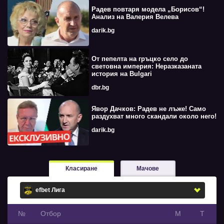
Радев повтаря модела „Борисов“!
Анализ на Валерия Велева
darik.bg
От пепелта на гръцко село до
световна империя: Неразказаната
история на Bulgari
dbr.bg
Явор Дачков: Радев не лъже! Само
раздухват много скандали около него!
darik.bg
Класиране
Мачове
№
Oтбор
М
Т