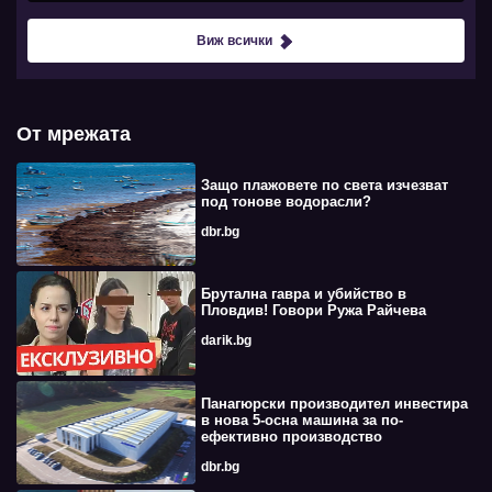
Виж всички
От мрежата
Защо плажовете по света изчезват
под тонове водорасли?
dbr.bg
Брутална гавра и убийство в
Пловдив! Говори Ружа Райчева
darik.bg
Панагюрски производител инвестира
в нова 5-осна машина за по-
ефективно производство
dbr.bg