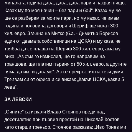
миналата година дава, дава, дава пари и накрая нищо.
Казах му по моя начин – без пари и бой“. Казах му, че
ще се разберем за моите пари, но му казах, че имам
година и половина договори и Шериф ще искат 300
хил. евро. Звънна на Митко (б.а. - Димитър Борисов
един от двамата собственици на ЦСКА) и му каза, че
трябва да се плаща на Шериф 300 хил. евро, ама му
вика: „Аз съм го измислил, ще го направим на
траншове, ще платим първия от 50 хил. евро, а другите
няма да им ги даваме“. Аз се прекръстих на тези думи.
Тръгвам си от офиса и си викам: „Какъв ЦСКА, какви 5
лева“.
ЗА ЛЕВСКИ
„Сините“ са искали Владо Стоянов преди над
десетилетие при първия престой на Николай Костов
като старши треньор. Стоянов разказва: „Иво Тонев ми