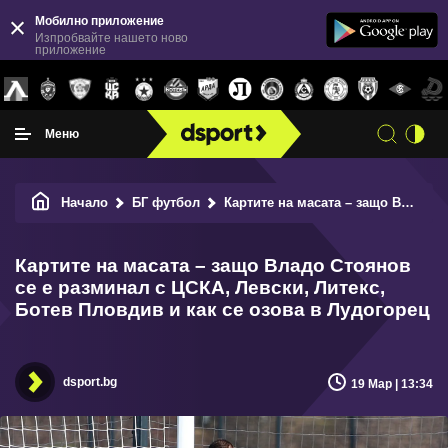
Мобилно приложение
Изпробвайте нашето ново
приложение
Меню
Начало
БГ футбол
Картите на масата – защо Владо Стоянов се е разминал с ЦСКА, Левски, Литекс, Ботев Пловдив и как се озова в Лудогорец
Картите на масата – защо Владо Стоянов
се е разминал с ЦСКА, Левски, Литекс,
Ботев Пловдив и как се озова в Лудогорец
dsport.bg
19 Мар | 13:34