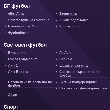
БГ футбол
efbet Лига
Втора лига
Sesame Купа на България
Зимна подготовка
Национален отбор
Евротурнири
ФутболНекст
Световен футбол
Висша лига
Ла Лига
Първа Бундеслига
Серия А
Лига 1
Шампионска лига
Лига Европа
Световно първенство по
футбол
Европейско първенство по
Лига на конференциите
футбол
Световно клубно първенство
Други
Спорт