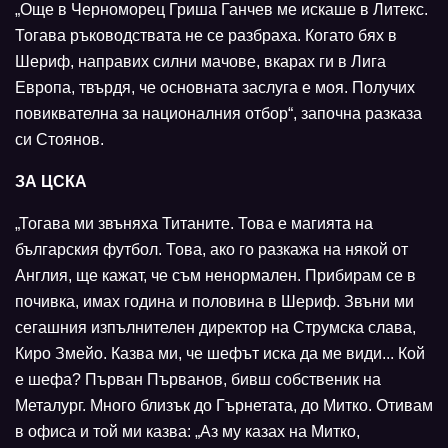
„Още в Черноморец Гриша Ганчев ме искаше в Литекс.
Тогава ръководствата не се разбраха. Когато бях в
Шериф, направих силни мачове, вкарах ги в Лига
Европа, твърдя, че основната заслуга е моя. Получих
повиквателна за националния отбор“, започна разказа
си Стоянов.
ЗА ЦСКА
„Тогава ми звъняха Титаните. Това е магията на
българския футбол. Това, ако го разкажа на някой от
Англия, ще кажат, че съм ненормален. Прибирам се в
почивка, имах година и половина в Шериф. Звъни ми
сегашния изпълнителен директор на Струмска слава,
Киро Змейо. Казва ми, че шефът иска да ме види... Кой
е шефа? Първан Първанов, бивш собственик на
Металург. Много близък до Гърнетата, до Митко. Отивам
в офиса и той ми казва: „Аз му казах на Митко,