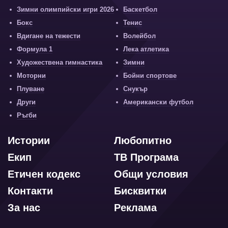
Зимни олимпийски игри 2026
Баскетбол
Бокс
Тенис
Вдигане на тежести
Волейбол
Формула 1
Лека атлетика
Художествена гимнастика
Зимни
Моторни
Бойни спортове
Плуване
Снукър
Други
Американски футбол
Ръгби
Истории
Любопитно
Екип
ТВ Програма
Етичен кодекс
Общи условия
Контакти
Бисквитки
За нас
Реклама