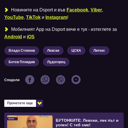
Новините на Dsport и във
Facebook
,
Viber
,
YouTube
,
TikTok
и
Instagram
!
Мобилният Аpp на Dsport вече е тук - изтеглете за
Android
и
iOS
Владо Стоянов
Левски
ЦСКА
Литекс
Ботев Пловдив
Лудогорец
Сподели
Прочетете още
БУТОНКИТЕ: Левски, лек път и
успех! С теб сме!