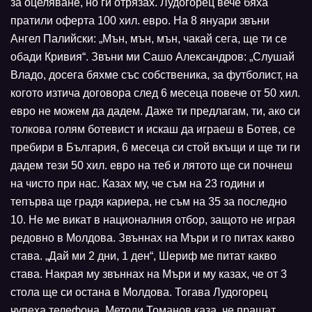
за оцеляване, но ги отрязах. Лудогорец вече бяха
пратили оферта 100 хил. евро. На 8 януари звъни
Ангел Палийски: „Мън, мън, мън, чакай сега, ще ти се
обади Кривия“. Звъни ми Сашо Александров: „Слушай
Владо, досега бяхме със собственика, за футболист, на
когото изтича договора след 6 месеца повече от 50 хил.
евро не можем да дадем. Даже ти предлагам, ти, ако си
толкова голям ботевист и искаш да играеш в Ботев, се
пребири в България, 6 месеца си стой вкъщи и ще ти ги
дадем тези 50 хил. евро на теб и лятото ще си почнеш
на чисто при нас. Казах му, че съм на 23 години и
тепърва ще градя кариера, не съм на 35 за последно
10. Не ме викат в националния отбор, защото не играя
редовно в Молдова. Звъннах на Мъри и го питах какво
става. „Дай ми 2 дни, 1 ден“, Шериф ме питат какво
става. Накрая му звъннах на Мъри и му казах, че от 3
стола ще си остана в Молдова. Тогава Лудогорец
чупеха телефона. Методи Томанов каза, че пращат