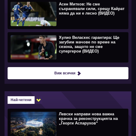
Асен Митков: Не сме
съхранявали сили, срещу Кайрат
няма да ни е лесно (ВИДЕО)
Хулио Веласкес гарантира: Ще
загубим мачове по време на
сезона, защото не сме
супергерои (ВИДЕО)
Виж всички
Най-четени
Левски направи нова важна
крачка за реконструкцията на
„Георги Аспарухов“