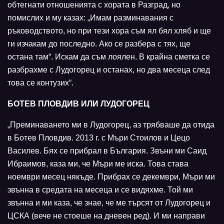
обтегнати отношенията с хората в Разград, но
помислих и му казах: „Имам разминавания с
ръководството, но при тези хора съм ял бял хляб и ще
ги изчакам до последно. Ако се разбера с тях, ще
остана там“. Искам да съм лоялен. В крайна сметка се
разбрахме с Лудогорец и останах, но два месеца след
това се контузих“.
БОТЕВ ПЛОВДИВ ИЛИ ЛУДОГОРЕЦ
„Преминаването ми в Лудогорец, аз трябваше да отида
в Ботев Пловдив. 2013 г. с Мъри Стоилов и Цецо
Василев. Бях се прибрал в България. Звъни ми Саид
Ибраимов, каза ми, че Мъри ме иска. Това става
ноември месец някъде. Прибрах се декември, Мъри ми
звънна в средата на месеца и се видяхме. Той ми
звънна и ми каза, че знае, че ме търсят от Лудогорец и
ЦСКА (вече не стоеше на дневен ред). И ми направи