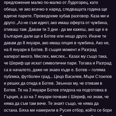
предложение малко по-малко от Лудогорец, като
обеща, че ако всичко е наред, следващата година ще
вдигне парите. Проведохме хубав разговор. Каза ми и
друго: „Аз не съм идиот, ако имаш оферта от чужбина,
отиваш там. Давам ти 3 дни - да ми кажеш, ако ще е в
България дали ще е Ботев или нещо друго. Иначе ти
давам до 8 януари, ако имаш опция в чужбина. Ако не,
на 8 януари в Ботев. В същия момент и Разград
напират много. Мислех, мислех... Казах му също така,
че Шериф ще искат символични пари. Тогава и Разград
са в началото, даже не знаех къде е. Ботев – голяма
публика, футболен град... Цецо Василев, Мъри Стоилов
и реших да отида в Ботев. Звъннах му, че отивам в
Ботев. Те на 3 януари Ботев отидоха на подготовка в
Гърция, а аз на 7 януари почвам с Шериф, но знам, че
няма да съм там вече. Те знаят също, че няма да
остана. Бяха ми намерили в Русия отбор, който се бори