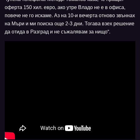
оферта 150 хил. евро, ако утре Владо не е в офиса,
повече не го искаме. Аз на 10-и вечерта отново звъннах
на Мъри и ми поиска още 2-3 дни. Тогава взех решение
да отида в Разград и не съжалявам за нищо“.