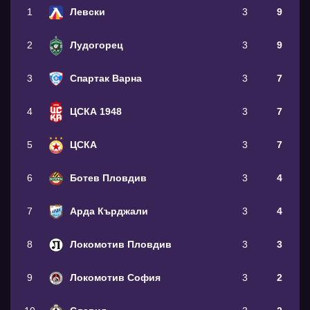
1
Левски
3
9
2
Лудогорец
3
9
3
Спартак Варна
3
7
4
ЦСКА 1948
3
7
5
ЦСКА
3
7
6
Ботев Пловдив
3
4
7
Арда Кърджали
3
4
8
Локомотив Пловдив
3
3
9
Локомотив София
3
2