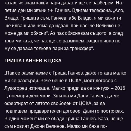
казах, че знам какви пари дават и ще се разберем. На
петия ден ми звъни г-н Ганчев. Вдигам телефона. „Ало,
Владо, Гришата съм, Ганчев, абе Владо, я ми кажи ти
ще идваш или няма да идваш при нас, че Величко не
може да ми обясни“. Аз пак обяснявам същото, а след
това ми каза, че пак ще се разминем, защото явно не
му се даваха толкова пари за трансфер“.
ГРИША ГАНЧЕВ В ЦСКА
„Пак се разминахме с Гриша Ганчев, даже тогава малко
ми се разсърди. Вече беше в ЦСКА, моят договор с
Лудогорец изтичаше. Малко преди да се контузя – 2016
г., ноември-декември. Звънна ми Дани Ганчев, да ме
офертират от лятото свободен от ЦСКА, за да
подпишем предварителен договор. Дани го поотрязах.
В един момент ми се обади Гриша Ганчев. Каза, че ще
съм новият Джони Велинов. Малко ми бяха по-