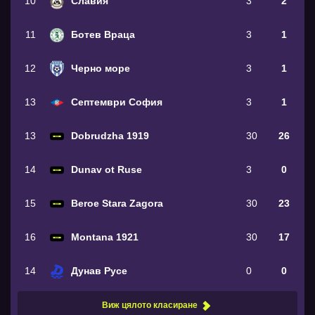
10
Славия
3
2
11
Ботев Враца
3
1
12
Черно море
3
1
13
Септември София
3
1
13
Dobrudzha 1919
30
26
14
Dunav ot Ruse
3
0
15
Beroe Stara Zagora
30
23
16
Montana 1921
30
17
14
Дунав Русе
0
0
Виж цялото класиране