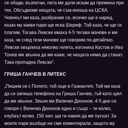
се обади, възпитан, пита ме дали искам да премина при
тях. Обсъдихме нещата, че съм юноша на ЦСКА.
Човекът ми каза, разбрахме се, всичко ще е наред,
казах му какви пари ще иска Шериф. Той каза, че ще ги
платим. Тогава Левски имаха 4-5 тегави мачове и ми
каза, че след тези мачове ще говорим по-детайлно.
Левски хвърлиха няколко гелета, изгониха Костов и Иво
Тонев ми звънна да ми каже, че нещата няма да станат.
Така пропадна Левски“.
ГРИША ГАНЧЕВ В ЛИТЕКС
„Пишем си с Попето, той още в Газиантеп. Той ми каза
да си запиша телефона на Гриша Ганчев, тъй като щял
да ми звънне. Звъни ми Величко Дихонов. 4-5 дни си
говоря с Величко Дихонов едно и също – ти колко,
клубаът колко. 150 хил. ще ги навия да ме пуснат. За
моите пари въобще не сме коментирали, защото му