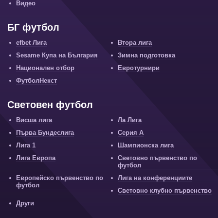
Видео
БГ футбол
efbet Лига
Втора лига
Sesame Купа на България
Зимна подготовка
Национален отбор
Евротурнири
ФутболНекст
Световен футбол
Висша лига
Ла Лига
Първа Бундеслига
Серия А
Лига 1
Шампионска лига
Лига Европа
Световно първенство по
футбол
Европейско първенство по
Лига на конференциите
футбол
Световно клубно първенство
Други