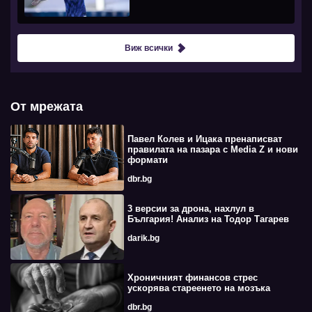
Виж всички
От мрежата
Павел Колев и Ицака пренаписват
правилата на пазара с Media Z и нови
формати
dbr.bg
3 версии за дрона, нахлул в
България! Анализ на Тодор Тагарев
darik.bg
Хроничният финансов стрес
ускорява стареенето на мозъка
dbr.bg