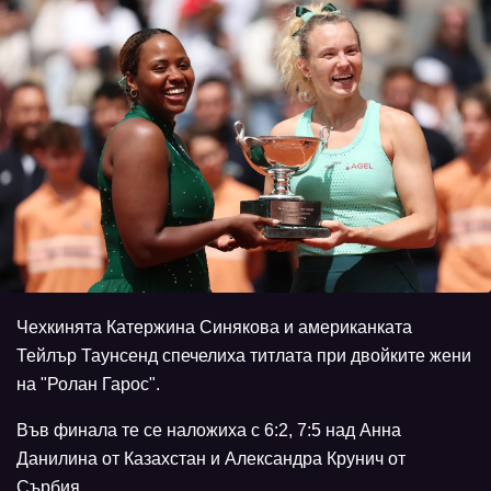
Чехкинята Катержина Синякова и американката
Тейлър Таунсенд спечелиха титлата при двойките жени
на "Ролан Гарос".
Във финала те се наложиха с 6:2, 7:5 над Анна
Данилина от Казахстан и Александра Крунич от
Сърбия.