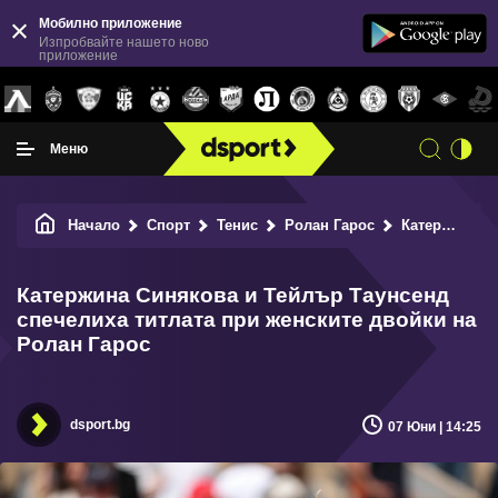
Мобилно приложение
Изпробвайте нашето ново
приложение
Меню
Начало
Спорт
Тенис
Ролан Гарос
Катержина Синякова и Тейлър Таунсенд спечелиха титлата при женските двойки на Ролан Гарос
Катержина Синякова и Тейлър Таунсенд
спечелиха титлата при женските двойки на
Ролан Гарос
dsport.bg
07 Юни | 14:25