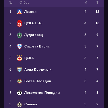
№
Oтбор
М
Т
1
Левски
4
12
2
ЦСКА 1948
4
10
3
Лудогорец
3
9
4
Спартак Варна
3
7
5
ЦСКА
3
7
6
Арда Кърджали
4
7
7
Ботев Пловдив
3
4
8
Локомотив Пловдив
4
3
9
Славия
3
2