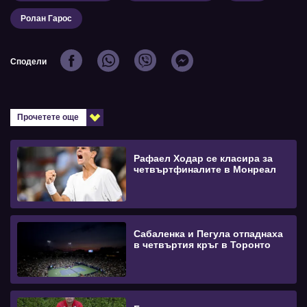
Ролан Гарос
Сподели
Прочетете още
Рафаел Ходар се класира за
четвъртфиналите в Монреал
Сабаленка и Пегула отпаднаха
в четвъртия кръг в Торонто