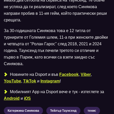
имаха два сетбола на сервиса на Таунсенд. Те обаче
не успяха да ги реализират, след което Синякова
направи пробив в 11-ия гейм, който практически реши
срещата.
За 30-годишната Синякова това е 12 титла от
турнирите от Големия шлем, 11-а при женските двойки
и четвърта от "Ролан Гарос" след 2018, 2021 и 2024
година. Таунсенд пък печели третото си отличие и
първо в Париж, като всички са взети заедно със
Синякова.
Новините на Dsport и във
Facebook
,
Viber
,
YouTube
,
TikTok
и
Instagram
!
Мобилният Аpp на Dsport вече е тук - изтеглете за
Android
и
iOS
Катержина Синякова
Тейлър Таунсенд
тенис