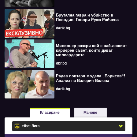
Брутална гавра и убийство в
Пловдив! Говори Ружа Райчева
darik.bg
Милионер разкри кой е най-лошият
кариерен съвет, който дават
милиардерите
dbr.bg
Радев повтаря модела „Борисов“!
Анализ на Валерия Велева
darik.bg
Класиране
Мачове