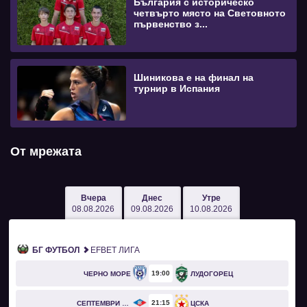
България с историческо
четвърто място на Световното
първенство з...
Шиникова е на финал на
турнир в Испания
От мрежата
Вчера
Днес
Утре
08.08.2026
09.08.2026
10.08.2026
БГ ФУТБОЛ
EFBET ЛИГА
19
00
ЧЕРНО МОРЕ
ЛУДОГОРЕЦ
21
15
СЕПТЕМВРИ СОФИЯ
ЦСКА