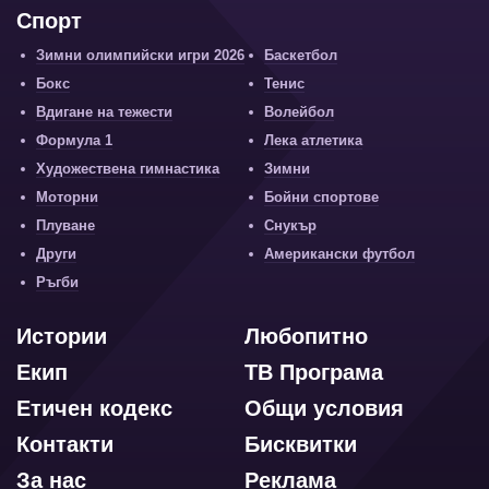
Спорт
Зимни олимпийски игри 2026
Баскетбол
Бокс
Тенис
Вдигане на тежести
Волейбол
Формула 1
Лека атлетика
Художествена гимнастика
Зимни
Моторни
Бойни спортове
Плуване
Снукър
Други
Американски футбол
Ръгби
Истории
Любопитно
Екип
ТВ Програма
Етичен кодекс
Общи условия
Контакти
Бисквитки
За нас
Реклама