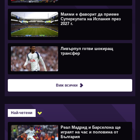
Маями е фаворит да приеме
Суперкупата на Испания през
2027 г.
Ливърпул готви шокиращ
трансфер
Виж всички
Най-четени
Реал Мадрид и Барселона ще
играят на час и половина от
България