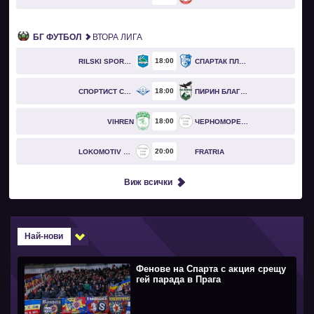
БГ ФУТБОЛ
ВТОРА ЛИГА
18
00
RILSKI SPORTIST
СПАРТАК ПЛЕВЕН
18
00
СПОРТИСТ СВОГЕ
ПИРИН БЛАГОЕВГРАД
18
00
VIHREN
ЧЕРНОМОРЕЦ БУРГАС
20
00
LOKOMOTIV GO
FRATRIA
Виж всички
Най-нови
Фенове на Спарта с акция срещу
гей парада в Прага