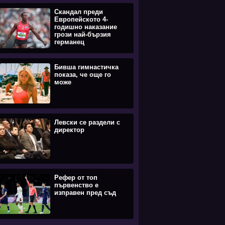
Скандал преди
Европейското 4-
годишно наказание
грози най-бързия
германец
Бивша гимнастичка
показа, че още го
може
Левски се раздели с
директор
Рефер от топ
първенство е
изправен пред съд