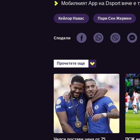
Мобилният Аpp на Dsport вече е ту
Кейлор Навас
Пари Сен Жермен
Сподели
Прочетете още
Челси постави цена от 75
ПСЖ не