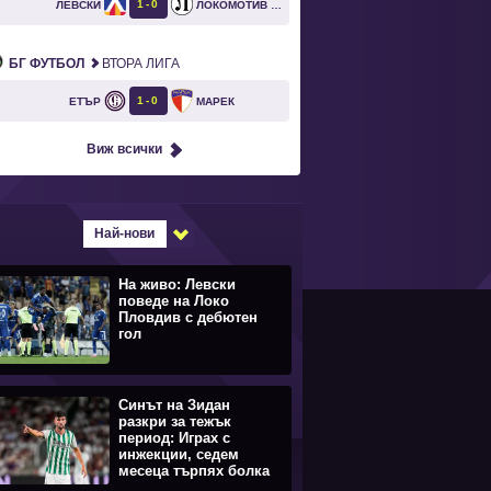
1
0
ЛЕВСКИ
ЛОКОМОТИВ ПЛОВДИВ
`
БГ ФУТБОЛ
ВТОРА ЛИГА
1
0
ЕТЪР
МАРЕК
Виж всички
Най-нови
На живо: Левски
поведе на Локо
Пловдив с дебютен
гол
Синът на Зидан
разкри за тежък
период: Играх с
инжекции, седем
месеца търпях болка