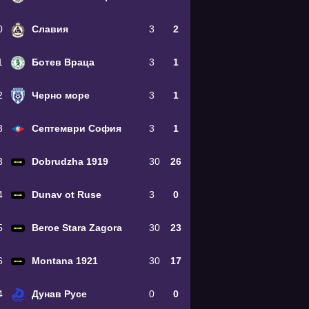
0
Славия
3
2
1
Ботев Враца
3
1
2
Черно море
3
1
3
Септември София
3
1
3
Dobrudzha 1919
30
26
4
Dunav ot Ruse
3
0
5
Beroe Stara Zagora
30
23
6
Montana 1921
30
17
4
Дунав Русе
0
0