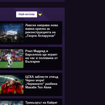
Най-четени
Левски направи нова
важна крачка за
реконструкцията на
„Георги Аспарухов“
Реал Мадрид и
Барселона ще играят
на час и половина от
България
ЦСКА заблестя отвъд
Черно море!
„Червените“ разбиха
Макаби Тел Авив
Треньорът на Кайрат