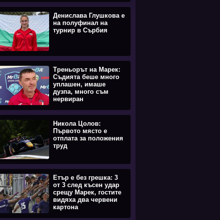
Денислава Глушкова е
на полуфинал на
турнир в Сърбия
Треньорът на Марек:
Съдията беше много
уплашен, имаше
дузпа, много съм
нервиран
Никола Цолов:
Първото място е
отплата за положения
труд
Етър е без грешка: 3
от 3 след късен удар
срещу Марек, гостите
видяха два червени
картона