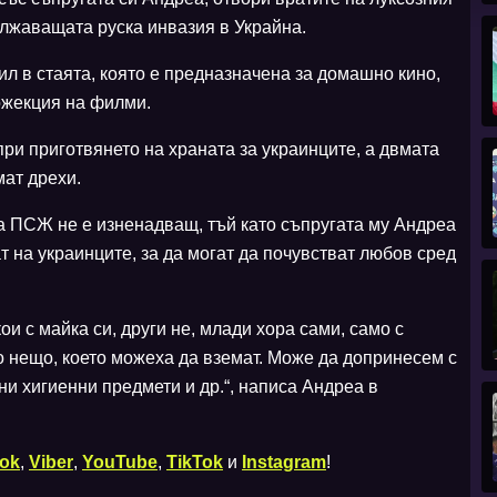
лжаващата руска инвазия в Украйна.
вил в стаята, която е предназначена за домашно кино,
ожекция на филми.
ри приготвянето на храната за украинците, а двмата
мат дрехи.
а ПСЖ не е изненадващ, тъй като съпругата му Андреа
т на украинците, за да могат да почувстват любов сред
ои с майка си, други не, млади хора сами, само с
о нещо, което можеха да вземат. Може да допринесем с
ни хигиенни предмети и др.“, написа Андреа в
ok
,
Viber
,
YouTube
,
TikTok
и
Instagram
!