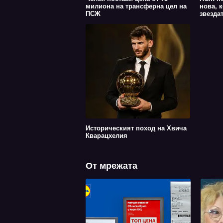
милиона на трансферна цел на
нова, 
ПСЖ
звездат
Историческият поход на Хвича
Кварацхелия
От мрежата