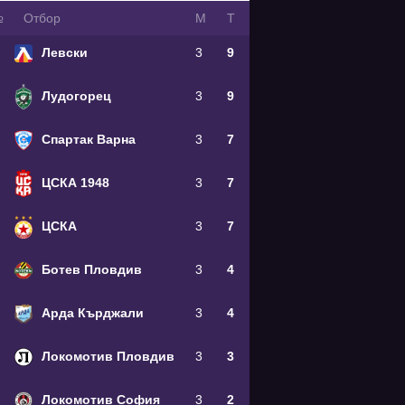
№
Oтбор
М
Т
Левски
3
9
Лудогорец
3
9
Спартак Варна
3
7
ЦСКА 1948
3
7
ЦСКА
3
7
Ботев Пловдив
3
4
Арда Кърджали
3
4
Локомотив Пловдив
3
3
Локомотив София
3
2