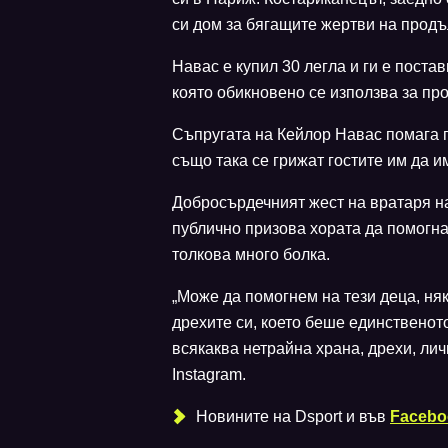
си дом за бягащите жертви на продъ
Навас е купил 30 легла и ги е поста
която обикновено се използва за пр
Съпругата на Кейлор Навас помага п
също така се грижат гостите им да и
Добросърдечният жест на вратаря н
публично призова хората да помогна
толкова много болка.
„Може да помогнем на тези деца, няк
дрехите си, което беше единственот
всякаква нетрайна храна, дрехи, лич
Instagram.
Новините на Dsport и във
Facebo