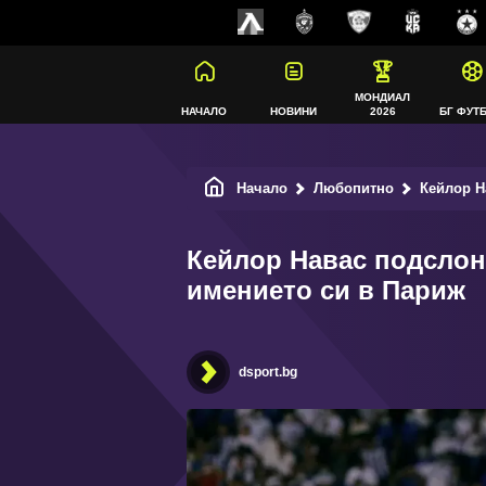
МОНДИАЛ
НАЧАЛО
НОВИНИ
2026
БГ ФУТ
Начало
Любопитно
Кейлор На
Кейлор Навас подслон
имението си в Париж
dsport.bg