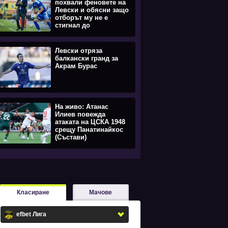
похвали феновете на
Левски и обясни защо
отборът му не е
стигнал до
равенството
Левски отряза
балкански гранд за
Акрам Бурас
На живо: Атанас
Илиев повежда
атаката на ЦСКА 1948
срещу Панатинайкос
(Състави)
Класиране
Мачове