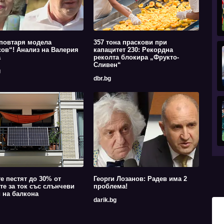
повтаря модела
357 тона праскови при
ов“! Анализ на Валерия
капацитет 230: Рекордна
а
реколта блокира „Фрукто-
Сливен“
g
dbr.bg
е пестят до 30% от
Георги Лозанов: Радев има 2
те за ток със слънчеви
проблема!
 на балкона
darik.bg