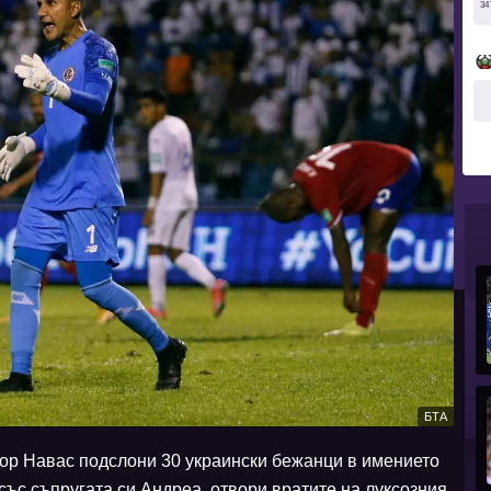
34
БТА
р Навас подслони 30 украински бежанци в имението
със съпругата си Андреа, отвори вратите на луксозния