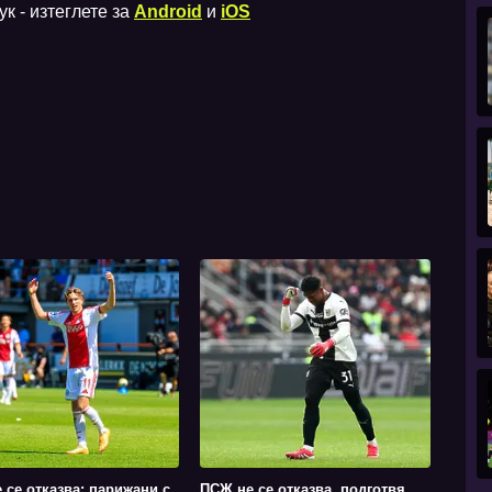
к - изтеглете за
Android
и
iOS
 се отказва: парижани с
ПСЖ не се отказва, подготвя