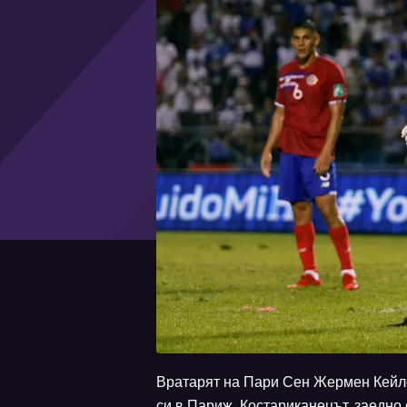
Вратарят на Пари Сен Жермен Кейло
си в Париж. Костариканецът, заедно 