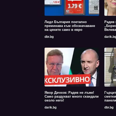
Лидл България поетапно
Радев 
преминава към обозначаване
„Борис
на цените само в евро
Велев
dbr.bg
darik.b
Явор Дачков: Радев не лъже!
Гърцит
Само раздухват много скандали
сметки
около него!
панели
darik.bg
dbr.bg