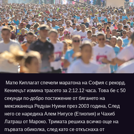
Матю Киплагат спечели маратона на София с рекорд.
Кениецът измина трасето за 2:12.12 часа. Това бе с 50
секунди по-добро постижение от бягането на
мексиканеца Редуан Нуини през 2003 година, След
него се наредиха Алем Нигусе (Етиопия) и Чахиб
Латраш от Мароко. Тримата решиха всичко още на
първата обиколка, след като се откъснаха от