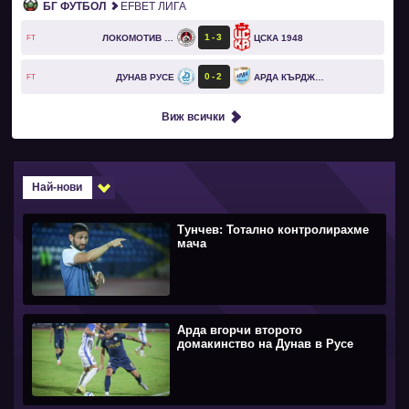
БГ ФУТБОЛ
EFBET ЛИГА
1
3
ЛОКОМОТИВ СОФИЯ
ЦСКА 1948
FT
0
2
ДУНАВ РУСЕ
АРДА КЪРДЖАЛИ
FT
Виж всички
Най-нови
Тунчев: Тотално контролирахме
мача
Арда вгорчи второто
домакинство на Дунав в Русе