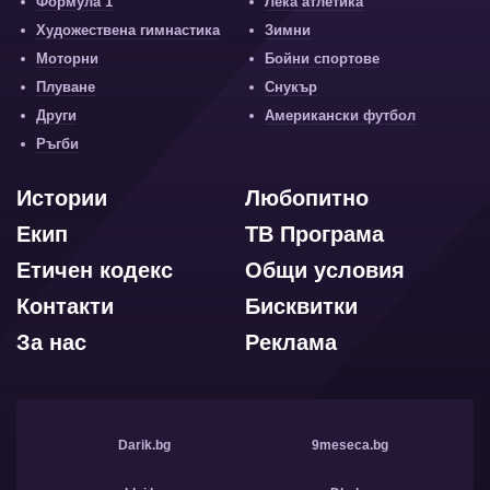
Формула 1
Лека атлетика
Художествена гимнастика
Зимни
Моторни
Бойни спортове
Плуване
Снукър
Други
Американски футбол
Ръгби
Истории
Любопитно
Екип
ТВ Програма
Етичен кодекс
Общи условия
Контакти
Бисквитки
За нас
Реклама
Darik.bg
9meseca.bg