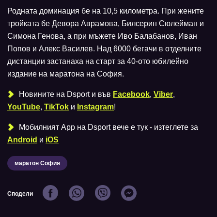
Родната доминация бе на 10,5 километра. При жените
тройката бе Девора Аврамова, Билсерин Сюлейман и
Симона Генова, а при мъжете Иво Балабанов, Иван
Попов и Алекс Василев. Над 6000 бегачи в отделните
дистанции застанаха на старт за 40-ото юбилейно
издание на маратона на София.
Новините на Dsport и във
Facebook
,
Viber
,
YouTube
,
TikTok
и
Instagram
!
Мобилният Аpp на Dsport вече е тук - изтеглете за
Android
и
iOS
маратон София
Сподели