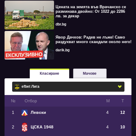
Цената на земята във Врачанско се
разминава двойно: От 1022 до 2286
лв. за декар
dbr.bg
Явор Дачков: Радев не лъже! Само
раздухват много скандали около него!
darik.bg
Класиране
Мачове
№
Oтбор
М
Т
1
Левски
4
12
2
ЦСКА 1948
4
10