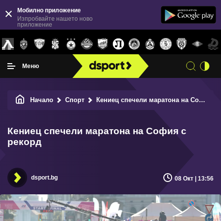
Мобилно приложение
Изпробвайте нашето ново
приложение
Меню
Начало
Спорт
Кениец спечели маратона на София с рекорд
Кениец спечели маратона на София с
рекорд
dsport.bg
08 Окт | 13:56