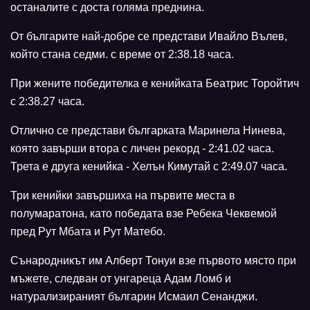
останалите с доста голяма преднина.
От българите най-добре се представи Ивайло Вълев,
който стана седми. с време от 2:38.18 часа.
При жените победителка е кенийката Беатрис Торойтич
с 2:38.27 часа.
Отлично се представи българката Маринела Нинева,
която завърши втора с личен рекорд - 2:41.02 часа.
Трета е друга кенийка - Хелън Кимутай с 2:49.07 часа.
Три кенийки завършиха на първите места в
полумаратона, като победата взе Ребека Чеквемой
пред Рут Мбата и Рут Матебо.
Сънародникът им Алберт Тонуи взе първото място при
мъжете, следван от унгареца Адам Ломб и
натурализираният българин Исмаил Сенанджи.