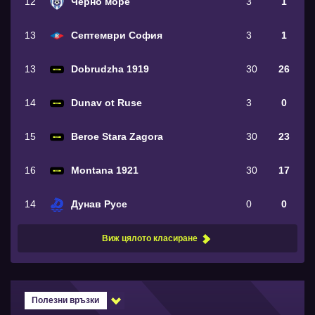
12
Черно море
3
1
13
Септември София
3
1
13
Dobrudzha 1919
30
26
14
Dunav ot Ruse
3
0
15
Beroe Stara Zagora
30
23
16
Montana 1921
30
17
14
Дунав Русе
0
0
Виж цялото класиране
Полезни връзки