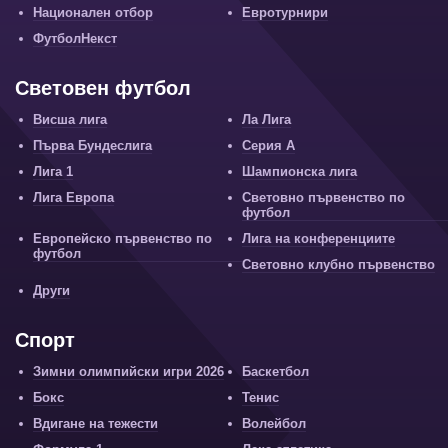
Национален отбор
Евротурнири
ФутболНекст
Световен футбол
Висша лига
Ла Лига
Първа Бундеслига
Серия А
Лига 1
Шампионска лига
Лига Европа
Световно първенство по
футбол
Европейско първенство по
Лига на конференциите
футбол
Световно клубно първенство
Други
Спорт
Зимни олимпийски игри 2026
Баскетбол
Бокс
Тенис
Вдигане на тежести
Волейбол