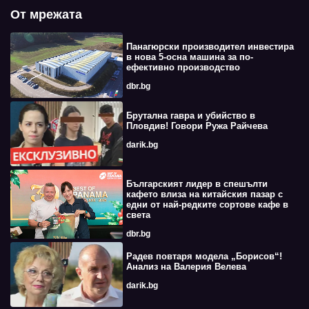
От мрежата
Панагюрски производител инвестира
в нова 5-осна машина за по-
ефективно производство
dbr.bg
Брутална гавра и убийство в
Пловдив! Говори Ружа Райчева
darik.bg
Българският лидер в спешълти
кафето влиза на китайския пазар с
едни от най-редките сортове кафе в
света
dbr.bg
Радев повтаря модела „Борисов“!
Анализ на Валерия Велева
darik.bg