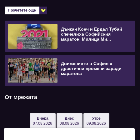
Прочетете още
Дънкан Коеч и Ердал Тубай
спечелиха Софийския
маратон, Милица Ми...
Движението в София с
драстични промени заради
маратона
От мрежата
Вчера
Днес
Утре
07.08.2026
08.08.2026
09.08.2026