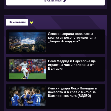
Виж всички
Най-четени
Левски направи нова важна
крачка за реконструкцията на
„Георги Аспарухов“
Реал Мадрид и Барселона ще
играят на час и половина от
България
Левски удари Локо Пловдив в
началото и в края с мисъл за
Шампионска лига (ВИДЕО)