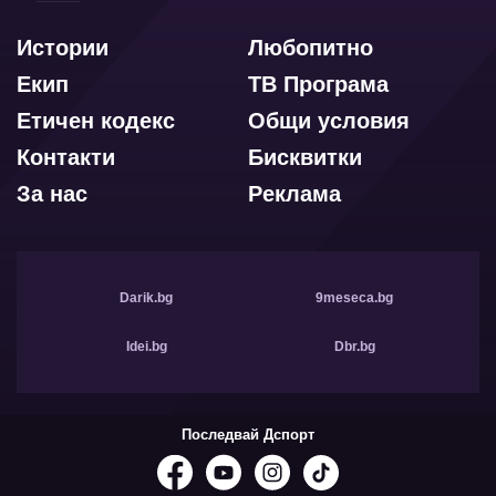
Истории
Любопитно
Екип
ТВ Програма
Етичен кодекс
Общи условия
Контакти
Бисквитки
За нас
Реклама
Darik.bg
9meseca.bg
Idei.bg
Dbr.bg
Последвай Дспорт