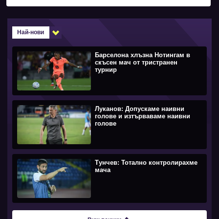
Най-нови
Барселона хлъзна Нотингам в
скъсен мач от тристранен
турнир
Луканов: Допускаме наивни
голове и изтърваваме наивни
голове
Тунчев: Тотално контролирахме
мача