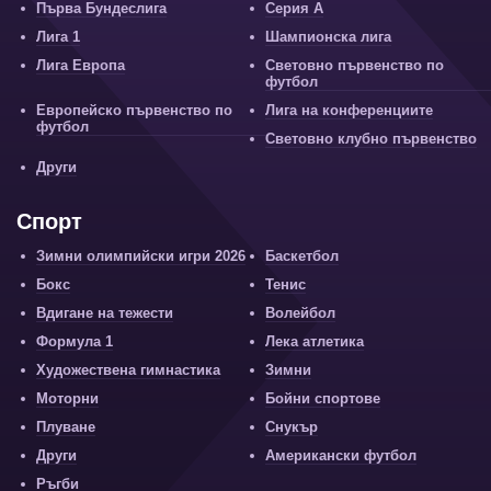
Първа Бундеслига
Серия А
Лига 1
Шампионска лига
Лига Европа
Световно първенство по
футбол
Европейско първенство по
Лига на конференциите
футбол
Световно клубно първенство
Други
Спорт
Зимни олимпийски игри 2026
Баскетбол
Бокс
Тенис
Вдигане на тежести
Волейбол
Формула 1
Лека атлетика
Художествена гимнастика
Зимни
Моторни
Бойни спортове
Плуване
Снукър
Други
Американски футбол
Ръгби