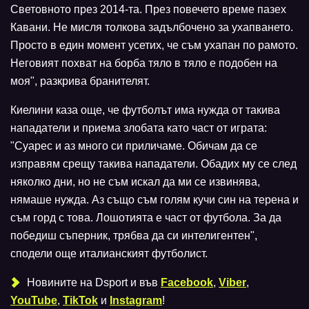
Световното през 2014-та. През повечето време пазех
Кавани. Не мисля толкова задълбочено за ухапването.
Просто в един момент усетих, че съм ухапан по рамото.
Неговият похват на борба тяло в тяло е подобен на
моя", разкрива бранителят.
Киелини каза още, че футболът има нужда от такива
нападатели и приема злобата като част от играта:
"Суарес и аз много си приличаме. Обичам да се
изправям срещу такива нападатели. Обадих му се след
няколко дни, но не съм искал да ми се извинява,
нямаше нужда. Аз също съм голям кучи син на терена и
съм горд с това. Лошотията е част от футбола. За да
победиш съперник, трябва да си интелигентен",
сподели още италианският футболист.
Новините на Dsport и във
Facebook
,
Viber
,
YouTube
,
TikTok
и
Instagram
!