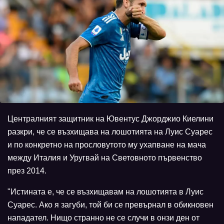
Централният защитник на Ювентус Джорджио Киелини
разкри, че се възхищава на лошотията на Луис Суарес
и по конкретно на прословутото му ухапване на мача
между Италия и Уругвай на Световното първенство
през 2014.
"Истината е, че се възхищавам на лошотията в Луис
Суарес. Ако я загуби, той би се превърнал в обикновен
нападател. Нищо странно не се случи в онзи ден от