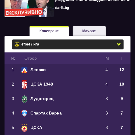
darik.bg
Класиране
Мачове
№
Oтбор
М
Т
1
Левски
4
12
2
ЦСКА 1948
4
10
3
Лудогорец
3
9
4
Спартак Варна
3
7
5
ЦСКА
3
7