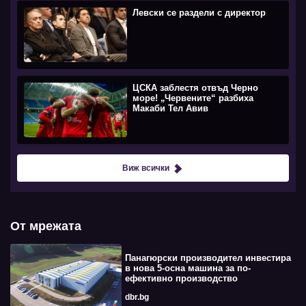
Левски се раздели с директор
ЦСКА заблестя отвъд Черно
море! „Червените“ разбиха
Макаби Тел Авив
Виж всички
От мрежата
Панагюрски производител инвестира
в нова 5-осна машина за по-
ефективно производство
dbr.bg