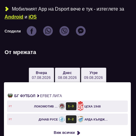
Мобилният Аpp на Dsport вече е тук - изтеглете за
Android
и
iOS
Сподели
От мрежата
Вчера
Днес
Утре
07.08.2026
08.08.2026
09.08.2026
БГ ФУТБОЛ
EFBET ЛИГА
1
3
ЛОКОМОТИВ СОФИЯ
ЦСКА 1948
FT
0
2
ДУНАВ РУСЕ
АРДА КЪРДЖАЛИ
FT
Виж всички