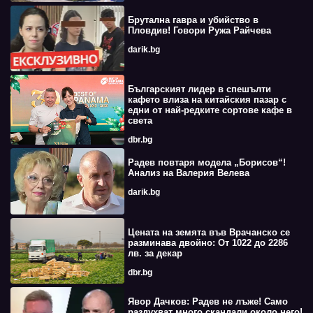
Брутална гавра и убийство в
Пловдив! Говори Ружа Райчева
darik.bg
Българският лидер в спешълти
кафето влиза на китайския пазар с
едни от най-редките сортове кафе в
света
dbr.bg
Радев повтаря модела „Борисов“!
Анализ на Валерия Велева
darik.bg
Цената на земята във Врачанско се
разминава двойно: От 1022 до 2286
лв. за декар
dbr.bg
Явор Дачков: Радев не лъже! Само
раздухват много скандали около него!