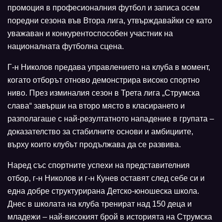
промоция в професионалния футбол и записа осем
поредни сезона във Втора лига, утвърждавайки се като
уважаван и конкурентоспособен участник на
националната футболна сцена.
Г-н Николов предава управлението на клуба в момент,
когато отборът отново демонстрира високо спортно
ниво. През изминалия сезон в Трета лига „Струмска
слава“ завърши на второ място в класирането и
разполагаше с най-резултатното нападение в групата –
доказателство за стабилните основи и амбициите,
върху които клубът продължава да се развива.
Наред със спортните успехи на представителния
отбор, г-н Николов и г-н Кунев оставят след себе си и
една добре структурирана Детско-юношеска школа.
Днес в школата на клуба тренират над 150 деца и
младежи – най-високият брой в историята на Струмска