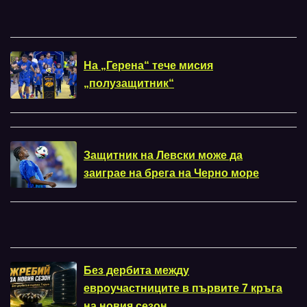
На „Герена“ тече мисия
„полузащитник“
Защитник на Левски може да
заиграе на брега на Черно море
Без дербита между
евроучастниците в първите 7 кръга
на новия сезон