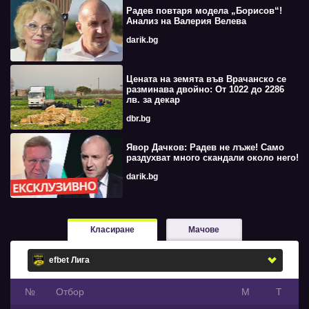
Радев повтаря модела „Борисов“!
Анализ на Валерия Велева
darik.bg
Цената на земята във Врачанско се
разминава двойно: От 1022 до 2286
лв. за декар
dbr.bg
Явор Дачков: Радев не лъже! Само
раздухват много скандали около него!
darik.bg
Класиране
Мачове
№
Oтбор
М
Т