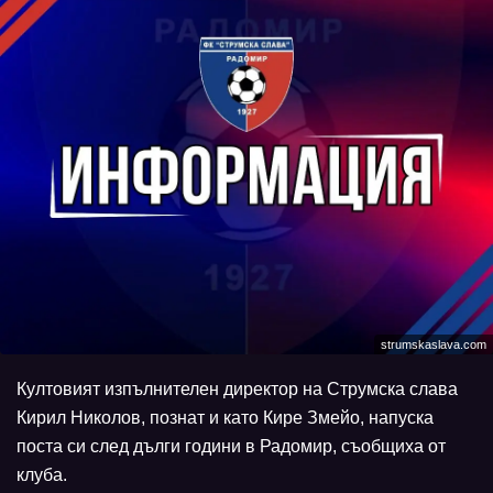
strumskaslava.com
Култовият изпълнителен директор на Струмска слава
Кирил Николов, познат и като Кире Змейо, напуска
поста си след дълги години в Радомир, съобщиха от
клуба.