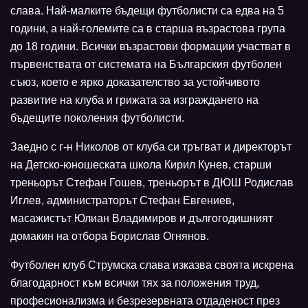
слава. Най-малките бъдещи футболисти са едва на 5
години, а най-големите са в старша възрастова група
до 18 години. Всички възрастови формации участват в
първенствата от системата на Българския футболен
съюз, което е ярко доказателство за устойчивото
развитие на клуба и грижата за изграждането на
бъдещите поколения футболисти.
Заедно с г-н Николов от клуба си тръгват и директорът
на Детско-юношеската школа Кирил Кунев, старши
треньорът Стефан Гошев, треньорът в ДЮШ Родислав
Иглев, администраторът Стефан Евгениев,
масажистът Юлиан Владимиров и дългогодишният
домакин на отбора Борислав Огнянов.
Футболен клуб Струмска слава изказва своята искрена
благодарност към всички тях за положения труд,
професионализма и безрезервната отдаденост през