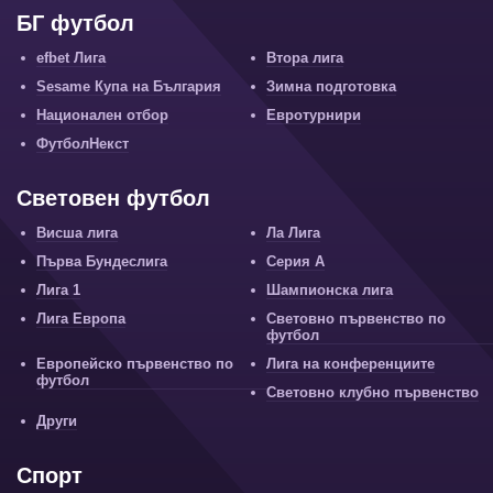
БГ футбол
efbet Лига
Втора лига
Sesame Купа на България
Зимна подготовка
Национален отбор
Евротурнири
ФутболНекст
Световен футбол
Висша лига
Ла Лига
Първа Бундеслига
Серия А
Лига 1
Шампионска лига
Лига Европа
Световно първенство по
футбол
Европейско първенство по
Лига на конференциите
футбол
Световно клубно първенство
Други
Спорт