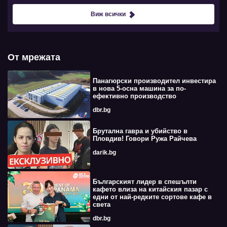
Виж всички
От мрежата
Панагюрски производител инвестира
в нова 5-осна машина за по-
ефективно производство
dbr.bg
Брутална гавра и убийство в
Пловдив! Говори Ружа Райчева
darik.bg
Българският лидер в спешълти
кафето влиза на китайския пазар с
едни от най-редките сортове кафе в
света
dbr.bg