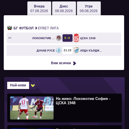
Вчера
Днес
Утре
07.08.2026
08.08.2026
09.08.2026
БГ ФУТБОЛ
EFBET ЛИГА
0
0
ЛОКОМОТИВ СОФИЯ
ЦСКА 1948
HT
21
15
ДУНАВ РУСЕ
АРДА КЪРДЖАЛИ
Виж всички
Най-нови
На живо: Локомотив София -
ЦСКА 1948