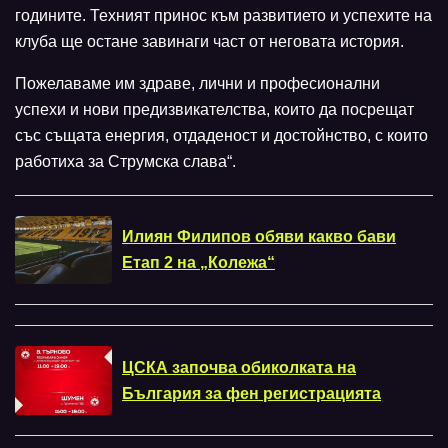
годините. Техният принос към развитието и успехите на
клуба ще остане завинаги част от неговата история.
Пожелаваме им здраве, лични и професионални
успехи и нови предизвикателства, които да посрещат
със същата енергия, отдаденост и достойнство, с които
работиха за Струмска слава“.
Илиян Филипов обяви какво бави
Етап 2 на „Колежа“
ЦСКА започва обиколката на
България за фен регистрацията