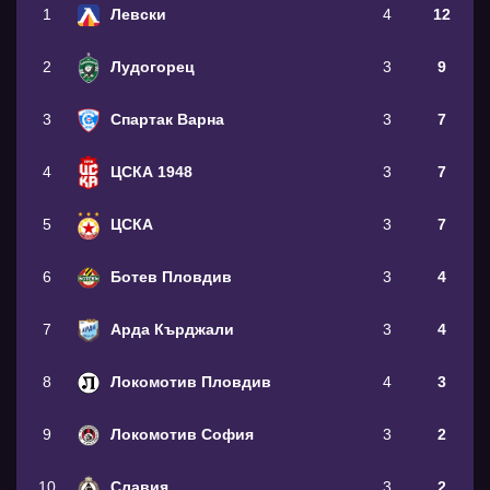
1
Левски
4
12
2
Лудогорец
3
9
3
Спартак Варна
3
7
4
ЦСКА 1948
3
7
5
ЦСКА
3
7
6
Ботев Пловдив
3
4
7
Арда Кърджали
3
4
8
Локомотив Пловдив
4
3
9
Локомотив София
3
2
10
Славия
3
2