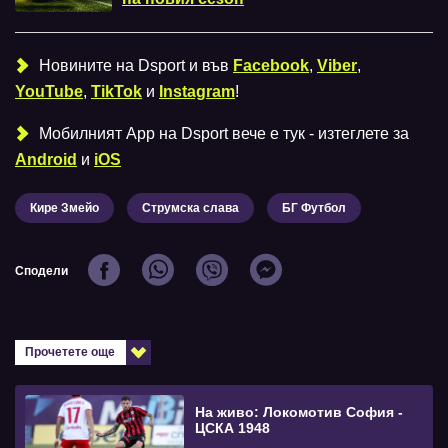
Новините на Dsport и във
Facebook
,
Viber
,
YouTube
,
TikTok
и
Instagram
!
Мобилният Аpp на Dsport вече е тук - изтеглете за
Android
и
iOS
Кире Змейо
Струмска слава
БГ Футбол
Сподели
Прочетете още
На живо: Локомотив София -
ЦСКА 1948