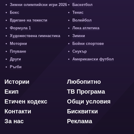
Зимни олимпийски игри 2026
Баскетбол
Бокс
Тенис
Вдигане на тежести
Волейбол
Формула 1
Лека атлетика
Художествена гимнастика
Зимни
Моторни
Бойни спортове
Плуване
Снукър
Други
Американски футбол
Ръгби
Истории
Любопитно
Екип
ТВ Програма
Етичен кодекс
Общи условия
Контакти
Бисквитки
За нас
Реклама