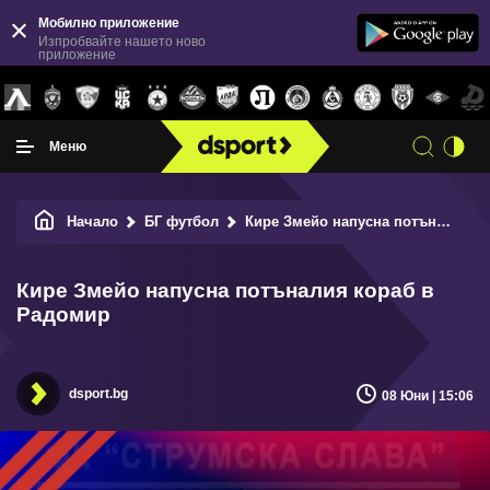
Мобилно приложение
Изпробвайте нашето ново
приложение
Меню
Начало
БГ футбол
Кире Змейо напусна потъналия кораб в Радомир
Кире Змейо напусна потъналия кораб в
Радомир
dsport.bg
08 Юни | 15:06