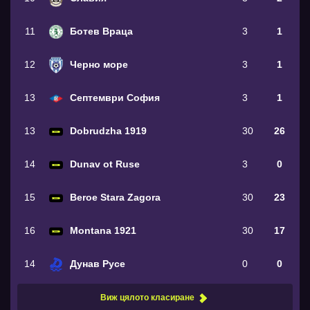
11
Ботев Враца
3
1
12
Черно море
3
1
13
Септември София
3
1
13
Dobrudzha 1919
30
26
14
Dunav ot Ruse
3
0
15
Beroe Stara Zagora
30
23
16
Montana 1921
30
17
14
Дунав Русе
0
0
Виж цялото класиране