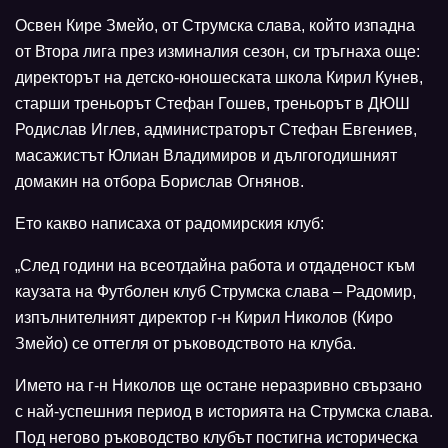
Освен Кире Змейо, от Струмска слава, който изпадна
от Втора лига през изминалия сезон, си тръгнаха още:
директорът на детско-юношеската школа Кирил Кунев,
старши треньорът Стефан Гошев, треньорът в ДЮШ
Родислав Иглев, администраторът Стефан Евгениев,
масажистът Юлиан Владимиров и дългогодишният
домакин на отбора Борислав Огнянов.
Ето какво написаха от радомирския клуб:
„След години на всеотдайна работа и отдаденост към
каузата на Футболен клуб Струмска слава – Радомир,
изпълнителният директор г-н Кирил Николов (Киро
Змейо) се оттегля от ръководството на клуба.
Името на г-н Николов ще остане неразривно свързано
с най-успешния период в историята на Струмска слава.
Под негово ръководство клубът постигна историческа