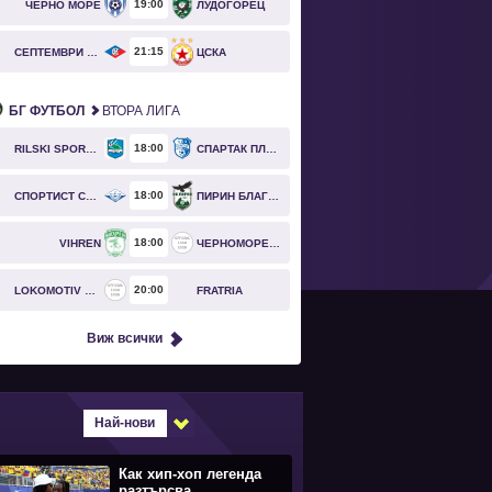
19
00
ЧЕРНО МОРЕ
ЛУДОГОРЕЦ
21
15
СЕПТЕМВРИ СОФИЯ
ЦСКА
БГ ФУТБОЛ
ВТОРА ЛИГА
18
00
RILSKI SPORTIST
СПАРТАК ПЛЕВЕН
18
00
СПОРТИСТ СВОГЕ
ПИРИН БЛАГОЕВГРАД
18
00
VIHREN
ЧЕРНОМОРЕЦ БУРГАС
20
00
LOKOMOTIV GO
FRATRIA
Виж всички
Най-нови
Как хип-хоп легенда
разтърсва