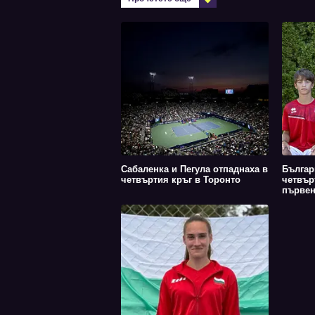
Сабаленка и Пегула отпаднаха в
Българ
четвъртия кръг в Торонто
четвър
първенс