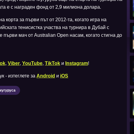
та е с награден фонд от 2,9 милиона долара.
а корта за първи път от 2012-та, когато игра на
йската тенисистка участва на турнира в Дубай с
е първи мач от Australian Open насам, когато стигна до
ok
,
Viber
,
YouTube
,
TikTok
и
Instagram
!
к - изтеглете за
Android
и
iOS
мугуруса