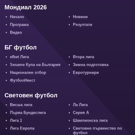
Мондиал 2026
Начало
Новини
Програма
Резултати
Видео
БГ футбол
efbet Лига
Втора лига
Sesame Купа на България
Зимна подготовка
Национален отбор
Евротурнири
ФутболНекст
Световен футбол
Висша лига
Ла Лига
Първа Бундеслига
Серия А
Лига 1
Шампионска лига
Лига Европа
Световно първенство по
футбол