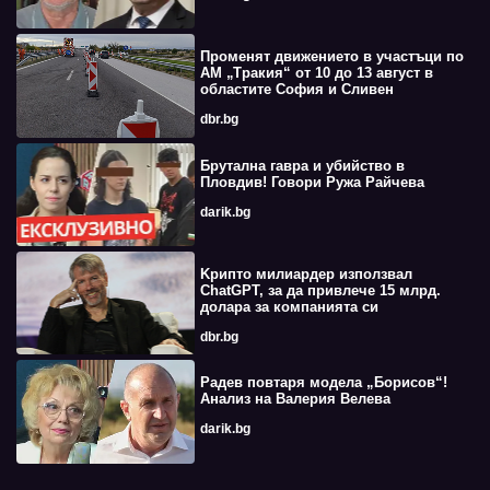
Променят движението в участъци по
АМ „Тракия“ от 10 до 13 август в
областите София и Сливен
dbr.bg
Брутална гавра и убийство в
Пловдив! Говори Ружа Райчева
darik.bg
Kрипто милиардер използвал
ChatGPT, за да привлече 15 млрд.
долара за компанията си
dbr.bg
Радев повтаря модела „Борисов“!
Анализ на Валерия Велева
darik.bg