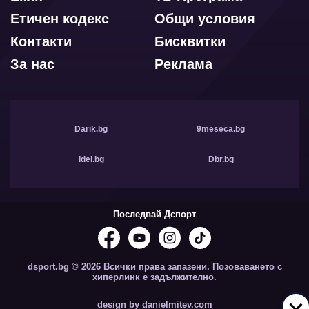
Етичен кодекс
Общи условия
Контакти
Бисквитки
За нас
Реклама
Darik.bg
9meseca.bg
Idei.bg
Dbr.bg
Последвай Дспорт
dsport.bg © 2026 Всички права запазени. Позоваването с
хиперлинк е задължително.
design by danielmitev.com