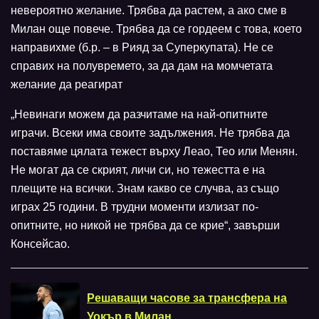
невероятно желание. Трябва да растем, а ако сме в
Милан още повече. Трябва да се гордеем с това, което
направихме (б.р. – в Рияд за Суперкупата). Не се
справих на полувремето, за да дам на момчетата
желание да реагират
„Невинаги можем да разчитаме на най-опитните
играчи. Всеки има своите задължения. Не трябва да
поставяме цялата тежест върху Леао, Тео или Менян.
Не могат да се скрият, личи си, но тежестта е на
плещите на всички. Знам какво се случва, аз също
играх 25 години. В трудни моменти излизат по-
опитните, но никой не трябва да се крие“, завърши
Консейсао.
Решаващи часове за трансфера на
Уокър в Милан