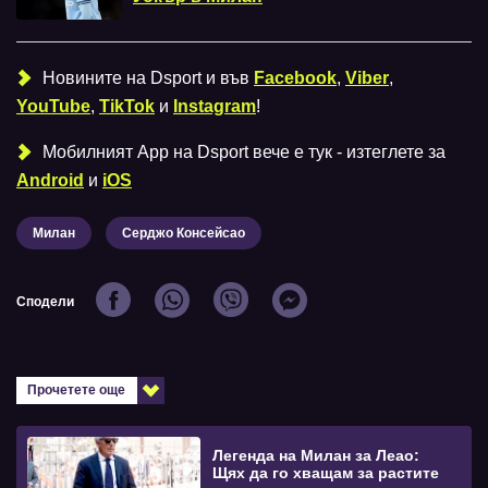
Новините на Dsport и във
Facebook
,
Viber
,
YouTube
,
TikTok
и
Instagram
!
Мобилният Аpp на Dsport вече е тук - изтеглете за
Android
и
iOS
Милан
Серджо Консейсао
Сподели
Прочетете още
Легенда на Милан за Леао:
Щях да го хващам за растите