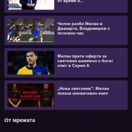
от време н...
Челси разби Милан в
Джакарта, Владимиров с
половин час
Милан прати оферта за
световен шампион с богат
опит в Серия А
„Нова светлина“: Милан
показа иновативен екип
От мрежата