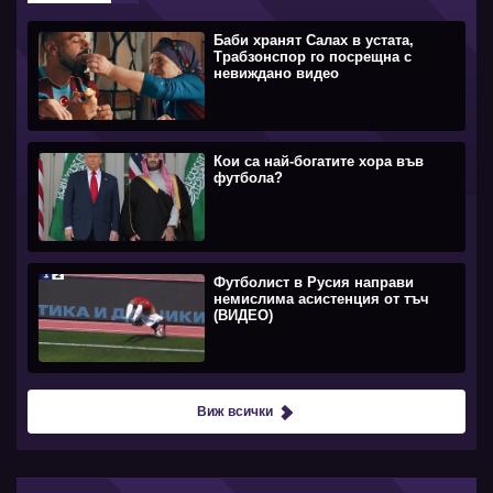
Баби хранят Салах в устата,
Трабзонспор го посрещна с
невиждано видео
Кои са най-богатите хора във
футбола?
Футболист в Русия направи
немислима асистенция от тъч
(ВИДЕО)
Виж всички