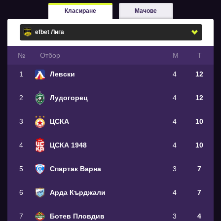
Класиране
Мачове
№
Oтбор
М
Т
1
Левски
4
12
2
Лудогорец
4
12
3
ЦСКА
4
10
4
ЦСКА 1948
4
10
5
Спартак Варна
3
7
6
Арда Кърджали
4
7
7
Ботев Пловдив
3
4