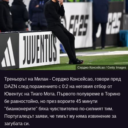
Серджо Консейсао / Getty Images
Треньорът на Милан - Серджо Консейсао, говори пред
DAZN след поражението с 0:2 на неговия отбор от
Ювентус на Тиаго Мота. Първото полувреме в Торино
бе равностойно, но през вороите 45 минути
"бианконерите" бяха чувствително по-силният тим.
Португалецът заяви, че тимът му няма извинение за
загубата си.