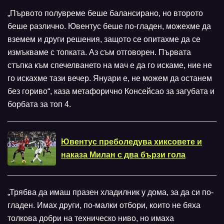
„Първото полувреме беше балансирано, но второто
беше различно. Ювентус беше по-гладен, можехме да
вземем и други решения, защото се опитахме да се
измъкваме с топката. Аз съм отговорен. Първата
стъпка към спечелването на мач е да го искаме, ние не
го искахме тази вечер. Януари е, не можем да останем
без гориво“, каза метафорично Консейсао за загубата и
борбата за топ 4.
Ювентус преболедува хиксовете и
наказа Милан с два бързи гола
„Трябва да имаш празен хладилник у дома, за да си по-
гладен. Имах други, по-малки отбори, които не бяха
толкова добри на техническо ниво, но имаха