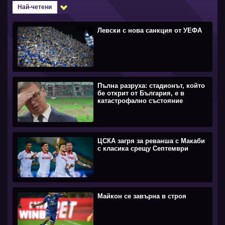
Най-четени
Левски с нова санкция от УЕФА
Пълна разруха: стадионът, който
бе открит от България, е в
катастрофално състояние
ЦСКА загря за реванша с Макаби
с класика срещу Септември
Майкон се завърна в строя