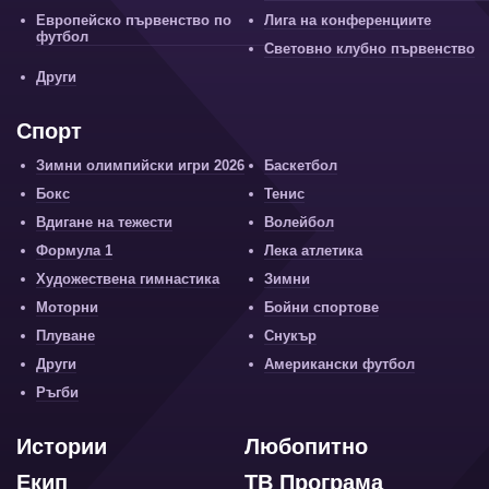
Европейско първенство по
Лига на конференциите
футбол
Световно клубно първенство
Други
Спорт
Зимни олимпийски игри 2026
Баскетбол
Бокс
Тенис
Вдигане на тежести
Волейбол
Формула 1
Лека атлетика
Художествена гимнастика
Зимни
Моторни
Бойни спортове
Плуване
Снукър
Други
Американски футбол
Ръгби
Истории
Любопитно
Екип
ТВ Програма