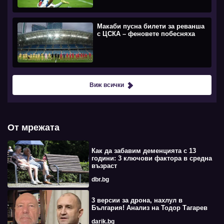
Макаби пусна билети за реванша
с ЦСКА – феновете побесняха
Виж всички
От мрежата
Как да забавим деменцията с 13
години: 3 ключови фактора в средна
възраст
dbr.bg
3 версии за дрона, нахлул в
България! Анализ на Тодор Тагарев
darik.bg