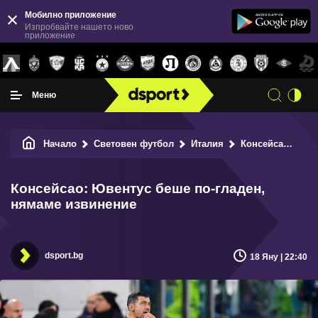
Мобилно приложение
Изпробвайте нашето ново
приложение
Меню
Начало
Световен футбол
Италия
Консейсао: Ювентус беше по-гладен, нямаме извинение
Консейсао: Ювентус беше по-гладен,
нямаме извинение
dsport.bg
18 Яну | 22:40