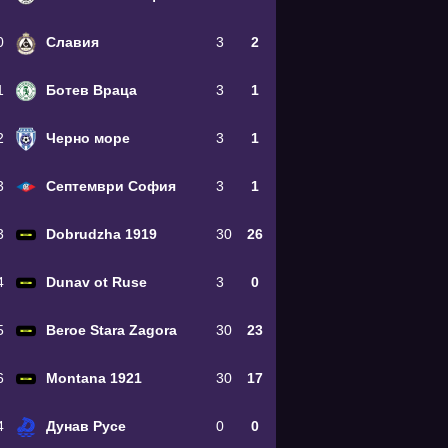
0
Славия
3
2
1
Ботев Враца
3
1
2
Черно море
3
1
3
Септември София
3
1
3
Dobrudzha 1919
30
26
4
Dunav ot Ruse
3
0
5
Beroe Stara Zagora
30
23
6
Montana 1921
30
17
4
Дунав Русе
0
0