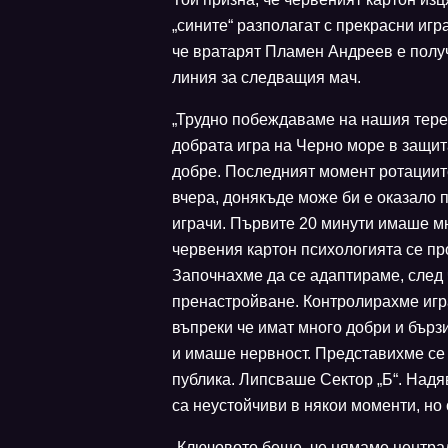
„сините“ разполагат с прекрасни игра
че вратарят Пламен Андреев е получ
линия за следващия мач.
„Трудно побеждаваме на нашия терен
добрата игра на Черно море в защита
добре. Последният момент ротациите
вчера, донякъде може би е оказало 
играчи. Първите 20 минути имаше м
червения картон психологията се пр
Започнахме да се адаптираме, след 
пренастройване. Контролирахме игр
въпреки че имат много добри и бърз
и имаше нервност. Представихме се
публика. Липсваше Сектор „Б“. Надя
са неустойчиви в някои моменти, но 
„Ключовото беше, че нямаме центра