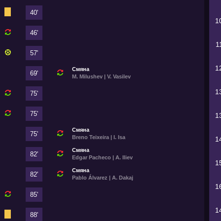
40'
1
46'
1
57'
1
Смяна
69'
M. Milushev | V. Vasilev
1
75'
75'
1
Смяна
75'
Breno Teixeira | I. Isa
1
Смяна
82'
Edgar Pacheco | A. Iliev
1
Смяна
82'
Pablo Álvarez | A. Dakaj
1
85'
1
88'