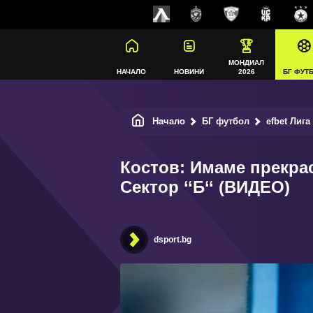
МОНДИАЛ
НАЧАЛО
НОВИНИ
2026
БГ ФУТ
Начало
БГ футбол
efbet Лига
Костов: Имаме прекра
Сектор ‘‘Б‘‘ (ВИДЕО)
dsport.bg