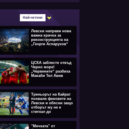
Най-четени
Левски направи нова
важна крачка за
реконструкцията на
„Георги Аспарухов“
ЦСКА заблестя отвъд
Черно море!
„Червените“ разбиха
Макаби Тел Авив
Треньорът на Кайрат
похвали феновете на
Левски и обясни защо
отборът му не е
стигнал до
равенството
''Мечката'' от