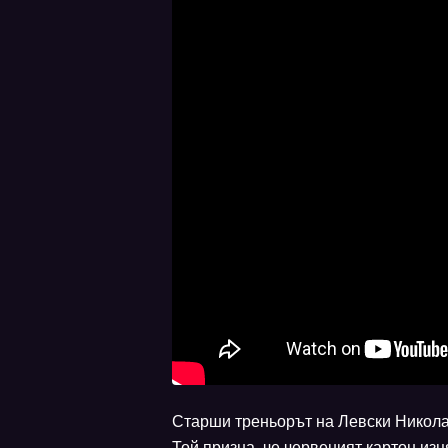
Старши треньорът на Левски Никола
Той призна, че червеният картон из