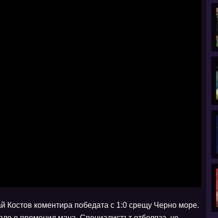
й Костов коментира победата с 1:0 срещу Черно море.
цяло е променил мача. Специалистът отбеляза, че