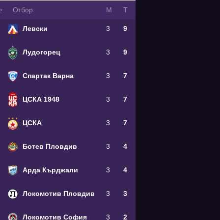
№
Oтбор
М
Т
Левски
3
9
Лудогорец
3
9
Спартак Варна
3
7
ЦСКА 1948
3
7
ЦСКА
3
7
Ботев Пловдив
3
4
Арда Кърджали
3
4
Локомотив Пловдив
3
3
Локомотив София
3
2