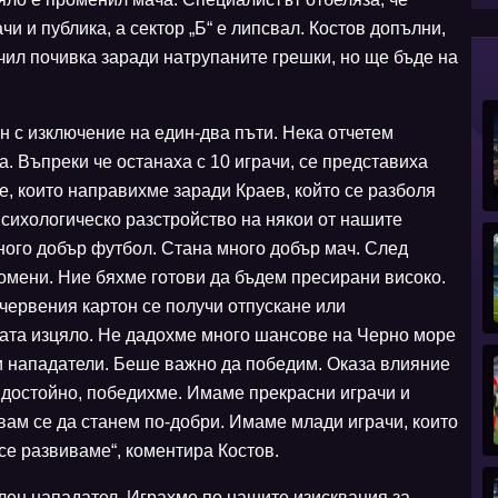
чи и публика, а сектор „Б“ е липсвал. Костов допълни,
ил почивка заради натрупаните грешки, но ще бъде на
 с изключение на един-два пъти. Нека отчетем
. Въпреки че останаха с 10 играчи, се представиха
, които направихме заради Краев, който се разболя
психологическо разстройство на някои от нашите
ного добър футбол. Стана много добър мач. След
омени. Ние бяхме готови да бъдем пресирани високо.
червения картон се получи отпускане или
ата изцяло. Не дадохме много шансове на Черно море
и нападатели. Беше важно да победим. Оказа влияние
 достойно, победихме. Имаме прекрасни играчи и
вам се да станем по-добри. Имаме млади играчи, които
се развиваме“, коментира Костов.
лен нападател. Играхме по нашите изисквания за