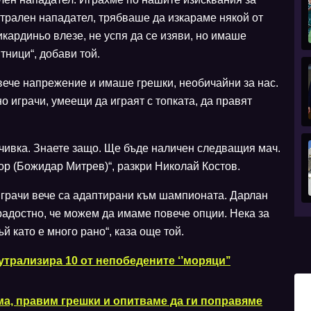
нтрален нападател, трябваше да изкараме някой от
кардиньо влезе, не успя да се изяви, но имаше
ници“, добави той.
вече напрежение и имаше грешки, необичайни за нас.
играчи, умеещи да играят с топката, да правят
чивка. Знаете защо. Ще бъде наличен следващия мач.
ор (Божидар Митрев)“, разкри Николай Костов.
играчи вече са адаптирани към шампионата. Дарлан
радостно, че можем да имаме повече опции. Нека за
й като е много рано“, каза още той.
трализира 10 от непобедените ‘’моряци’’
а, правим грешки и опитваме да ги поправяме