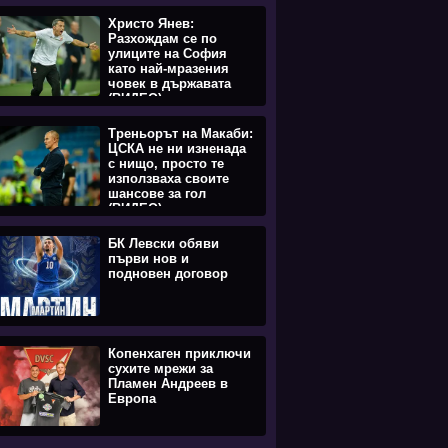
Христо Янев:
Разхождам се по
улиците на София
като най-мразения
човек в държавата
(ВИДЕО)
Треньорът на Макаби:
ЦСКА не ни изненада
с нищо, просто те
използваха своите
шансове за гол
(ВИДЕО)
БК Левски обяви
първи нов и
подновен договор
Копенхаген приключи
сухите мрежи за
Пламен Андреев в
Европа