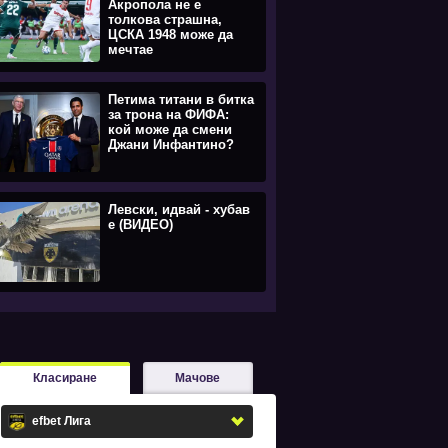
Акропола не е
толкова страшна,
ЦСКА 1948 може да
мечтае
Петима титани в битка
за трона на ФИФА:
кой може да смени
Джани Инфантино?
Левски, идвай - хубав
е (ВИДЕО)
Класиране
Мачове