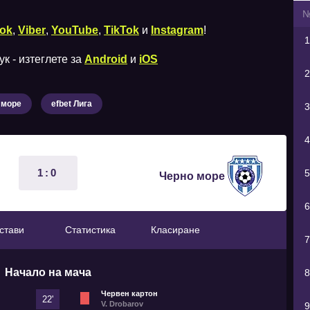
ok
,
Viber
,
YouTube
,
TikTok
и
Instagram
!
1
к - изтеглете за
Android
и
iOS
2
 море
efbet Лига
3
4
1:0
5
Черно море
6
стави
Статистика
Класиране
7
Начало на мача
8
Червен картон
22'
V. Drobarov
9