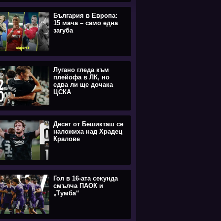
България в Европа:
15 мача – само една
загуба
Лугано гледа към
плейофа в ЛК, но
едва ли ще дочака
ЦСКА
Десет от Бешикташ се
наложиха над Храдец
Кралове
Гол в 16-ата секунда
смълча ПАОК и
„Тумба“