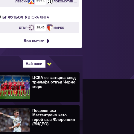
21
15
ЛЕВСКИ
ЛОКОМОТИВ ПЛОВДИВ
БГ ФУТБОЛ
ВТОРА ЛИГА
18
45
ЕТЪР
МАРЕК
Виж всички
Най-нови
ЦСКА се завърна след
триумфа отвъд Черно
море
Посрещнаха
Мастантуоно като
герой във Флоренция
(ВИДЕО)