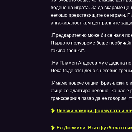
водене на играта. За да вкараме це
нелошо представящите се играчи. Ри
ангажираност към централните защит
„Предварително може би се наля по
Първото полувреме беше необичайно 
такива грешки“.
„На Пламен Андреев му е дадена по
Нека бъде отсъдено с неговия трень
„Имаме повече опции. Бразилските 
също се адаптира нелошо. За нас е 
трансферния пазар да не говорим, тъ
Левски намери формулата и неу
Ел Джемили: Във футбола го им