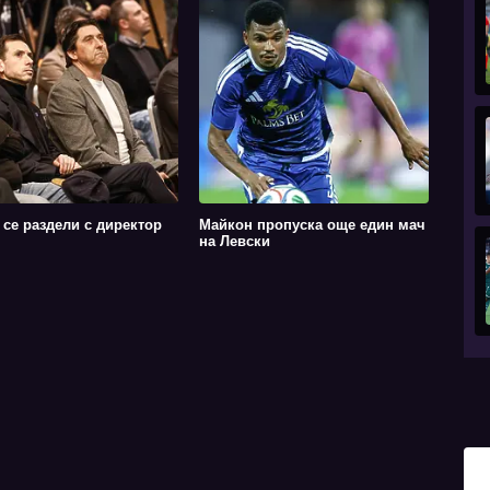
 се раздели с директор
Майкон пропуска още един мач
на Левски