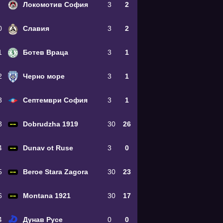
Локомотив София
3
2
0
Славия
3
2
1
Ботев Враца
3
1
2
Черно море
3
1
3
Септември София
3
1
3
Dobrudzha 1919
30
26
4
Dunav ot Ruse
3
0
5
Beroe Stara Zagora
30
23
6
Montana 1921
30
17
4
Дунав Русе
0
0