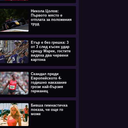
Никола Цолов:
Първото място е
отплата за положения
труд
Етър е без грешка: 3
от 3 след късен удар
срещу Марек, гостите
видяха два червени
картона
Скандал преди
Европейското 4-
годишно наказание
грози най-бързия
германец
Бивша гимнастичка
показа, че още го
може