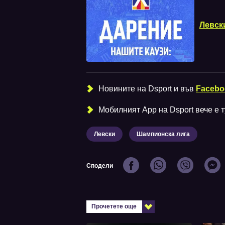
Левск
Новините на Dsport и във
Facebo
Мобилният Аpp на Dsport вече е ту
Левски
Шампионска лига
Сподели
Прочетете още