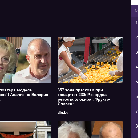
1
2
3
4
5
повтаря модела
357 тона праскови при
ов“! Анализ на Валерия
капацитет 230: Рекордна
6
а
реколта блокира „Фрукто-
Сливен“
g
7
dbr.bg
8