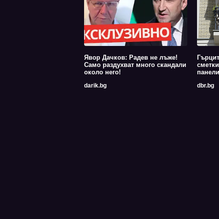
Явор Дачков: Радев не лъже!
Гърцит
Само раздухват много скандали
сметки
около него!
панели
darik.bg
dbr.bg