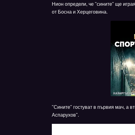
Нион определи, че "сините" ще игра
от Босна и Херцеговина.
"Сините" гостуват в първия мач, а в
Аспарухов".