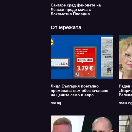
Сангаре сред феновете на
Левски преди мача с
Локомотив Пловдив
От мрежата
Лидл България поетапно
Радев 
преминава към обозначаване
„Борис
на цените само в евро
Велев
dbr.bg
darik.b