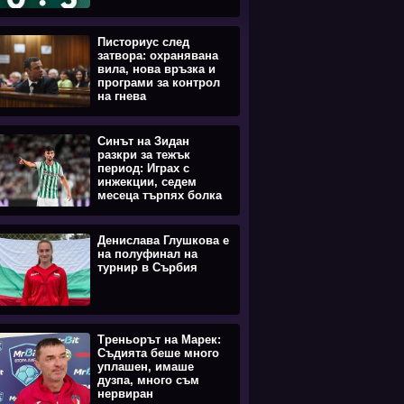
Писториус след
затвора: охранявана
вила, нова връзка и
програми за контрол
на гнева
Синът на Зидан
разкри за тежък
период: Играх с
инжекции, седем
месеца търпях болка
Денислава Глушкова е
на полуфинал на
турнир в Сърбия
Треньорът на Марек:
Съдията беше много
уплашен, имаше
дузпа, много съм
нервиран