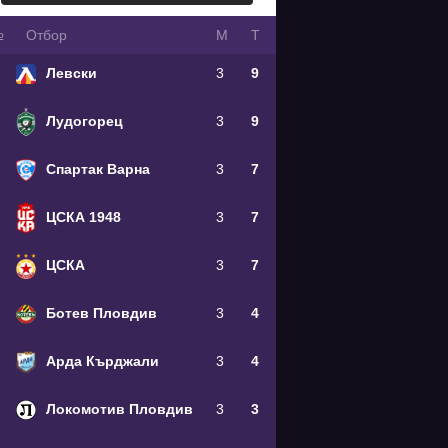
№
Oтбор
М
Т
Левски
3
9
Лудогорец
3
9
Спартак Варна
3
7
ЦСКА 1948
3
7
ЦСКА
3
7
Ботев Пловдив
3
4
Арда Кърджали
3
4
Локомотив Пловдив
3
3