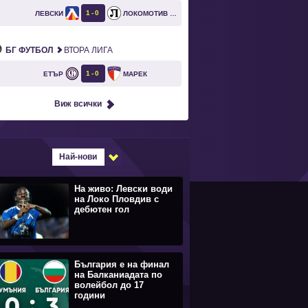
1
0
ЛЕВСКИ
ЛОКОМОТИВ ПЛОВДИВ
`
БГ ФУТБОЛ
ВТОРА ЛИГА
1
0
ЕТЪР
МАРЕК
Виж всички
Най-нови
На живо: Левски води
на Локо Пловдив с
дебютен гол
България е на финал
на Балканиадата по
волейбол до 17
години