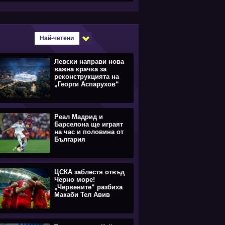
Най-четени
Левски направи нова
важна крачка за
реконструкцията на
„Георги Аспарухов“
Реал Мадрид и
Барселона ще играят
на час и половина от
България
ЦСКА заблестя отвъд
Черно море!
„Червените“ разбиха
Макаби Тел Авив