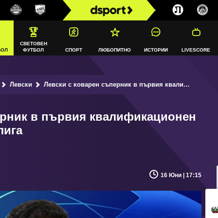
СВЕТОВЕН
БОЛ
ФУТБОЛ
СПОРТ
ЛЮБОПИТНО
ИСТОРИИ
LIVESCORE
Левски
Левски с коварен съперник в първия квалификационен кръг в Шампионската лига
ерник в първия квалификационен
лига
16 Юни | 17:15