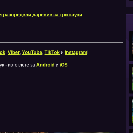
и разпредели дарение за три каузи
ok
,
Viber
,
YouTube
,
TikTok
и
Instagram
!
к - изтеглете за
Android
и
iOS