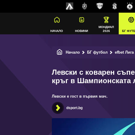
МОНДИАЛ
НАЧАЛО
НОВИНИ
2026
БГ ФУТ
Начало
БГ футбол
efbet Лига
Левски с коварен съп
кръг в Шампионската 
Левски е гост в първия мач.
dsport.bg