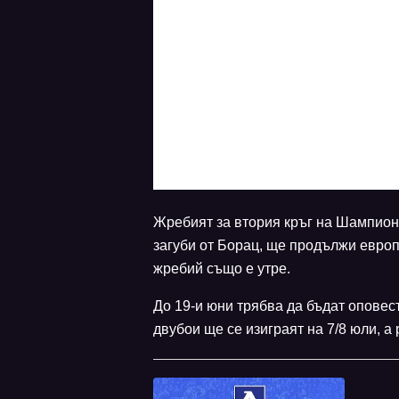
Жребият за втория кръг на Шампионск
загуби от Борац, ще продължи европ
жребий също е утре.
До 19-и юни трябва да бъдат оповес
двубои ще се изиграят на 7/8 юли, а