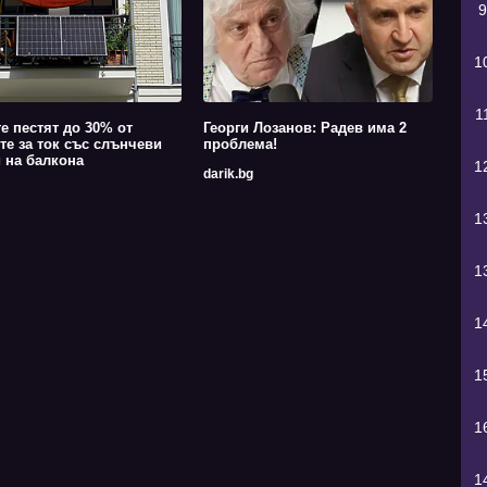
9
1
1
е пестят до 30% от
Георги Лозанов: Радев има 2
те за ток със слънчеви
проблема!
 на балкона
1
darik.bg
1
1
1
1
1
1