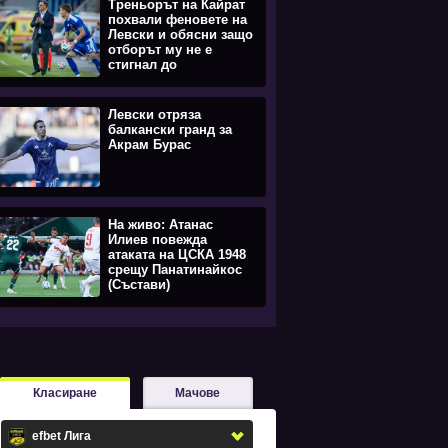
Треньорът на Кайрат
похвали феновете на
Левски и обясни защо
отборът му не е
стигнал до
равенството
Левски отряза
балкански гранд за
Акрам Бурас
На живо: Атанас
Илиев повежда
атаката на ЦСКА 1948
срещу Панатинайкос
(Състави)
Класиране
Мачове