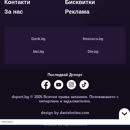
Контакти
Бисквитки
За нас
Реклама
Darik.bg
9meseca.bg
Idei.bg
Dbr.bg
Последвай Дспорт
dsport.bg © 2026 Всички права запазени. Позоваването с
хиперлинк е задължително.
design by danielmitev.com
РЕКЛАМА
created by aip.solutions