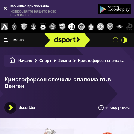
Мобилно приложение
Изпробвайте нашето ново
приложение
Меню
Начало
Спорт
Зимни
Кристоферсен спечели слалома във Венген
Кристоферсен спечели слалома във
Венген
dsport.bg
15 Яну | 18:49