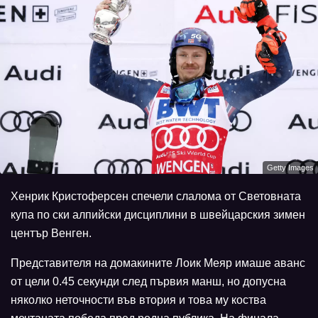
Getty Images
Хенрик Кристоферсен спечели слалома от Световната
купа по ски алпийски дисциплини в швейцарския зимен
център Венген.
Представителя на домакините Лоик Меяр имаше аванс
от цели 0.45 секунди след първия манш, но допусна
няколко неточности във втория и това му коства