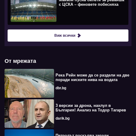
с ЦСКА – феновете побесняха
Виж всички
От мрежата
Река Рейн може да се раздели на две
поради ниските нива на водата
dbr.bg
3 версии за дрона, нахлул в
България! Анализ на Тодор Тагарев
darik.bg
Петролът поскъпва заради