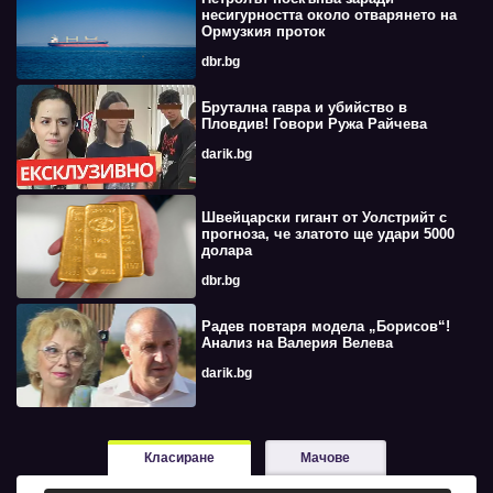
несигурността около отварянето на
Ормузкия проток
dbr.bg
Брутална гавра и убийство в
Пловдив! Говори Ружа Райчева
darik.bg
Швейцарски гигант от Уолстрийт с
прогноза, че златото ще удари 5000
долара
dbr.bg
Радев повтаря модела „Борисов“!
Анализ на Валерия Велева
darik.bg
Класиране
Мачове