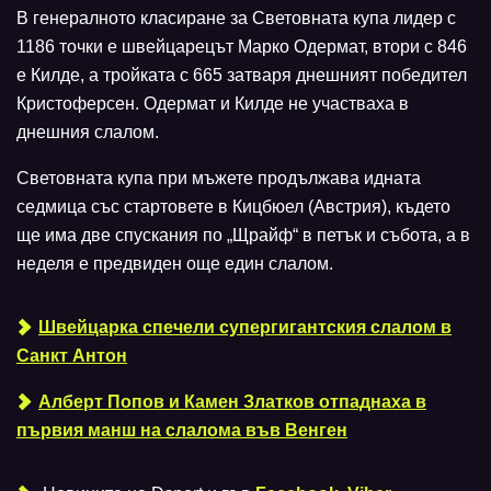
В генералното класиране за Световната купа лидер с
1186 точки е швейцарецът Марко Одермат, втори с 846
е Килде, а тройката с 665 затваря днешният победител
Кристоферсен. Одермат и Килде не участваха в
днешния слалом.
Световната купа при мъжете продължава идната
седмица със стартовете в Кицбюел (Австрия), където
ще има две спускания по „Щрайф“ в петък и събота, а в
неделя е предвиден още един слалом.
Швейцарка спечели супергигантския слалом в
Санкт Антон
Алберт Попов и Камен Златков отпаднаха в
първия манш на слалома във Венген