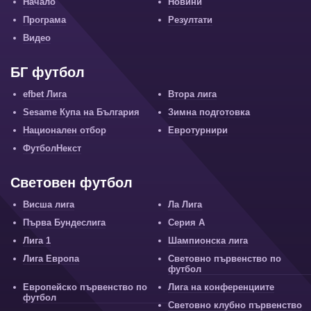
Начало
Новини
Програма
Резултати
Видео
БГ футбол
efbet Лига
Втора лига
Sesame Купа на България
Зимна подготовка
Национален отбор
Евротурнири
ФутболНекст
Световен футбол
Висша лига
Ла Лига
Първа Бундеслига
Серия А
Лига 1
Шампионска лига
Лига Европа
Световно първенство по
футбол
Европейско първенство по
Лига на конференциите
футбол
Световно клубно първенство