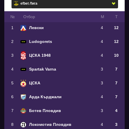
№
Oтбор
М
Т
1
Левски
4
12
2
Ludogorets
4
12
3
ЦСКА 1948
4
10
4
Spartak Varna
3
7
5
ЦСКА
3
7
6
Арда Кърджали
4
7
7
Ботев Пловдив
3
4
8
Локомотив Пловдив
4
3