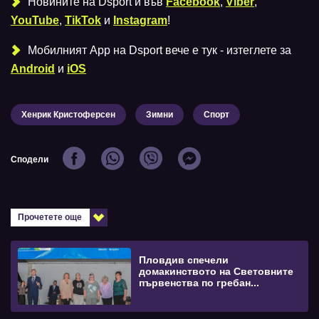
Новините на Dsport и във
Facebook
,
Viber
,
YouTube
,
TikTok
и
Instagram
!
Мобилният Аpp на Dsport вече е тук - изтеглете за
Android
и
iOS
Хенрик Кристоферсен
Зимни
Спорт
Сподели
Прочетете още
Пловдив спечели
домакинството на Световните
първенства по гребан...