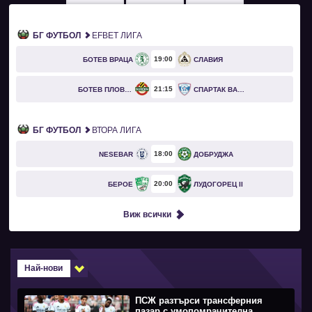
БГ ФУТБОЛ
EFBET ЛИГА
19
00
БОТЕВ ВРАЦА
СЛАВИЯ
21
15
БОТЕВ ПЛОВДИВ
СПАРТАК ВАРНА
БГ ФУТБОЛ
ВТОРА ЛИГА
18
00
NESEBAR
ДОБРУДЖА
20
00
БЕРОЕ
ЛУДОГОРЕЦ II
Виж всички
Най-нови
ПСЖ разтърси трансферния
пазар с умопомрачителна