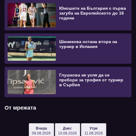
Юношите на България с първа
загуба на Европейското до 16
години
Шиникова остана втора на
турнир в Испания
Глушкова не успя да се
пребори за трофея от турнир
в Сърбия
От мрежата
Вчера
Днес
Утре
09.08.2026
10.08.2026
11.08.2026