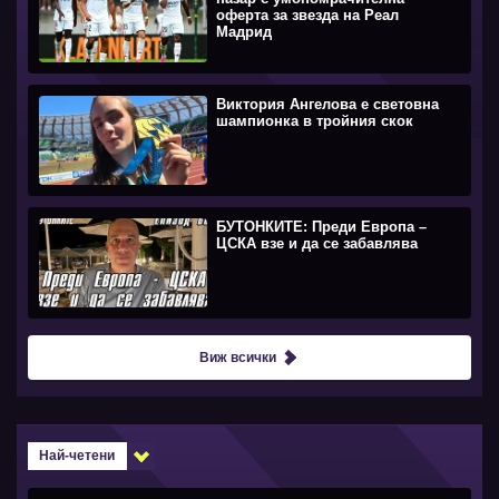
оферта за звезда на Реал
Мадрид
Виктория Ангелова е световна
шампионка в тройния скок
БУТОНКИТЕ: Преди Европа –
ЦСКА взе и да се забавлява
Виж всички
Най-четени