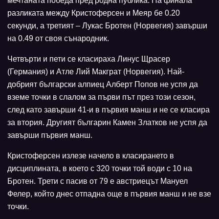
мечтаната победа пред родна публика. На финала
разликата между Кристоферсен и Меяр бе 0.20
секунди, а третият – Лукас Бротен (Норвегия) завърши
на 0.49 от своя сънародник.
Четвърти и пети се класираха Линус Щрасер
(Германия) и Атле Лий Макграт (Норвегия). Най-
добрият български алпиец Алберт Попов не успя да
вземе точки в слалом за първи път през този сезон,
след като завърши 41-и в първия манш и не се класира
за втория. Другият българин Камен Златков не успя да
завърши първия манш.
Кристоферсен излезе начело в класирането в
дисциплината, в което с 320 точки той води с 10 на
Бротен. Трети с пасив от 79 е австриецът Мануел
Фелер, който днес отпадна още в първия манш и не взе
точки.