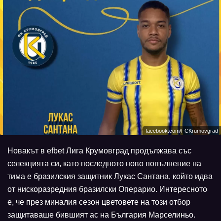
facebook.com/FCKrumovgrad
Новакът в efbet Лига Крумовград продължава със
селекцията си, като последното ново попълнение на
тима е бразилския защитник Лукас Сантана, който идва
от нискоразредния бразилски Операрио. Интересното
е, че през миналия сезон цветовете на този отбор
защитаваше бившият ас на България Марселиньо.