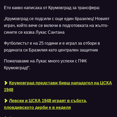
Ето какво написаха от Крумовград за трансфера:
„Крумовград се подсили с още един бразилец! Новият
играч, който вече се включи в подготовката на жълто-
сините се казва Лукас Сантана
Футболистът е на 25 години и е играл за отбори в
родината си Бразилия като централен защитник
Пожелаваме на Лукас много успехи с ПФК
Крумовград!“.
Крумовград представи бивш нападател на ЦСКА
1948
Левски и ЦСКА 1948 играят в събота,
пловдивското дерби е в неделя