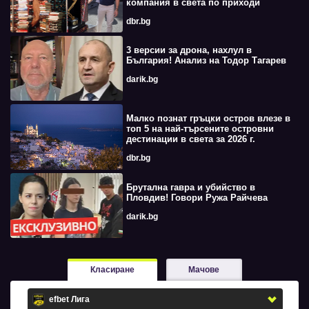
компания в света по приходи
dbr.bg
3 версии за дрона, нахлул в
България! Анализ на Тодор Тагарев
darik.bg
Малко познат гръцки остров влезе в
топ 5 на най-търсените островни
дестинации в света за 2026 г.
dbr.bg
Брутална гавра и убийство в
Пловдив! Говори Ружа Райчева
darik.bg
Класиране
Мачове