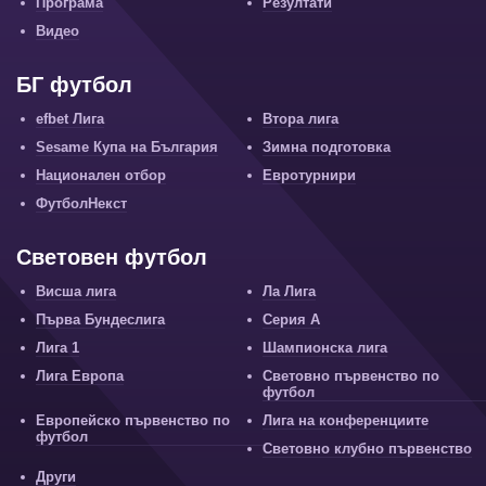
Програма
Резултати
Видео
БГ футбол
efbet Лига
Втора лига
Sesame Купа на България
Зимна подготовка
Национален отбор
Евротурнири
ФутболНекст
Световен футбол
Висша лига
Ла Лига
Първа Бундеслига
Серия А
Лига 1
Шампионска лига
Лига Европа
Световно първенство по
футбол
Европейско първенство по
Лига на конференциите
футбол
Световно клубно първенство
Други