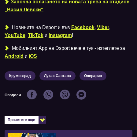
Започна полагането на новата трева на стадион
„Васил Левски“
Новините на Dsport и във
Facebook
,
Viber
,
YouTube
,
TikTok
и
Instagram
!
Мобилният Аpp на Dsport вече е тук - изтеглете за
Android
и
iOS
Крумовград
Лукас Сантана
Операрио
Сподели
Прочетете още