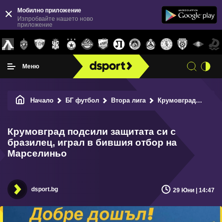
Мобилно приложение
Изпробвайте нашето ново
приложение
Меню
Начало
БГ футбол
Втора лига
Крумовград
Крум
Крумовград подсили защитата си с
бразилец, играл в бившия отбор на
Марселиньо
dsport.bg
29 Юни | 14:47