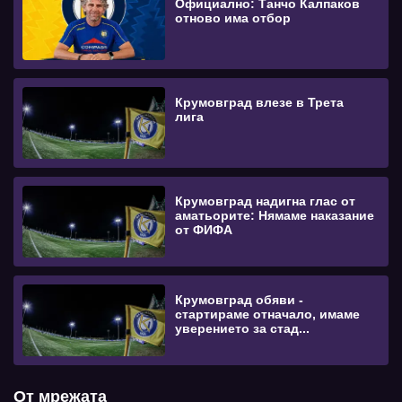
Официално: Танчо Калпаков
отново има отбор
Крумовград влезе в Трета
лига
Крумовград надигна глас от
аматьорите: Нямаме наказание
от ФИФА
Крумовград обяви -
стартираме отначало, имаме
уверението за стад...
От мрежата