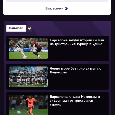
Виж всички
Най-нови
Барселона загуби втория си мач
на тристранния турнир в Удине
Черно море без трио за мача с
Лудогорец
Барселона хлъзна Нотингам в
скъсен мач от тристранен
турнир