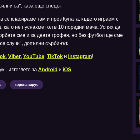
илни са", каза още спецът.
а се класираме там и през Купата, където играем с
 като не пуснахме гол в 10 поредни мача. Успях да
орбата сме и за двата трофея, но без футбол ще сме
се случи", допълни сърбинът.
ok
,
Viber
,
YouTube
,
TikTok
и
Instagram
!
к - изтеглете за
Android
и
iOS
р
коронавирус