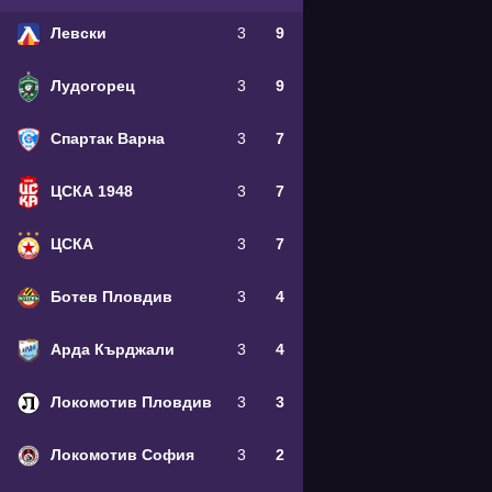
Левски
3
9
Лудогорец
3
9
Спартак Варна
3
7
ЦСКА 1948
3
7
ЦСКА
3
7
Ботев Пловдив
3
4
Арда Кърджали
3
4
Локомотив Пловдив
3
3
Локомотив София
3
2