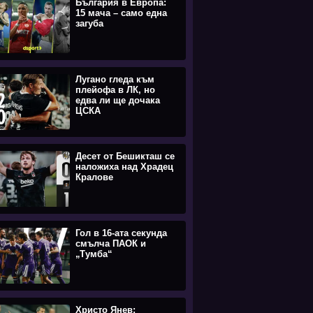
България в Европа:
15 мача – само една
загуба
Лугано гледа към
плейофа в ЛК, но
едва ли ще дочака
ЦСКА
Десет от Бешикташ се
наложиха над Храдец
Кралове
Гол в 16-ата секунда
смълча ПАОК и
„Тумба“
Христо Янев: