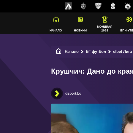
МОНДИАЛ
НАЧАЛО
НОВИНИ
2026
БГ ФУТ
Начало
БГ футбол
efbet Лига
Крушчич: Дано до края
dsport.bg