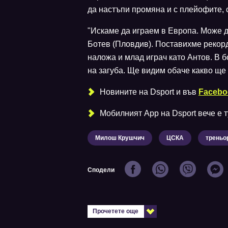
да настъпи промяна и с плейофите, с
"Искаме да играем в Европа. Може д
Ботев (Пловдив). Поставихме рекорд,
наложа и млад играч като Антов. В б
на загуба. Ще видим обаче какво ще 
Новините на Dsport и във
Facebo
Мобилният Аpp на Dsport вече е ту
Милош Крушчич
ЦСКА
треньо
Сподели
Прочетете още