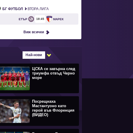
БГ ФУТБОЛ
ВТОРА ЛИГА
18
45
ЕТЪР
МАРЕК
Виж всички
Най-нови
ЦСКА се завърна след
триумфа отвъд Черно
море
Посрещнаха
Мастантуоно като
герой във Флоренция
(ВИДЕО)