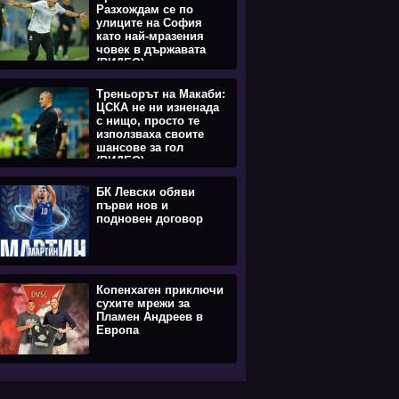
Разхождам се по
улиците на София
като най-мразения
човек в държавата
(ВИДЕО)
Треньорът на Макаби:
ЦСКА не ни изненада
с нищо, просто те
използваха своите
шансове за гол
(ВИДЕО)
БК Левски обяви
първи нов и
подновен договор
Копенхаген приключи
сухите мрежи за
Пламен Андреев в
Европа