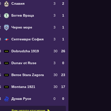
0
Славия
3
2
1
Ботев Враца
3
1
2
Черно море
3
1
3
Септември София
3
1
3
Dobrudzha 1919
30
26
4
Dunav ot Ruse
3
0
5
Beroe Stara Zagora
30
23
6
Montana 1921
30
17
4
Дунав Русе
0
0
Виж цялото класиране