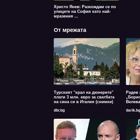
Христо Янев: Разхождам се по
улиците на София като най-
мразения ...
От мрежата
Турският "крал на дюнерите"
Радев 
плати 3 млн. евро за сватбата
„Борис
на сина си в Италия (снимки)
Велев
dbr.bg
darik.b