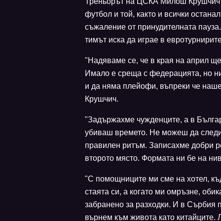
Треньорът на ЦСКА Милош Крушчич з
футбол и той, както и всички остана
съжаление от принудителната пауза.
тимът иска да играе в евротурнирите
"Надяваме се, че в края на април ще
Имало е среща с федерацията, но ни
и да няма плейофи, въпреки че наше
Крушчич.
"Задържахме чужденците, а в Българ
убиваш времето. Не можеш да следи
правилен ритъм. Записахме добри ре
второто място. Формата ни бе на нив
"С помощниците ми сме на хотел, къд
стаята си, а когато ми омръзне, оби
забранено за разходки. И в Сърбия 
върнем към живота като китайците. 