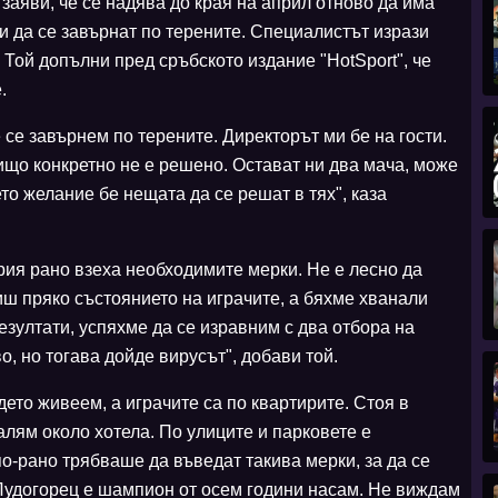
аяви, че се надява до края на април отново да има
ли да се завърнат по терените. Специалистът изрази
 Той допълни пред сръбското издание "HotSport", че
.
 се завърнем по терените. Директорът ми бе на гости.
що конкретно не е решено. Остават ни два мача, може
то желание бе нещата да се решат в тях", каза
ия рано взеха необходимите мерки. Не е лесно да
ш пряко състоянието на играчите, а бяхме хванали
зултати, успяхме да се изравним с два отбора на
о, но тогава дойде вирусът", добави той.
ето живеем, а играчите са по квартирите. Стоя в
калям около хотела. По улиците и парковете е
по-рано трябваше да въведат такива мерки, за да се
Лудогорец е шампион от осем години насам. Не виждам