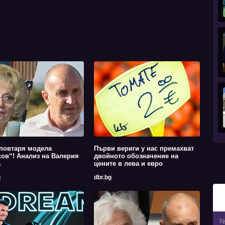
повтаря модела
Първи вериги у нас премахват
ов“! Анализ на Валерия
двойното обозначение на
а
цените в лева и евро
g
dbr.bg