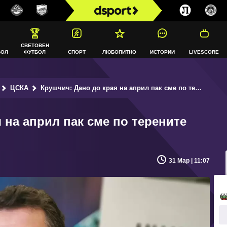
СВЕТОВЕН
БОЛ
ФУТБОЛ
СПОРТ
ЛЮБОПИТНО
ИСТОРИИ
LIVESCORE
ЦСКА
Крушчич: Дано до края на април пак сме по терените
 на април пак сме по терените
31 Мар | 11:07