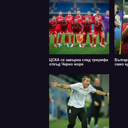
ЦСКА се завърна след триумфа
Българ
отвъд Черно море
само е