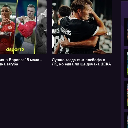
ия в Европа: 15 мача –
Лугано гледа към плейофа в
дна загуба
ЛК, но едва ли ще дочака ЦСКА