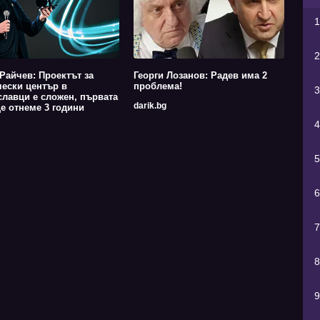
1
2
Райчев: Проектът за
Георги Лозанов: Радев има 2
ески център в
проблема!
3
лавци е сложен, първата
darik.bg
е отнеме 3 години
4
5
6
7
8
9