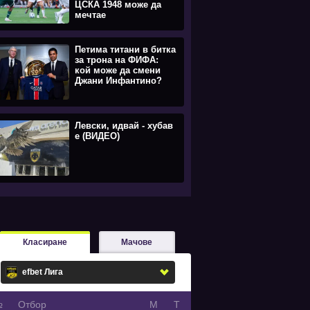
ЦСКА 1948 може да
мечтае
Петима титани в битка
за трона на ФИФА:
кой може да смени
Джани Инфантино?
Левски, идвай - хубав
е (ВИДЕО)
Класиране
Мачове
№
Oтбор
М
Т