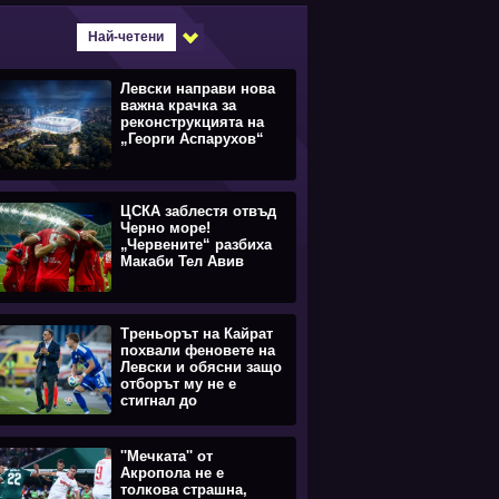
Най-четени
Левски направи нова
важна крачка за
реконструкцията на
„Георги Аспарухов“
ЦСКА заблестя отвъд
Черно море!
„Червените“ разбиха
Макаби Тел Авив
Треньорът на Кайрат
похвали феновете на
Левски и обясни защо
отборът му не е
стигнал до
равенството
''Мечката'' от
Акропола не е
толкова страшна,