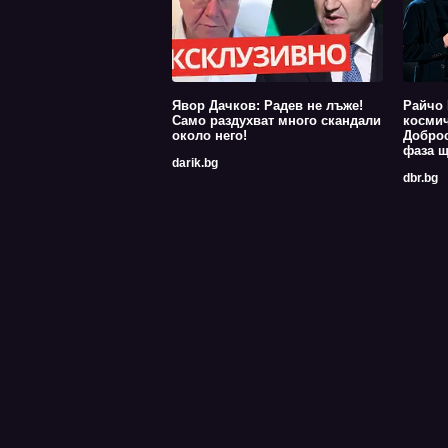
Явор Дачков: Радев не лъже!
Райчо 
Само раздухват много скандали
космич
около него!
Доброс
фаза щ
darik.bg
dbr.bg