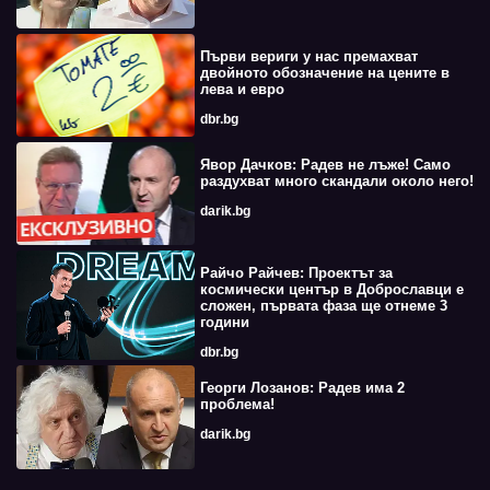
Първи вериги у нас премахват
двойното обозначение на цените в
лева и евро
dbr.bg
Явор Дачков: Радев не лъже! Само
раздухват много скандали около него!
darik.bg
Райчо Райчев: Проектът за
космически център в Доброславци е
сложен, първата фаза ще отнеме 3
години
dbr.bg
Георги Лозанов: Радев има 2
проблема!
darik.bg