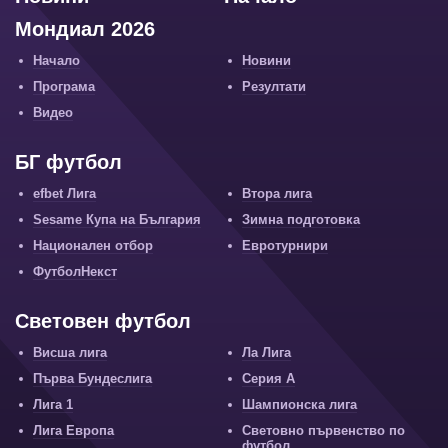
Мондиал 2026
Начало
Новини
Програма
Резултати
Видео
БГ футбол
efbet Лига
Втора лига
Sesame Купа на България
Зимна подготовка
Национален отбор
Евротурнири
ФутболНекст
Световен футбол
Висша лига
Ла Лига
Първа Бундеслига
Серия А
Лига 1
Шампионска лига
Лига Европа
Световно първенство по
футбол