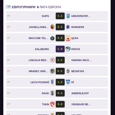
ЕВРОТУРНИРИ
ЛИГА ЕВРОПА
1
1
KUPS
UNIVERSITATEA CRAIOVA
FT
2
1
JAGIELLONIA BIAŁYSTOK
RANGERS
FT
0
3
MACCABI TEL AVIV
ЦСКА
FT
1
0
SALZBURG
PAFOS
1
1
LINCOLN RED IMPS
OMONIA NICOSIA
FT
0
1
HRADEC KRÁLOVÉ
BESIKTAS
FT
1
0
LECH POZNAŃ
KÍ
FT
0
1
PAOK
ANDERLECHT
FT
3
0
THUN
VÍKINGUR REYKJAVÍK
FT