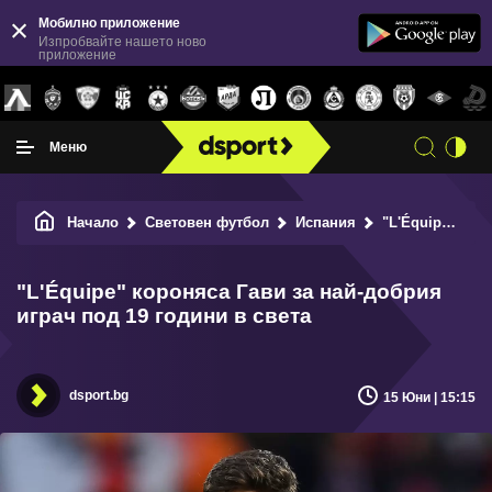
Мобилно приложение
Изпробвайте нашето ново
приложение
Меню
Начало
Световен футбол
Испания
"L'Équipe" короняса Гави за най-добрия играч под 19 години в света
"L'Équipe" короняса Гави за най-добрия
играч под 19 години в света
dsport.bg
15 Юни | 15:15