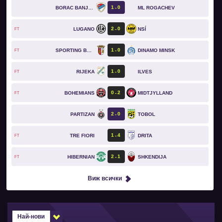
1
0
BORAC BANJA LUKA
ML ROGACHEV
2
0
LUGANO
NSÍ
FT
1
0
SPORTING BRAGA
DINAMO MINSK
FT
1
0
RIJEKA
ILVES
FT
0
2
BOHEMIANS
MIDTJYLLAND
FT
2
0
PARTIZAN
TOBOL
1
4
TRE FIORI
DRITA
FT
2
1
HIBERNIAN
SHKENDIJA
FT
Виж всички
Най-нови