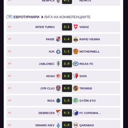
6
1
BENFICA
HEARTS
FT
ЕВРОТУРНИРИ
ЛИГА НА КОНФЕРЕНЦИИТЕ
2
1
INTER TURKU
VADUZ
FT
1
4
PAIDE
RAPID VIENNA
FT
1
1
HJK
MOTHERWELL
FT
2
0
JABLONEC
RIGAS FS
FT
2
2
NOAH
SION
FT
0
5
CFR CLUJ
TROMSØ
FT
1
0
RIGA
GYŐRI ETO
FT
0
3
DEBRECEN
FC COPENHAGEN
FT
1
0
DINAMO KIEV
QARABAG
FT