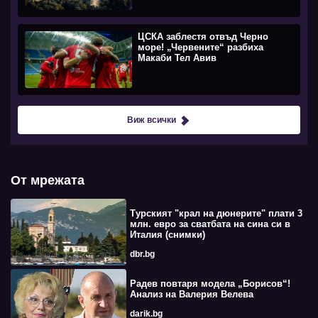
ЦСКА заблестя отвъд Черно
море! „Червените“ разбиха
Макаби Тел Авив
Виж всички
От мрежата
Турският "крал на дюнерите" плати 3
млн. евро за сватбата на сина си в
Италия (снимки)
dbr.bg
Радев повтаря модела „Борисов“!
Анализ на Валерия Велева
darik.bg