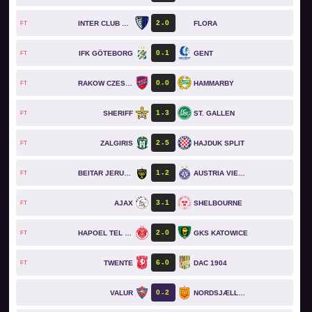
2
0
INTER CLUB D'ESCALDES
FLORA
FT
0
1
IFK GÖTEBORG
GENT
FT
0
0
RAKOW CZESTOCHOWA
HAMMARBY
FT
1
3
SHERIFF
ST. GALLEN
FT
2
5
ZALGIRIS
HAJDUK SPLIT
FT
1
2
BEITAR JERUSALEM
AUSTRIA VIENNA
FT
3
1
AJAX
SHELBOURNE
FT
2
0
HAPOEL TEL AVIV
GKS KATOWICE
FT
6
0
TWENTE
DAC 1904
FT
0
2
VALUR
NORDSJÆLLAND