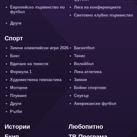
Европейско първенство по
Лига на конференциите
футбол
Световно клубно първенство
Други
Спорт
Зимни олимпийски игри 2026
Баскетбол
Бокс
Тенис
Вдигане на тежести
Волейбол
Формула 1
Лека атлетика
Художествена гимнастика
Зимни
Моторни
Бойни спортове
Плуване
Снукър
Други
Американски футбол
Ръгби
Истории
Любопитно
Екип
ТВ Програма