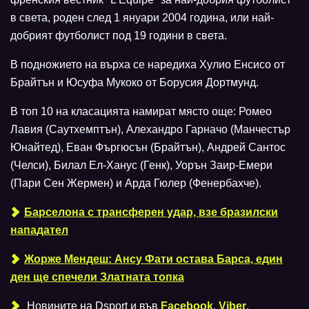
в света, роден след 1 януари 2004 година, или най-
добрият футболист под 19 години в света.
В подножието на върха се наредиха Хулио Енсисо от
Брайтън и Юсуфа Мукоко от Борусия Дортмунд.
В топ 10 на класацията намират място още: Ромео
Лавия (Саутхемптън), Алехандро Гарначо (Манчестър
Юнайтед), Еван Фъргюсън (Брайтън), Андрей Сантос
(Челси), Билал Ел-Ханус (Генк), Уорън Заир-Емери
(Пари Сен Жермен) и Арда Гюлер (Фенербахче).
Барселона с трансферен удар, взе бразилски
нападател
Жорже Мендеш: Ансу Фати остава Барса, един
ден ще спечели Златната топка
Новините на Dsport и във
Facebook
,
Viber
,