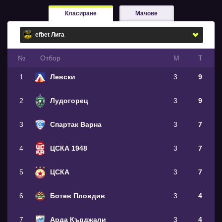
Класиране
Мачове
№
Oтбор
М
Т
1
Левски
3
9
2
Лудогорец
3
9
3
Спартак Варна
3
7
4
ЦСКА 1948
3
7
5
ЦСКА
3
7
6
Ботев Пловдив
3
4
7
Арда Кърджали
3
4