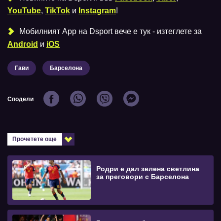
YouTube
,
TikTok
и
Instagram
!
Мобилният Аpp на Dsport вече е тук - изтеглете за
Android
и
iOS
Гави
Барселона
Сподели
Прочетете още
Родри е дал зелена светлина
за преговори с Барселона