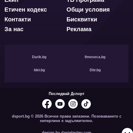
Етичен кодекс
Общи условия
Контакти
Бисквитки
За нас
Реклама
Darik.bg
9meseca.bg
Idei.bg
Dbr.bg
Последвай Дспорт
dsport.bg © 2026 Всички права запазени. Позоваването с
хиперлинк е задължително.
design by danielmitev.com