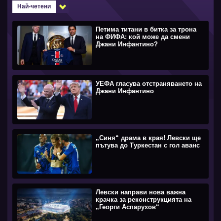
Най-четени
Петима титани в битка за трона
на ФИФА: кой може да смени
Джани Инфантино?
УЕФА гласува отстраняването на
Джани Инфантино
„Синя“ драма в края! Левски ще
пътува до Туркестан с гол аванс
Левски направи нова важна
крачка за реконструкцията на
„Георги Аспарухов“