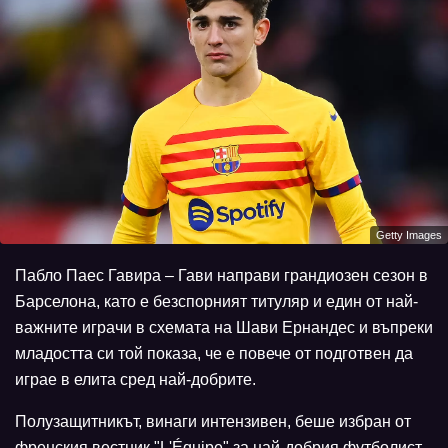
Getty Images
Пабло Паес Гавира – Гави направи грандиозен сезон в
Барселона, като е безспорният титуляр и един от най-
важните играчи в схемата на Шави Ернандес и въпреки
младостта си той показа, че е повече от подготвен да
играе в елита сред най-добрите.
Полузащитникът, винаги интензивен, беше избран от
френския вестник "L'Équipe" за най-добрия футболист