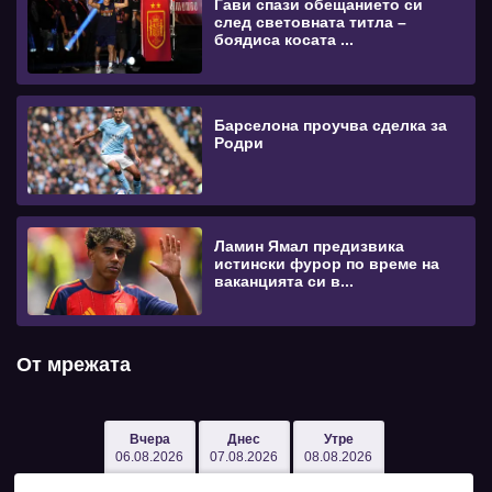
Гави спази обещанието си
след световната титла –
боядиса косата ...
Барселона проучва сделка за
Родри
Ламин Ямал предизвика
истински фурор по време на
ваканцията си в...
От мрежата
Вчера
Днес
Утре
06.08.2026
07.08.2026
08.08.2026