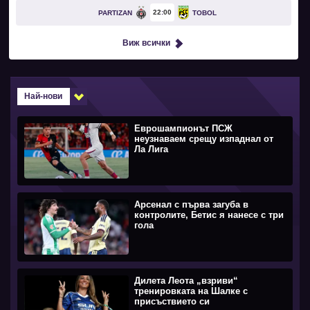
22
00
PARTIZAN
TOBOL
Виж всички
Най-нови
Еврошампионът ПСЖ
неузнаваем срещу изпаднал от
Ла Лига
Арсенал с първа загуба в
контролите, Бетис я нанесе с три
гола
Дилета Леота „взриви“
тренировката на Шалке с
присъствието си