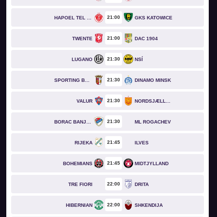
21
00
HAPOEL TEL AVIV
GKS KATOWICE
21
00
TWENTE
DAC 1904
21
30
LUGANO
NSÍ
21
30
SPORTING BRAGA
DINAMO MINSK
21
30
VALUR
NORDSJÆLLAND
21
30
BORAC BANJA LUKA
ML ROGACHEV
21
45
RIJEKA
ILVES
21
45
BOHEMIANS
MIDTJYLLAND
22
00
TRE FIORI
DRITA
22
00
HIBERNIAN
SHKENDIJA