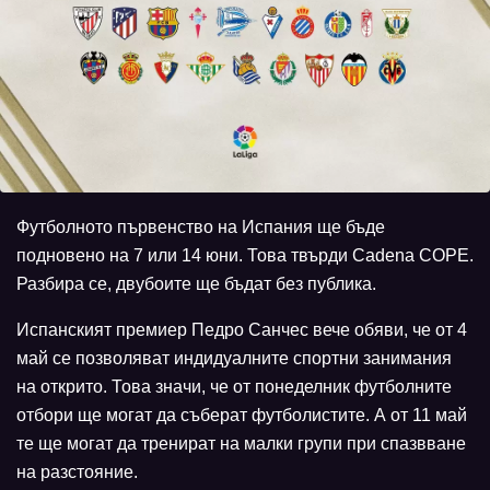
Футболното първенство на Испания ще бъде
подновено на 7 или 14 юни. Това твърди Cadena COPE.
Разбира се, двубоите ще бъдат без публика.
Испанският премиер Педро Санчес вече обяви, че от 4
май се позволяват индидуалните спортни занимания
на открито. Това значи, че от понеделник футболните
отбори ще могат да съберат футболистите. А от 11 май
те ще могат да тренират на малки групи при спазвване
на разстояние.