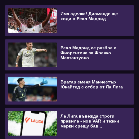
Има сделка! Диоманде ще
ходи в Реал Мадрид
Реал Мадрид се разбра с
Фиорентина за Франко
Мастантуоно
Вратар сменя Манчестър
Юнайтед с отбор от Ла Лига
Ла Лига въвежда строги
правила - нов VAR и тежки
мерки срещу бав...