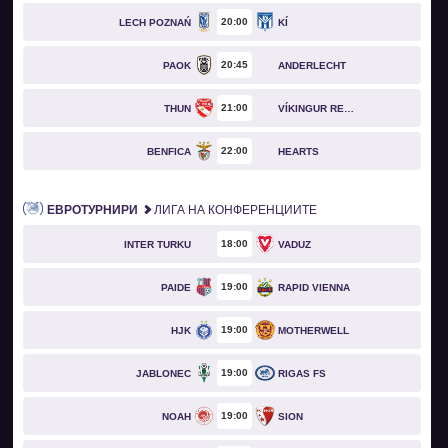
20
00
LECH POZNAŃ
KÍ
20
45
PAOK
ANDERLECHT
21
00
THUN
VÍKINGUR REYKJAVÍK
22
00
BENFICA
HEARTS
ЕВРОТУРНИРИ
ЛИГА НА КОНФЕРЕНЦИИТЕ
18
00
INTER TURKU
VADUZ
19
00
PAIDE
RAPID VIENNA
19
00
HJK
MOTHERWELL
19
00
JABLONEC
RIGAS FS
19
00
NOAH
SION