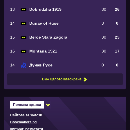
13
Dobrudzha 1919
30
26
14
Dunav ot Ruse
3
0
15
Beroe Stara Zagora
30
23
16
Montana 1921
30
17
14
Дунав Русе
0
0
Виж цялото класиране
Полезни връзки
Сайтове за залози
Bookmakers.bg
Футбол: резултати