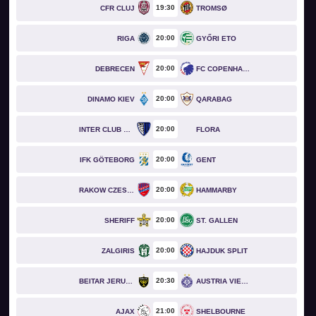
19
30
CFR CLUJ
TROMSØ
20
00
RIGA
GYŐRI ETO
20
00
DEBRECEN
FC COPENHAGEN
20
00
DINAMO KIEV
QARABAG
20
00
INTER CLUB D'ESCALDES
FLORA
20
00
IFK GÖTEBORG
GENT
20
00
RAKOW CZESTOCHOWA
HAMMARBY
20
00
SHERIFF
ST. GALLEN
20
00
ZALGIRIS
HAJDUK SPLIT
20
30
BEITAR JERUSALEM
AUSTRIA VIENNA
21
00
AJAX
SHELBOURNE