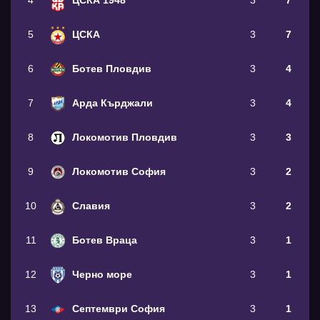
4
ЦСКА 1948
3
7
5
ЦСКА
3
7
6
Ботев Пловдив
3
4
7
Арда Кърджали
3
4
8
Локомотив Пловдив
3
3
9
Локомотив София
3
2
10
Славия
3
2
11
Ботев Враца
3
1
12
Черно море
3
1
13
Септември София
3
1