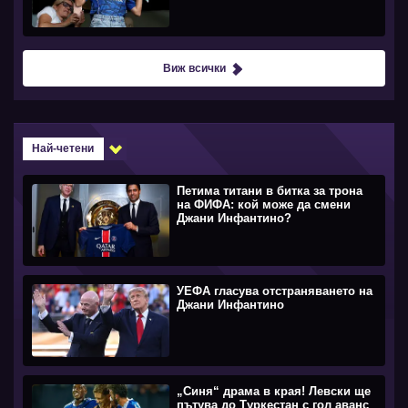
Виж всички
Най-четени
Петима титани в битка за трона
на ФИФА: кой може да смени
Джани Инфантино?
УЕФА гласува отстраняването на
Джани Инфантино
„Синя“ драма в края! Левски ще
пътува до Туркестан с гол аванс