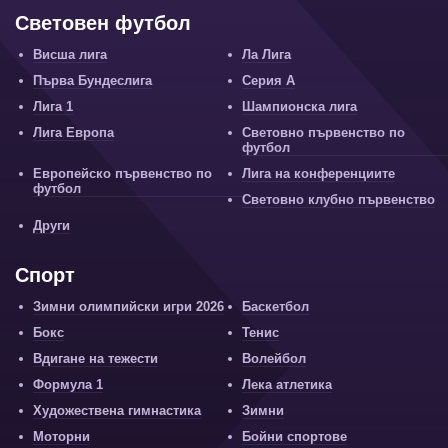
Световен футбол
Висша лига
Ла Лига
Първа Бундеслига
Серия А
Лига 1
Шампионска лига
Лига Европа
Световно първенство по
футбол
Европейско първенство по
Лига на конференциите
футбол
Световно клубно първенство
Други
Спорт
Зимни олимпийски игри 2026
Баскетбол
Бокс
Тенис
Вдигане на тежести
Волейбол
Формула 1
Лека атлетика
Художествена гимнастика
Зимни
Моторни
Бойни спортове