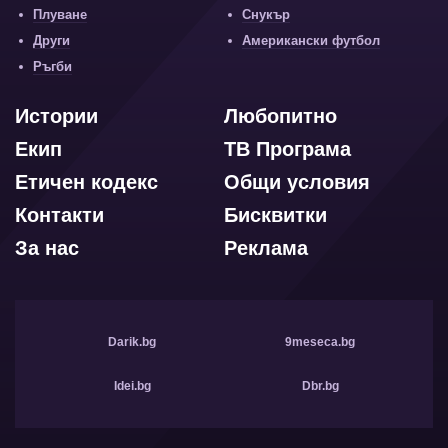
Плуване
Снукър
Други
Американски футбол
Ръгби
Истории
Любопитно
Екип
ТВ Програма
Етичен кодекс
Общи условия
Контакти
Бисквитки
За нас
Реклама
Darik.bg
9meseca.bg
Idei.bg
Dbr.bg