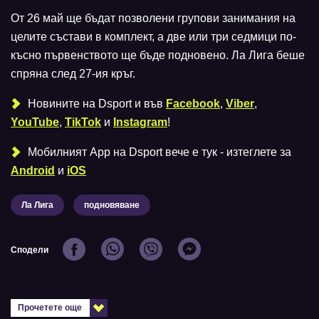
От 26 май ще бъдат позволени групови занимания на
целите състави в комплект, а две или три седмици по-
късно първенството ще бъде подновено. Ла Лига беше
спряна след 27-ия кръг.
Новините на Dsport и във
Facebook
,
Viber
,
YouTube
,
TikTok
и
Instagram
!
Мобилният Аpp на Dsport вече е тук - изтеглете за
Android
и
iOS
Ла Лига
подновяване
Сподели
Прочетете още