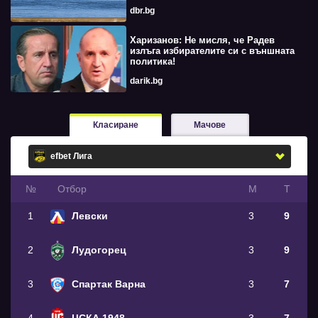
dbr.bg
Харизанов: Не мисля, че Радев
излъга избирателите си с външната
политика!
darik.bg
Класиране
Мачове
№
Oтбор
М
Т
1
Левски
3
9
2
Лудогорец
3
9
3
Спартак Варна
3
7