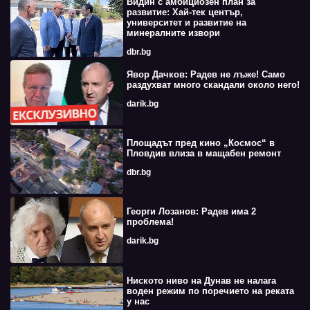
Видин с амбициозен план за
развитие: Хай-тек център,
университет и развитие на
минералните извори
dbr.bg
Явор Дачков: Радев не лъже! Само
раздухват много скандали около него!
darik.bg
Площадът пред кино „Космос“ в
Пловдив влиза в мащабен ремонт
dbr.bg
Георги Лозанов: Радев има 2
проблема!
darik.bg
Ниското ниво на Дунав не налага
воден режим по поречието на реката
у нас