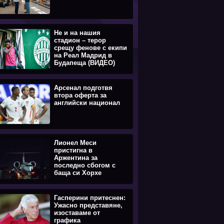
Не и на нашия
стадион – терор
срещу фенове с екипи
на Реал Мадрид в
Будапеща (ВИДЕО)
Арсенал подготвя
втора оферта за
английски национал
Лионел Меси
пристигна в
Аржентина за
последно сбогом с
баща си Хорхе
Гасперини притеснен:
Ужасно представяне,
изоставаме от
графика