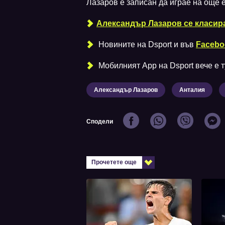
Лазаров е записан да играе на още 
Александър Лазаров се класир
Новините на Dsport и във
Facebo
Мобилният Аpp на Dsport вече е ту
Александър Лазаров
Анталия
Сподели
Прочетете още