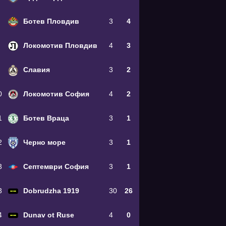
Ботев Пловдив
3
4
Локомотив Пловдив
4
3
Славия
3
2
0
Локомотив София
4
2
1
Ботев Враца
3
1
2
Черно море
3
1
3
Септември София
3
1
3
Dobrudzha 1919
30
26
4
Dunav ot Ruse
4
0