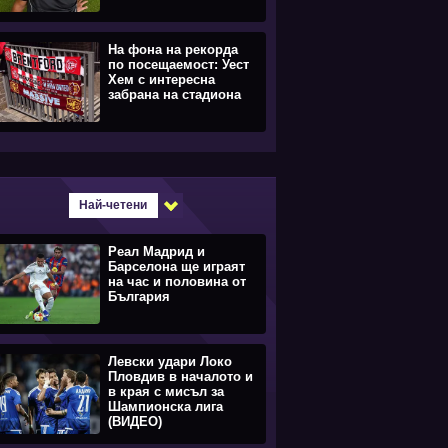
На фона на рекорда
по посещаемост: Уест
Хем с интересна
забрана на стадиона
Най-четени
Реал Мадрид и
Барселона ще играят
на час и половина от
България
Левски удари Локо
Пловдив в началото и
в края с мисъл за
Шампионска лига
(ВИДЕО)