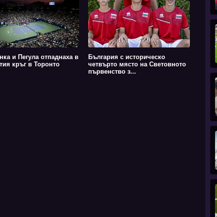
нка и Пегула отпаднаха в
България с историческо
тия кръг в Торонто
четвърто място на Световното
първенство з...