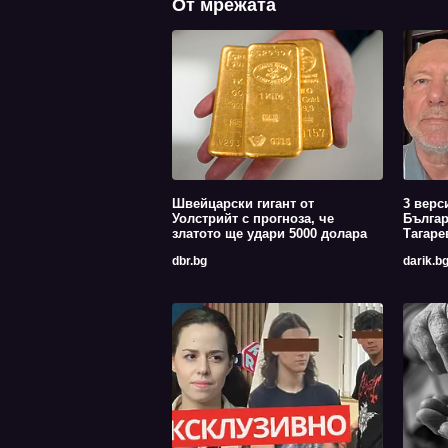
От мрежата
Швейцарски гигант от
3 верс
Уолстрийт с прогноза, че
Българ
златото ще удари 5000 долара
Тагаре
dbr.bg
darik.b