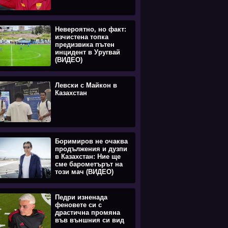
Невероятно, но факт:
изчистена топка
предизвика пътен
инцидент в Уругвай
(ВИДЕО)
Левски с Майкон в
Казахстан
Боримиров не очаква
продължения и дузпи
в Казахстан: Ние ще
сме барометърът на
този мач (ВИДЕО)
Педри изненада
феновете си с
драстична промяна
във външния си вид