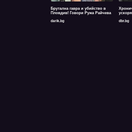
Брутална гавра и убийство в
Хрони
Пловдив! Говори Ружа Райчева
ускоря
darik.bg
dbr.bg