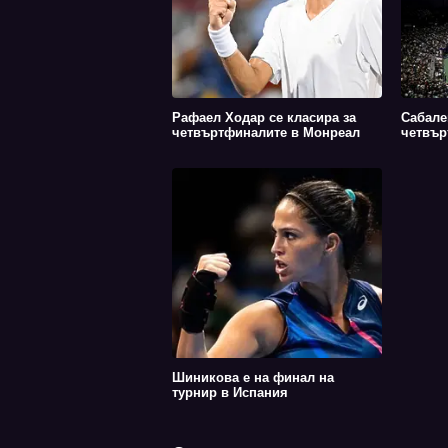
Рафаел Ходар се класира за
Сабале
четвъртфиналите в Монреал
четвър
Шиникова е на финал на
турнир в Испания