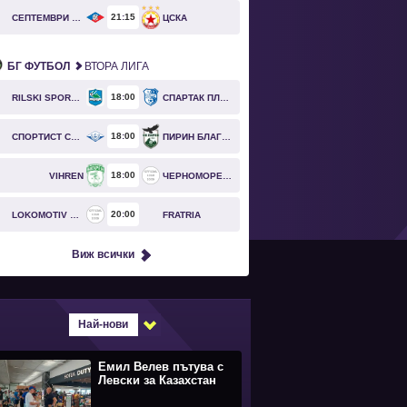
21
15
СЕПТЕМВРИ СОФИЯ
ЦСКА
БГ ФУТБОЛ
ВТОРА ЛИГА
18
00
RILSKI SPORTIST
СПАРТАК ПЛЕВЕН
18
00
СПОРТИСТ СВОГЕ
ПИРИН БЛАГОЕВГРАД
18
00
VIHREN
ЧЕРНОМОРЕЦ БУРГАС
20
00
LOKOMOTIV GO
FRATRIA
Виж всички
Най-нови
Емил Велев пътува с
Левски за Казахстан