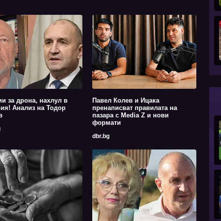
ии за дрона, нахлул в
Павел Колев и Ицака
ия! Анализ на Тодор
пренаписват правилата на
в
пазара с Media Z и нови
формати
g
dbr.bg