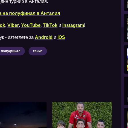
един турнир в Анталия.
а на полуфинал в Анталия
ok
,
Viber
,
YouTube
,
TikTok
и
Instagram
!
к - изтеглете за
Android
и
iOS
полуфинал
тенис