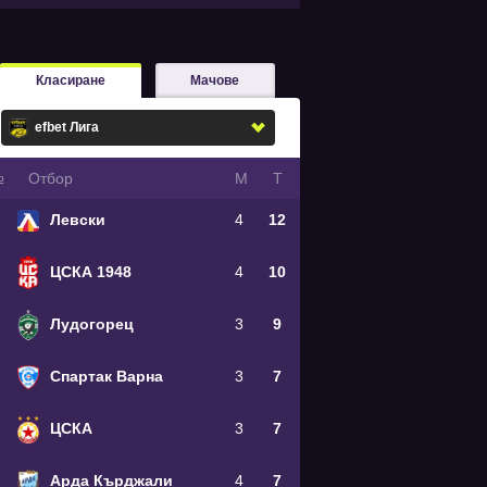
Класиране
Мачове
№
Oтбор
М
Т
Левски
4
12
ЦСКА 1948
4
10
Лудогорец
3
9
Спартак Варна
3
7
ЦСКА
3
7
Арда Кърджали
4
7