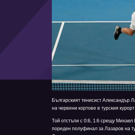
Българският тенисист Александър Л
на червени кортове в турския курор
Той отстъпи с 0:6, 1:6 срещу Михаел
пореден полуфинал за Лазаров на т