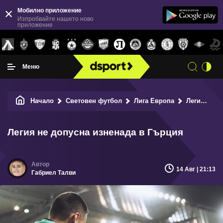
Мобилно приложение
Изпробвайте нашето ново
приложение
Меню
Начало
Световен футбол
Лига Европа
Легия не допусна изненада в Гърция
Легия не допусна изненада в Гърция
14 Авг | 21:13
Габриел Талви