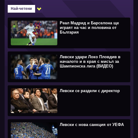
Най-четени
Реал Мадрид и Барселона ще
играят на час и половина от
България
Левски удари Локо Пловдив в
началото и в края с мисъл за
Шампионска лига (ВИДЕО)
Левски се раздели с директор
Левски с нова санкция от УЕФА