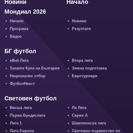
Новини
Начало
Мондиал 2026
Начало
Новини
Програма
Резултати
Видео
БГ футбол
efbet Лига
Втора лига
Sesame Купа на България
Зимна подготовка
Национален отбор
Евротурнири
ФутболНекст
Световен футбол
Висша лига
Ла Лига
Първа Бундеслига
Серия А
Лига 1
Шампионска лига
Лига Европа
Световно първенство по