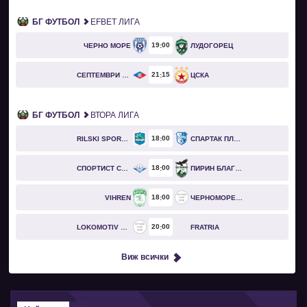
БГ ФУТБОЛ
EFBET ЛИГА
19
00
ЧЕРНО МОРЕ
ЛУДОГОРЕЦ
21
15
СЕПТЕМВРИ СОФИЯ
ЦСКА
БГ ФУТБОЛ
ВТОРА ЛИГА
18
00
RILSKI SPORTIST
СПАРТАК ПЛЕВЕН
18
00
СПОРТИСТ СВОГЕ
ПИРИН БЛАГОЕВГРАД
18
00
VIHREN
ЧЕРНОМОРЕЦ БУРГАС
20
00
LOKOMOTIV GO
FRATRIA
Виж всички