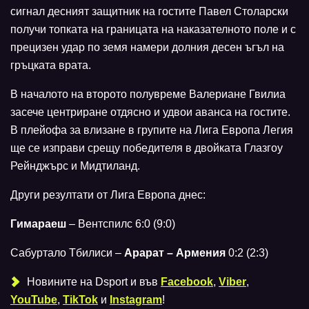
сигнал десният защитник на гостите Павел Столарски
получи топката на границата на наказателното поле и с
прецизен удар по земя намери долния десен ъгъл на
гръцката врата.
В началото на второто полувреме Валериане Гвилиа
засече центриране отдясно и удвои аванса на гостите.
В плейофа за влизане в групите на Лига Европа Легия
ще се изправи срещу победителя в двойката Глазгоу
Рейнджърс и Мидтиланд.
Други резултати от Лига Европа днес:
Гимараеш
– Вентспилс 6:0 (9:0)
Сабуртало Тбилиси –
Арарат – Армения
0:2 (2:3)
Новините на Dsport и във
Facebook
,
Viber
,
YouTube
,
TikTok
и
Instagram
!