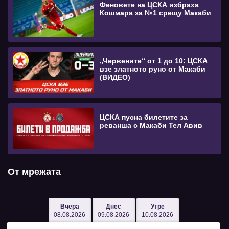
Феновете на ЦСКА избраха
Кошмара за №1 срещу Макаби
„Червените“ от 1 до 10: ЦСКА
взе златното руно от Макаби
(ВИДЕО)
ЦСКА пусна билетите за
реванша с Макаби Тел Авив
От мрежата
Вчера
Днес
Утре
08.08.2026
09.08.2026
10.08.2026