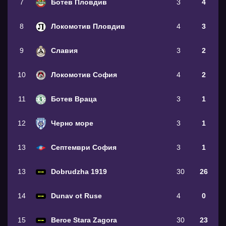
7
Ботев Пловдив
3
4
8
Локомотив Пловдив
4
3
9
Славия
3
2
10
Локомотив София
4
2
11
Ботев Враца
3
1
12
Черно море
3
1
13
Септември София
3
1
13
Dobrudzha 1919
30
26
14
Dunav ot Ruse
4
0
15
Beroe Stara Zagora
30
23