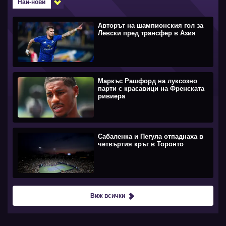
Най-нови
Авторът на шампионския гол за
Левски пред трансфер в Азия
Маркъс Рашфорд на луксозно
парти с красавици на Френската
ривиера
Сабаленка и Пегула отпаднаха в
четвъртия кръг в Торонто
Виж всички