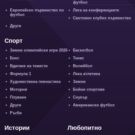
футбол
Европейско първенство по
Лига на конференциите
футбол
Световно клубно първенство
Други
Спорт
Зимни олимпийски игри 2026
Баскетбол
Бокс
Тенис
Вдигане на тежести
Волейбол
Формула 1
Лека атлетика
Художествена гимнастика
Зимни
Моторни
Бойни спортове
Плуване
Снукър
Други
Американски футбол
Ръгби
Истории
Любопитно