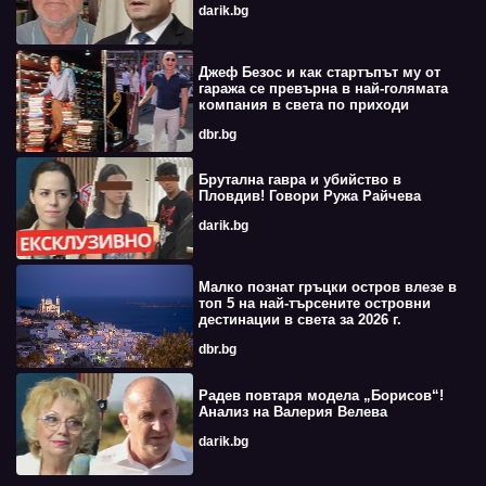
darik.bg
Джеф Безос и как стартъпът му от
гаража се превърна в най-голямата
компания в света по приходи
dbr.bg
Брутална гавра и убийство в
Пловдив! Говори Ружа Райчева
darik.bg
Малко познат гръцки остров влезе в
топ 5 на най-търсените островни
дестинации в света за 2026 г.
dbr.bg
Радев повтаря модела „Борисов“!
Анализ на Валерия Велева
darik.bg