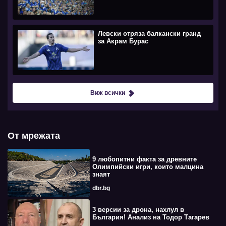
Левски отряза балкански гранд
за Акрам Бурас
Виж всички
От мрежата
9 любопитни факта за древните
Олимпийски игри, които малцина
знаят
dbr.bg
3 версии за дрона, нахлул в
България! Анализ на Тодор Тагарев