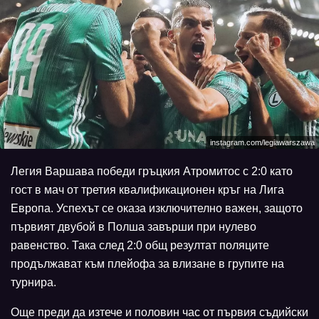
instagram.com/legiawarszawa
Легия Варшава победи гръцкия Атромитос с 2:0 като
гост в мач от третия квалификационен кръг на Лига
Европа. Успехът се оказа изключително важен, защото
първият двубой в Полша завърши при нулево
равенство. Така след 2:0 общ резултат поляците
продължават към плейофа за влизане в групите на
турнира.
Още преди да изтече и половин час от първия съдийски