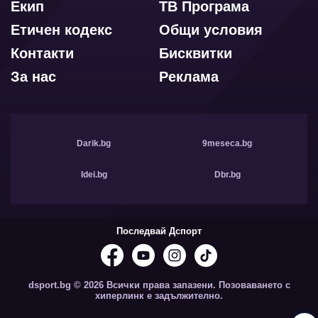
Екип
ТВ Програма
Етичен кодекс
Общи условия
Контакти
Бисквитки
За нас
Реклама
Darik.bg
9meseca.bg
Idei.bg
Dbr.bg
Последвай Дспорт
dsport.bg © 2026 Всички права запазени. Позоваването с
хиперлинк е задължително.