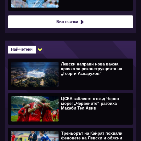
Виж всички
Най-четени
Левски направи нова важна
крачка за реконструкцията на
„Георги Аспарухов“
ЦСКА заблестя отвъд Черно
море! „Червените“ разбиха
Макаби Тел Авив
Треньорът на Кайрат похвали
феновете на Левски и обясни