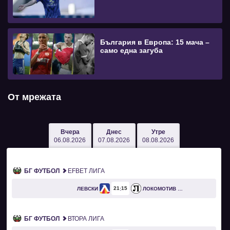
България в Европа: 15 мача –
само една загуба
От мрежата
Вчера
Днес
Утре
06.08.2026
07.08.2026
08.08.2026
БГ ФУТБОЛ
EFBET ЛИГА
21
15
ЛЕВСКИ
ЛОКОМОТИВ ПЛОВДИВ
БГ ФУТБОЛ
ВТОРА ЛИГА