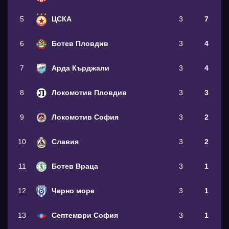
5
ЦСКА
3
7
6
Ботев Пловдив
3
4
7
Арда Кърджали
3
4
8
Локомотив Пловдив
3
3
9
Локомотив София
3
2
10
Славия
3
2
11
Ботев Враца
3
1
12
Черно море
3
1
13
Септември София
3
1