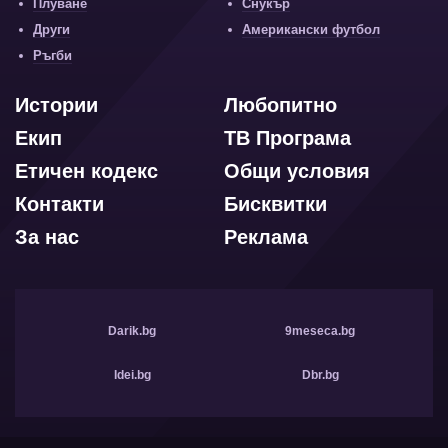
Плуване
Снукър
Други
Американски футбол
Ръгби
Истории
Любопитно
Екип
ТВ Програма
Етичен кодекс
Общи условия
Контакти
Бисквитки
За нас
Реклама
Darik.bg
9meseca.bg
Idei.bg
Dbr.bg