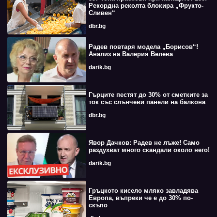
Рекордна реколта блокира „Фрукто-
Сливен“
dbr.bg
Радев повтаря модела „Борисов“!
Анализ на Валерия Велева
darik.bg
Гърците пестят до 30% от сметките за
ток със слънчеви панели на балкона
dbr.bg
Явор Дачков: Радев не лъже! Само
раздухват много скандали около него!
darik.bg
Гръцкото кисело мляко завладява
Европа, въпреки че е до 30% по-
скъпо