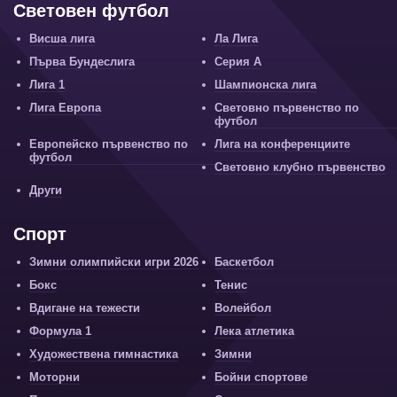
Световен футбол
Висша лига
Ла Лига
Първа Бундеслига
Серия А
Лига 1
Шампионска лига
Лига Европа
Световно първенство по
футбол
Европейско първенство по
Лига на конференциите
футбол
Световно клубно първенство
Други
Спорт
Зимни олимпийски игри 2026
Баскетбол
Бокс
Тенис
Вдигане на тежести
Волейбол
Формула 1
Лека атлетика
Художествена гимнастика
Зимни
Моторни
Бойни спортове