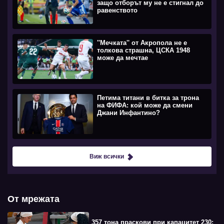
защо отборът му не е стигнал до
равенството
''Мечката'' от Акропола не е
толкова страшна, ЦСКА 1948
може да мечтае
Петима титани в битка за трона
на ФИФА: кой може да смени
Джани Инфантино?
Виж всички
От мрежата
357 тона праскови при капацитет 230: