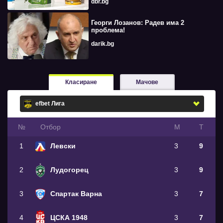
dbr.bg
Георги Лозанов: Радев има 2
проблема!
darik.bg
Класиране
Мачове
№
Oтбор
М
Т
1
Левски
3
9
2
Лудогорец
3
9
3
Спартак Варна
3
7
4
ЦСКА 1948
3
7