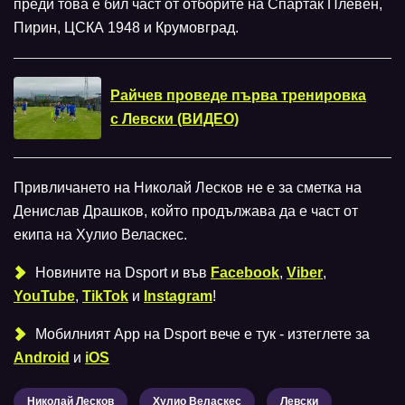
преди това е бил част от отборите на Спартак Плевен,
Пирин, ЦСКА 1948 и Крумовград.
Райчев проведе първа тренировка
с Левски (ВИДЕО)
Привличането на Николай Лесков не е за сметка на
Денислав Драшков, който продължава да е част от
екипа на Хулио Веласкес.
Новините на Dsport и във
Facebook
,
Viber
,
YouTube
,
TikTok
и
Instagram
!
Мобилният Аpp на Dsport вече е тук - изтеглете за
Android
и
iOS
Николай Лесков
Хулио Веласкес
Левски