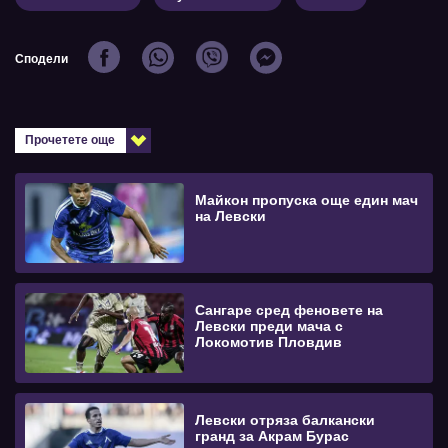
Сподели
Прочетете още
Майкон пропуска още един мач
на Левски
Сангаре сред феновете на
Левски преди мача с
Локомотив Пловдив
Левски отряза балкански
гранд за Акрам Бурас