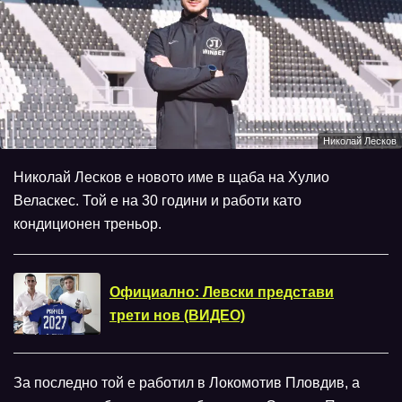
Николай Лесков
Николай Лесков е новото име в щаба на Хулио
Веласкес. Той е на 30 години и работи като
кондиционен треньор.
Официално: Левски представи
трети нов (ВИДЕО)
За последно той е работил в Локомотив Пловдив, а