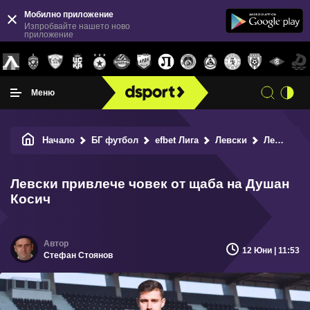
Мобилно приложение
Изпробвайте нашето ново
приложение
Меню
Начало
БГ футбол
efbet Лига
Левски
Левски привлече човек от щаба на Душан Косич
Левски привлече човек от щаба на Душан
Косич
12 Юни | 11:53
Стефан Стоянов