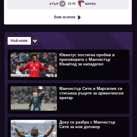
18
45
ЕТЪР
МАРЕК
Виж всички
Най-нови
Ювентус постигна пробив в
преговорите с Манчестър
Юнайтед за нападател
Манчестър Сити и Марсилия си
стиснаха ръцете за аржентински
вратар
Доку се разбра с Манчестър
Сити за нов договор