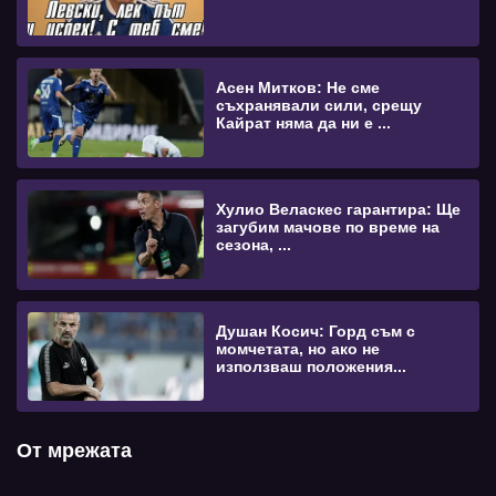
Асен Митков: Не сме
съхранявали сили, срещу
Кайрат няма да ни е ...
Хулио Веласкес гарантира: Ще
загубим мачове по време на
сезона, ...
Душан Косич: Горд съм с
момчетата, но ако не
използваш положения...
От мрежата