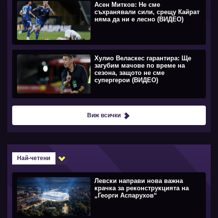
Асен Митков: Не сме
съхранявали сили, срещу Кайрат
няма да ни е лесно (ВИДЕО)
Хулио Веласкес гарантира: Ще
загубим мачове по време на
сезона, защото не сме
супергерои (ВИДЕО)
Виж всички
Най-четени
Левски направи нова важна
крачка за реконструкцията на
„Георги Аспарухов“