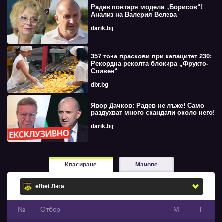
Радев повтаря модела „Борисов“!
Анализ на Валерия Велева
darik.bg
357 тона праскови при капацитет 230:
Рекордна реколта блокира „Фрукто-
Сливен“
dbr.bg
Явор Дачков: Радев не лъже! Само
раздухват много скандали около него!
darik.bg
Класиране
Мачове
№
Oтбор
М
Т