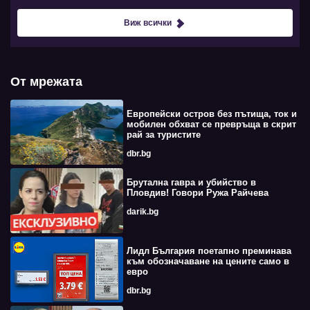
Виж всички
От мрежата
Европейски остров без пътища, ток и
мобилен обхват се превръща в скрит
рай за туристите
dbr.bg
Брутална гавра и убийство в
Пловдив! Говори Ружа Райчева
darik.bg
Лидл България поетапно преминава
към обозначаване на цените само в
евро
dbr.bg