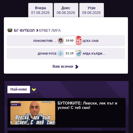
Вчера
Днес
Утре
07.08.2026
08.08.2026
09.08.2026
БГ ФУТБОЛ
EFBET ЛИГА
19
00
ЛОКОМОТИВ СОФИЯ
ЦСКА 1948
21
15
ДУНАВ РУСЕ
АРДА КЪРДЖАЛИ
Виж всички
Най-нови
БУТОНКИТЕ: Левски, лек път и
успех! С теб сме!