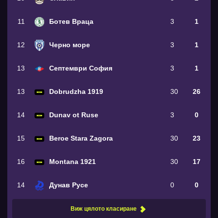
11
Ботев Враца
3
1
12
Черно море
3
1
13
Септември София
3
1
13
Dobrudzha 1919
30
26
14
Dunav ot Ruse
3
0
15
Beroe Stara Zagora
30
23
16
Montana 1921
30
17
14
Дунав Русе
0
0
Виж цялото класиране