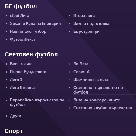
БГ футбол
efbet Лига
Втора лига
Sesame Купа на България
Зимна подготовка
Национален отбор
Евротурнири
ФутболНекст
Световен футбол
Висша лига
Ла Лига
Първа Бундеслига
Серия А
Лига 1
Шампионска лига
Лига Европа
Световно първенство по
футбол
Европейско първенство по
Лига на конференциите
футбол
Световно клубно първенство
Други
Спорт