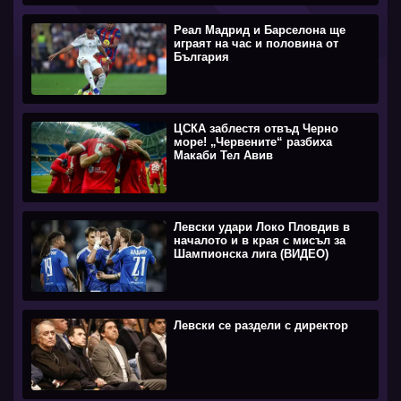
Реал Мадрид и Барселона ще
играят на час и половина от
България
ЦСКА заблестя отвъд Черно
море! „Червените“ разбиха
Макаби Тел Авив
Левски удари Локо Пловдив в
началото и в края с мисъл за
Шампионска лига (ВИДЕО)
Левски се раздели с директор