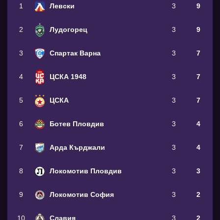
1
Левски
3
9
2
Лудогорец
3
9
3
Спартак Варна
3
7
4
ЦСКА 1948
3
7
5
ЦСКА
3
7
6
Ботев Пловдив
3
4
7
Арда Кърджали
3
4
8
Локомотив Пловдив
3
3
9
Локомотив София
3
2
10
Славия
3
2