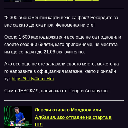
"8 300 абонаментни карти вече са факт! Рекордите за
вас са като детска игра. Феноменални сте!
Около 1 600 картодържатели все още не са подновили
своите сезонни билети, като припомняме, че местата
им ще се пазят до 21.06 включително.
Ако все още не сте запазили своето място, можете да
го направите в официалния магазин, както и онлайн
тук:
https://bit.ly/4umjIHm
Само ЛЕВСКИ!", написаха от "Георги Аспарухов".
Левски отива в Молдова или
Албания, ако отпадне на старта в
ШЛ