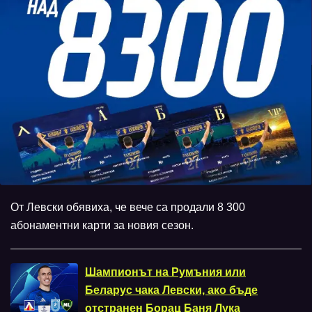
От Левски обявиха, че вече са продали 8 300
абонаментни карти за новия сезон.
Шампионът на Румъния или
Беларус чака Левски, ако бъде
отстранен Борац Баня Лука