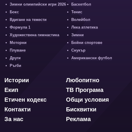
Зимни олимпийски игри 2026
Баскетбол
Бокс
Тенис
Вдигане на тежести
Волейбол
Формула 1
Лека атлетика
Художествена гимнастика
Зимни
Моторни
Бойни спортове
Плуване
Снукър
Други
Американски футбол
Ръгби
Истории
Любопитно
Екип
ТВ Програма
Етичен кодекс
Общи условия
Контакти
Бисквитки
За нас
Реклама