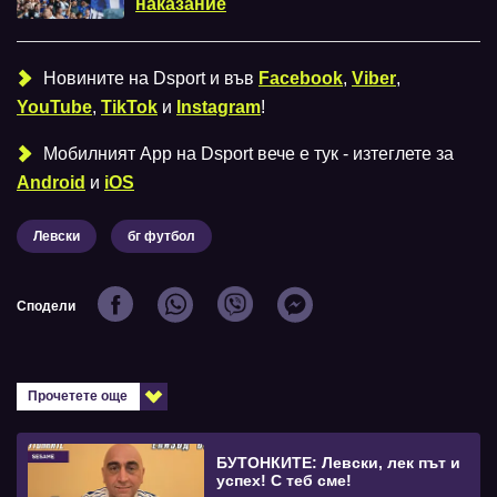
наказание
Новините на Dsport и във
Facebook
,
Viber
,
YouTube
,
TikTok
и
Instagram
!
Мобилният Аpp на Dsport вече е тук - изтеглете за
Android
и
iOS
Левски
бг футбол
Сподели
Прочетете още
БУТОНКИТЕ: Левски, лек път и
успех! С теб сме!