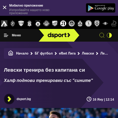
Мобилно приложение
Изпробвайте нашето ново
приложение
Меню
Начало
БГ футбол
efbet Лига
Левски
Левски тренира без капитана си
Левски тренира без капитана си
Халф поднови тренировки със "сините"
dsport.bg
16 Яну | 12:14