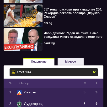
357 тона праскови при капацитет 230:
Рекордна реколта блокира „Фрукто-
Сливен“
dbr.bg
Явор Дачков: Радев не лъже! Само
раздухват много скандали около него!
darik.bg
Класиране
Мачове
№
Oтбор
М
Т
1
Левски
3
9
2
Лудогорец
3
9