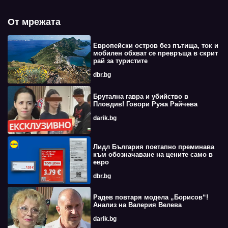
От мрежата
Европейски остров без пътища, ток и
мобилен обхват се превръща в скрит
рай за туристите
dbr.bg
Брутална гавра и убийство в
Пловдив! Говори Ружа Райчева
darik.bg
Лидл България поетапно преминава
към обозначаване на цените само в
евро
dbr.bg
Радев повтаря модела „Борисов“!
Анализ на Валерия Велева
darik.bg