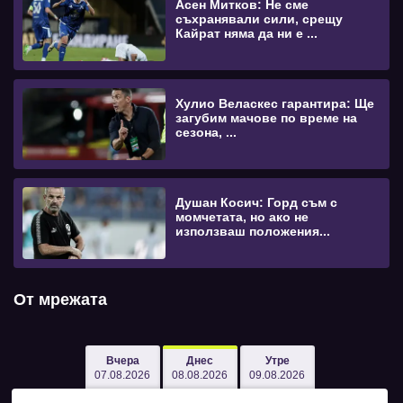
Асен Митков: Не сме
съхранявали сили, срещу
Кайрат няма да ни е ...
Хулио Веласкес гарантира: Ще
загубим мачове по време на
сезона, ...
Душан Косич: Горд съм с
момчетата, но ако не
използваш положения...
От мрежата
Вчера
Днес
Утре
07.08.2026
08.08.2026
09.08.2026