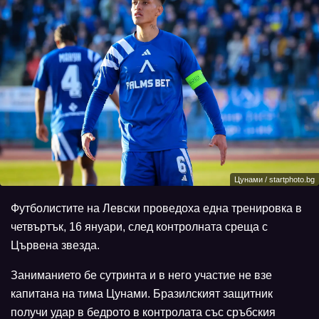
Цунами / startphoto.bg
Футболистите на Левски проведоха една тренировка в
четвъртък, 16 януари, след контролната среща с
Цървена звезда.
Заниманието бе сутринта и в него участие не взе
капитана на тима Цунами. Бразилският защитник
получи удар в бедрото в контролата със сръбския