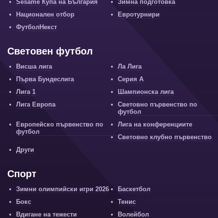
Sesame Купа на България
Зимна подготовка
Национален отбор
Евротурнири
ФутболНекст
Световен футбол
Висша лига
Ла Лига
Първа Бундеслига
Серия А
Лига 1
Шампионска лига
Лига Европа
Световно първенство по
футбол
Европейско първенство по
Лига на конференциите
футбол
Световно клубно първенство
Други
Спорт
Зимни олимпийски игри 2026
Баскетбол
Бокс
Тенис
Вдигане на тежести
Волейбол