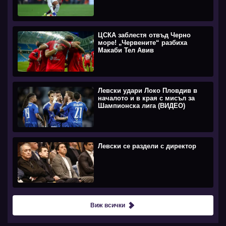
ЦСКА заблестя отвъд Черно
море! „Червените“ разбиха
Макаби Тел Авив
Левски удари Локо Пловдив в
началото и в края с мисъл за
Шампионска лига (ВИДЕО)
Левски се раздели с директор
Виж всички