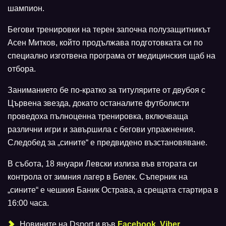
шампион.
Бегови тренировки на терен започна полузащитникът
Асен Митков, който продължава подготовката си по
специално изготвена програма от медицинския щаб на
отбора.
Заниманието бе по-кратко за титулярите от двубоя с
Цървена звезда, докато останалите футболисти
проведоха пълноценна тренировка, включваща
различни игри и завършила с бегови упражнения.
Следобед за „сините“ е предвидено възстановяване.
В събота, 18 януари Левски излиза във втората си
контрола от зимния лагер в Белек. Съперник на
„сините“ е чешкия Баник Острава, а срещата стартира в
16:00 часа.
Новините на Dsport и във
Facebook
,
Viber
,