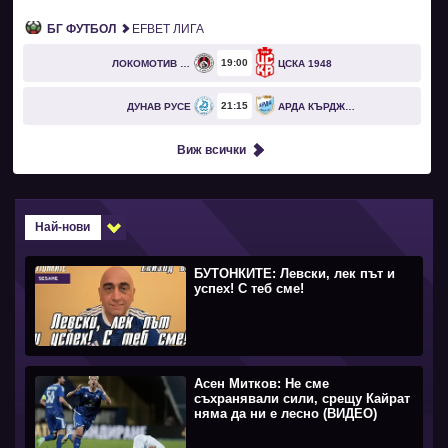
БГ ФУТБОЛ
EFBET ЛИГА
19
00
ЛОКОМОТИВ СОФИЯ
ЦСКА 1948
21
15
ДУНАВ РУСЕ
АРДА КЪРДЖАЛИ
Виж всички
Най-нови
БУТОНКИТЕ: Левски, лек път и
успех! С теб сме!
Асен Митков: Не сме
съхранявали сили, срещу Кайрат
няма да ни е лесно (ВИДЕО)