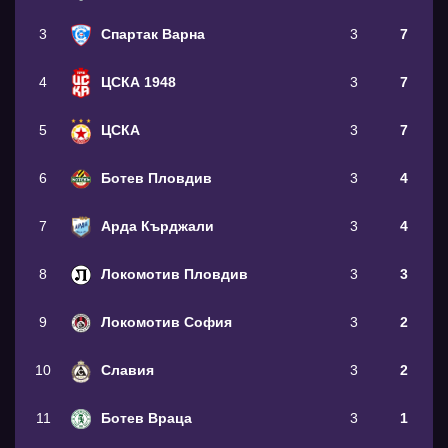
3
Спартак Варна
3
7
4
ЦСКА 1948
3
7
5
ЦСКА
3
7
6
Ботев Пловдив
3
4
7
Арда Кърджали
3
4
8
Локомотив Пловдив
3
3
9
Локомотив София
3
2
10
Славия
3
2
11
Ботев Враца
3
1