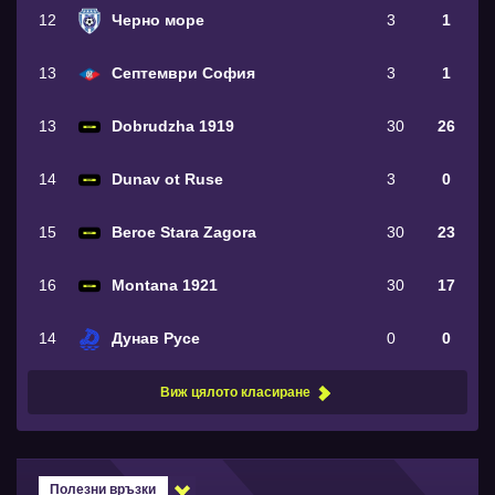
12
Черно море
3
1
13
Септември София
3
1
13
Dobrudzha 1919
30
26
14
Dunav ot Ruse
3
0
15
Beroe Stara Zagora
30
23
16
Montana 1921
30
17
14
Дунав Русе
0
0
Виж цялото класиране
Полезни връзки