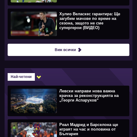
Хулио Веласкес гарантира: Ще
загубим мачове по време на
сезона, защото не сме
супергерои (ВИДЕО)
Виж всички
Най-четени
Левски направи нова важна
крачка за реконструкцията на
„Георги Аспарухов“
Реал Мадрид и Барселона ще
играят на час и половина от
България