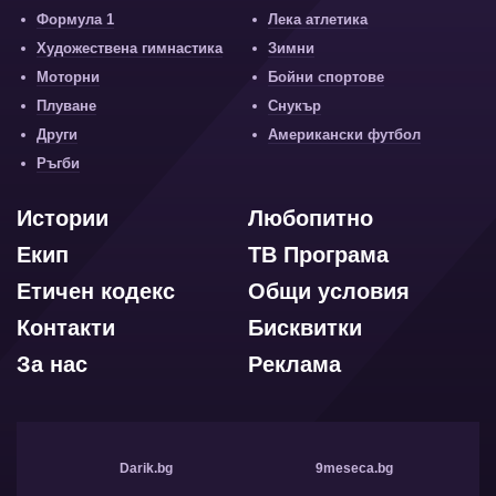
Формула 1
Лека атлетика
Художествена гимнастика
Зимни
Моторни
Бойни спортове
Плуване
Снукър
Други
Американски футбол
Ръгби
Истории
Любопитно
Екип
ТВ Програма
Етичен кодекс
Общи условия
Контакти
Бисквитки
За нас
Реклама
Darik.bg
9meseca.bg