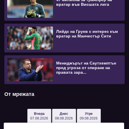
вратар във Висшата лига
Лийдс на Груев с интерес към
вратар на Манчестър Сити
Мениджърът на Саутхемптън
пред угроза от спиране на
правата зара...
От мрежата
Вчера
Днес
Утре
07.08.2026
08.08.2026
09.08.2026