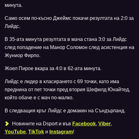
минута.
Само осем по-късно Джеймс покачи резултата на 2:0 за
Лийдс.
В 35-ата минута резултата в мача стана 3:0 за Лийдс
след попадение на Манор Соломон след асистенция на
Жуниор Фирпо.
Жоел Пирое вкара за 4:0 в 62-ата минута.
Лийдс е лидер в класирането с 69 точки, като има
преднина от пет точки пред втория Шефилд Юнайтед,
който обаче е с мач по-малко.
В следващия кръг Лийдс е домакин на Съндърланд.
Новините на Dsport и във
Facebook
,
Viber
,
YouTube
,
TikTok
и
Instagram
!