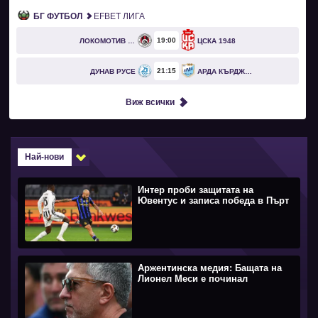
БГ ФУТБОЛ
EFBET ЛИГА
19
00
ЛОКОМОТИВ СОФИЯ
ЦСКА 1948
21
15
ДУНАВ РУСЕ
АРДА КЪРДЖАЛИ
Виж всички
Най-нови
Интер проби защитата на
Ювентус и записа победа в Пърт
Аржентинска медия: Бащата на
Лионел Меси е починал