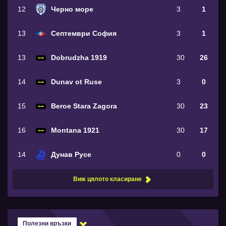
12
Черно море
3
1
13
Септември София
3
1
13
Dobrudzha 1919
30
26
14
Dunav ot Ruse
3
0
15
Beroe Stara Zagora
30
23
16
Montana 1921
30
17
14
Дунав Русе
0
0
Виж цялото класиране
Полезни връзки