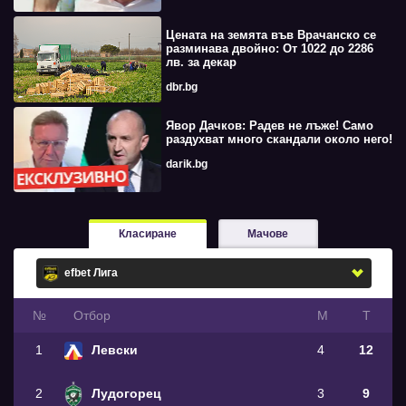
Цената на земята във Врачанско се
разминава двойно: От 1022 до 2286
лв. за декар
dbr.bg
Явор Дачков: Радев не лъже! Само
раздухват много скандали около него!
darik.bg
Класиране
Мачове
№
Oтбор
М
Т
1
Левски
4
12
2
Лудогорец
3
9