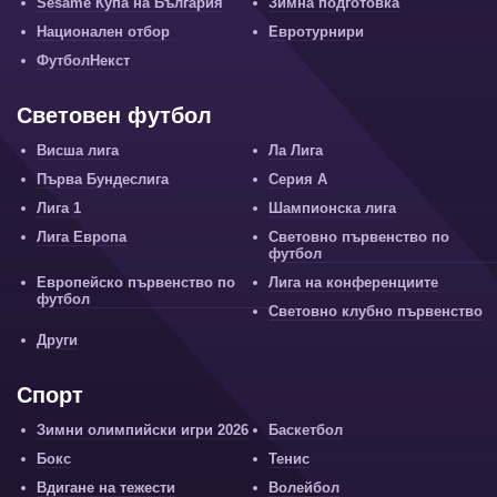
Sesame Купа на България
Зимна подготовка
Национален отбор
Евротурнири
ФутболНекст
Световен футбол
Висша лига
Ла Лига
Първа Бундеслига
Серия А
Лига 1
Шампионска лига
Лига Европа
Световно първенство по
футбол
Европейско първенство по
Лига на конференциите
футбол
Световно клубно първенство
Други
Спорт
Зимни олимпийски игри 2026
Баскетбол
Бокс
Тенис
Вдигане на тежести
Волейбол