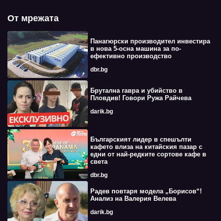
От мрежата
Панагюрски производител инвестира
в нова 5-осна машина за по-
ефективно производство
dbr.bg
Брутална гавра и убийство в
Пловдив! Говори Ружа Райчева
darik.bg
Българският лидер в спешълти
кафето влиза на китайския пазар с
едни от най-редките сортове кафе в
света
dbr.bg
Радев повтаря модела „Борисов“!
Анализ на Валерия Велева
darik.bg