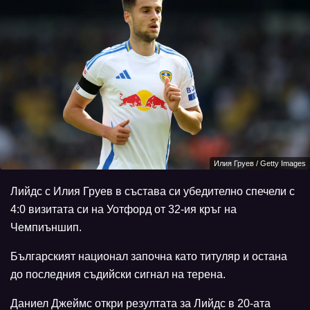
Илия Груев / Getty Images
Лийдс с Илия Груев в състава си убедително спечели с
4:0 визитата си на Уотфорд от 32-ия кръг на
Чемпиъншип.
Българският национал започна като титуляр и остана
до последния съдийски сигнал на терена.
Даниел Джеймс откри резултата за Лийдс в 20-ата