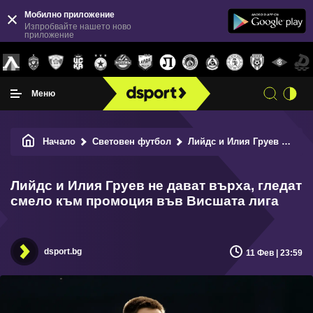
Мобилно приложение
Изпробвайте нашето ново
приложение
Меню
Начало
Световен футбол
Лийдс и Илия Груев не дават върха, гледат смело към промоция във Висшата лига
Лийдс и Илия Груев не дават върха, гледат
смело към промоция във Висшата лига
dsport.bg
11 Фев | 23:59