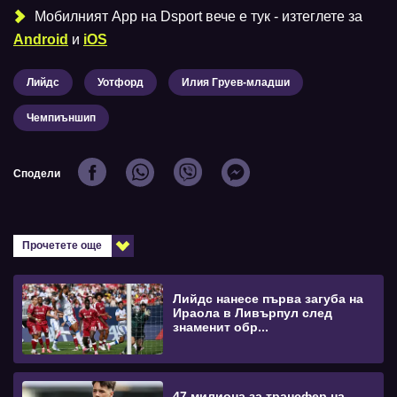
Мобилният Аpp на Dsport вече е тук - изтеглете за
Android
и
iOS
Лийдс
Уотфорд
Илия Груев-младши
Чемпиъншип
Сподели
Прочетете още
Лийдс нанесе първа загуба на
Ираола в Ливърпул след
знаменит обр...
47 милиона за трансфер на