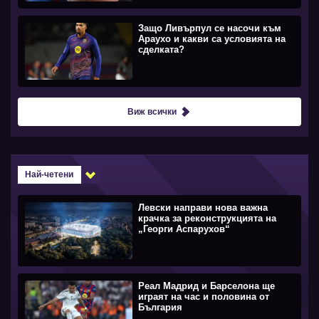
Защо Ливърпул се насочи към
Араухо и какви са условията на
сделката?
Виж всички
Най-четени
Левски направи нова важна
крачка за реконструкцията на
„Георги Аспарухов“
Реал Мадрид и Барселона ще
играят на час и половина от
България