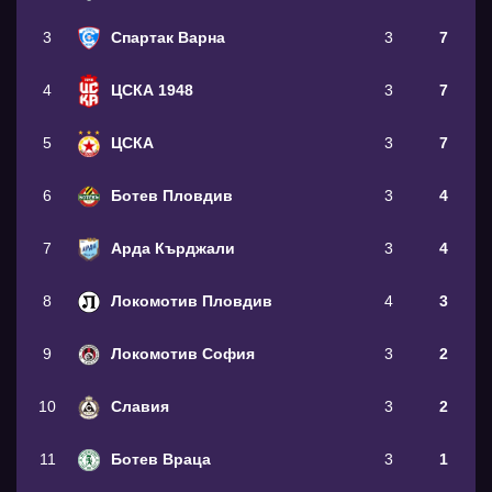
3
Спартак Варна
3
7
4
ЦСКА 1948
3
7
5
ЦСКА
3
7
6
Ботев Пловдив
3
4
7
Арда Кърджали
3
4
8
Локомотив Пловдив
4
3
9
Локомотив София
3
2
10
Славия
3
2
11
Ботев Враца
3
1