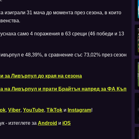
 изиграли 31 мача до момента през сезона, в които
авенства.
уснаха само 4 поражения в 63 срещи (46 победи и 13
Ливърпул е 48,39%, в сравнение със 73,02% през сезон
и за Ливърпул до края на сезона
та на Ливърпул и прати Брайтън напред за ФА Къп
ok
,
Viber
,
YouTube
,
TikTok
и
Instagram
!
к - изтеглете за
Android
и
iOS