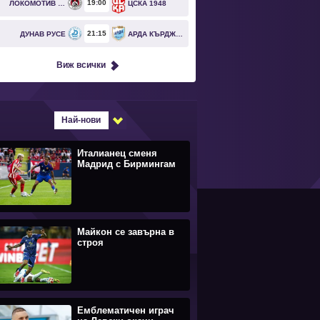
19
00
ЛОКОМОТИВ СОФИЯ
ЦСКА 1948
21
15
ДУНАВ РУСЕ
АРДА КЪРДЖАЛИ
Виж всички
Най-нови
Италианец сменя
Мадрид с Бирмингам
Майкон се завърна в
строя
Емблематичен играч