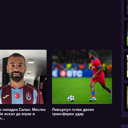
р нападна Салах: Мислех
Ливърпул готви двоен
би искал да играе в
трансферен удар
...