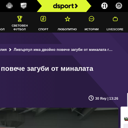
СВЕТОВЕН
БОЛ
ФУТБОЛ
СПОРТ
ЛЮБОПИТНО
ИСТОРИИ
LIVESCORE
глия
Ливърпул има двойно повече загуби от миналата година
повече загуби от миналата
30 Яну | 13:26