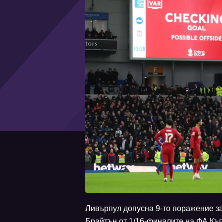
Ливърпул допусна 9-то поражение за 
Брайтън от 1/16-финалите на ФА Къп