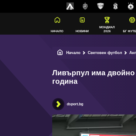
МОНДИАЛ
НАЧАЛО
НОВИНИ
2026
БГ ФУТ
Начало
Световен футбол
Ан
Ливърпул има двойно 
година
dsport.bg