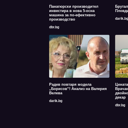
Панагюрски производител
Брутал
инвестира в нова 5-осна
Пловди
машина за по-ефективно
darik.b
производство
dbr.bg
Радев повтаря модела
Цената
„Борисов“! Анализ на Валерия
Врачан
Велева
двойно
декар
darik.bg
dbr.bg