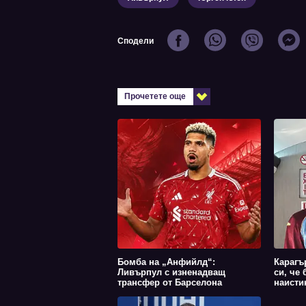
Сподели
Прочетете още
Бомба на „Анфийлд“:
Карагъ
Ливърпул с изненадващ
си, че 
трансфер от Барселона
наистин