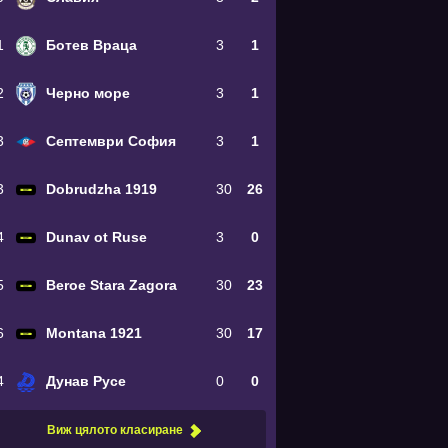
1
Ботев Враца
3
1
2
Черно море
3
1
3
Септември София
3
1
3
Dobrudzha 1919
30
26
4
Dunav ot Ruse
3
0
5
Beroe Stara Zagora
30
23
6
Montana 1921
30
17
4
Дунав Русе
0
0
Виж цялото класиране