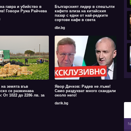
на гавра и убийство в
Българският лидер в спешълти
в! Говори Ружа Райчева
кафето влиза на китайския
пазар с едни от най-редките
g
сортове кафе в света
dbr.bg
 на земята във
Явор Дачков: Радев не лъже!
ско се разминава
Само раздухват много скандали
: От 1022 до 2286 лв. за
около него!
darik.bg