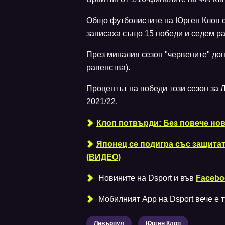
Общо футболистите на Юрген Клоп са
записаха също 15 победи и седем р
През миналия сезон "червените" доп
равенства).
Процентът на победи този сезон за 
2021/22.
Клоп потвърди: Без повече нов
Японец се подигра със защита
(ВИДЕО)
Новините на Dsport и във
Facebo
Мобилният Аpp на Dsport вече е ту
Ливърпул
Юрген Клоп