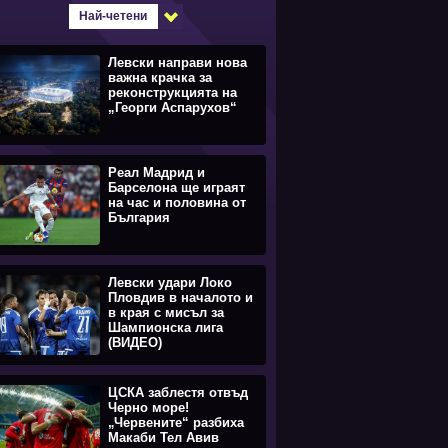
Най-четени
Левски направи нова
важна крачка за
реконструкцията на
„Георги Аспарухов“
Реал Мадрид и
Барселона ще играят
на час и половина от
България
Левски удари Локо
Пловдив в началото и
в края с мисъл за
Шампионска лига
(ВИДЕО)
ЦСКА заблестя отвъд
Черно море!
„Червените“ разбиха
Макаби Тел Авив