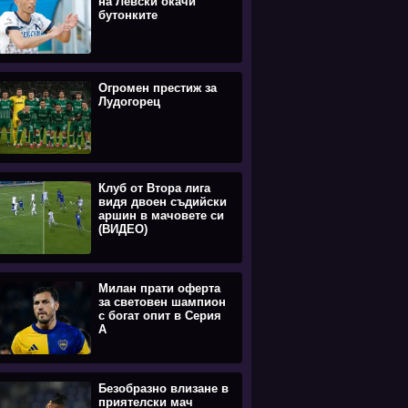
на Левски окачи
бутонките
Огромен престиж за
Лудогорец
Клуб от Втора лига
видя двоен съдийски
аршин в мачовете си
(ВИДЕО)
Милан прати оферта
за световен шампион
с богат опит в Серия
А
Безобразно влизане в
приятелски мач