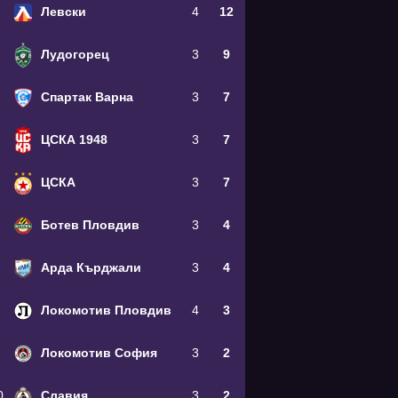
Левски
4
12
Лудогорец
3
9
Спартак Варна
3
7
ЦСКА 1948
3
7
ЦСКА
3
7
Ботев Пловдив
3
4
Арда Кърджали
3
4
Локомотив Пловдив
4
3
Локомотив София
3
2
0
Славия
3
2