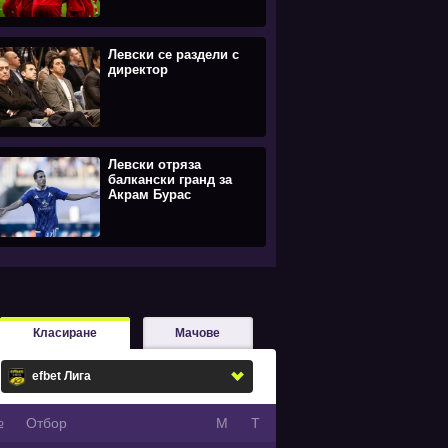
Левски се раздели с
директор
Левски отряза
балкански гранд за
Акрам Бурас
Класиране
Мачове
№
Oтбор
М
Т