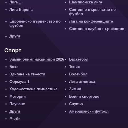
Лига 1
Шампионска лига
Лига Европа
Световно първенство по
футбол
Европейско първенство по
Лига на конференциите
футбол
Световно клубно първенство
Други
Спорт
Зимни олимпийски игри 2026
Баскетбол
Бокс
Тенис
Вдигане на тежести
Волейбол
Формула 1
Лека атлетика
Художествена гимнастика
Зимни
Моторни
Бойни спортове
Плуване
Снукър
Други
Американски футбол
Ръгби