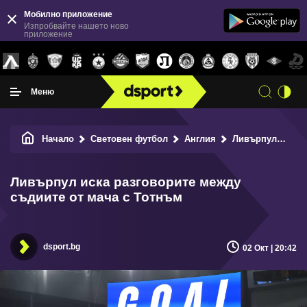
Мобилно приложение
Изпробвайте нашето ново
приложение
Меню
Начало
Световен футбол
Англия
Ливърпул иска разговорите между съдиите от мача с Тотнъм
Ливърпул иска разговорите между
съдиите от мача с Тотнъм
dsport.bg
02 Окт | 20:42