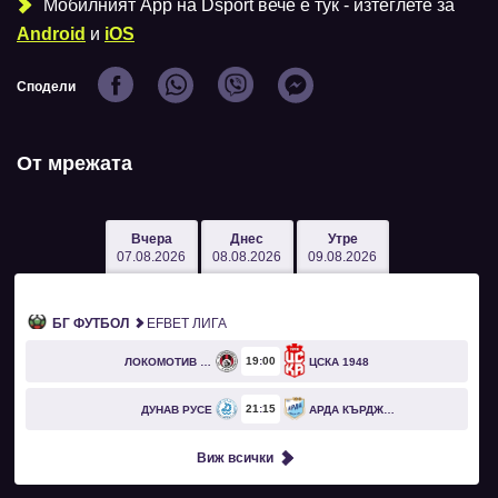
Мобилният Аpp на Dsport вече е тук - изтеглете за
Android
и
iOS
Сподели
От мрежата
Вчера
Днес
Утре
07.08.2026
08.08.2026
09.08.2026
БГ ФУТБОЛ
EFBET ЛИГА
19
00
ЛОКОМОТИВ СОФИЯ
ЦСКА 1948
21
15
ДУНАВ РУСЕ
АРДА КЪРДЖАЛИ
Виж всички