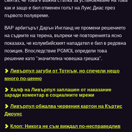
смятат, че това е важна стъпка за установяване на това
как и защо е бил отменен голът на Луис Диас през
първото полувреме.
ВАР арбитърът Дарън Ингланд не промени решението
на съдиите на терена, въпреки че повторенията ясно
показаха, че колумбийският нападател е бил в редовна
позиция. Впоследствие PGMOL определи това
решение като "значителна човешка грешка".
Ливърпул загуби от Тотнъм, но спечели нещо
много по-ценно
Халф на Ливърпул заплашен от наказание
заради коментар в социалните мрежи
Ливърпул обжалва червения картон на Къртис
Джоунс
Клоп: Никога не съм виждал по-несправедлив