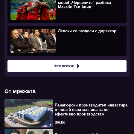
море! „Червените“ разбиха
Макаби Тел Авив
Левски се раздели с директор
Виж всички
От мрежата
Панагюрски производител инвестира
в нова 5-осна машина за по-
ефективно производство
dbr.bg