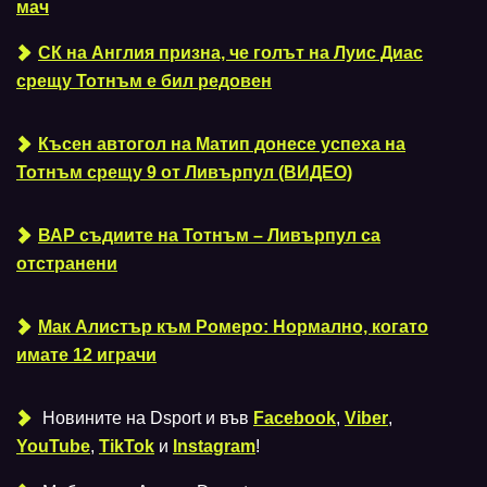
мач
СК на Англия призна, че голът на Луис Диас
срещу Тотнъм е бил редовен
Късен автогол на Матип донесе успеха на
Тотнъм срещу 9 от Ливърпул (ВИДЕО)
ВАР съдиите на Тотнъм – Ливърпул са
отстранени
Мак Алистър към Ромеро: Нормално, когато
имате 12 играчи
Новините на Dsport и във
Facebook
,
Viber
,
YouTube
,
TikTok
и
Instagram
!