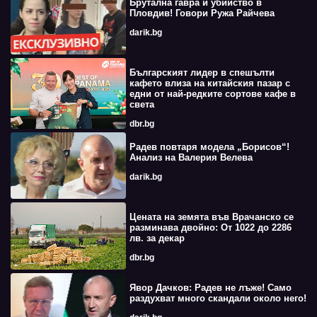
Брутална гавра и убийство в
Пловдив! Говори Ружа Райчева
darik.bg
Българският лидер в спешълти
кафето влиза на китайския пазар с
едни от най-редките сортове кафе в
света
dbr.bg
Радев повтаря модела „Борисов“!
Анализ на Валерия Велева
darik.bg
Цената на земята във Врачанско се
разминава двойно: От 1022 до 2286
лв. за декар
dbr.bg
Явор Дачков: Радев не лъже! Само
раздухват много скандали около него!