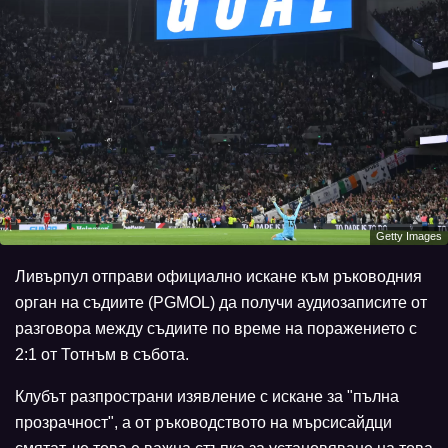
Getty Images
Ливърпул отправи официално искане към ръководния
орган на съдиите (PGMOL) да получи аудиозаписите от
разговора между съдиите по време на поражението с
2:1 от Тотнъм в събота.
Клубът разпространи изявление с искане за "пълна
прозрачност", а от ръководството на мърсисайдци