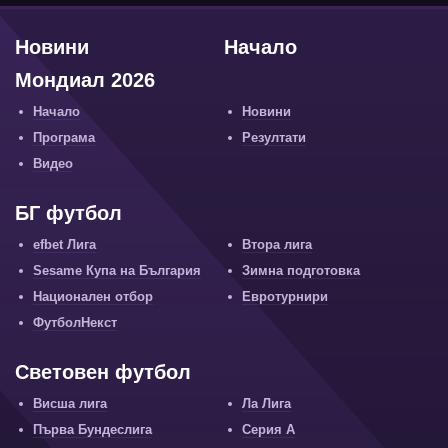
Новини
Начало
Мондиал 2026
Начало
Новини
Програма
Резултати
Видео
БГ футбол
efbet Лига
Втора лига
Sesame Купа на България
Зимна подготовка
Национален отбор
Евротурнири
ФутболНекст
Световен футбол
Висша лига
Ла Лига
Първа Бундеслига
Серия А