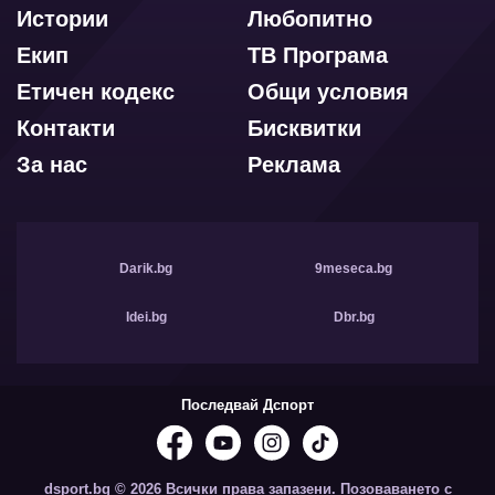
Истории
Любопитно
Екип
ТВ Програма
Етичен кодекс
Общи условия
Контакти
Бисквитки
За нас
Реклама
Darik.bg
9meseca.bg
Idei.bg
Dbr.bg
Последвай Дспорт
dsport.bg © 2026 Всички права запазени. Позоваването с