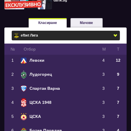
darik.bg
Класиране
Мачове
№
Oтбор
М
Т
1
Левски
4
12
2
Лудогорец
3
9
3
Спартак Варна
3
7
4
ЦСКА 1948
3
7
5
ЦСКА
3
7
6
Ботев Пловдив
3
4