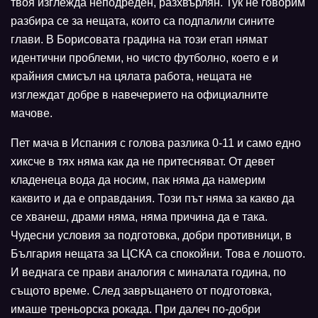
твоя изглежда неподреден, разхвърлян. Тук не говорим
разбира се за нещата, които са подпалили сините
глави. В Борисовата градина на този етап нямат
идентични проблеми, но чисто футболно, което е и
крайния смисъл на цялата работа, нещата не
изглеждат добре в навечерието на официалните
мачове.
Пет мача в Испания с голова разлика 0-11 и само едно
хиксче в тях няма как да не притесняват. От девет
кладенеца вода да носим, пак няма да намерим
каквито и да е оправдания. Този път няма за какво да
се хванеш, драми няма, няма причина да е така.
Чудесни условия за подготовка, добри противници, в
България нещата за ЦСКА са спокойни. Това е лошото.
И веднага се прави аналогия с миналата година, по
същото време. След завръщането от подготовка,
имаше треньорска рокада. При далеч по-добри