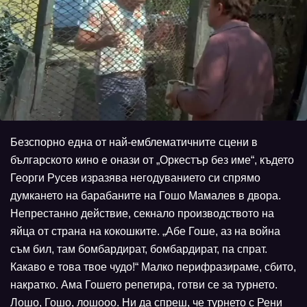
Безспорно една от най-емблематичните сцени в
българското кино е онази от „Оркестър без име“, където
Георги Русев изразява негодуванието си спрямо
думкането на барабаните на Гошо Мамалев в двора.
Непрестанно действие, секнало производството на
яйца от страна на кокошките. „Абе Гоше, аз на война
съм бил, там бомбардират, бомбардират, па спрат.
Какаво е това твое чудо!“ Малко перифразираме, сбито,
накратко. Ама Гошето репетира, готви се за турнето.
Лошо, Гошо, лошооо. Ни да спреш, че турнето с Рени