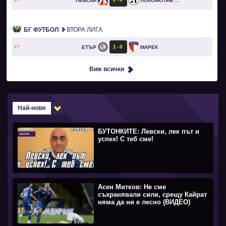
ЛЕВСКИ
ЛОКОМОТИВ ПЛОВДИВ
FT
БГ ФУТБОЛ
ВТОРА ЛИГА
1
0
ЕТЪР
МАРЕК
FT
Виж всички
Най-нови
БУТОНКИТЕ: Левски, лек път и
успех! С теб сме!
Асен Митков: Не сме
съхранявали сили, срещу Кайрат
няма да ни е лесно (ВИДЕО)