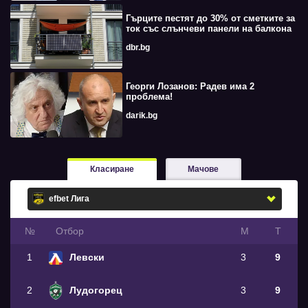
Гърците пестят до 30% от сметките за
ток със слънчеви панели на балкона
dbr.bg
Георги Лозанов: Радев има 2
проблема!
darik.bg
Класиране
Мачове
№
Oтбор
М
Т
1
Левски
3
9
2
Лудогорец
3
9