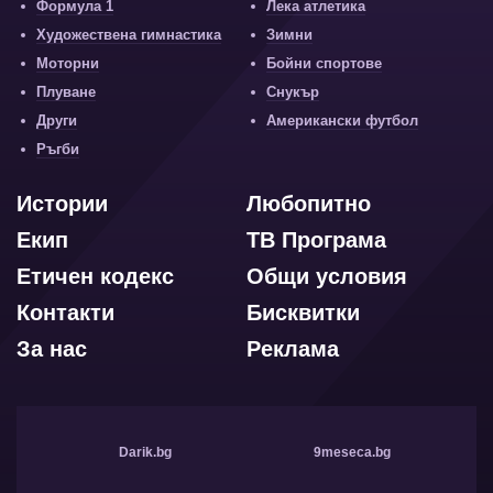
Формула 1
Лека атлетика
Художествена гимнастика
Зимни
Моторни
Бойни спортове
Плуване
Снукър
Други
Американски футбол
Ръгби
Истории
Любопитно
Екип
ТВ Програма
Етичен кодекс
Общи условия
Контакти
Бисквитки
За нас
Реклама
Darik.bg
9meseca.bg