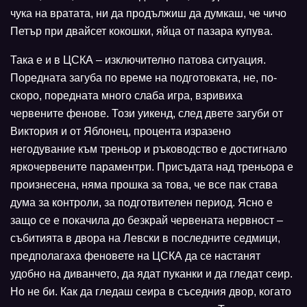
чука на вратата, ни да продължиш да думкаш, че чичо
Петър при двайсет кокошки, яйца от пазара купува.
Така е и в ЦСКА – изключително патова ситуация.
Поредната загуба по време на подготовката, не, по-
скоро, поредната много слаба игра, взривиха
червените фенове. Този уикенд, след двете загуби от
Виктория и от Яблонец, процента изразено
негодувание към треньор и ръководство е достигнало
яркочервените параментри. Присъдата над треньора е
произнесена, няма прошка за това, че все пак става
дума за контроли, за подготвителен период. Ясно е
защо се е покачила до безкрай червената нервност –
събитията в двора на Левски в последните седмици,
предполагаха феновете на ЦСКА да се настанят
удобно на диванчето, да ядат пуканки и да гледат сеир.
Но не би. Как да гледаш сеира в съседния двор, когато