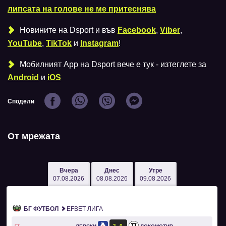
липсата на голове не ме притеснява
Новините на Dsport и във
Facebook
,
Viber
,
YouTube
,
TikTok
и
Instagram
!
Мобилният Аpp на Dsport вече е тук - изтеглете за
Android
и
iOS
Сподели
От мрежата
Вчера
Днес
Утре
07.08.2026
08.08.2026
09.08.2026
БГ ФУТБОЛ
EFBET ЛИГА
2
0