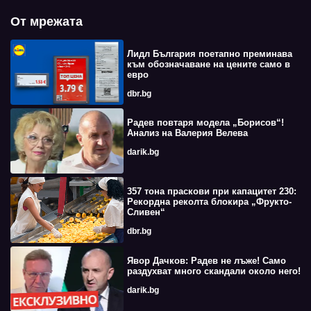
От мрежата
Лидл България поетапно преминава
към обозначаване на цените само в
евро
dbr.bg
Радев повтаря модела „Борисов“!
Анализ на Валерия Велева
darik.bg
357 тона праскови при капацитет 230:
Рекордна реколта блокира „Фрукто-
Сливен“
dbr.bg
Явор Дачков: Радев не лъже! Само
раздухват много скандали около него!
darik.bg