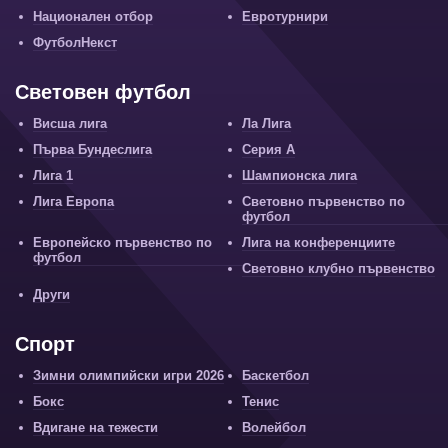
Национален отбор
Евротурнири
ФутболНекст
Световен футбол
Висша лига
Ла Лига
Първа Бундеслига
Серия А
Лига 1
Шампионска лига
Лига Европа
Световно първенство по
футбол
Европейско първенство по
Лига на конференциите
футбол
Световно клубно първенство
Други
Спорт
Зимни олимпийски игри 2026
Баскетбол
Бокс
Тенис
Вдигане на тежести
Волейбол