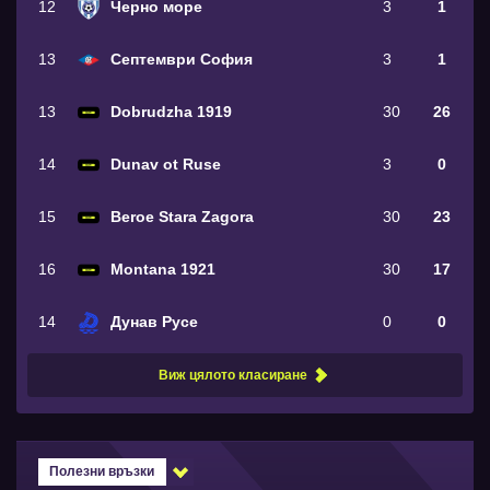
12
Черно море
3
1
13
Септември София
3
1
13
Dobrudzha 1919
30
26
14
Dunav ot Ruse
3
0
15
Beroe Stara Zagora
30
23
16
Montana 1921
30
17
14
Дунав Русе
0
0
Виж цялото класиране
Полезни връзки