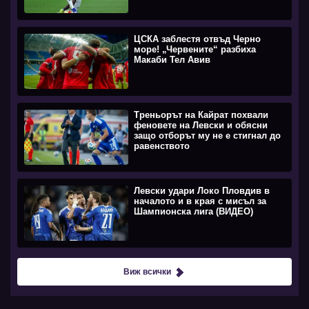
ЦСКА заблестя отвъд Черно
море! „Червените“ разбиха
Макаби Тел Авив
Треньорът на Кайрат похвали
феновете на Левски и обясни
защо отборът му не е стигнал до
равенството
Левски удари Локо Пловдив в
началото и в края с мисъл за
Шампионска лига (ВИДЕО)
Виж всички