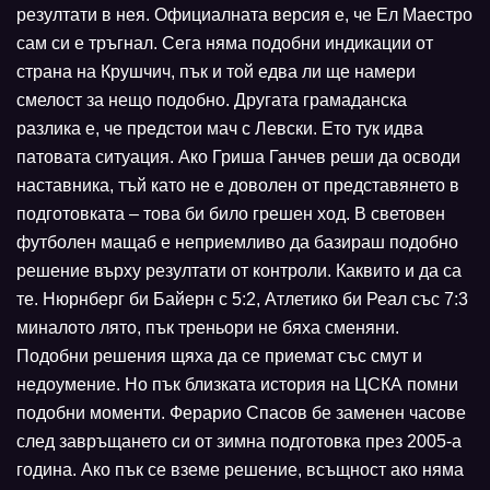
резултати в нея. Официалната версия е, че Ел Маестро
сам си е тръгнал. Сега няма подобни индикации от
страна на Крушчич, пък и той едва ли ще намери
смелост за нещо подобно. Другата грамаданска
разлика е, че предстои мач с Левски. Ето тук идва
патовата ситуация. Ако Гриша Ганчев реши да осводи
наставника, тъй като не е доволен от представянето в
подготовката – това би било грешен ход. В световен
футболен мащаб е неприемливо да базираш подобно
решение върху резултати от контроли. Каквито и да са
те. Нюрнберг би Байерн с 5:2, Атлетико би Реал със 7:3
миналото лято, пък треньори не бяха сменяни.
Подобни решения щяха да се приемат със смут и
недоумение. Но пък близката история на ЦСКА помни
подобни моменти. Ферарио Спасов бе заменен часове
след завръщането си от зимна подготовка през 2005-а
година. Ако пък се вземе решение, всъщност ако няма