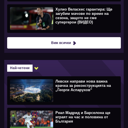
Хулио Веласкес гарантира: Ще
загубим мачове по време на
сезона, защото не сме
супергерои (ВИДЕО)
Виж всички
Най-четени
Левски направи нова важна
крачка за реконструкцията на
„Георги Аспарухов“
Реал Мадрид и Барселона ще
играят на час и половина от
България