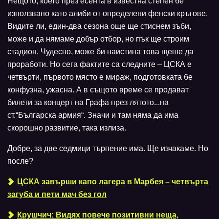
Нещото, което през есента в известна степен бе
използвано като алиби от определени фенски кръгове.
Видите ли, един-два сезона още ще стиснем зъби,
може и да нямаме добър отбор, но пък ще строим
стадион. Чудесно, може би наистина това щеше да
проработи. Но сега фактите са следните – ЦСКА е
четвърти, първото място е мираж, подготовката бе
конфузна, ужасна. А в същото време се продават
билети за концерт на Графа през лятото...на
ст.“Българска армия“. Значи и там няма да има
скорошно развитие, така излиза.
Добре, за две седмици търпение има. Ще изчакаме. Но
после?
ЦСКА завърши капо лагера в Марбея – четвърта
загуба и пети мач без гол
Крушчич: Видях повече позитивни неща,