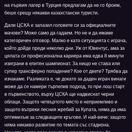
на първия лагер в Турция предлагам да не го броим,
беше срещу някакви казахстански туристи.
Дали ЦСКА е запазил головете си за официалните
мачове? Може само да гадаем. Но не и да имаме
категоричен отговор. Малко е като ситуацията с играча,
който дойде преди няколко дни. Уж от Ювентус, ама за
цялата си професионална кариера има едва 8 минути
изиграни в елитен шампионат. За нищо не става или
супер трансферно попадение? Кое от двете? Трябва да
изчакаме. Разликата е, че докато за даден играч винаги
може да се намери търпелив подход, то при лош старт
в първенството, върху ЦСКА ще надвиснат черни
облаци. Защото четвъртото място е неприемливо и
защото въпреки лесния жребий за Купата, няма да има
оптимизъм за следващите кръгове. И най-вече: защото
няма никакво развитие по темата със стадиона.