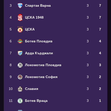
3
Спартак Варна
3
7
4
ЦСКА 1948
3
7
5
ЦСКА
3
7
6
Ботев Пловдив
3
4
7
Арда Кърджали
3
4
8
Локомотив Пловдив
3
3
9
Локомотив София
3
2
10
Славия
3
2
11
Ботев Враца
3
1