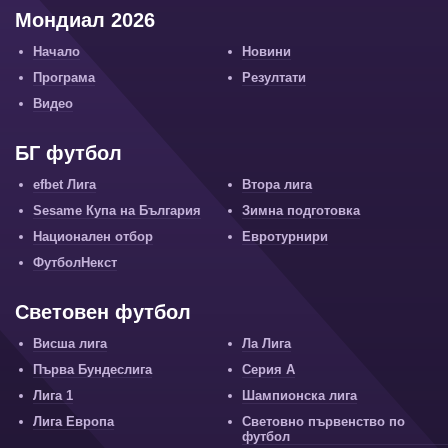
Мондиал 2026
Начало
Новини
Програма
Резултати
Видео
БГ футбол
efbet Лига
Втора лига
Sesame Купа на България
Зимна подготовка
Национален отбор
Евротурнири
ФутболНекст
Световен футбол
Висша лига
Ла Лига
Първа Бундеслига
Серия А
Лига 1
Шампионска лига
Лига Европа
Световно първенство по
футбол