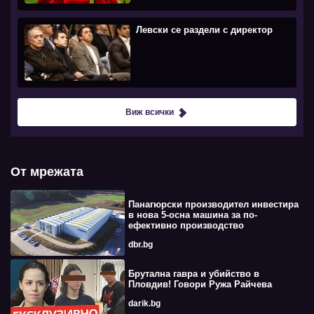
Левски се раздели с директор
Виж всички
От мрежата
Панагюрски производител инвестира
в нова 5-осна машина за по-
ефективно производство
dbr.bg
Брутална гавра и убийство в
Пловдив! Говори Ружа Райчева
darik.bg