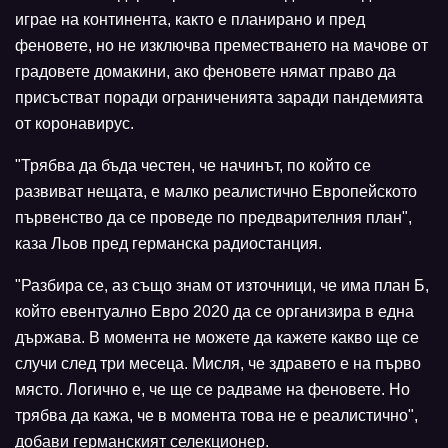
играе на континента, както е планирано и пред
феновете, но не изключва преместването на мачове от
градовете домакини, ако феновете нямат право да
присъстват поради ограниченията заради пандемията
от коронавирус.
"Трябва да бъда честен, че начинът, по който се
развиват нещата, е малко реалистично Европейското
първенство да се проведе по предварителния план",
каза Льов пред германска радиостанция.
"Разбира се, аз също знам от източници, че има план Б,
който евентуално Евро 2020 да се организира в една
държава. В момента не можете да кажете какво ще се
случи след три месеца. Мисля, че здравето е на първо
място. Логично е, че ще се радваме на феновете. Но
трябва да кажа, че в момента това не е реалистично",
добави германският селекционер.