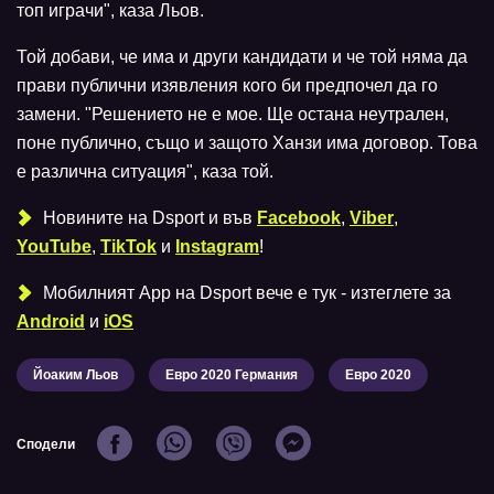
топ играчи", каза Льов.
Той добави, че има и други кандидати и че той няма да
прави публични изявления кого би предпочел да го
замени. "Решението не е мое. Ще остана неутрален,
поне публично, също и защото Ханзи има договор. Това
е различна ситуация", каза той.
Новините на Dsport и във
Facebook
,
Viber
,
YouTube
,
TikTok
и
Instagram
!
Мобилният Аpp на Dsport вече е тук - изтеглете за
Android
и
iOS
Йоаким Льов
Евро 2020 Германия
Евро 2020
Сподели