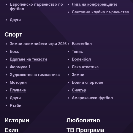
Европейско първенство по
Лига на конференциите
футбол
Световно клубно първенство
Други
Спорт
Зимни олимпийски игри 2026
Баскетбол
Бокс
Тенис
Вдигане на тежести
Волейбол
Формула 1
Лека атлетика
Художествена гимнастика
Зимни
Моторни
Бойни спортове
Плуване
Снукър
Други
Американски футбол
Ръгби
Истории
Любопитно
Екип
ТВ Програма