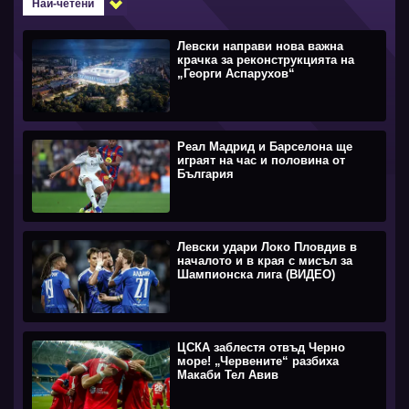
Най-четени
Левски направи нова важна
крачка за реконструкцията на
„Георги Аспарухов“
Реал Мадрид и Барселона ще
играят на час и половина от
България
Левски удари Локо Пловдив в
началото и в края с мисъл за
Шампионска лига (ВИДЕО)
ЦСКА заблестя отвъд Черно
море! „Червените“ разбиха
Макаби Тел Авив