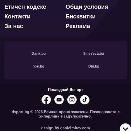
Етичен кодекс
Общи условия
Контакти
Бисквитки
За нас
Реклама
Darik.bg
9meseca.bg
Idei.bg
Dbr.bg
Последвай Дспорт
dsport.bg © 2026 Всички права запазени. Позоваването с
хиперлинк е задължително.
design by danielmitev.com