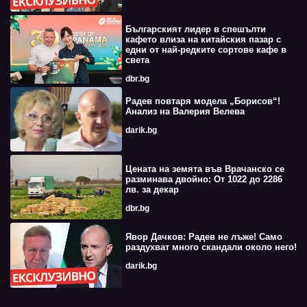
Българският лидер в спешълти
кафето влиза на китайския пазар с
едни от най-редките сортове кафе в
света
dbr.bg
Радев повтаря модела „Борисов“!
Анализ на Валерия Велева
darik.bg
Цената на земята във Врачанско се
разминава двойно: От 1022 до 2286
лв. за декар
dbr.bg
Явор Дачков: Радев не лъже! Само
раздухват много скандали около него!
darik.bg