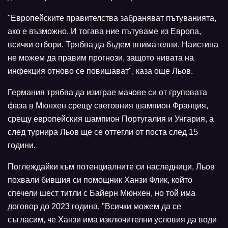
"Европейските правителства забраняват пътуванията,
ако е възможно. И тогава ние пътуваме из Европа,
всички отбори. Трябва да бъдем внимателни. Наистина
не можем да правим прогнози, защото нивата на
инфекция отново се повишават", каза още Льов.
Германия трябва да изиграе мачове си от груповата
фаза в Мюнхен срещу световния шампион Франция,
срещу европейския шампион Португалия и Унгария, а
след турнира Льов ще се оттегли от поста след 15
години.
Поглеждайки към потенциалните си наследници, Льов
похвали бившия си помощник Ханзи Флик, който
спечели шест титли с Байерн Мюнхен, но той има
договор до 2023 година. "Всички можем да се
съгласим, че Ханзи има изключителни условия да води