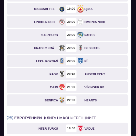
19
00
MACCABI TEL AVIV
ЦСКА
20
00
LINCOLN RED IMPS
OMONIA NICOSIA
20
00
SALZBURG
PAFOS
20
00
HRADEC KRÁLOVÉ
BESIKTAS
20
00
LECH POZNAŃ
KÍ
20
45
PAOK
ANDERLECHT
21
00
THUN
VÍKINGUR REYKJAVÍK
22
00
BENFICA
HEARTS
ЕВРОТУРНИРИ
ЛИГА НА КОНФЕРЕНЦИИТЕ
18
00
INTER TURKU
VADUZ