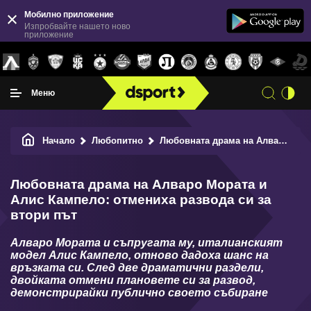
Мобилно приложение
Изпробвайте нашето ново
приложение
Меню
Начало
Любопитно
Любовната драма на Алваро Мората и Алис Кампело: отмениха развода си за втори път
Любовната драма на Алваро Мората и
Алис Кампело: отмениха развода си за
втори път
Алваро Мората и съпругата му, италианският
модел Алис Кампело, отново дадоха шанс на
връзката си. След две драматични раздели,
двойката отмени плановете си за развод,
демонстрирайки публично своето събиране