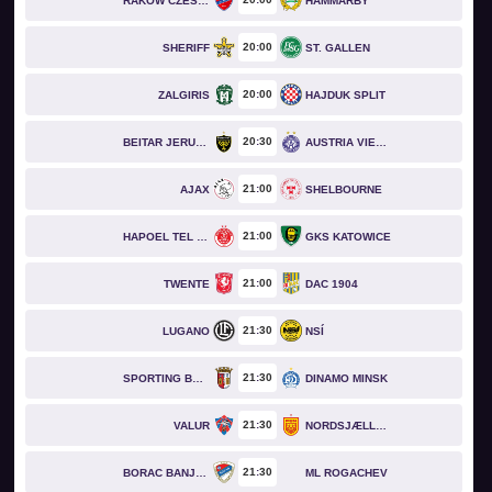
RAKOW CZESTOCHOWA
HAMMARBY
20
00
SHERIFF
ST. GALLEN
20
00
ZALGIRIS
HAJDUK SPLIT
20
30
BEITAR JERUSALEM
AUSTRIA VIENNA
21
00
AJAX
SHELBOURNE
21
00
HAPOEL TEL AVIV
GKS KATOWICE
21
00
TWENTE
DAC 1904
21
30
LUGANO
NSÍ
21
30
SPORTING BRAGA
DINAMO MINSK
21
30
VALUR
NORDSJÆLLAND
21
30
BORAC BANJA LUKA
ML ROGACHEV