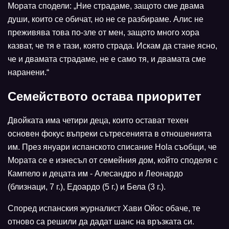
Мората сподели: „Ние страдаме, защото сме двама
души, които се обичат, но не се разбираме. Алис не
преживява това по-зле от мен, защото много хора
казват, че тя е тази, която страда. Искам да стане ясно,
че и двамата страдаме, не е само тя, и двамата сме
наранени.“
Семейството остава приоритет
Двойката има четири деца, които остават техен
основен фокус въпреки сътресенията в отношенията
им. През януари испанското списание Hola съобщи, че
Мората се е изнесъл от семейния дом, който споделя с
Кампело и децата им - Алесандро и Леонардо
(близнаци, 7 г.), Едоардо (5 г.) и Бела (3 г.).
Според испанския журналист Хави Ойос обаче, те
отново са решили да дадат шанс на връзката си.