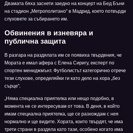
Двамата бяха заснети заедно на концерт на Бед Бъни
на стадион „Метрополитано“ в Мадрид, което потвърди
слуховете за събирането им.
Обвинения в изневяра и
публична защита
В разгара на раздялата им се появиха твърдения, че
Мората е имал афера с Елена Сиригу, експерт по
спортен мениджмънт. Футболистът категорично отрече
тези слухове, определяйки ги като дело на хора „без
сърце“.
„Няма специална приятелка или нещо подобно, в
момента не се интересувам от това. В деня, в който
имам специална приятелка, ще се разхождам с нея
нормално и ще видите. Хората, които твърдят, че има
трети страни в раздяла като тази, особено когато има