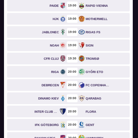
19
00
PAIDE
RAPID VIENNA
19
00
HJK
MOTHERWELL
19
00
JABLONEC
RIGAS FS
19
00
NOAH
SION
19
30
CFR CLUJ
TROMSØ
20
00
RIGA
GYŐRI ETO
20
00
DEBRECEN
FC COPENHAGEN
20
00
DINAMO KIEV
QARABAG
20
00
INTER CLUB D'ESCALDES
FLORA
20
00
IFK GÖTEBORG
GENT
20
00