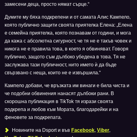
замесени деца, просто нямат сърце.“
Думите му бяха подкрепени и от самата Алис Кампело,
която публично защити своята приятелка Елена: „Елена
е семейна приятелка, която познавам от години, и мога
да кажа с абсолютна сигурност, че тя не е такъв човек и
никога не е правила това, в което я обвиняват. Говоря
публично, защото съм дълбоко убедена в това. Тя не
заслужава тази публичност, нито името ѝ да бъде
свързвано с неща, които не е извършила.“
Кампело добави, че връзката им винаги е била чиста и
че подобни обвинения нанасят дълбоки рани. В
скорошна публикация в TikTok тя изрази своята
подкрепа и любов към Мората, благодарейки и на
феновете за подкрепата.
Новините на Dsport и във
Facebook
,
Viber
,