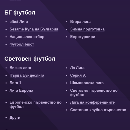
БГ футбол
efbet Лига
Втора лига
Sesame Купа на България
Зимна подготовка
Национален отбор
Евротурнири
ФутболНекст
Световен футбол
Висша лига
Ла Лига
Първа Бундеслига
Серия А
Лига 1
Шампионска лига
Лига Европа
Световно първенство по
футбол
Европейско първенство по
Лига на конференциите
футбол
Световно клубно първенство
Други