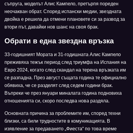
съпруга, моделът Алис Кампело, претърпя пореден
неочакван обрат. Според испански медии, звездната
двойка е решила да отмени плановете си за развод за
втори път, давайки нов шанс на своя брак.
Обрати в една звездна връзка
33-годишният Мората и 31-годишната Алис Кампело
преживяха тежък период след триумфа на Испания на
Евро 2024, когато след скандал на терена връзката им
се разпадна. През август същата година те официално
обявиха, че се разделят след седем години брак.
Въпреки че през януари миналата година подновиха
отношенията си, скоро последва нова раздяла.
Основната причина за проблемите им, според техни
близки, са били трудностите в комуникацията. В
изявление за предаването „Фиеста“ по това време