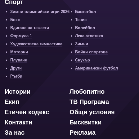
Спорт
Зимни олимпийски игри 2026
Баскетбол
Бокс
Тенис
Вдигане на тежести
Волейбол
Формула 1
Лека атлетика
Художествена гимнастика
Зимни
Моторни
Бойни спортове
Плуване
Снукър
Други
Американски футбол
Ръгби
Истории
Любопитно
Екип
ТВ Програма
Етичен кодекс
Общи условия
Контакти
Бисквитки
За нас
Реклама