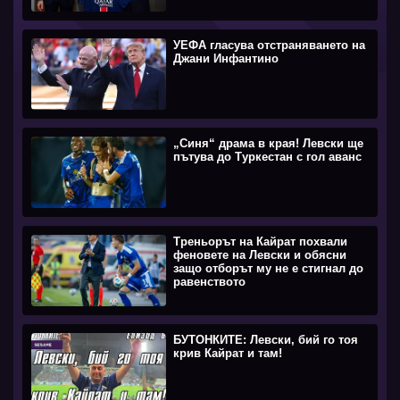
УЕФА гласува отстраняването на
Джани Инфантино
„Синя“ драма в края! Левски ще
пътува до Туркестан с гол аванс
Треньорът на Кайрат похвали
феновете на Левски и обясни
защо отборът му не е стигнал до
равенството
БУТОНКИТЕ: Левски, бий го тоя
крив Кайрат и там!