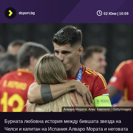
dsport.bg
02 Юни | 10:09
Алваро Мората, Алис Кампело / GettyImages
Бурната любовна история между бившата звезда на
Челси и капитан на Испания Алваро Мората и неговата