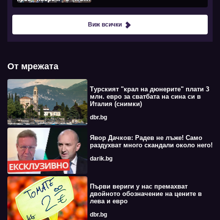
Виж всички
От мрежата
Турският "крал на дюнерите" плати 3
млн. евро за сватбата на сина си в
Италия (снимки)
dbr.bg
Явор Дачков: Радев не лъже! Само
раздухват много скандали около него!
darik.bg
Първи вериги у нас премахват
двойното обозначение на цените в
лева и евро
dbr.bg