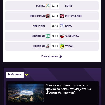
21
45
RIJEKA
ILVES
21
45
BOHEMIANS
MIDTJYLLAND
22
00
TRE FIORI
DRITA
22
00
HIBERNIAN
SHKENDIJA
22
00
PARTIZAN
TOBOL
Виж всички
Най-нови
Левски направи нова важна
крачка за реконструкцията на
„Георги Аспарухов“