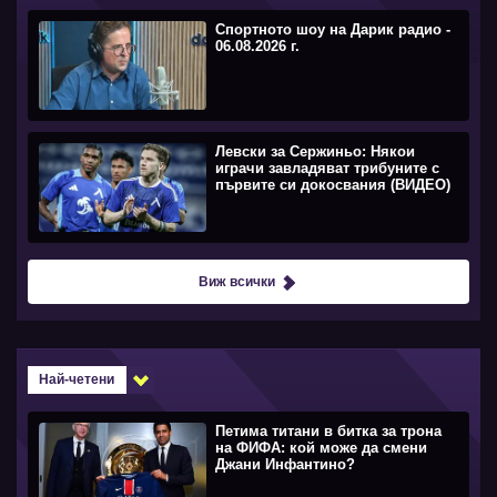
Спортното шоу на Дарик радио -
06.08.2026 г.
Левски за Сержиньо: Някои
играчи завладяват трибуните с
първите си докосвания (ВИДЕО)
Виж всички
Най-четени
Петима титани в битка за трона
на ФИФА: кой може да смени
Джани Инфантино?