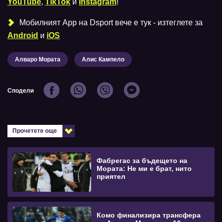
YouTube
,
TikTok
и
Instagram
!
Мобилният Аpp на Dsport вече е тук - изтеглете за
Android
и
iOS
Алваро Мората
Алис Кампело
Сподели
Прочетете още
Фабрегас за бъдещето на
Мората: Не ми е брат, нито
приятел
Комо финализира трансфера