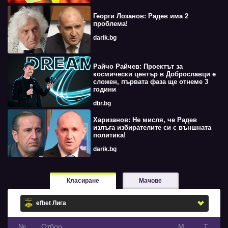
Георги Лозанов: Радев има 2
проблема!
darik.bg
Райчо Райчев: Проектът за
космически център в Доброславци е
сложен, първата фаза ще отнеме 3
години
dbr.bg
Харизанов: Не мисля, че Радев
излъга избирателите си с външната
политика!
darik.bg
Класиране
Мачове
№
Oтбор
М
Т