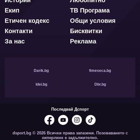
Екип
ТВ Програма
Етичен кодекс
Общи условия
Контакти
Бисквитки
За нас
Реклама
Darik.bg
9meseca.bg
Idei.bg
Dbr.bg
Последвай Дспорт
dsport.bg © 2026 Всички права запазени. Позоваването с
хиперлинк е задължително.