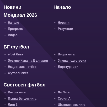
Новини
Начало
Мондиал 2026
Начало
Новини
Програма
Резултати
Видео
БГ футбол
efbet Лига
Втора лига
Sesame Купа на България
Зимна подготовка
Национален отбор
Евротурнири
ФутболНекст
Световен футбол
Висша лига
Ла Лига
Първа Бундеслига
Серия А
Лига 1
Шампионска лига