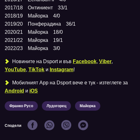
2017/18 Онтиниент 33/1
2018/19 Майорка 4/0
2019/20 Понферадина 36/1
2020/21 Майорка 18/0
2021/22 Майорка 19/1
2022/23 Майорка 3/0
Новините на Dsport и във
Facebook
,
Viber
,
YouTube
,
TikTok
и
Instagram
!
Мобилният Аpp на Dsport вече е тук - изтеглете за
Android
и
iOS
Франко Русо
Лудогорец
Майорка
Сподели