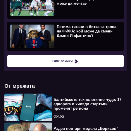
може да мечтае
Петима титани в битка за трона
на ФИФА: кой може да смени
Джани Инфантино?
Виж всички
От мрежата
Балтийското технологично чудо: 17
еднорога и хиляди стартъпи
променят региона
dbr.bg
Радев повтаря модела „Борисов“!