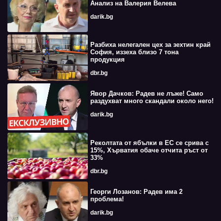
Анализ на Валерия Велева
darik.bg
Разбиха нелегален цех за зехтин край
София, иззеха близо 7 тона
продукция
dbr.bg
Явор Дачков: Радев не лъже! Само
раздухват много скандали около него!
darik.bg
Реколтата от ябълки в ЕС се срива с
15%, Хърватия обаче отчита ръст от
33%
dbr.bg
Георги Лозанов: Радев има 2
проблема!
darik.bg