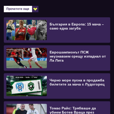
Прочетете още
България в Европа: 15 мача –
само една загуба
Еврошампионът ПСЖ
неузнаваем срещу изпаднал от
Ла Лига
Черно море пусна в продажба
билетите за мача с Лудогорец
Томас Райс: Трябваше да
убием Ботев Враца през