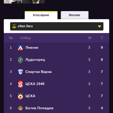
Класиране
Мачове
№
Oтбор
М
Т
1
Левски
3
9
2
Лудогорец
3
9
3
Спартак Варна
3
7
4
ЦСКА 1948
3
7
5
ЦСКА
3
7
6
Ботев Пловдив
3
4