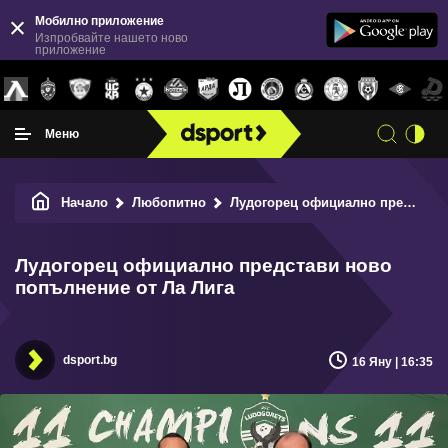
Мобилно приложение
Изпробвайте нашето ново
приложение
Меню
Начало
Любопитно
Лудогорец официално представи ново попълнение от Ла Лига
Лудогорец официално представи ново
попълнение от Ла Лига
dsport.bg
16 Яну | 16:35