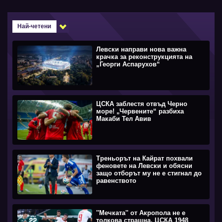
Най-четени
Левски направи нова важна
крачка за реконструкцията на
„Георги Аспарухов“
ЦСКА заблестя отвъд Черно
море! „Червените“ разбиха
Макаби Тел Авив
Треньорът на Кайрат похвали
феновете на Левски и обясни
защо отборът му не е стигнал до
равенството
''Мечката'' от Акропола не е
толкова страшна, ЦСКА 1948