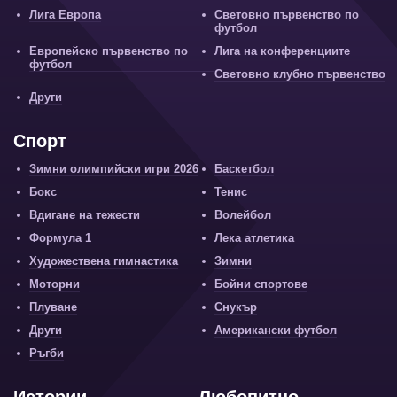
Лига Европа
Световно първенство по
футбол
Европейско първенство по
Лига на конференциите
футбол
Световно клубно първенство
Други
Спорт
Зимни олимпийски игри 2026
Баскетбол
Бокс
Тенис
Вдигане на тежести
Волейбол
Формула 1
Лека атлетика
Художествена гимнастика
Зимни
Моторни
Бойни спортове
Плуване
Снукър
Други
Американски футбол
Ръгби
Истории
Любопитно