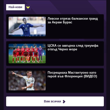
Най-нови
Левски отряза балкански гранд
за Акрам Бурас
ЦСКА се завърна след триумфа
отвъд Черно море
Посрещнаха Мастантуоно като
герой във Флоренция (ВИДЕО)
Виж всички