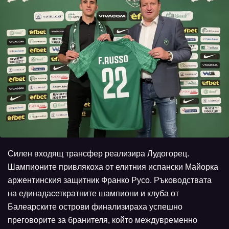
Силен входящ трансфер реализира Лудогорец.
Шампионите привлякоха от елитния испански Майорка
аржентинския защитник Франко Русо. Ръководствата
на единадасеткратните шампиони и клуба от
Балеарските острови финализираха успешно
преговорите за бранителя, който междувременно