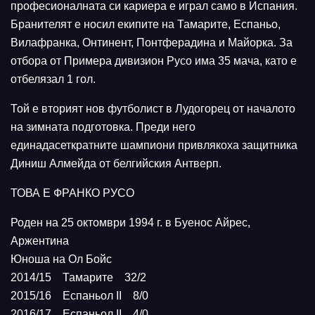
професионалната си кариера е играл само в Испания.
Бранителят е носил екипите на Тамарите, Еспаньо,
Вилафранка, Онтинент, Понтферадина и Майорка. За
отбора от Примера дивизион Русо има 35 мача, като е
отбелязал 1 гол.
Той е вторият нов футболист в Лудогорец от началото
на зимната подготовка. Преди него
единадасеткратните шампиони привлякоха защитника
Диниш Алмейда от белгийския Антверп.
ТОВА Е ФРАНКО РУСО
Роден на 25 октомври 1994 г. в Буенос Айрес,
Аржентина
Юноша на Ол Бойс
2014/15 Тамарите 32/2
2015/16 Еспаньол II 8/0
2016/17 Еспаньол II 4/0