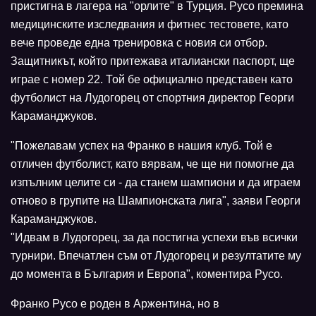
пристигна в лагера на "орлите" в Турция. Русо премина
медицинските изследвания и фитнес тестовете, като
вече проведе една тренировка с новия си отбор.
Защитникът, който притежава италиански паспорт, ще
играе с номер 22. Той бе официално представен като
футболист на Лудогорец от спортния директор Георги
Караманджуков.
"Пожелавам успех на Франко в нашия клуб. Той е
отличен футболист, като вярвам, че ще ни помогне да
изпълним целите си - да станем шампиони и да играем
отново в групите на Шампионската лига", заяви Георги
Караманджуков.
"Идвам в Лудогорец, за да постигна успехи във всички
турнири. Впечатлен съм от Лудогорец и резултатите му
до момента в България и Европа", коментира Русо.
Франко Русо е роден в Аржентина, но в