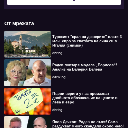
От мрежата
Турският "крал на дюнерите" плати 3
млн. евро за сватбата на сина си в
Италия (снимки)
dbr.bg
Радев повтаря модела „Борисов“!
Анализ на Валерия Велева
darik.bg
Първи вериги у нас премахват
двойното обозначение на цените в
лева и евро
dbr.bg
Явор Дачков: Радев не лъже! Само
раздухват много скандали около него!