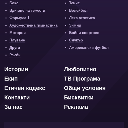
Бокс
Тенис
Вдигане на тежести
Волейбол
Формула 1
Лека атлетика
Художествена гимнастика
Зимни
Моторни
Бойни спортове
Плуване
Снукър
Други
Американски футбол
Ръгби
Истории
Любопитно
Екип
ТВ Програма
Етичен кодекс
Общи условия
Контакти
Бисквитки
За нас
Реклама