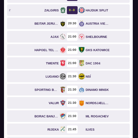
0
0
ZALGIRIS
HAJDUK SPLIT
2`
20
30
BEITAR JERUSALEM
AUSTRIA VIENNA
21
00
AJAX
SHELBOURNE
21
00
HAPOEL TEL AVIV
GKS KATOWICE
21
00
TWENTE
DAC 1904
21
30
LUGANO
NSÍ
21
30
SPORTING BRAGA
DINAMO MINSK
21
30
VALUR
NORDSJÆLLAND
21
30
BORAC BANJA LUKA
ML ROGACHEV
21
45
RIJEKA
ILVES