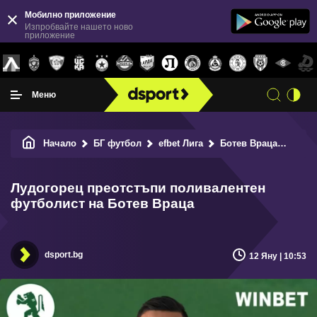
Мобилно приложение
Изпробвайте нашето ново
приложение
Меню
Начало
БГ футбол
efbet Лига
Ботев Враца
Лудо
Лудогорец преотстъпи поливалентен
футболист на Ботев Враца
dsport.bg
12 Яну | 10:53