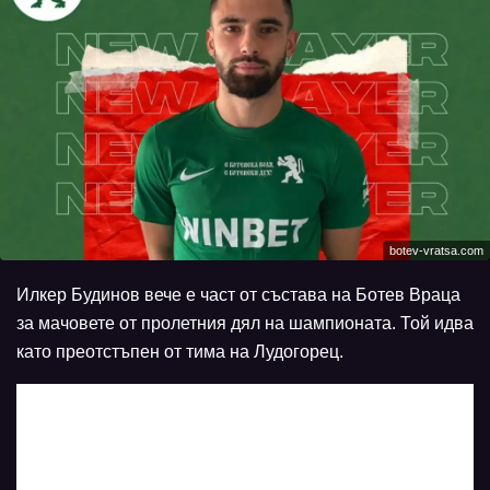
botev-vratsa.com
Илкер Будинов вече е част от състава на Ботев Враца
за мачовете от пролетния дял на шампионата. Той идва
като преотстъпен от тима на Лудогорец.