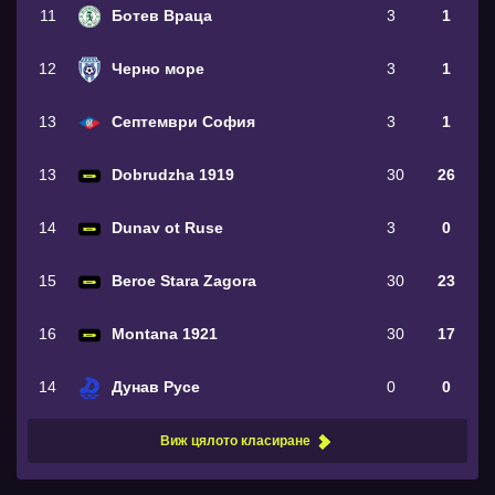
11
Ботев Враца
3
1
12
Черно море
3
1
13
Септември София
3
1
13
Dobrudzha 1919
30
26
14
Dunav ot Ruse
3
0
15
Beroe Stara Zagora
30
23
16
Montana 1921
30
17
14
Дунав Русе
0
0
Виж цялото класиране