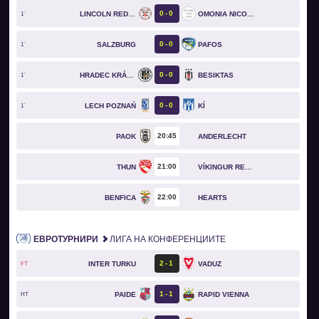
0
0
LINCOLN RED IMPS
OMONIA NICOSIA
1`
0
0
SALZBURG
PAFOS
1`
0
0
HRADEC KRÁLOVÉ
BESIKTAS
1`
0
0
LECH POZNAŃ
KÍ
1`
20
45
PAOK
ANDERLECHT
21
00
THUN
VÍKINGUR REYKJAVÍK
22
00
BENFICA
HEARTS
ЕВРОТУРНИРИ
ЛИГА НА КОНФЕРЕНЦИИТЕ
2
1
INTER TURKU
VADUZ
FT
1
1
PAIDE
RAPID VIENNA
HT