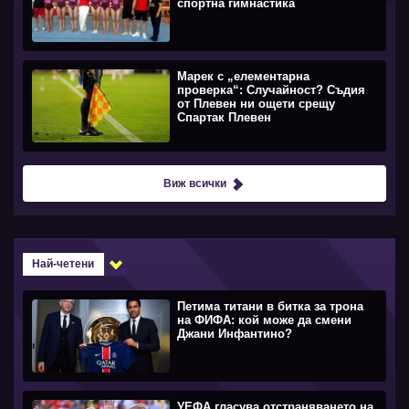
спортна гимнастика
Марек с „елементарна
проверка“: Случайност? Съдия
от Плевен ни ощети срещу
Спартак Плевен
Виж всички
Най-четени
Петима титани в битка за трона
на ФИФА: кой може да смени
Джани Инфантино?
УЕФА гласува отстраняването на