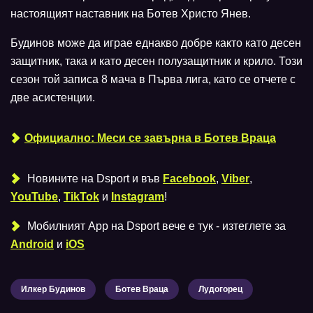
настоящият наставник на Ботев Христо Янев.
Будинов може да играе еднакво добре както като десен
защитник, така и като десен полузащитник и крило. Този
сезон той записа 8 мача в Първа лига, като се отчете с
две асистенции.
Официално: Меси се завърна в Ботев Враца
Новините на Dsport и във
Facebook
,
Viber
,
YouTube
,
TikTok
и
Instagram
!
Мобилният Аpp на Dsport вече е тук - изтеглете за
Android
и
iOS
Илкер Будинов
Ботев Враца
Лудогорец