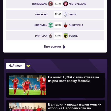
21
45
BOHEMIANS
MIDTJYLLAND
22
00
TRE FIORI
DRITA
22
00
HIBERNIAN
SHKENDIJA
22
00
PARTIZAN
TOBOL
Виж всички
Най-нови
На живо: ЦСКА с впечатляваща
първа част срещу Макаби
България изпраща пълен женски
отбор на Европейското по