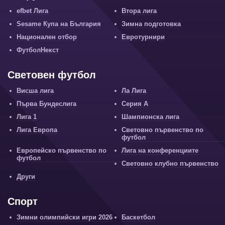
efbet Лига
Втора лига
Sesame Купа на България
Зимна подготовка
Национален отбор
Евротурнири
ФутболНекст
Световен футбол
Висша лига
Ла Лига
Първа Бундеслига
Серия А
Лига 1
Шампионска лига
Лига Европа
Световно първенство по
футбол
Европейско първенство по
Лига на конференциите
футбол
Световно клубно първенство
Други
Спорт
Зимни олимпийски игри 2026
Баскетбол