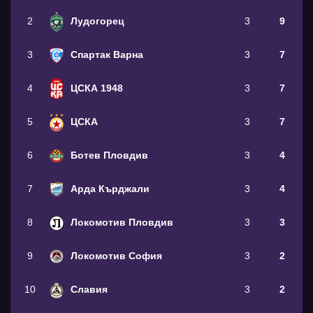
2
Лудогорец
3
9
3
Спартак Варна
3
7
4
ЦСКА 1948
3
7
5
ЦСКА
3
7
6
Ботев Пловдив
3
4
7
Арда Кърджали
3
4
8
Локомотив Пловдив
3
3
9
Локомотив София
3
2
10
Славия
3
2