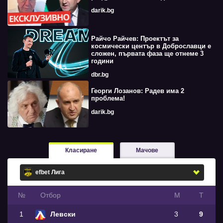
darik.bg
Райчо Райчев: Проектът за
космически център в Доброславци е
сложен, първата фаза ще отнеме 3
години
dbr.bg
Георги Лозанов: Радев има 2
проблема!
darik.bg
Класиране
Мачове
№
Oтбор
М
Т
1
Левски
3
9