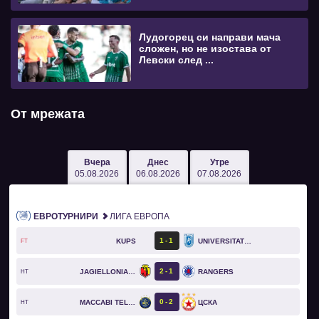
Лудогорец си направи мача
сложен, но не изостава от
Левски след ...
От мрежата
Вчера
Днес
Утре
05.08.2026
06.08.2026
07.08.2026
ЕВРОТУРНИРИ
ЛИГА ЕВРОПА
1
1
KUPS
UNIVERSITATEA CRAIOVA
FT
2
1
JAGIELLONIA BIAŁYSTOK
RANGERS
HT
0
2
MACCABI TEL AVIV
ЦСКА
HT