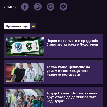
Сподели
Прочетете още
Черно море пусна в продажба
билетите за мача с Лудогорец
Томас Райс: Трябваше да
убием Ботев Враца през
първото полувреме
Тодор Симов: Не съм виждал
друг отбор да доминира така
над Лудог...