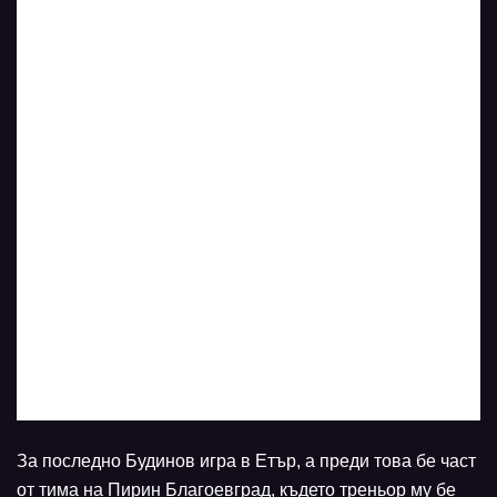
За последно Будинов игра в Етър, а преди това бе част
от тима на Пирин Благоевград, където треньор му бе