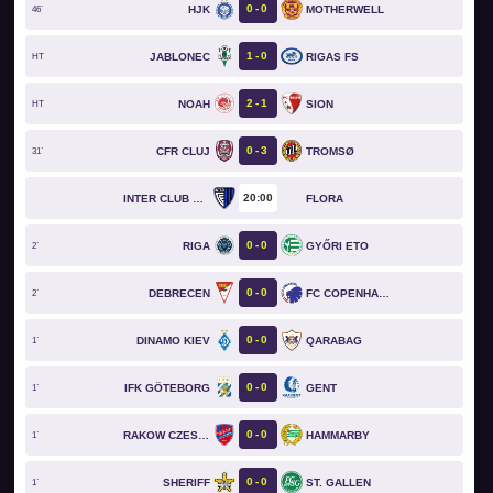
0
0
HJK
MOTHERWELL
46`
1
0
JABLONEC
RIGAS FS
HT
2
1
NOAH
SION
HT
0
3
CFR CLUJ
TROMSØ
31`
20
00
INTER CLUB D'ESCALDES
FLORA
0
0
RIGA
GYŐRI ETO
2`
0
0
DEBRECEN
FC COPENHAGEN
2`
0
0
DINAMO KIEV
QARABAG
1`
0
0
IFK GÖTEBORG
GENT
1`
0
0
RAKOW CZESTOCHOWA
HAMMARBY
1`
0
0
SHERIFF
ST. GALLEN
1`