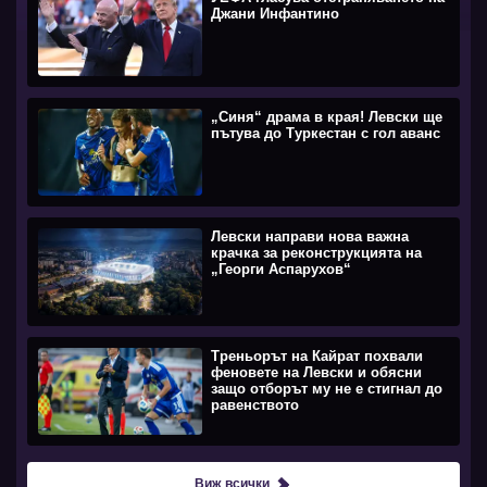
Джани Инфантино
„Синя“ драма в края! Левски ще
пътува до Туркестан с гол аванс
Левски направи нова важна
крачка за реконструкцията на
„Георги Аспарухов“
Треньорът на Кайрат похвали
феновете на Левски и обясни
защо отборът му не е стигнал до
равенството
Виж всички