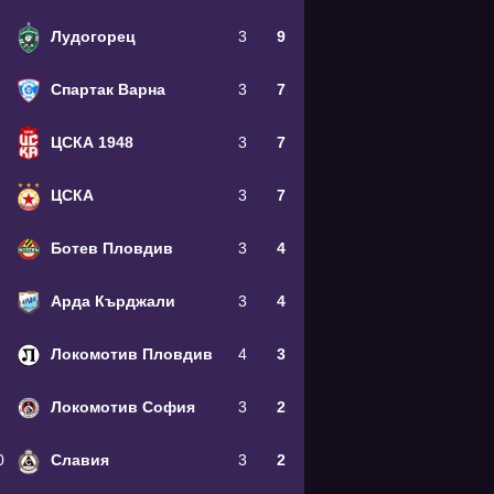
Лудогорец
3
9
Спартак Варна
3
7
ЦСКА 1948
3
7
ЦСКА
3
7
Ботев Пловдив
3
4
Арда Кърджали
3
4
Локомотив Пловдив
4
3
Локомотив София
3
2
0
Славия
3
2