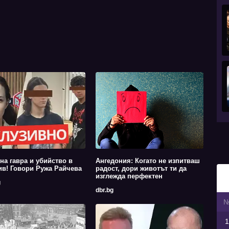
на гавра и убийство в
Ангедония: Когато не изпитваш
в! Говори Ружа Райчева
радост, дори животът ти да
изглежда перфектен
g
dbr.bg
1