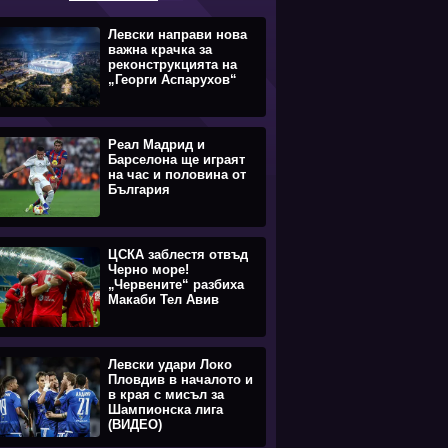
Левски направи нова
важна крачка за
реконструкцията на
„Георги Аспарухов“
Реал Мадрид и
Барселона ще играят
на час и половина от
България
ЦСКА заблестя отвъд
Черно море!
„Червените“ разбиха
Макаби Тел Авив
Левски удари Локо
Пловдив в началото и
в края с мисъл за
Шампионска лига
(ВИДЕО)