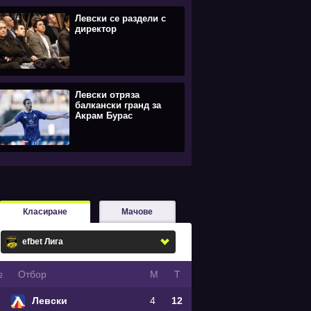
Левски се раздели с
директор
Левски отряза
балкански гранд за
Акрам Бурас
Класиране
Мачове
№
Oтбор
М
Т
Левски
4
12