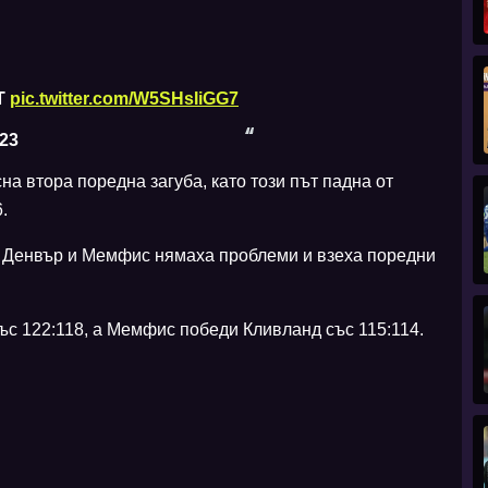
ST
pic.twitter.com/W5SHsIiGG7
023
а втора поредна загуба, като този път падна от
.
 Денвър и Мемфис нямаха проблеми и взеха поредни
с 122:118, а Мемфис победи Кливланд със 115:114.