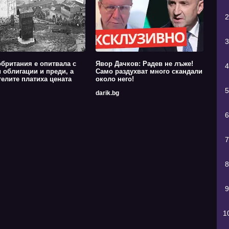
2
3
британия е опитвала с
Явор Дачков: Радев не лъже!
4
 облигации и преди, а
Само раздухват много скандали
елите платиха цената
около него!
5
darik.bg
6
7
8
9
1