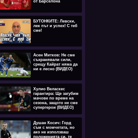
от Барселона
БУТОНКИТЕ: Левски,
лек път и успех! С теб
сме!
Асен Митков: Не сме
съхранявали сили,
срещу Кайрат няма да
ни е лесно (ВИДЕО)
Хулио Веласкес
гарантира: Ще загубим
мачове по време на
сезона, защото не сме
супергерои (ВИДЕО)
Душан Косич: Горд
съм с момчетата, но
ако не използваш
положенията си, те