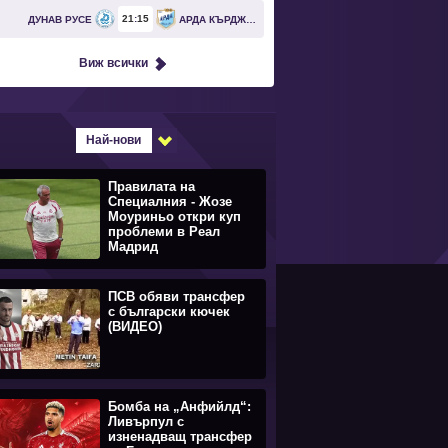
21
15
ДУНАВ РУСЕ
АРДА КЪРДЖАЛИ
Виж всички
Най-нови
Правилата на
Специалния - Жозе
Моуриньо откри куп
проблеми в Реал
Мадрид
ПСВ обяви трансфер
с български кючек
(ВИДЕО)
Бомба на „Анфийлд“:
Ливърпул с
изненадващ трансфер