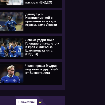
наказват (ВИДЕО)
Давид Кусо:
Независимо кой е
противникът и къде
играем, само Левски
Левски удари Локо
Пловдив в началото и
в края с мисъл за
Шампионска лига
(ВИДЕО)
Челси праща Мудрик
под наем в друг клуб
от Висшата лига
Най-четени