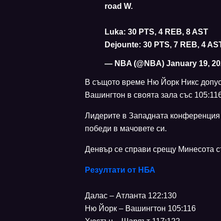
road W.
Luka: 30 PTS, 4 REB, 8 AST
Dejounte: 30 PTS, 7 REB, 4 A
— NBA (@NBA)
January 19, 2
В същото време Ню Йорк Никс допусн
Вашингтон в своята зала със 105:116
Лидерите в Западната конференция
победи в мачовете си.
Денвър се справи срещу Минесота съ
Резултати от НБА
Далас – Атланта 122:130
Ню Йорк – Вашингтон 105:116