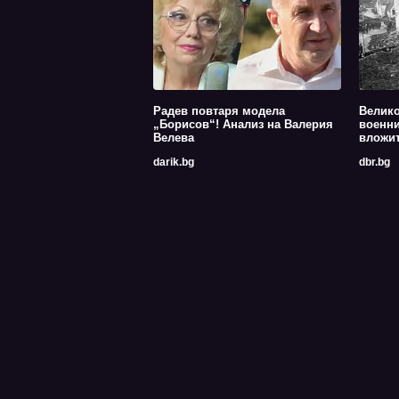
Радев повтаря модела
Велико
„Борисов“! Анализ на Валерия
военни
Велева
вложит
darik.bg
dbr.bg