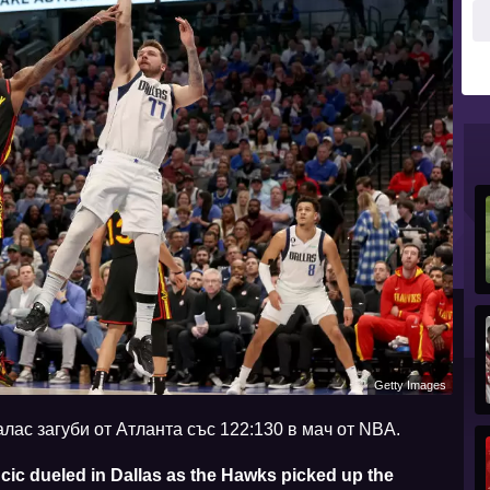
Getty Images
алас загуби от Атланта със 122:130 в мач от NBA.
ic dueled in Dallas as the Hawks picked up the