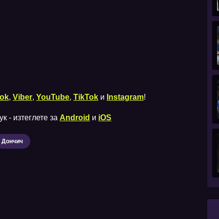
ok
,
Viber
,
YouTube
,
TikTok
и
Instagram
!
к - изтеглете за
Android
и
iOS
Дончич