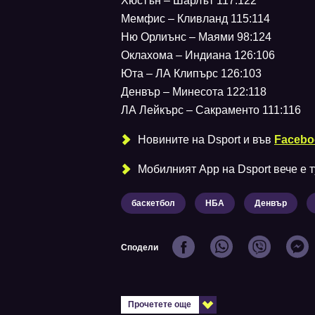
Хюстън – Шарлът 117:122
Мемфис – Кливланд 115:114
Ню Орлиънс – Маями 98:124
Оклахома – Индиана 126:106
Юта – ЛА Клипърс 126:103
Денвър – Минесота 122:118
ЛА Лейкърс – Сакраменто 111:116
Новините на Dsport и във
Facebo
Мобилният Аpp на Dsport вече е ту
баскетбол
НБА
Денвър
Сподели
Прочетете още