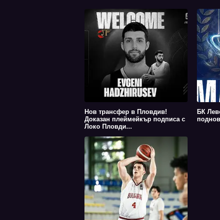
Нов трансфер в Пловдив!
БК Лев
Доказан плеймейкър подписа с
поднов
Локо Пловди...