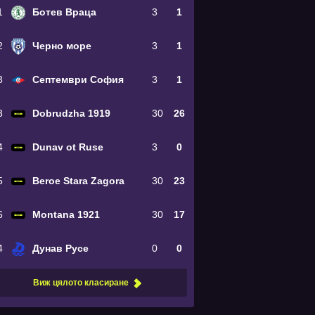
1
Ботев Враца
3
1
2
Черно море
3
1
3
Септември София
3
1
3
Dobrudzha 1919
30
26
4
Dunav ot Ruse
3
0
5
Beroe Stara Zagora
30
23
6
Montana 1921
30
17
4
Дунав Русе
0
0
Виж цялото класиране