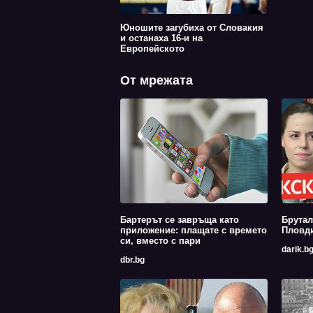
Юношите загубиха от Словакия
и останаха 16-и на
Европейското
От мрежата
Бартерът се завръща като
Брутал
приложение: плащате с времето
Пловди
си, вместо с пари
darik.b
dbr.bg