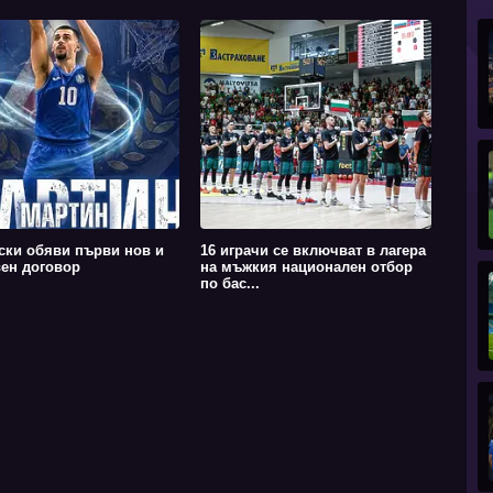
ски обяви първи нов и
16 играчи се включват в лагера
ен договор
на мъжкия национален отбор
по бас...