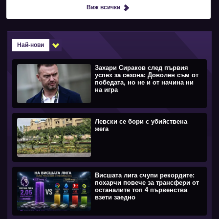
Виж всички
Най-нови
Захари Сираков след първия
успех за сезона: Доволен съм от
победата, но не и от начина ни
на игра
Левски се бори с убийствена
жега
Висшата лига счупи рекордите:
похарчи повече за трансфери от
останалите топ 4 първенства
взети заедно