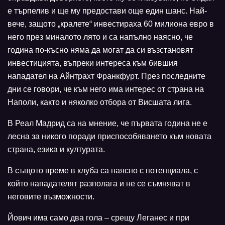
е търпелив и ще му предостави още един шанс. Най-
вече, защото „кралете“ инвестираха 60 милиона евро в
него през миналото лято и са напълно наясно, че
година по-късно няма да могат да си възстановят
инвестицията, въпреки интереса към бившия
нападател на Айнтрахт Франкфурт. През последните
дни се говори, че към него има интерес от страна на
Наполи, както и няколко отбора от Висшата лига.
В Реал Мадрид са на мнение, че първата година не е
лесна за никого поради приспособяването към новата
страна, езика и културата.
В същото време в клуба са наясно с потенциала, с
който нападателят разполага и не се съмняват в
неговите възможности.
Йович има само два гола – срещу Леганес и при