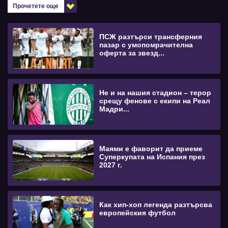
Прочетете още
ПСЖ разтърси трансферния
пазар с умопомрачителна
оферта за звезд...
Не и на нашия стадион – терор
срещу фенове с екипи на Реал
Мадри...
Маями е фаворит да приеме
Суперкупата на Испания през
2027 г.
Как хип-хоп легенда разтърсва
европейския футбол