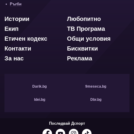
Ръгби
Истории
Любопитно
Екип
ТВ Програма
Етичен кодекс
Общи условия
Контакти
Бисквитки
За нас
Реклама
Darik.bg
9meseca.bg
Idei.bg
Dbr.bg
Последвай Дспорт