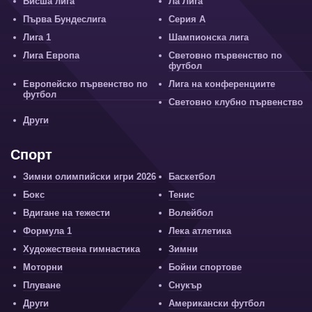
Висша лига
Ла Лига
Първа Бундеслига
Серия А
Лига 1
Шампионска лига
Лига Европа
Световно първенство по
футбол
Европейско първенство по
Лига на конференциите
футбол
Световно клубно първенство
Други
Спорт
Зимни олимпийски игри 2026
Баскетбол
Бокс
Тенис
Вдигане на тежести
Волейбол
Формула 1
Лека атлетика
Художествена гимнастика
Зимни
Моторни
Бойни спортове
Плуване
Снукър
Други
Американски футбол