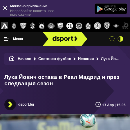
Мобилно приложение
Изпробвайте нашето ново
приложение
Меню
Начало
Световен футбол
Испания
Лука Йович остава в Реал Мадрид и през следващия сезон
Лука Йович остава в Реал Мадрид и през
следващия сезон
dsport.bg
13 Апр | 15:06