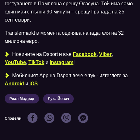
гостуването в Памплона срещу Осасуна. Той има само
един мач с пълни 90 минути – срещу Гранада на 25
септември.
Transfermarkt в момента оценява нападателя на 32
милиона евро.
Новините на Dsport и във
Facebook
,
Viber
,
YouTube
,
TikTok
и
Instagram
!
Мобилният Аpp на Dsport вече е тук - изтеглете за
Android
и
iOS
Реал Мадрид
Лука Йович
Сподели