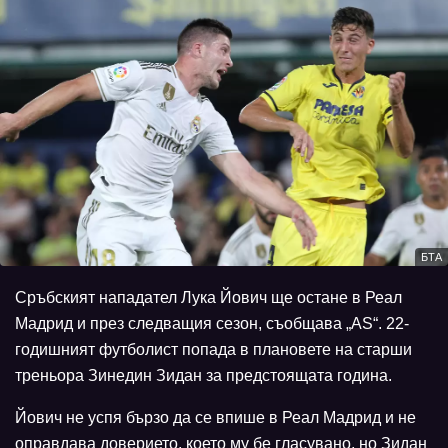
БТА
Сръбският нападател Лука Йович ще остане в Реал
Мадрид и през следващия сезон, съобщава „AS“. 22-
годишният футболист попада в плановете на старши
треньора Зинедин Зидан за предстоящата година.
Йович не успя бързо да се впише в Реал Мадрид и не
оправдава доверието, което му бе гласувано, но Зидан