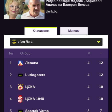
Радев повтаря модела „Борисов“!
Анализ на Валерия Велева
darik.bg
Класиране
Мачове
№
Oтбор
М
Т
1
Левски
4
12
2
Ludogorets
4
12
3
ЦСКА
4
10
4
ЦСКА 1948
4
10
5
Spartak Varna
3
7