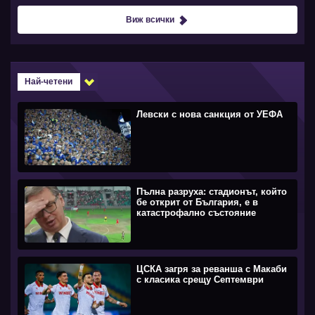
Виж всички
Най-четени
Левски с нова санкция от УЕФА
Пълна разруха: стадионът, който
бе открит от България, е в
катастрофално състояние
ЦСКА загря за реванша с Макаби
с класика срещу Септември