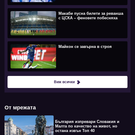
Макаби пусна билети за реванша
с ЦСКА – феновете побесняха
Майкон се завърна в строя
Виж всички
От мрежата
България изпревари Словакия и
Малта по качество на живот, но
остана извън Топ 40