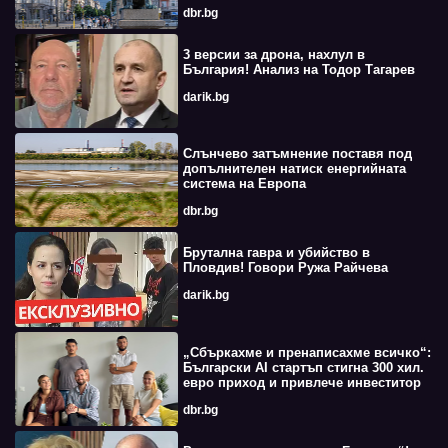
dbr.bg
3 версии за дрона, нахлул в
България! Анализ на Тодор Тагарев
darik.bg
Слънчево затъмнение поставя под
допълнителен натиск енергийната
система на Европа
dbr.bg
Брутална гавра и убийство в
Пловдив! Говори Ружа Райчева
darik.bg
„Сбъркахме и пренаписахме всичко“:
Български AI стартъп стигна 300 хил.
евро приход и привлече инвеститор
dbr.bg