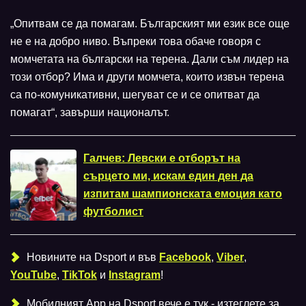
„Опитвам се да помагам. Българският ми език все още
не е на добро ниво. Въпреки това обаче говоря с
момчетата на български на терена. Дали съм лидер на
този отбор? Има и други момчета, които извън терена
са по-комуникативни, шегуват се и се опитват да
помагат“, завърши националът.
Галчев: Левски е отборът на
сърцето ми, искам един ден да
изпитам шампионската емоция като
футболист
Новините на Dsport и във
Facebook
,
Viber
,
YouTube
,
TikTok
и
Instagram
!
Мобилният Аpp на Dsport вече е тук - изтеглете за