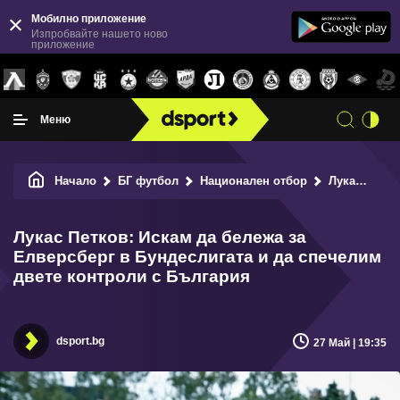
Мобилно приложение
Изпробвайте нашето ново
приложение
Меню
Начало
БГ футбол
Национален отбор
Лукас Петков: Искам да бележа за Елверсберг в Бундеслигата и да спечелим двете контроли с България
Лукас Петков: Искам да бележа за
Елверсберг в Бундеслигата и да спечелим
двете контроли с България
dsport.bg
27 Май | 19:35