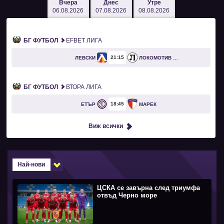
Вчера
Днес
Утре
06.08.2026
07.08.2026
08.08.2026
БГ ФУТБОЛ
EFBET ЛИГА
21
15
ЛЕВСКИ
ЛОКОМОТИВ ПЛОВДИВ
БГ ФУТБОЛ
ВТОРА ЛИГА
18
45
ЕТЪР
МАРЕК
Виж всички
Най-нови
ЦСКА се завърна след триумфа
отвъд Черно море