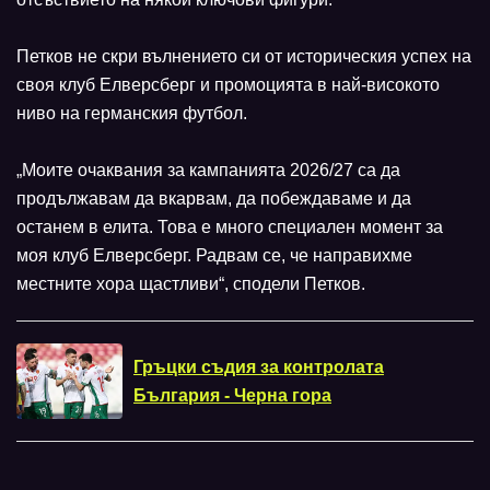
Петков не скри вълнението си от историческия успех на
своя клуб Елверсберг и промоцията в най-високото
ниво на германския футбол.
„Моите очаквания за кампанията 2026/27 са да
продължавам да вкарвам, да побеждаваме и да
останем в елита. Това е много специален момент за
моя клуб Елверсберг. Радвам се, че направихме
местните хора щастливи“, сподели Петков.
Гръцки съдия за контролата
България - Черна гора