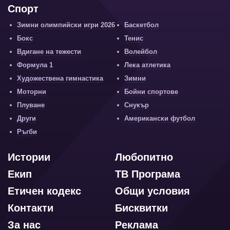
Спорт
Зимни олимпийски игри 2026
Баскетбол
Бокс
Тенис
Вдигане на тежести
Волейбол
Формула 1
Лека атлетика
Художествена гимнастика
Зимни
Моторни
Бойни спортове
Плуване
Снукър
Други
Американски футбол
Ръгби
Истории
Любопитно
Екип
ТВ Програма
Етичен кодекс
Общи условия
Контакти
Бисквитки
За нас
Реклама