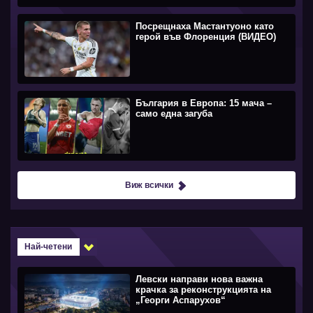
Посрещнаха Мастантуоно като
герой във Флоренция (ВИДЕО)
България в Европа: 15 мача –
само една загуба
Виж всички
Най-четени
Левски направи нова важна
крачка за реконструкцията на
„Георги Аспарухов“