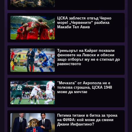
ЦСКА заблестя отвъд Черно
море! „Червените“ разбиха
Макаби Тел Авив
Треньорът на Кайрат похвали
феновете на Левски и обясни
защо отборът му не е стигнал до
равенството
''Мечката'' от Акропола не е
толкова страшна, ЦСКА 1948
може да мечтае
Петима титани в битка за трона
на ФИФА: кой може да смени
Джани Инфантино?