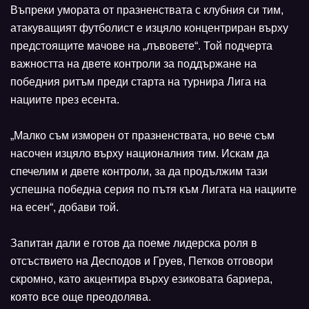
Въпреки умората от празненствата с клубния си тим,
атакуващият футболист е изцяло концентриран върху
предстоящите мачове на „лъвовете“. Той подчерта
важността на двете контроли за поддържане на
победния ритъм преди старта на турнира Лига на
нациите през есента.
„Малко съм изморен от празненствата, но вече съм
насочен изцяло върху националния тим. Искам да
спечелим и двете контроли, за да продължим тази
успешна победна серия по пътя към Лигата на нациите
на есен“, добави той.
Запитан дали е готов да поеме лидерска роля в
отсъствието на Десподов и Груев, Петков отговори
скромно, като акцентира върху езиковата бариера,
която все още преодолява.