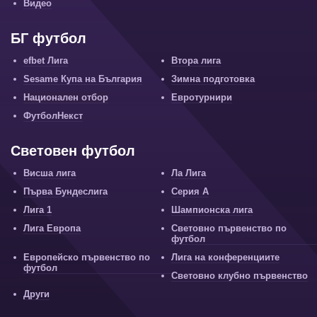
Видео
БГ футбол
efbet Лига
Втора лига
Sesame Купа на България
Зимна подготовка
Национален отбор
Евротурнири
ФутболНекст
Световен футбол
Висша лига
Ла Лига
Първа Бундеслига
Серия А
Лига 1
Шампионска лига
Лига Европа
Световно първенство по
футбол
Европейско първенство по
Лига на конференциите
футбол
Световно клубно първенство
Други