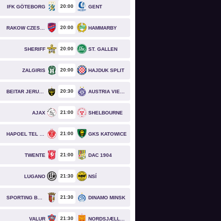
20
00
IFK GÖTEBORG
GENT
20
00
RAKOW CZESTOCHOWA
HAMMARBY
20
00
SHERIFF
ST. GALLEN
20
00
ZALGIRIS
HAJDUK SPLIT
20
30
BEITAR JERUSALEM
AUSTRIA VIENNA
21
00
AJAX
SHELBOURNE
21
00
HAPOEL TEL AVIV
GKS KATOWICE
21
00
TWENTE
DAC 1904
21
30
LUGANO
NSÍ
21
30
SPORTING BRAGA
DINAMO MINSK
21
30
VALUR
NORDSJÆLLAND