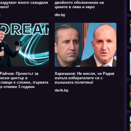
аздухват много скандали
двойното обозначение на
него!
цените в лева и евро
g
dbr.bg
Райчев: Проектът за
Харизанов: Не мисля, че Радев
ески център в
излъга избирателите си с
лавци е сложен, първата
външната политика!
е отнеме 3 години
darik.bg