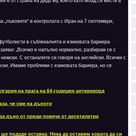
ия е от страна на дядо му, който като млад се мести в
а „лъвовете“ в контролата с Иран на 7 септември,
футболисти в съблекалнята и езиковата бариера
заяви: „Всичко е напълно нормално, разбирам се с
немски. С останалите си говоря на английски. Всички с
ски. Имаме проблеми с езиковата бариера, но се
лгария на прага на 64-годишен антирекорд
аза, че сме на дъното
а дъно от преди повече от десетилетие
ще подаде оставка: Нека да оставим хората да си