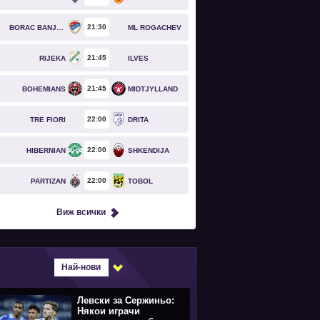
21
30
BORAC BANJA LUKA
ML ROGACHEV
21
45
RIJEKA
ILVES
21
45
BOHEMIANS
MIDTJYLLAND
22
00
TRE FIORI
DRITA
22
00
HIBERNIAN
SHKENDIJA
22
00
PARTIZAN
TOBOL
Виж всички
Най-нови
Левски за Сержиньо:
Някои играчи