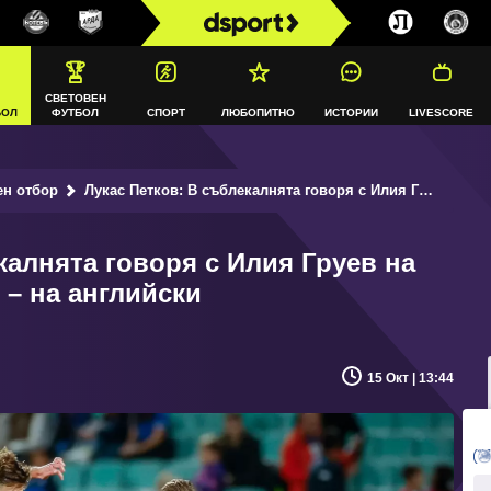
СВЕТОВЕН
БОЛ
ФУТБОЛ
СПОРТ
ЛЮБОПИТНО
ИСТОРИИ
LIVESCORE
ен отбор
Лукас Петков: В съблекалнята говоря с Илия Груев на немски, а с останалите – на английски
калнята говоря с Илия Груев на
 – на английски
15 Окт | 13:44