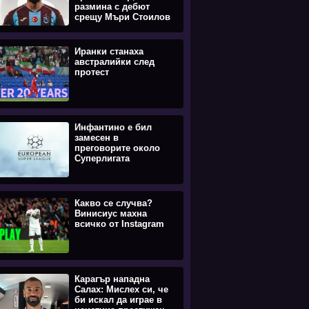
размина с дебют
срещу Мъри Стоилов
Иранки станаха
австралийки след
протест
Инфантино е бил
замесен в
преговорите около
Суперлигата
Какво се случва?
Винисиус махна
всичко от Instagram
Карагър нападна
Салах: Мислех си, че
би искал да играе в