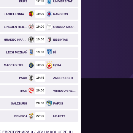
12
00
KUPS
UNIVERSITATEA CRAIOVA
19
00
JAGIELLONIA BIAŁYSTOK
RANGERS
19
00
LINCOLN RED IMPS
OMONIA NICOSIA
19
00
HRADEC KRÁLOVÉ
BESIKTAS
19
00
LECH POZNAŃ
KÍ
19
00
MACCABI TEL AVIV
ЦСКА
19
45
PAOK
ANDERLECHT
20
00
THUN
VÍKINGUR REYKJAVÍK
20
00
SALZBURG
PAFOS
22
00
BENFICA
HEARTS
ЕВРОТУРНИРИ
ЛИГА НА КОНФЕРЕНЦИИТЕ