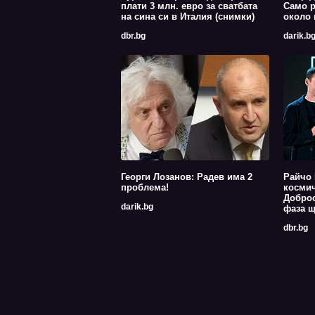
плати 3 млн. евро за сватбата
Само р
на сина си в Италия (снимки)
около 
dbr.bg
darik.b
Георги Лозанов: Радев има 2
Райчо 
проблема!
космич
Доброс
darik.bg
фаза щ
dbr.bg