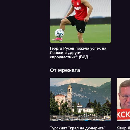
Георги Русев пожела успех на
Левски и „другия
евроучастник“ (ВИД...
От мрежата
Турският "крал на дюнерите"
Явор Д