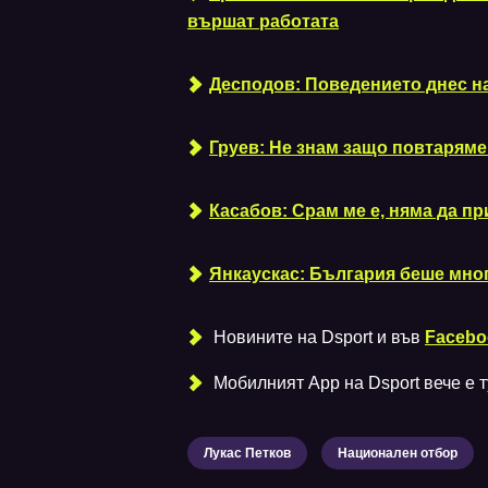
вършат работата
Десподов: Поведението днес на
Груев: Не знам защо повтаряме
Касабов: Срам ме е, няма да п
Янкаускас: България беше мног
Новините на Dsport и във
Facebo
Мобилният Аpp на Dsport вече е ту
Лукас Петков
Национален отбор