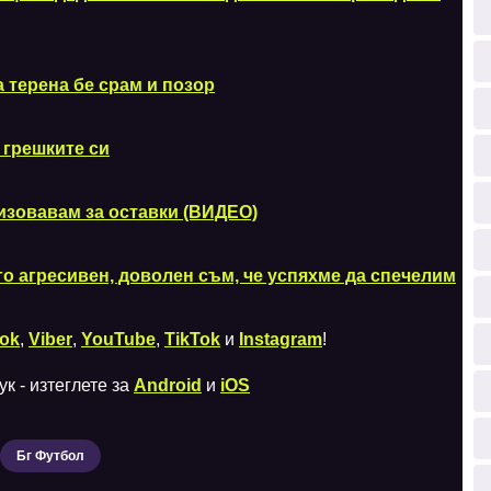
 терена бе срам и позор
 грешките си
ризовавам за оставки (ВИДЕО)
о агресивен, доволен съм, че успяхме да спечелим
ok
,
Viber
,
YouTube
,
TikTok
и
Instagram
!
к - изтеглете за
Android
и
iOS
Бг Футбол