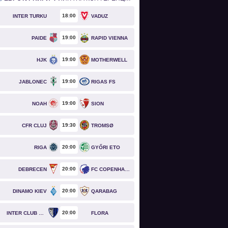
18
00
INTER TURKU
VADUZ
19
00
PAIDE
RAPID VIENNA
19
00
HJK
MOTHERWELL
19
00
JABLONEC
RIGAS FS
19
00
NOAH
SION
19
30
CFR CLUJ
TROMSØ
20
00
RIGA
GYŐRI ETO
20
00
DEBRECEN
FC COPENHAGEN
20
00
DINAMO KIEV
QARABAG
20
00
INTER CLUB D'ESCALDES
FLORA