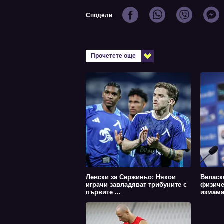
Сподели
Прочетете още
Левски за Сержиньо: Някои
Веласк
играчи завладяват трибуните с
физиче
първите ...
измама 