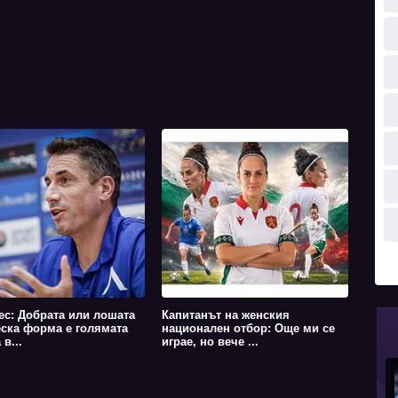
ес: Добрата или лошата
Капитанът на женския
ска форма е голямата
национален отбор: Още ми се
в...
играе, но вече ...