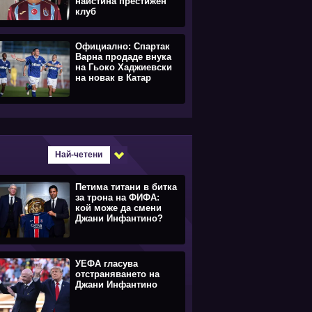
наистина престижен
клуб
Официално: Спартак
Варна продаде внука
на Гьоко Хаджиевски
на новак в Катар
Най-четени
Петима титани в битка
за трона на ФИФА:
кой може да смени
Джани Инфантино?
УЕФА гласува
отстраняването на
Джани Инфантино