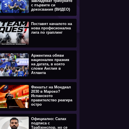
завладяват трибуните
с първите си
докосвания (ВИДЕО)
Поставят началото на
нова професионална
лига по граплинг
Аржентина обяви
национален празник
на датата, в която
сломи Англия в
Атланта
Финалът на Мондиал
2030 в Мароко?
Испанското
правителство реагира
остро
Официално: Салах
подписа с
Трабзонспор, но се