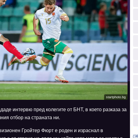
startphoto.bg
даде интервю пред колегите от БНТ, в което разказа за
ния отбор на страната ни.
визионен Гройтер Фюрт е роден и израснал в