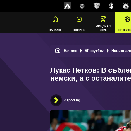
МОНДИАЛ
НАЧАЛО
НОВИНИ
2026
БГ ФУТ
Начало
БГ футбол
Национал
Лукас Петков: В събле
немски, а с останалите
dsport.bg