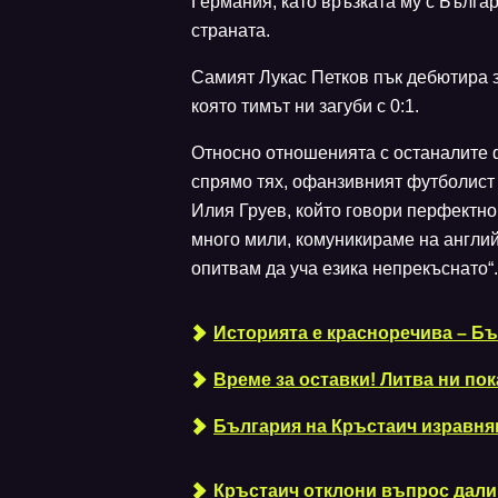
Германия, като връзката му с Българ
страната.
Самият Лукас Петков пък дебютира з
която тимът ни загуби с 0:1.
Относно отношенията с останалите 
спрямо тях, офанзивният футболист 
Илия Груев, който говори перфектно 
много мили, комуникираме на англий
опитвам да уча езика непрекъснато“.
Историята е красноречива – Бъ
Време за оставки! Литва ни пок
България на Кръстаич изравняв
Кръстаич отклони въпрос дали 