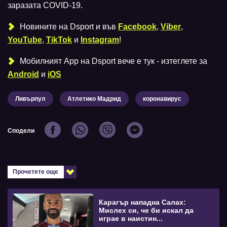
заразата COVID-19.
Новините на Dsport и във
Facebook
,
Viber
,
YouTube
,
TikTok
и
Instagram
!
Мобилният Аpp на Dsport вече е тук - изтеглете за
Android
и
iOS
Ливърпул
Атлетико Мадрид
коронавирус
Сподели
Прочетете още
Карагър нападна Салах:
Мислех си, че би искал да
играе в наистин...