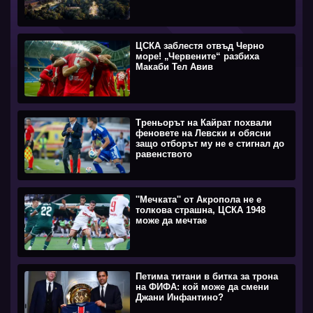
ЦСКА заблестя отвъд Черно
море! „Червените“ разбиха
Макаби Тел Авив
Треньорът на Кайрат похвали
феновете на Левски и обясни
защо отборът му не е стигнал до
равенството
''Мечката'' от Акропола не е
толкова страшна, ЦСКА 1948
може да мечтае
Петима титани в битка за трона
на ФИФА: кой може да смени
Джани Инфантино?