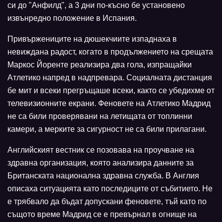
си до "Анфилд", а 3 дни по-късно бе установено
извънредно положение в Испания.
Привържениците на дюшекчиите изпаднаха в
невиждана радост, когато в продължението на срещата
Маркос Йоренте реализира два гола, изпращайки
Атлетико напред в надпревара. Социалната дистанция
бе мит и всеки прегръщаше всеки, както се убедихме от
телевизионните екрани. Феновете на Атлетико Мадрид
не са били проверявани на летищата от топлинни
камери, а мерките за сигурност не са били прилагани.
Английският вестник се позовава на проучване на
здравна организация, която анализира данните за
Британската национална здравна служба. В Англия
описаха ситуацията като последиците от събитието. Не
е трябвало да бъдат допускани феновете, тъй като по
същото време Мадрид се е превърнал в огнище на