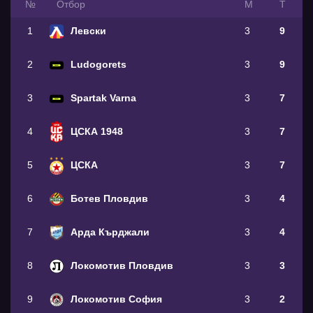
№
Oтбор
М
Т
1
Левски
3
9
2
Ludogorets
3
9
3
Spartak Varna
3
7
4
ЦСКА 1948
3
7
5
ЦСКА
3
7
6
Ботев Пловдив
3
4
7
Арда Кърджали
3
4
8
Локомотив Пловдив
3
3
9
Локомотив София
3
2