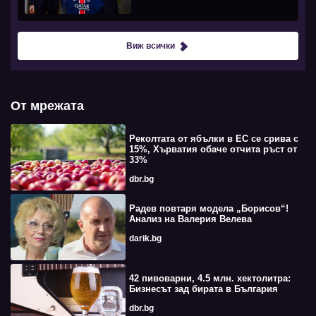
Виж всички
От мрежата
Реколтата от ябълки в ЕС се срива с
15%, Хърватия обаче отчита ръст от
33%
dbr.bg
Радев повтаря модела „Борисов“!
Анализ на Валерия Велева
darik.bg
42 пивоварни, 4.5 млн. хектолитра:
Бизнесът зад бирата в България
dbr.bg