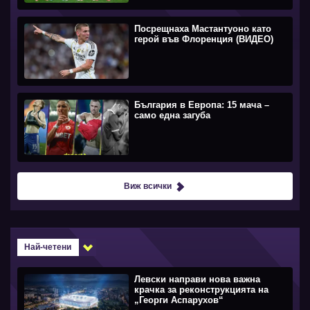
Посрещнаха Мастантуоно като
герой във Флоренция (ВИДЕО)
България в Европа: 15 мача –
само една загуба
Виж всички
Най-четени
Левски направи нова важна
крачка за реконструкцията на
„Георги Аспарухов“