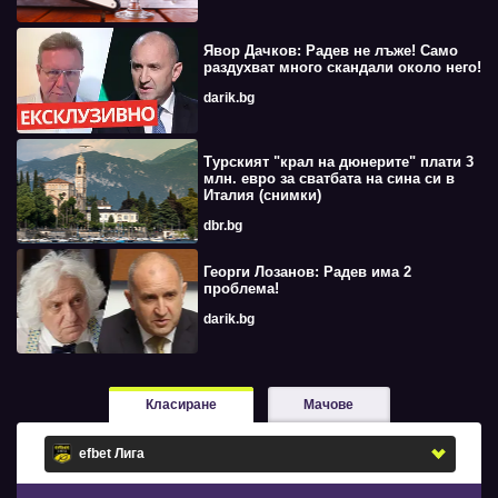
Явор Дачков: Радев не лъже! Само
раздухват много скандали около него!
darik.bg
Турският "крал на дюнерите" плати 3
млн. евро за сватбата на сина си в
Италия (снимки)
dbr.bg
Георги Лозанов: Радев има 2
проблема!
darik.bg
Класиране
Мачове