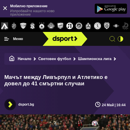
Мобилно приложение
Изпробвайте нашето ново
приложение
Меню
Начало
Световен футбол
Шампионска лига
Мачът 
Мачът между Ливърпул и Атлетико е
довел до 41 смъртни случаи
dsport.bg
24 Май | 16:44