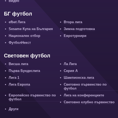
Видео
БГ футбол
efbet Лига
Втора лига
Sesame Купа на България
Зимна подготовка
Национален отбор
Евротурнири
ФутболНекст
Световен футбол
Висша лига
Ла Лига
Първа Бундеслига
Серия А
Лига 1
Шампионска лига
Лига Европа
Световно първенство по
футбол
Европейско първенство по
Лига на конференциите
футбол
Световно клубно първенство
Други