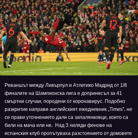
Реваншът между Ливърпул и Атлетико Мадрид от 1/8
финалите на Шампионска лига е допринесъл за 41
смъртни случаи, породени от коронавирус. Подобно
разкритие направи английският ежедневник „Times”, не
се прави уточнението дали са запалянковци, които са
били на мача или не. Над 3 хиляди фенове на
испанския клуб пропътуваха разстоянието от домовете