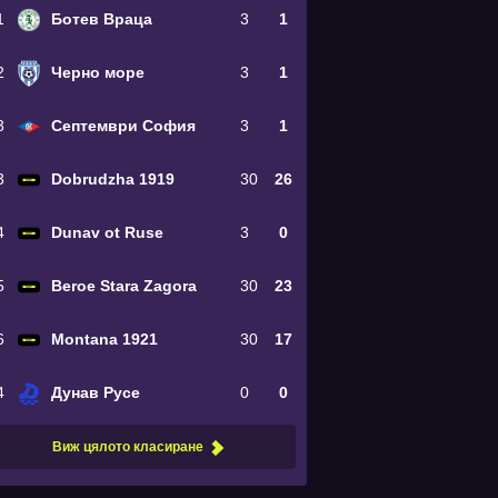
1
Ботев Враца
3
1
2
Черно море
3
1
3
Септември София
3
1
3
Dobrudzha 1919
30
26
4
Dunav ot Ruse
3
0
5
Beroe Stara Zagora
30
23
6
Montana 1921
30
17
4
Дунав Русе
0
0
Виж цялото класиране