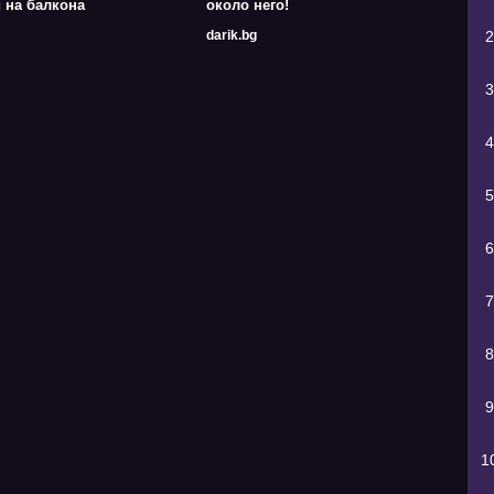
 на балкона
около него!
darik.bg
2
3
4
5
6
7
8
9
1