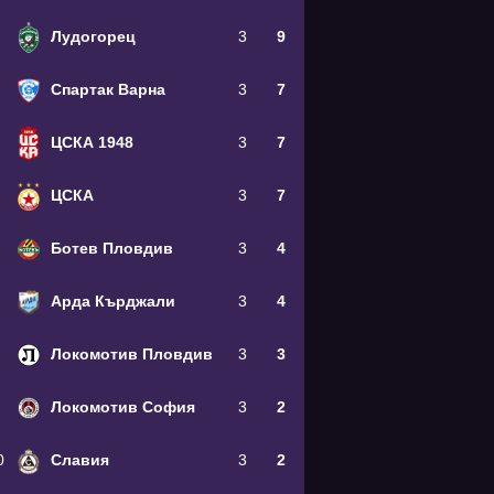
Лудогорец
3
9
Спартак Варна
3
7
ЦСКА 1948
3
7
ЦСКА
3
7
Ботев Пловдив
3
4
Арда Кърджали
3
4
Локомотив Пловдив
3
3
Локомотив София
3
2
0
Славия
3
2