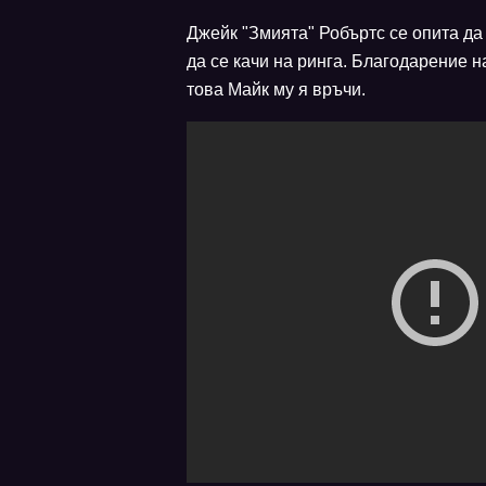
Джейк "Змията" Робъртс се опита да
да се качи на ринга. Благодарение н
това Майк му я връчи.