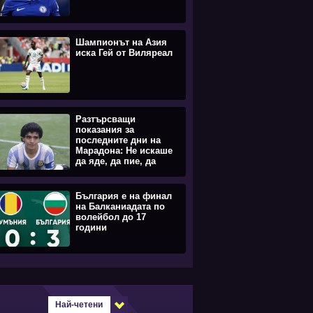
Шампионът на Азия
иска Гей от Виляреал
Разтърсващи
показания за
последните дни на
Марадона: Не искаше
да яде, да пие, да
става
България е на финал
на Балканиадата по
волейбол до 17
години
Най-четени