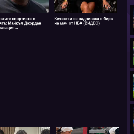
гатите спортисти в
Кечистки се надпиваха с бира
ята: Майкъл Джордан
на мач от НБА (ВИДЕО)
ласация...