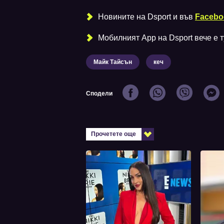
Новините на Dsport и във
Facebo
Мобилният Аpp на Dsport вече е ту
Майк Тайсън
кеч
Сподели
Прочетете още