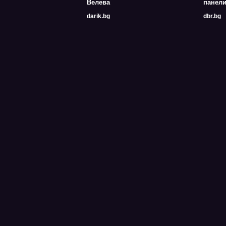
Велева
панели
darik.bg
dbr.bg