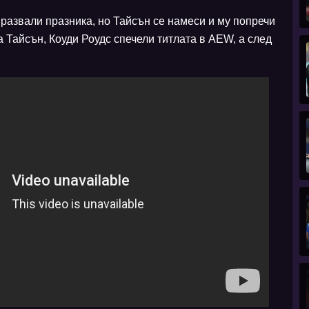
 развали празника, но Тайсън се намеси и му попречи
а Тайсън, Коуди Роудс спечели титлата в AEW, a след