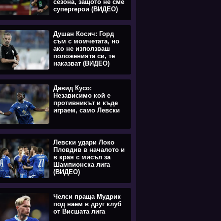
сезона, защото не сме
супергерои (ВИДЕО)
Душан Косич: Горд
съм с момчетата, но
ако не използваш
положенията си, те
наказват (ВИДЕО)
Давид Кусо:
Независимо кой е
противникът и къде
играем, само Левски
Левски удари Локо
Пловдив в началото и
в края с мисъл за
Шампионска лига
(ВИДЕО)
Челси праща Мудрик
под наем в друг клуб
от Висшата лига