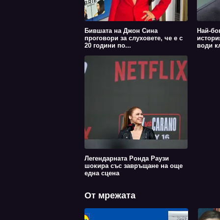
Бившата на Джон Сина
Най-бо
проговори за слуховете, че е с
истори
20 години по...
води к
Легендарната Ронда Раузи
шокира със завръщане на още
една сцена
От мрежата