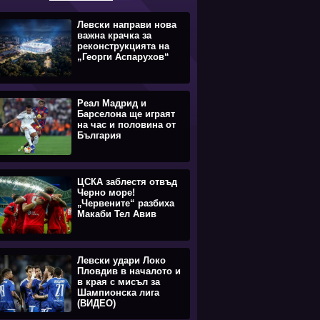
Левски направи нова
важна крачка за
реконструкцията на
„Георги Аспарухов“
Реал Мадрид и
Барселона ще играят
на час и половина от
България
ЦСКА заблестя отвъд
Черно море!
„Червените“ разбиха
Макаби Тел Авив
Левски удари Локо
Пловдив в началото и
в края с мисъл за
Шампионска лига
(ВИДЕО)