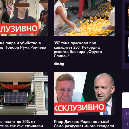
на гавра и убийство в
357 тона праскови при
в! Говори Ружа Райчева
капацитет 230: Рекордна
реколта блокира „Фрукто-
g
Сливен“
dbr.bg
е пестят до 30% от
Явор Дачков: Радев не лъже!
1
те за ток със слънчеви
Само раздухват много скандали