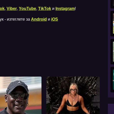
ok
,
Viber
,
YouTube
,
TikTok
и
Instagram
!
к - изтеглете за
Android
и
iOS