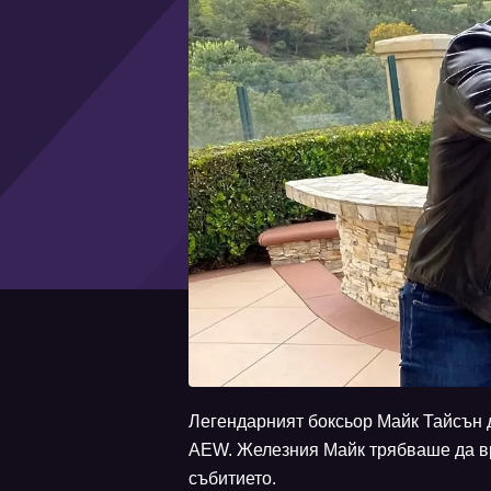
Легендарният боксьор Майк Тайсън д
AEW. Железния Майк трябваше да вр
събитието.