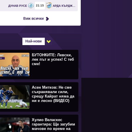
21
15
ДУНАВ РУСЕ
АРДА КЪРДЖАЛИ
Виж всички
Най-нови
БУТОНКИТЕ: Левски,
лек път и успех! С теб
сме!
Асен Митков: Не сме
съхранявали сили,
срещу Кайрат няма да
ни е лесно (ВИДЕО)
Хулио Веласкес
гарантира: Ще загубим
мачове по време на