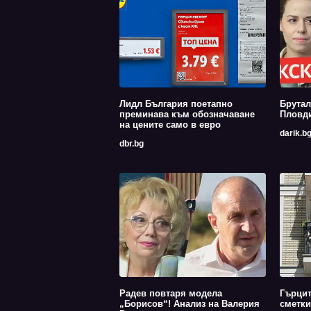
Лидл България поетапно
Брутал
преминава към обозначаване
Пловди
на цените само в евро
darik.b
dbr.bg
Радев повтаря модела
Гърцит
„Борисов“! Анализ на Валерия
сметки