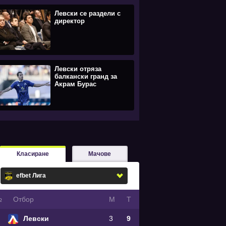
Левски се раздели с
директор
Левски отряза
балкански гранд за
Акрам Бурас
Класиране
Мачове
№
Oтбор
М
Т
Левски
3
9