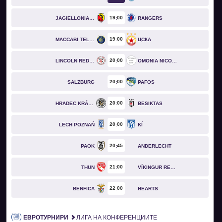
19
00
JAGIELLONIA BIAŁYSTOK
RANGERS
19
00
MACCABI TEL AVIV
ЦСКА
20
00
LINCOLN RED IMPS
OMONIA NICOSIA
20
00
SALZBURG
PAFOS
20
00
HRADEC KRÁLOVÉ
BESIKTAS
20
00
LECH POZNAŃ
KÍ
20
45
PAOK
ANDERLECHT
21
00
THUN
VÍKINGUR REYKJAVÍK
22
00
BENFICA
HEARTS
ЕВРОТУРНИРИ
ЛИГА НА КОНФЕРЕНЦИИТЕ