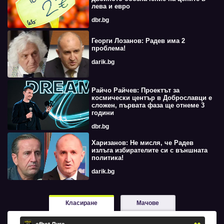
лева и евро
dbr.bg
Георги Лозанов: Радев има 2
проблема!
darik.bg
Райчо Райчев: Проектът за
космически център в Доброславци е
сложен, първата фаза ще отнеме 3
години
dbr.bg
Харизанов: Не мисля, че Радев
излъга избирателите си с външната
политика!
darik.bg
Класиране
Мачове