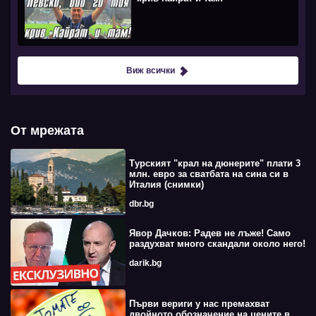
Виж всички
От мрежата
Турският "крал на дюнерите" плати 3
млн. евро за сватбата на сина си в
Италия (снимки)
dbr.bg
Явор Дачков: Радев не лъже! Само
раздухват много скандали около него!
darik.bg
Първи вериги у нас премахват
двойното обозначение на цените в