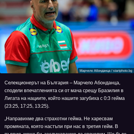
Марчело Абонданца / startphoto.bg
Селекционерът на България – Марчело Абонданца,
сподели впечатленията си от мача срещу Бразилия в
Лигата на нациите, който нашите загубиха с 0:3 гейма
(23:25, 17:25, 13:25).
„Направихме два страхотни гейма. Не харесвам
промяната, която настъпи при нас в третия гейм. В