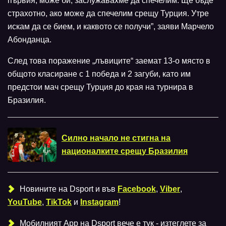
първия, може би, заслужавахме да спечелим. Ще бъде
страхотно, ако може да спечелим срещу Турция. Утре
искам да се бием, и каквото се получи”, заяви Марчело
Абонданца.
След това поражение „лъвиците“ заемат 13-о място в
общото класиране с 1 победа и 2 загуби, като им
предстои мач срещу Турция до края на турнира в
Бразилия.
Силно начало не стигна на
националките срещу Бразилия
Новините на Dsport и във
Facebook
,
Viber
,
YouTube
,
TikTok
и
Instagram
!
Мобилният Аpp на Dsport вече е тук - изтеглете за