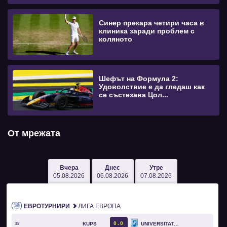
Синер прекара четири часа в
клиника заради проблем с
коляното
Шефът на Формула 2:
Удоволствие е да гледаш как
се състезава Цол...
От мрежата
Вчера
Днес
Утре
05.08.2026
06.08.2026
07.08.2026
ЕВРОТУРНИРИ
ЛИГА ЕВРОПА
0
0
KUPS
UNIVERSITATEA CRAIOVA
35`