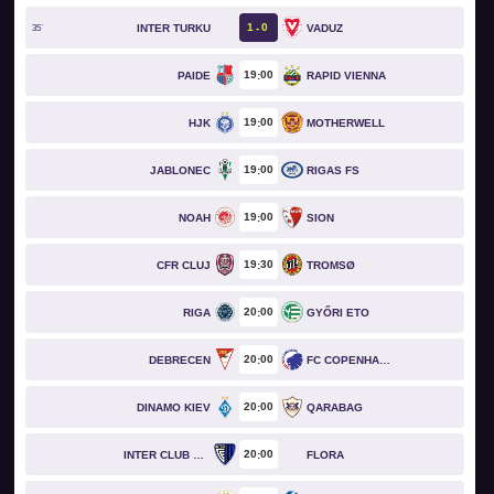
1
0
INTER TURKU
VADUZ
35`
19
00
PAIDE
RAPID VIENNA
19
00
HJK
MOTHERWELL
19
00
JABLONEC
RIGAS FS
19
00
NOAH
SION
19
30
CFR CLUJ
TROMSØ
20
00
RIGA
GYŐRI ETO
20
00
DEBRECEN
FC COPENHAGEN
20
00
DINAMO KIEV
QARABAG
20
00
INTER CLUB D'ESCALDES
FLORA