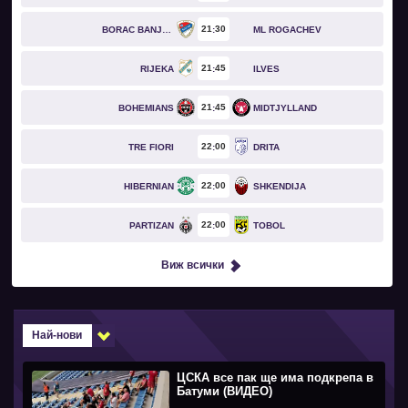
21
30
BORAC BANJA LUKA
ML ROGACHEV
21
45
RIJEKA
ILVES
21
45
BOHEMIANS
MIDTJYLLAND
22
00
TRE FIORI
DRITA
22
00
HIBERNIAN
SHKENDIJA
22
00
PARTIZAN
TOBOL
Виж всички
Най-нови
ЦСКА все пак ще има подкрепа в
Батуми (ВИДЕО)