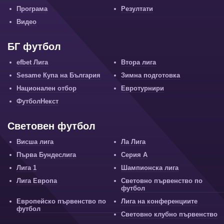
Програма
Резултати
Видео
БГ футбол
efbet Лига
Втора лига
Sesame Купа на България
Зимна подготовка
Национален отбор
Евротурнири
ФутболНекст
Световен футбол
Висша лига
Ла Лига
Първа Бундеслига
Серия А
Лига 1
Шампионска лига
Лига Европа
Световно първенство по
футбол
Европейско първенство по
Лига на конференциите
футбол
Световно клубно първенство