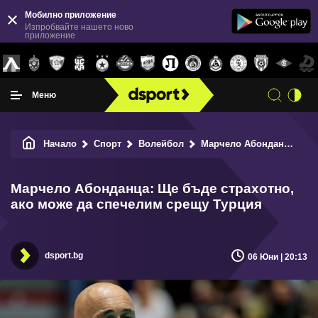
Мобилно приложение
Изпробвайте нашето ново
приложение
Меню
Начало
Спорт
Волейбол
Марчело Абонданца: Ще бъде страхотно, ако може да спечелим срещу Турция
Марчело Абонданца: Ще бъде страхотно,
ако може да спечелим срещу Турция
dsport.bg
06 Юни | 20:13