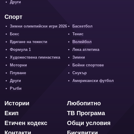
Други
Спорт
Зимни олимпийски игри 2026
Баскетбол
Бокс
Тенис
Вдигане на тежести
Волейбол
Формула 1
Лека атлетика
Художествена гимнастика
Зимни
Моторни
Бойни спортове
Плуване
Снукър
Други
Американски футбол
Ръгби
Истории
Любопитно
Екип
ТВ Програма
Етичен кодекс
Общи условия
Контакти
Бисквитки