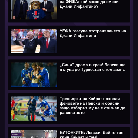
на ФИФА: кой може да смени
Джани Инфантино?
УЕФА гласува отстраняването на
Джани Инфантино
„Синя“ драма в края! Левски ще
пътува до Туркестан с гол аванс
Треньорът на Кайрат похвали
феновете на Левски и обясни
защо отборът му не е стигнал до
равенството
БУТОНКИТЕ: Левски, бий го тоя
крив Кайрат и там!