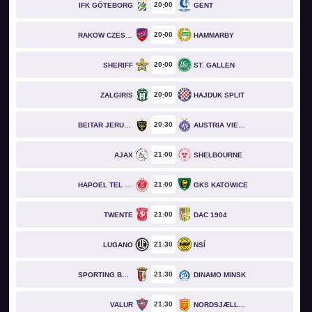
20
00
IFK GÖTEBORG
GENT
20
00
RAKOW CZESTOCHOWA
HAMMARBY
20
00
SHERIFF
ST. GALLEN
20
00
ZALGIRIS
HAJDUK SPLIT
20
30
BEITAR JERUSALEM
AUSTRIA VIENNA
21
00
AJAX
SHELBOURNE
21
00
HAPOEL TEL AVIV
GKS KATOWICE
21
00
TWENTE
DAC 1904
21
30
LUGANO
NSÍ
21
30
SPORTING BRAGA
DINAMO MINSK
21
30
VALUR
NORDSJÆLLAND