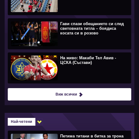
Гави спази обещанието си след
световната титла – боядиса
косата си в розово
На живо: Макаби Тел Авив -
ЦСКА (Състави)
Виж всички
Най-четени
Петима титани в битка за трона