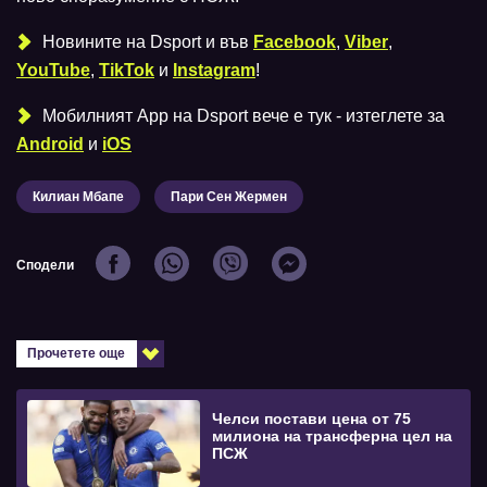
Новините на Dsport и във
Facebook
,
Viber
,
YouTube
,
TikTok
и
Instagram
!
Мобилният Аpp на Dsport вече е тук - изтеглете за
Android
и
iOS
Килиан Мбапе
Пари Сен Жермен
Сподели
Прочетете още
Челси постави цена от 75
милиона на трансферна цел на
ПСЖ