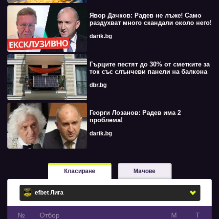
Явор Дачков: Радев не лъже! Само
раздухват много скандали около него!
darik.bg
Гърците пестят до 30% от сметките за
ток със слънчеви панели на балкона
dbr.bg
Георги Лозанов: Радев има 2
проблема!
darik.bg
Класиране
Мачове
№
Oтбор
М
Т