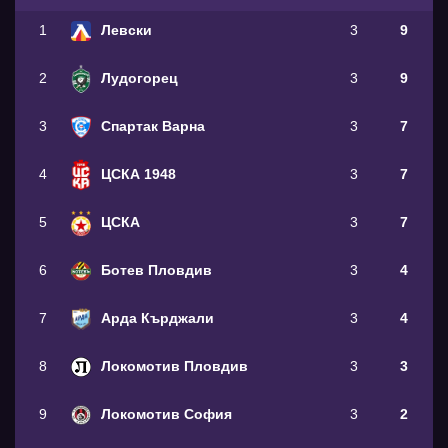
1
Левски
3
9
2
Лудогорец
3
9
3
Спартак Варна
3
7
4
ЦСКА 1948
3
7
5
ЦСКА
3
7
6
Ботев Пловдив
3
4
7
Арда Кърджали
3
4
8
Локомотив Пловдив
3
3
9
Локомотив София
3
2