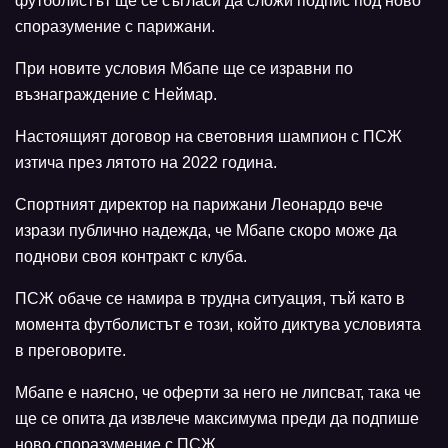
футболистът ще се съгласи да сложи подпис под ново
споразумение с парижани.
При новите условия Мбапе ще се изравни по
възнаграждение с Неймар.
Настоящият договор на световния шампион с ПСЖ
изтича през лятото на 2022 година.
Спортният директор на парижани Леонардо вече
изрази публично надежда, че Мбапе скоро може да
поднови своя контракт с клуба.
ПСЖ обаче се намира в трудна ситуация, тъй като в
момента футболистът е този, който диктува условията
в преговорите.
Мбапе е наясно, че оферти за него не липсват, така че
ще се опита да извлече максимума преди да подпише
ново споразумение с ПСЖ.