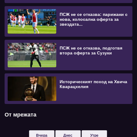
ПСЖ не се отказва: парижани с
нова, колосална оферта за
звездата...
ПСЖ не се отказва, подготвя
втора оферта за Сузуки
Историческият поход на Хвича
Кварацхелия
От мрежата
Вчера
Днес
Утре