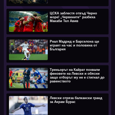
ЦСКА заблестя отвъд Черно
море! „Червените“ разбиха
Макаби Тел Авив
Реал Мадрид и Барселона ще
играят на час и половина от
България
Треньорът на Кайрат похвали
феновете на Левски и обясни
защо отборът му не е стигнал до
равенството
Левски отряза балкански гранд
за Акрам Бурас