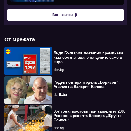
Виж всички
От мрежата
Лидл България поетапно преминава
към обозначаване на цените само в
евро
dbr.bg
Радев повтаря модела „Борисов“!
Анализ на Валерия Велева
darik.bg
357 тона праскови при капацитет 230:
Рекордна реколта блокира „Фрукто-
Сливен“
dbr.bg