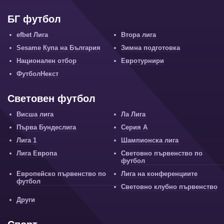
БГ футбол
efbet Лига
Втора лига
Sesame Купа на България
Зимна подготовка
Национален отбор
Евротурнири
ФутболНекст
Световен футбол
Висша лига
Ла Лига
Първа Бундеслига
Серия А
Лига 1
Шампионска лига
Лига Европа
Световно първенство по
футбол
Европейско първенство по
Лига на конференциите
футбол
Световно клубно първенство
Други