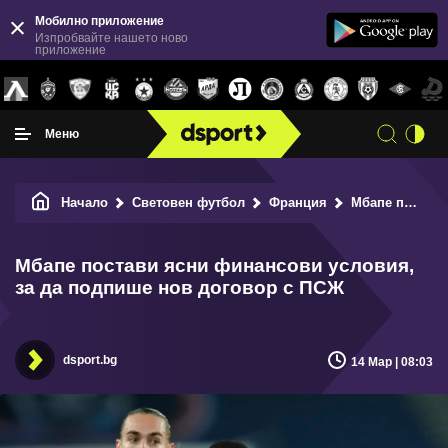
Мобилно приложение
Изпробвайте нашето ново
приложение
Меню
Начало
Световен футбол
Франция
Мбапе постави ясни финансови условия, за да подпише нов договор с ПСЖ
Мбапе постави ясни финансови условия,
за да подпише нов договор с ПСЖ
dsport.bg
14 Мар | 08:03