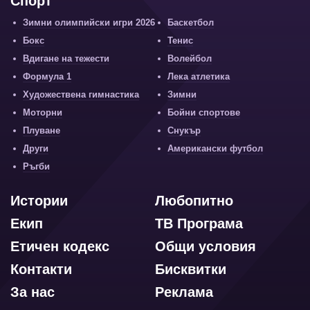
Спорт
Зимни олимпийски игри 2026
Баскетбол
Бокс
Тенис
Вдигане на тежести
Волейбол
Формула 1
Лека атлетика
Художествена гимнастика
Зимни
Моторни
Бойни спортове
Плуване
Снукър
Други
Американски футбол
Ръгби
Истории
Любопитно
Екип
ТВ Програма
Етичен кодекс
Общи условия
Контакти
Бисквитки
За нас
Реклама