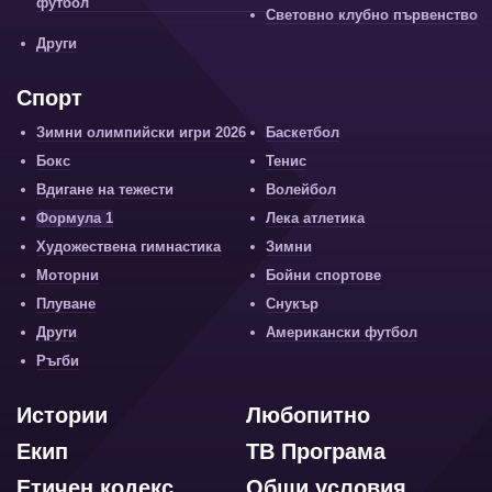
футбол
Световно клубно първенство
Други
Спорт
Зимни олимпийски игри 2026
Баскетбол
Бокс
Тенис
Вдигане на тежести
Волейбол
Формула 1
Лека атлетика
Художествена гимнастика
Зимни
Моторни
Бойни спортове
Плуване
Снукър
Други
Американски футбол
Ръгби
Истории
Любопитно
Екип
ТВ Програма
Етичен кодекс
Общи условия