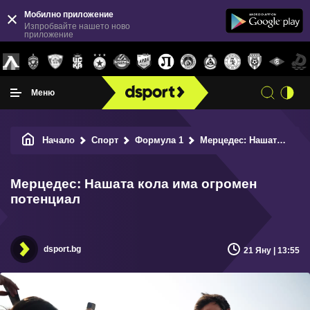
Мобилно приложение
Изпробвайте нашето ново
приложение
Меню
Начало
Спорт
Формула 1
Мерцедес: Нашата кола има огромен потенциал
Мерцедес: Нашата кола има огромен
потенциал
dsport.bg
21 Яну | 13:55