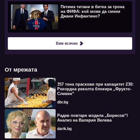
Петима титани в битка за трона
на ФИФА: кой може да смени
Джани Инфантино?
Виж всички
От мрежата
357 тона праскови при капацитет 230:
Рекордна реколта блокира „Фрукто-
Сливен“
dbr.bg
Радев повтаря модела „Борисов“!
Анализ на Валерия Велева
darik.bg