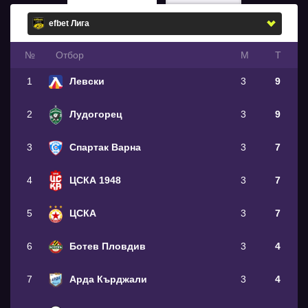
№
Oтбор
М
Т
1
Левски
3
9
2
Лудогорец
3
9
3
Спартак Варна
3
7
4
ЦСКА 1948
3
7
5
ЦСКА
3
7
6
Ботев Пловдив
3
4
7
Арда Кърджали
3
4