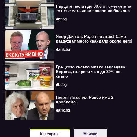
Гърците пестят до 30% от сметките за
ток със слънчеви панели на балкона
dbr.bg
Явор Дачков: Радев не лъже! Само
раздухват много скандали около него!
darik.bg
Гръцкото кисело мляко завладява
Европа, въпреки че е до 30% по-
скъпо
dbr.bg
Георги Лозанов: Радев има 2
проблема!
darik.bg
Класиране
Мачове