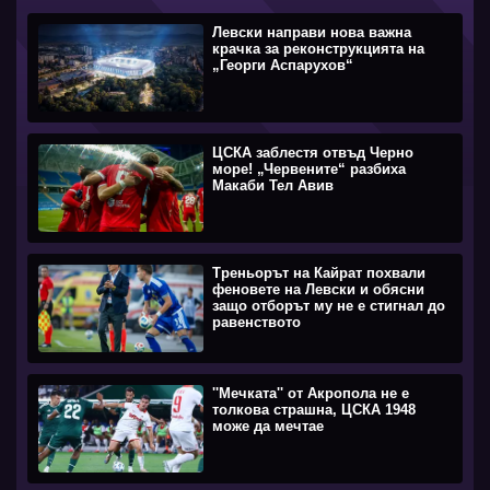
Левски направи нова важна
крачка за реконструкцията на
„Георги Аспарухов“
ЦСКА заблестя отвъд Черно
море! „Червените“ разбиха
Макаби Тел Авив
Треньорът на Кайрат похвали
феновете на Левски и обясни
защо отборът му не е стигнал до
равенството
''Мечката'' от Акропола не е
толкова страшна, ЦСКА 1948
може да мечтае