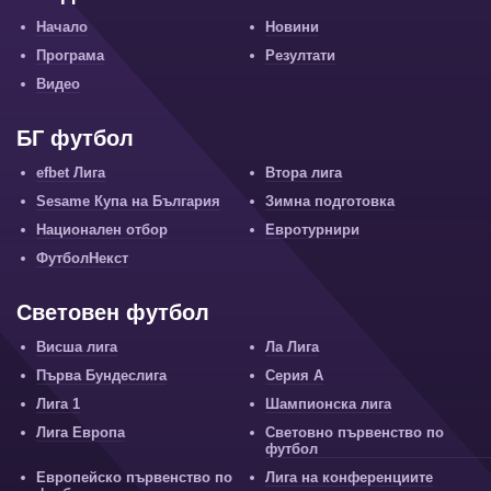
Начало
Новини
Програма
Резултати
Видео
БГ футбол
efbet Лига
Втора лига
Sesame Купа на България
Зимна подготовка
Национален отбор
Евротурнири
ФутболНекст
Световен футбол
Висша лига
Ла Лига
Първа Бундеслига
Серия А
Лига 1
Шампионска лига
Лига Европа
Световно първенство по
футбол
Европейско първенство по
Лига на конференциите