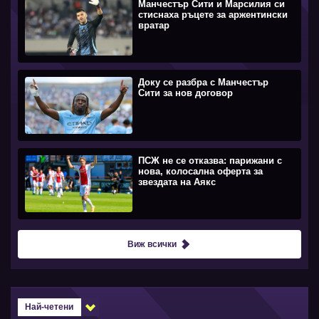
Манчестър Сити и Марсилия си
стиснаха ръцете за аржентински
вратар
Доку се разбра с Манчестър
Сити за нов договор
ПСЖ не се отказва: парижани с
нова, колосална оферта за
звездата на Аякс
Виж всички
Най-четени