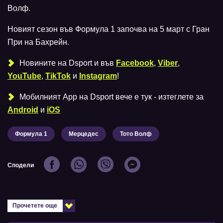
Волф.
Новият сезон във Формула 1 започва на 5 март с Гран
При на Бахрейн.
Новините на Dsport и във
Facebook
,
Viber
,
YouTube
,
TikTok
и
Instagram
!
Мобилният Аpp на Dsport вече е тук - изтеглете за
Android
и
iOS
Формула 1
Мерцедес
Тото Волф
Сподели
Прочетете още