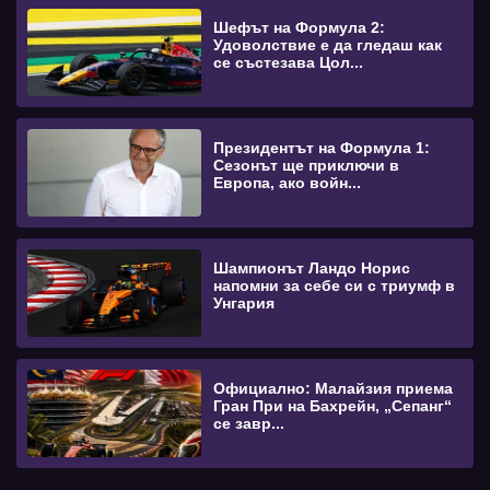
Шефът на Формула 2:
Удоволствие е да гледаш как
се състезава Цол...
Президентът на Формула 1:
Сезонът ще приключи в
Европа, ако войн...
Шампионът Ландо Норис
напомни за себе си с триумф в
Унгария
Официално: Малайзия приема
Гран При на Бахрейн, „Сепанг“
се завр...