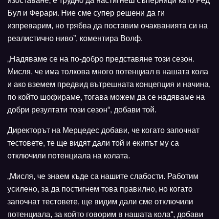
изоставане, е трудно да настигнеш съперници като Ред
Бул и Ферари. Ние сме супер решени да ги
изпреварим, но трябва да поставим очакванията си на
реалистично ниво”, коментира Волф.
„Надяваме се на по-добро представяне този сезон.
Мисля, че има толкова много потенциал в нашата кола
и ако вземем предвид вътрешната концепция и начина,
по който шофираме, тогава можем да се надяваме на
добри резултати този сезон“, добави той.
Директорът на Мерцедес добави, че когато започнат
тестовете, те ще видят дали той и екипът му са
отключили потенциала на колата.
„Мисля, че знаем къде са нашите слабости. Работим
усилено, за да постигнем това правилно, но когато
започнат тестовете, ще видим дали сме отключили
потенциала, за който говорим в нашата кола“, добави