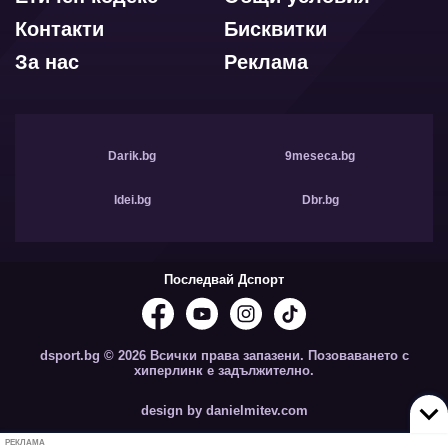
Контакти
Бисквитки
За нас
Реклама
Darik.bg
9meseca.bg
Idei.bg
Dbr.bg
Последвай Дспорт
dsport.bg © 2026 Всички права запазени. Позоваването с
хиперлинк е задължително.
design by danielmitev.com
РЕКЛАМА