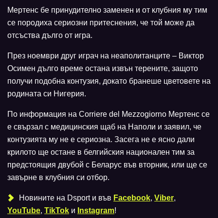
Мертенс бе принудително заменен и от клубния му тим
се породиха сериозни притеснения, че той може да
отсъства дълго от игра.
През ноември друг играч на неаполитанците – Виктор
Осимен дълго време остана извън терените, защото
получи подобна контузия, докато бранеше цветовете на
родината си Нигерия.
По информация на Corriere del Mezzogiorno Мертенс се
е свързал с медицинския щаб на Наполи и заявил, че
контузията му не е сериозна. Засега не е ясно дали
крилото ще остане в белгийския национален тим за
предстоящия двубой с Беларус във вторник, или ще се
завърне в клубния си отбор.
Новините на Dsport и във
Facebook
,
Viber
,
YouTube
,
TikTok
и
Instagram
!