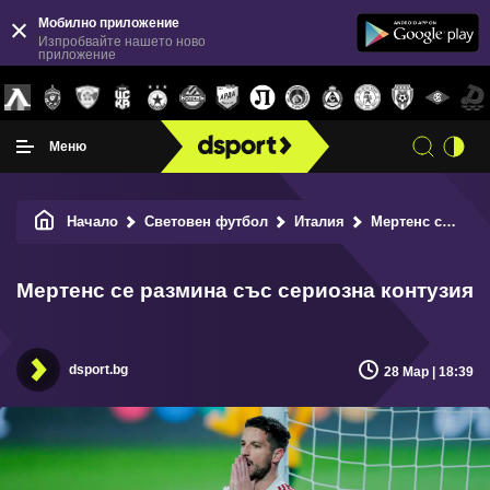
Мобилно приложение
Изпробвайте нашето ново
приложение
Меню
Начало
Световен футбол
Италия
Мертенс се размина със сериозна контузия
Мертенс се размина със сериозна контузия
dsport.bg
28 Мар | 18:39