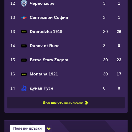
12
Черно море
3
1
13
Септември София
3
1
13
Dobrudzha 1919
30
26
14
Dunav ot Ruse
3
0
15
Beroe Stara Zagora
30
23
16
Montana 1921
30
17
14
Дунав Русе
0
0
Виж цялото класиране
Полезни връзки