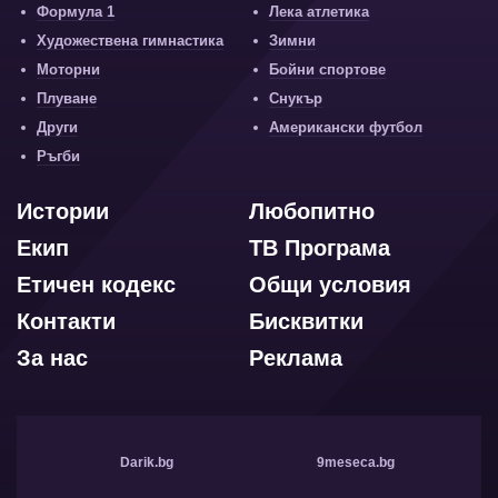
Формула 1
Лека атлетика
Художествена гимнастика
Зимни
Моторни
Бойни спортове
Плуване
Снукър
Други
Американски футбол
Ръгби
Истории
Любопитно
Екип
ТВ Програма
Етичен кодекс
Общи условия
Контакти
Бисквитки
За нас
Реклама
Darik.bg
9meseca.bg