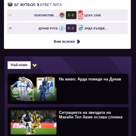
БГ ФУТБОЛ
EFBET ЛИГА
1
3
ЛОКОМОТИВ СОФИЯ
ЦСКА 1948
FT
0
1
ДУНАВ РУСЕ
АРДА КЪРДЖАЛИ
39`
Виж всички
Най-нови
На живо: Арда поведе на Дунав
Ситуацията на звездата на
Макаби Тел Авив остава сложна