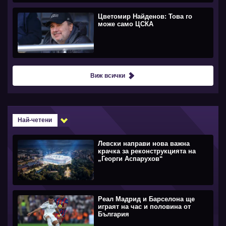
Цветомир Найденов: Това го
може само ЦСКА
Виж всички
Най-четени
Левски направи нова важна
крачка за реконструкцията на
„Георги Аспарухов“
Реал Мадрид и Барселона ще
играят на час и половина от
България