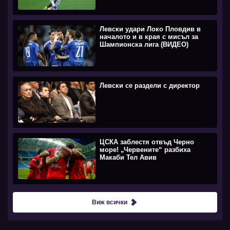
Левски удари Локо Пловдив в
началото и в края с мисъл за
Шампионска лига (ВИДЕО)
Левски се раздели с директор
ЦСКА заблестя отвъд Черно
море! „Червените“ разбиха
Макаби Тел Авив
Виж всички