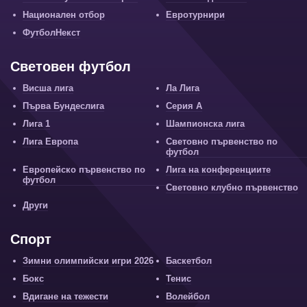
Национален отбор
Евротурнири
ФутболНекст
Световен футбол
Висша лига
Ла Лига
Първа Бундеслига
Серия А
Лига 1
Шампионска лига
Лига Европа
Световно първенство по
футбол
Европейско първенство по
Лига на конференциите
футбол
Световно клубно първенство
Други
Спорт
Зимни олимпийски игри 2026
Баскетбол
Бокс
Тенис
Вдигане на тежести
Волейбол