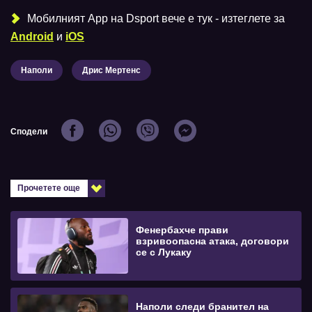
Мобилният Аpp на Dsport вече е тук - изтеглете за
Android
и
iOS
Наполи
Дрис Мертенс
Сподели
Прочетете още
Фенербахче прави
взривоопасна атака, договори
се с Лукаку
Наполи следи бранител на