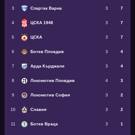
3
Спартак Варна
3
7
4
ЦСКА 1948
3
7
5
ЦСКА
3
7
6
Ботев Пловдив
3
4
7
Арда Кърджали
3
4
8
Локомотив Пловдив
4
3
9
Локомотив София
3
2
10
Славия
3
2
11
Ботев Враца
3
1