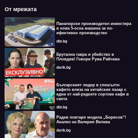
От мрежата
Панагюрски производител инвестира
в нова 5-осна машина за по-
ефективно производство
dbr.bg
Брутална гавра и убийство в
Пловдив! Говори Ружа Райчева
darik.bg
Българският лидер в спешълти
кафето влиза на китайския пазар с
едни от най-редките сортове кафе в
света
dbr.bg
Радев повтаря модела „Борисов“!
Анализ на Валерия Велева
darik.bg