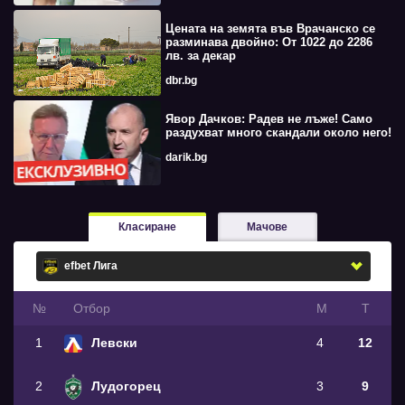
Цената на земята във Врачанско се
разминава двойно: От 1022 до 2286
лв. за декар
dbr.bg
Явор Дачков: Радев не лъже! Само
раздухват много скандали около него!
darik.bg
Класиране
Мачове
№
Oтбор
М
Т
1
Левски
4
12
2
Лудогорец
3
9