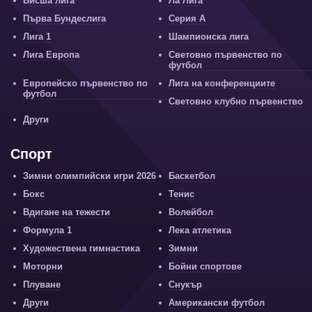
Висша лига
Ла Лига
Първа Бундеслига
Серия А
Лига 1
Шампионска лига
Лига Европа
Световно първенство по
футбол
Европейско първенство по
Лига на конференциите
футбол
Световно клубно първенство
Други
Спорт
Зимни олимпийски игри 2026
Баскетбол
Бокс
Тенис
Вдигане на тежести
Волейбол
Формула 1
Лека атлетика
Художествена гимнастика
Зимни
Моторни
Бойни спортове
Плуване
Снукър
Други
Американски футбол