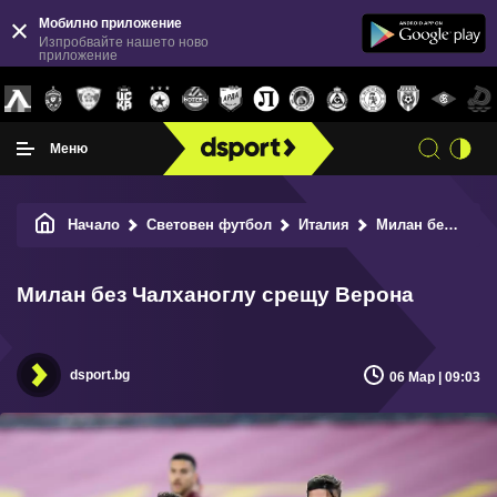
Мобилно приложение
Изпробвайте нашето ново
приложение
Меню
Начало
Световен футбол
Италия
Милан без Чалханоглу срещу Верона
Милан без Чалханоглу срещу Верона
dsport.bg
06 Мар | 09:03