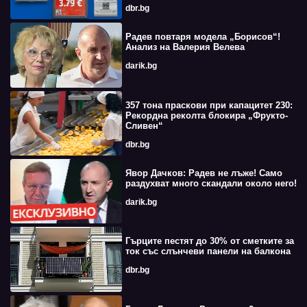
dbr.bg
Радев повтаря модела „Борисов“!
Анализ на Валерия Велева
darik.bg
357 тона праскови при капацитет 230:
Рекордна реколта блокира „Фрукто-
Сливен“
dbr.bg
Явор Дачков: Радев не лъже! Само
раздухват много скандали около него!
darik.bg
Гърците пестят до 30% от сметките за
ток със слънчеви панели на балкона
dbr.bg