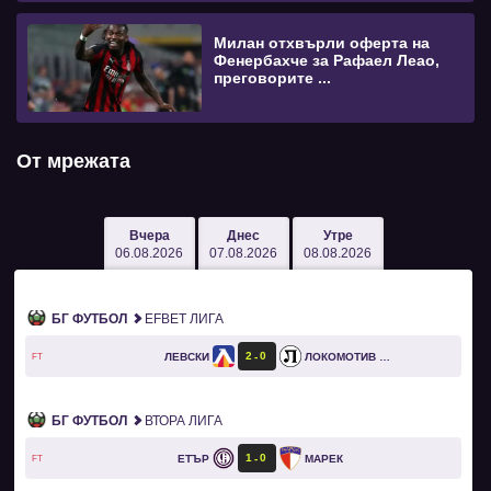
Милан отхвърли оферта на
Фенербахче за Рафаел Леао,
преговорите ...
От мрежата
Вчера
Днес
Утре
06.08.2026
07.08.2026
08.08.2026
БГ ФУТБОЛ
EFBET ЛИГА
2
0
ЛЕВСКИ
ЛОКОМОТИВ ПЛОВДИВ
FT
БГ ФУТБОЛ
ВТОРА ЛИГА
1
0
ЕТЪР
МАРЕК
FT