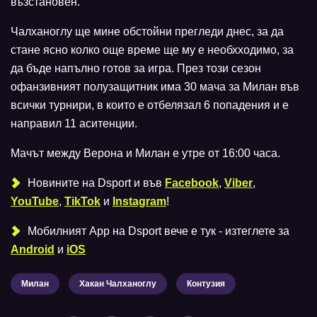
възстановен.
Чалханоглу ще мине обстойни прегледи днес, за да
стане ясно колко още време ще му е необхходимо, за
да бъде напълно готов за игра. През този сезон
офанзивният полузащитник има 30 мача за Милан във
всички турнири, в които е отбелязал 6 попадения и е
направил 11 аситенции.
Мачът между Верона и Милан е утре от 16:00 часа.
Новините на Dsport и във
Facebook
,
Viber
,
YouTube
,
TikTok
и
Instagram
!
Мобилният Аpp на Dsport вече е тук - изтеглете за
Android
и
iOS
Милан
Хакан Чалханоглу
Контузия