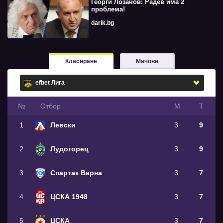
Георги Лозанов: Радев има 2
проблема!
darik.bg
Класиране
Мачове
№
Oтбор
М
Т
1
Левски
3
9
2
Лудогорец
3
9
3
Спартак Варна
3
7
4
ЦСКА 1948
3
7
5
ЦСКА
3
7