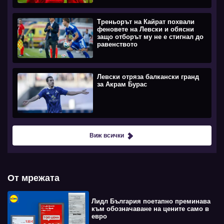
Треньорът на Кайрат похвали
феновете на Левски и обясни
защо отборът му не е стигнал до
равенството
Левски отряза балкански гранд
за Акрам Бурас
Виж всички
От мрежата
Лидл България поетапно преминава
към обозначаване на цените само в
евро