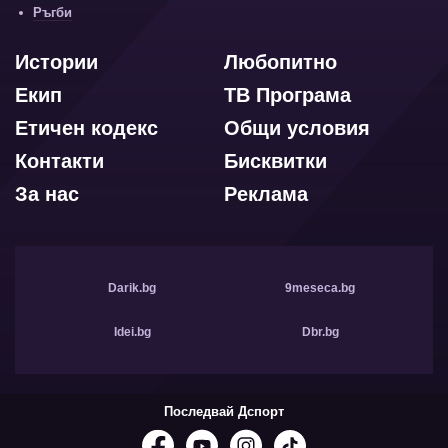
Ръгби
Истории
Любопитно
Екип
ТВ Програма
Етичен кодекс
Общи условия
Контакти
Бисквитки
За нас
Реклама
Darik.bg
9meseca.bg
Idei.bg
Dbr.bg
Последвай Дспорт