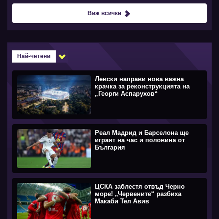
Виж всички
Най-четени
Левски направи нова важна
крачка за реконструкцията на
„Георги Аспарухов“
Реал Мадрид и Барселона ще
играят на час и половина от
България
ЦСКА заблестя отвъд Черно
море! „Червените“ разбиха
Макаби Тел Авив