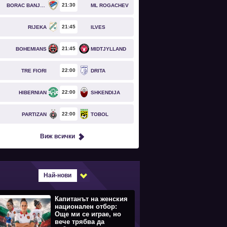
21
30
BORAC BANJA LUKA
ML ROGACHEV
21
45
RIJEKA
ILVES
21
45
BOHEMIANS
MIDTJYLLAND
22
00
TRE FIORI
DRITA
22
00
HIBERNIAN
SHKENDIJA
22
00
PARTIZAN
TOBOL
Виж всички
Най-нови
Капитанът на женския
национален отбор:
Още ми се играе, но
вече трябва да