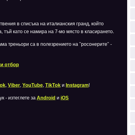
твения в списъка на италианския гранд, който
 тъй като се намира на 7-мо място в класирането.
а треньори са в полезрението на "росонерите" -
и отбор
ok
,
Viber
,
YouTube
,
TikTok
и
Instagram
!
к - изтеглете за
Android
и
iOS