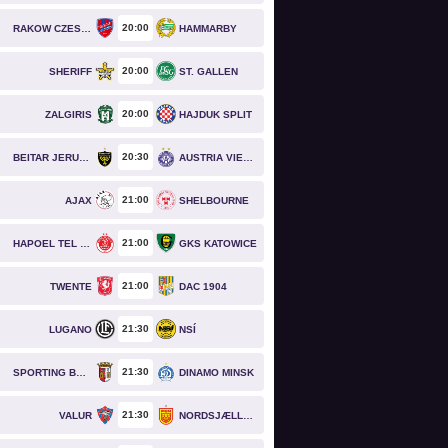
20
00
RAKOW CZESTOCHOWA
HAMMARBY
20
00
SHERIFF
ST. GALLEN
20
00
ZALGIRIS
HAJDUK SPLIT
20
30
BEITAR JERUSALEM
AUSTRIA VIENNA
21
00
AJAX
SHELBOURNE
21
00
HAPOEL TEL AVIV
GKS KATOWICE
21
00
TWENTE
DAC 1904
21
30
LUGANO
NSÍ
21
30
SPORTING BRAGA
DINAMO MINSK
21
30
VALUR
NORDSJÆLLAND