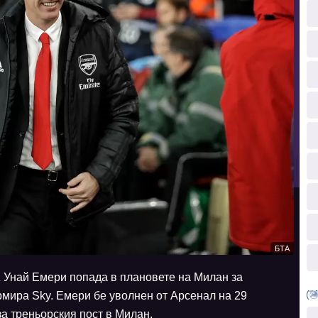
БТА
Унай Емери попада в плановете на Милан за
мира Sky. Емери бе уволнен от Арсенал на 29
за треньорския пост в Милан.