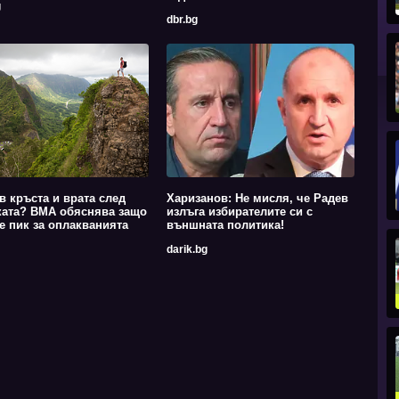
g
dbr.bg
в кръста и врата след
Харизанов: Не мисля, че Радев
ката? ВМА обяснява защо
излъга избирателите си с
 е пик за оплакванията
външната политика!
darik.bg