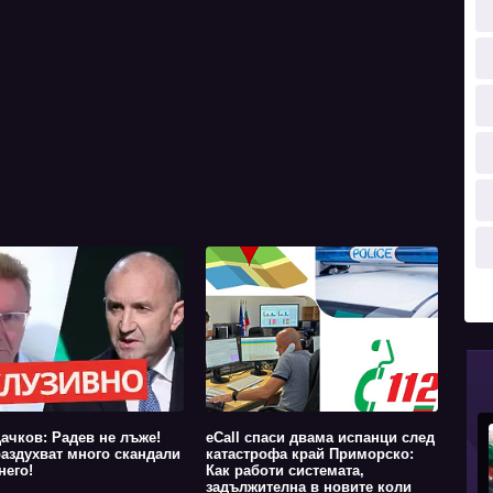
ачков: Радев не лъже!
eCall спаси двама испанци след
аздухват много скандали
катастрофа край Приморско:
него!
Как работи системата,
задължителна в новите коли