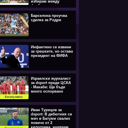
избирам между
футбола и
семейството (ВИДЕО)
Барселона проучва
сделка за Родри
Инфантино се извини
за грешките, но остава
президент на ФИФА
Израелски журналист
за dsport преди ЦСКА
- Макаби: Ще бъде
много оспорвано
Ексклузивно
Иван Турицов за
dsport: В дебютния си
мач в Батуми свалих
повече от 2
килограма, надявам