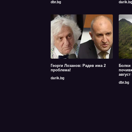
dbr.bg
darik.b
Георги Лозанов: Радев има 2
Болки 
проблема!
почив
август
darik.bg
dbr.bg