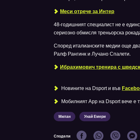
Меси отрече за Интер
48-годишният специалист не е единс
сериозно обмисля треньорска рокада,
Според италианските медии още двам
Ралф Рангинк и Лучано Спалети.
Ибрахимович тренира с шведск
Новините на Dsport и във
Facebo
Мобилният Аpp на Dsport вече е ту
Милан
Унай Емери
Сподели