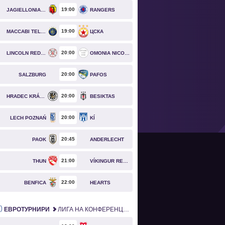
19
00
JAGIELLONIA BIAŁYSTOK
RANGERS
19
00
MACCABI TEL AVIV
ЦСКА
20
00
LINCOLN RED IMPS
OMONIA NICOSIA
20
00
SALZBURG
PAFOS
20
00
HRADEC KRÁLOVÉ
BESIKTAS
20
00
LECH POZNAŃ
KÍ
20
45
PAOK
ANDERLECHT
21
00
THUN
VÍKINGUR REYKJAVÍK
22
00
BENFICA
HEARTS
ЕВРОТУРНИРИ
ЛИГА НА КОНФЕРЕНЦИИТЕ