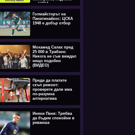
Ексклузивно
се ЦСКА да отстрани
Макаби (ВИДЕО)
Голмайсторът на
Панатинайкос: ЦСКА
1948 е добър отбор
Мохамед Салах пред
25 000 в Трабзон:
Никога не съм виждал
нещо подобно
(ВИДЕО)
Преди да платите
скъп ремонт:
проверете дали има
по-разумна
алтернатива
Иняки Пеня: Трябва
да бъдем спокойни в
реванша