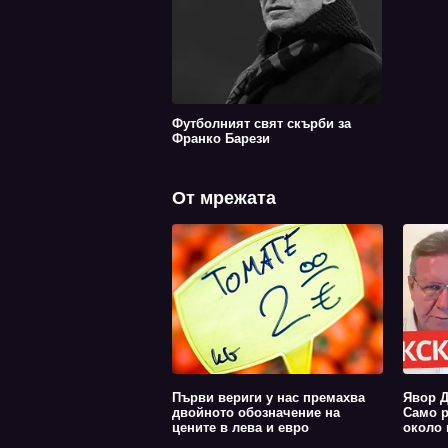
Футболният свят скърби за
Франко Барези
От мрежата
Първи вериги у нас премахва
Явор Д
двойното обозначение на
Само р
цените в лева и евро
около 