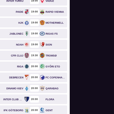
18
00
INTER TURKU
VADUZ
19
00
PAIDE
RAPID VIENNA
19
00
HJK
MOTHERWELL
19
00
JABLONEC
RIGAS FS
19
00
NOAH
SION
19
30
CFR CLUJ
TROMSØ
20
00
RIGA
GYŐRI ETO
20
00
DEBRECEN
FC COPENHAGEN
20
00
DINAMO KIEV
QARABAG
20
00
INTER CLUB D'ESCALDES
FLORA
20
00
IFK GÖTEBORG
GENT