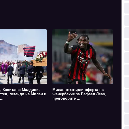
, Капитане: Малдини,
Милан отхвърли оферта на
стен, легенди на Милан и
Фенербахче за Рафаел Леао,
..
преговорите ...