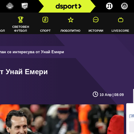
СВЕТОВЕН
БОЛ
ФУТБОЛ
СПОРТ
ЛЮБОПИТНО
ИСТОРИИ
LIVESCORE
ан се интересува от Унай Емери
от Унай Емери
10 Апр | 08:09