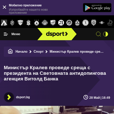
Мобилно приложение
Изпробвайте нашето ново
приложение
Меню
Начало
Спорт
Министър Кралев проведе среща с президента на Световната антидопингова агенция Витолд Банка
Министър Кралев проведе среща с
президента на Световната антидопингова
агенция Витолд Банка
dsport.bg
28 Май | 16:49