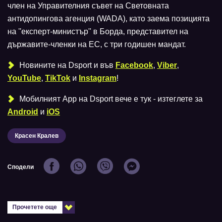
член на Управителния съвет на Световната
антидопингова агенция (WADA), като заема позицията
на ''експерт-министър'' в Борда, представител на
държавите-членки на ЕС, с три годишен мандат.
Новините на Dsport и във
Facebook
,
Viber
,
YouTube
,
TikTok
и
Instagram
!
Мобилният Аpp на Dsport вече е тук - изтеглете за
Android
и
iOS
Красен Кралев
Сподели
Прочетете още