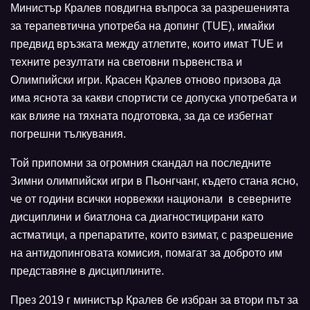
Министър Кралев повдигна въпроса за разрешенията
за терапевтична употреба на допинг (TUE), имайки
предвид връзката между атлетите, които имат TUE и
техните резултати на световни първенства и
Олимпийски игри. Красен Кралев отново призова да
има яснота за какви спортисти се допуска употребата и
как влияе на тяхната подготовка, за да се избегнат
погрешни тълкувания.
Той припомни за огромния скандал на последните
Зимни олимпийски игри в Пьонгчанг, където стана ясно,
че от години всички норвежки национали в северните
дисциплини и биатлона са диагностицирани като
астматици, а препаратите, които взимат, с разрешение
на антидопинговата комисия, помагат за доброто им
представяне в дисциплините.
През 2019 г министър Кралев бе избран за втори път за