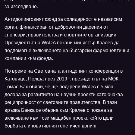
за изследване.
Антидопинговият фонд за солидарност е независим
орган, финансиран от доброволни дарения от
спонсори, правителства и спортните организации.
Президентът на WADA покани министър Кралев да
подпомогне включването на български фармацевтични
компании към фонда.
По време на Световната антидопинг конференция в
Катовице, Полша през 2019 г. президентът на МОК
Томас Бах обяви, че ще подкрепи WADA с 5 млн.
долара за развитието на научни проекти като очаква
реципрочност от световните правителства. В тази
връзка Банка се обърна към Кралев с покана за
включване към този мащабен проект, който цели
борбата с иновативния генетичен допинг.