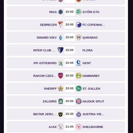
20
00
RIGA
GYŐRI ETO
20
00
DEBRECEN
FC COPENHAGEN
20
00
DINAMO KIEV
QARABAG
20
00
INTER CLUB D'ESCALDES
FLORA
20
00
IFK GÖTEBORG
GENT
20
00
RAKOW CZESTOCHOWA
HAMMARBY
20
00
SHERIFF
ST. GALLEN
20
00
ZALGIRIS
HAJDUK SPLIT
20
30
BEITAR JERUSALEM
AUSTRIA VIENNA
21
00
AJAX
SHELBOURNE