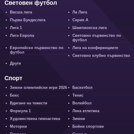
Световен футбол
Висша лига
Ла Лига
Първа Бундеслига
Серия А
Лига 1
Шампионска лига
Лига Европа
Световно първенство по
футбол
Европейско първенство по
Лига на конференциите
футбол
Световно клубно първенство
Други
Спорт
Зимни олимпийски игри 2026
Баскетбол
Бокс
Тенис
Вдигане на тежести
Волейбол
Формула 1
Лека атлетика
Художествена гимнастика
Зимни
Моторни
Бойни спортове