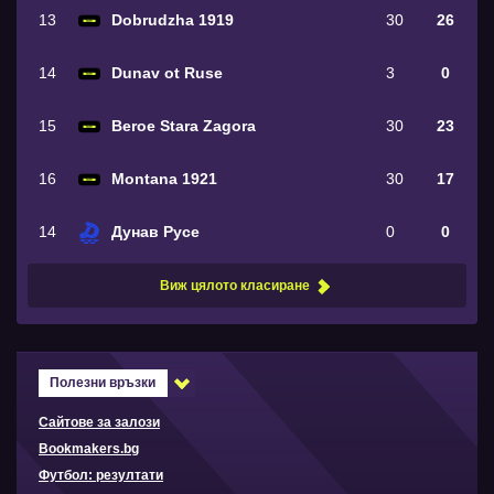
13
Dobrudzha 1919
30
26
14
Dunav ot Ruse
3
0
15
Beroe Stara Zagora
30
23
16
Montana 1921
30
17
14
Дунав Русе
0
0
Виж цялото класиране
Полезни връзки
Сайтове за залози
Bookmakers.bg
Футбол: резултати