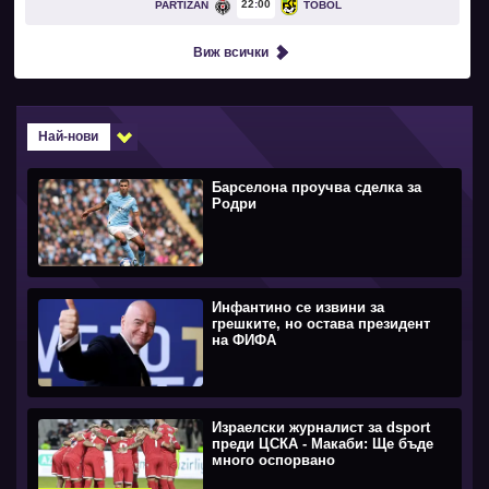
22
00
PARTIZAN
TOBOL
Виж всички
Най-нови
Барселона проучва сделка за
Родри
Инфантино се извини за
грешките, но остава президент
на ФИФА
Израелски журналист за dsport
преди ЦСКА - Макаби: Ще бъде
много оспорвано