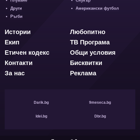
Плуване
Снукър
Други
Американски футбол
Ръгби
Истории
Любопитно
Екип
ТВ Програма
Етичен кодекс
Общи условия
Контакти
Бисквитки
За нас
Реклама
Darik.bg
9meseca.bg
Idei.bg
Dbr.bg