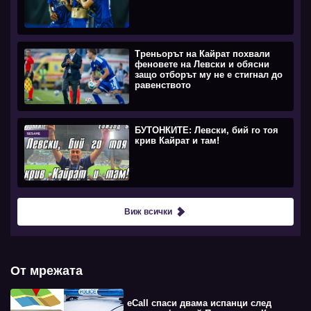
Треньорът на Кайрат похвали
феновете на Левски и обясни
защо отборът му не е стигнал до
равенството
БУТОНКИТЕ: Левски, бий го тоя
крив Кайрат и там!
Виж всички
От мрежата
eCall спаси двама испанци след