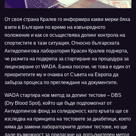
От своя страна Кралев го информира какви мерки бяха
взети в България по време на извънредното
положение и как се осъществява допинг контрола на
спортистите в тази ситуация. Относно българската
Антидопингова лаборатория Красен Кралев подчерта,
че разчита на подкрепа за стартиране на процедура за
лицензиране от WADA. Банка посочи, че това е един от
приоритетите му и очаква от Съвета на Европа да
забърза процеса по преглеждане на документите.
WADA стартира нов метод за допинг тестове – DBS
(Dry Blood Spot), който ще бъде подпомогнат от
Антидопингов фонд за солидарност, като кръвта ще се
изследва на принципа на тестовете за диабетици, което
няма да замени лабораторните допинг тестове, но ще
даде възможност за прилагане на допълнителен метод