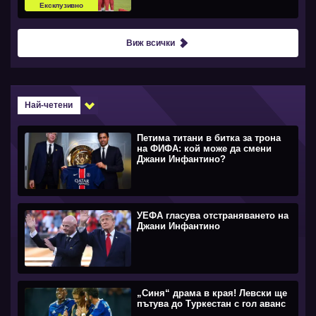
Ексклузивно
Виж всички
Най-четени
Петима титани в битка за трона
на ФИФА: кой може да смени
Джани Инфантино?
УЕФА гласува отстраняването на
Джани Инфантино
„Синя“ драма в края! Левски ще
пътува до Туркестан с гол аванс