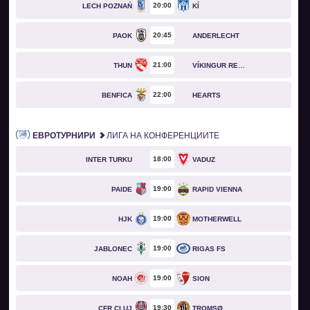
20
00
LECH POZNAŃ
KÍ
20
45
PAOK
ANDERLECHT
21
00
THUN
VÍKINGUR REYKJAVÍK
22
00
BENFICA
HEARTS
ЕВРОТУРНИРИ
ЛИГА НА КОНФЕРЕНЦИИТЕ
18
00
INTER TURKU
VADUZ
19
00
PAIDE
RAPID VIENNA
19
00
HJK
MOTHERWELL
19
00
JABLONEC
RIGAS FS
19
00
NOAH
SION
19
30
CFR CLUJ
TROMSØ