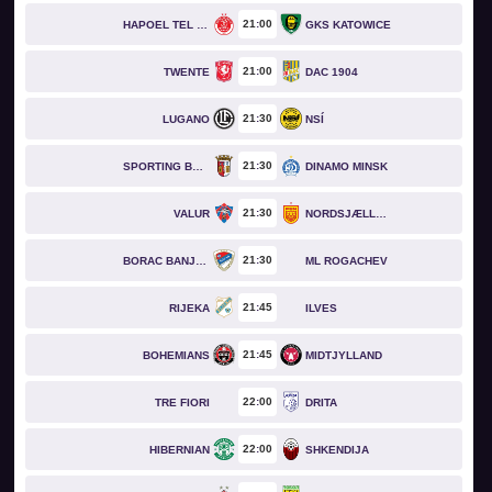
21
00
HAPOEL TEL AVIV
GKS KATOWICE
21
00
TWENTE
DAC 1904
21
30
LUGANO
NSÍ
21
30
SPORTING BRAGA
DINAMO MINSK
21
30
VALUR
NORDSJÆLLAND
21
30
BORAC BANJA LUKA
ML ROGACHEV
21
45
RIJEKA
ILVES
21
45
BOHEMIANS
MIDTJYLLAND
22
00
TRE FIORI
DRITA
22
00
HIBERNIAN
SHKENDIJA