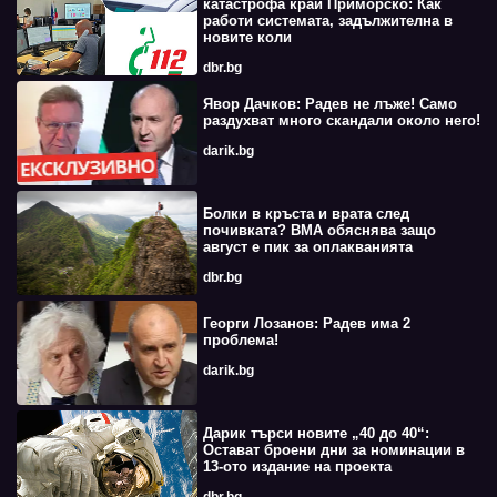
катастрофа край Приморско: Как
работи системата, задължителна в
новите коли
dbr.bg
Явор Дачков: Радев не лъже! Само
раздухват много скандали около него!
darik.bg
Болки в кръста и врата след
почивката? ВМА обяснява защо
август е пик за оплакванията
dbr.bg
Георги Лозанов: Радев има 2
проблема!
darik.bg
Дарик търси новите „40 до 40“:
Остават броени дни за номинации в
13-ото издание на проекта