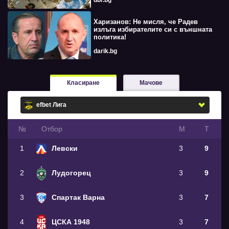
dbr.bg
Харизанов: Не мисля, че Радев
излъга избирателите си с външната
политика!
darik.bg
Класиране
Мачове
№
Oтбор
М
Т
1
Левски
3
9
2
Лудогорец
3
9
3
Спартак Варна
3
7
4
ЦСКА 1948
3
7