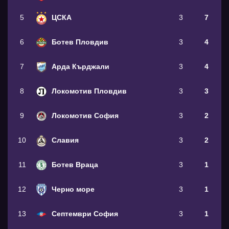
5
ЦСКА
3
7
6
Ботев Пловдив
3
4
7
Арда Кърджали
3
4
8
Локомотив Пловдив
3
3
9
Локомотив София
3
2
10
Славия
3
2
11
Ботев Враца
3
1
12
Черно море
3
1
13
Септември София
3
1