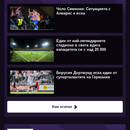
Чоло Симеоне: Ситуацията с
Алварес е ясна
Един от най-легендарните
стадиони в света вдига
капацитета си с над 20 000
Борусия Дортмунд иска един от
суперталантите на Германия
Виж всички