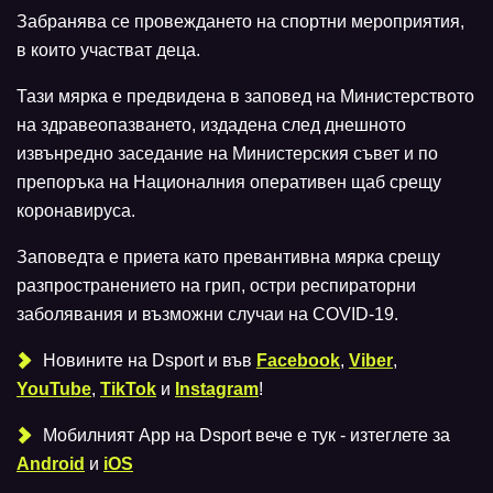
Забранява се провеждането на спортни мероприятия,
в които участват деца.
Тази мярка е предвидена в заповед на Министерството
на здравеопазването, издадена след днешното
извънредно заседание на Министерския съвет и по
препоръка на Националния оперативен щаб срещу
коронавируса.
Заповедта е приета като превантивна мярка срещу
разпространението на грип, остри респираторни
заболявания и възможни случаи на COVID-19.
Новините на Dsport и във
Facebook
,
Viber
,
YouTube
,
TikTok
и
Instagram
!
Мобилният Аpp на Dsport вече е тук - изтеглете за
Android
и
iOS