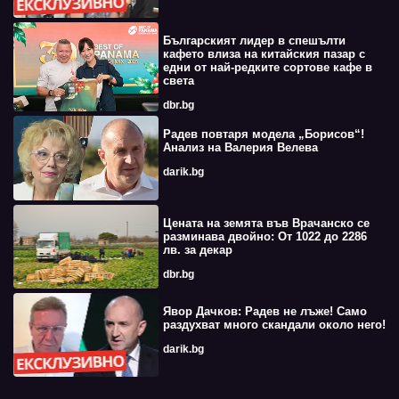
Българският лидер в спешълти
кафето влиза на китайския пазар с
едни от най-редките сортове кафе в
света
dbr.bg
Радев повтаря модела „Борисов“!
Анализ на Валерия Велева
darik.bg
Цената на земята във Врачанско се
разминава двойно: От 1022 до 2286
лв. за декар
dbr.bg
Явор Дачков: Радев не лъже! Само
раздухват много скандали около него!
darik.bg