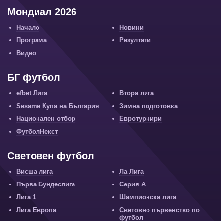
Мондиал 2026
Начало
Новини
Програма
Резултати
Видео
БГ футбол
efbet Лига
Втора лига
Sesame Купа на България
Зимна подготовка
Национален отбор
Евротурнири
ФутболНекст
Световен футбол
Висша лига
Ла Лига
Първа Бундеслига
Серия А
Лига 1
Шампионска лига
Лига Европа
Световно първенство по
футбол