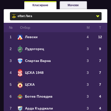
Класиране
Мачове
№
Oтбор
М
Т
1
Левски
4
12
2
Лудогорец
3
9
3
Спартак Варна
3
7
4
ЦСКА 1948
3
7
5
ЦСКА
3
7
6
Ботев Пловдив
3
4
7
Арда Кърджали
3
4