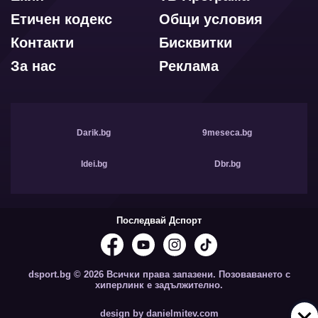
Етичен кодекс
Общи условия
Контакти
Бисквитки
За нас
Реклама
Darik.bg
9meseca.bg
Idei.bg
Dbr.bg
Последвай Дспорт
dsport.bg © 2026 Всички права запазени. Позоваването с
хиперлинк е задължително.
design by danielmitev.com