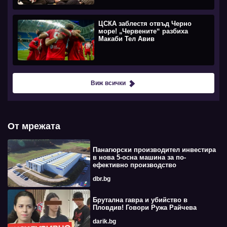
ЦСКА заблестя отвъд Черно
море! „Червените“ разбиха
Макаби Тел Авив
Виж всички
От мрежата
Панагюрски производител инвестира
в нова 5-осна машина за по-
ефективно производство
dbr.bg
Брутална гавра и убийство в
Пловдив! Говори Ружа Райчева
darik.bg