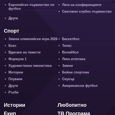
Европейско първенство по
Лига на конференциите
футбол
Световно клубно първенство
Други
Спорт
Зимни олимпийски игри 2026
Баскетбол
Бокс
Тенис
Вдигане на тежести
Волейбол
Формула 1
Лека атлетика
Художествена гимнастика
Зимни
Моторни
Бойни спортове
Плуване
Снукър
Други
Американски футбол
Ръгби
Истории
Любопитно
Екип
ТВ Програма