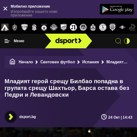
Мобилно приложение
Изпробвайте нашето ново
приложение
Меню
Начало
Световен футбол
Испания
Младият герой срещу Билбао попадна в групата срещу Шахтьор, Барса остава без Педри и Левандовски
Младият герой срещу Билбао попадна в
групата срещу Шахтьор, Барса остава без
Педри и Левандовски
dsport.bg
24 Окт | 14:43