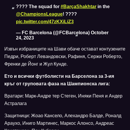
???? The squad for
#BarçaShakhtar
in the
@ChampionsLeague
! ????
pic.twitter.com/47zKXiLiZ3
— FC Barcelona (@FCBarcelona)
October
24, 2023
Извън избраниците на Шави обаче остават контузените
Педри, Роберт Левандовски, Рафиня, Сержи Роберто,
Френки де Йонг и Жул Кунде.
Ето и всички футболисти на Барселона за 3-ия
кръг от груповата фаза на Шампионска лига:
Вратари: Марк-Андре тер Стеген, Иняки Пеня и Андер
Астралага
Защитници: Жоао Кансело, Алехандро Балде, Роналд
Араухо, Иниго Мартинес, Маркос Алонсо, Андреас