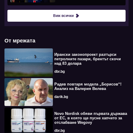
Виж всички
От мрежата
Ирански законопроект разтърси
петролните пазари, брентът скочи
над 83 долара
dbr.bg
Радев повтаря модела „Борисов“!
Анализ на Валерия Велева
darik.bg
Novo Nordisk обяви първата държава
от ЕС, в която ще пусне хапчето за
отслабване Wegovy
dbr.bg