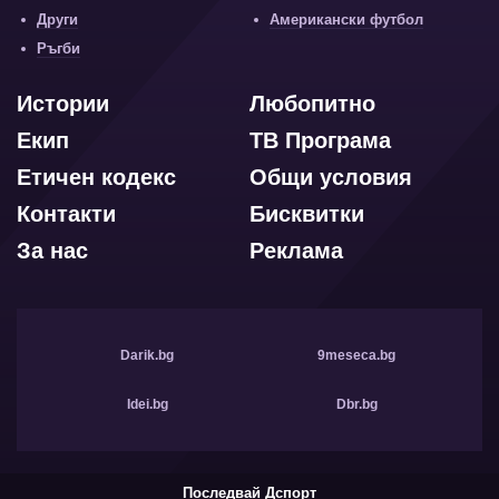
Други
Американски футбол
Ръгби
Истории
Любопитно
Екип
ТВ Програма
Етичен кодекс
Общи условия
Контакти
Бисквитки
За нас
Реклама
Darik.bg
9meseca.bg
Idei.bg
Dbr.bg
Последвай Дспорт