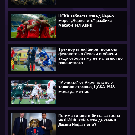
ЦСКА заблестя отвъд Черно
море! „Червените“ разбиха
Макаби Тел Авив
Треньорът на Кайрат похвали
феновете на Левски и обясни
защо отборът му не е стигнал до
равенството
''Мечката'' от Акропола не е
толкова страшна, ЦСКА 1948
може да мечтае
Петима титани в битка за трона
на ФИФА: кой може да смени
Джани Инфантино?