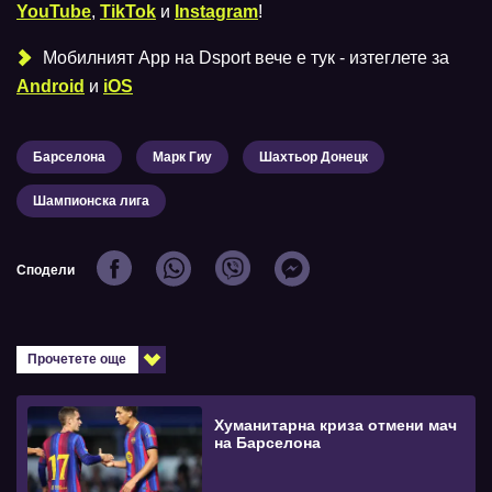
YouTube
,
TikTok
и
Instagram
!
Мобилният Аpp на Dsport вече е тук - изтеглете за
Android
и
iOS
Барселона
Марк Гиу
Шахтьор Донецк
Шампионска лига
Сподели
Прочетете още
Хуманитарна криза отмени мач
на Барселона