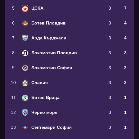
5
ЦСКА
3
7
6
Ботев Пловдив
3
4
7
Арда Кърджали
3
4
8
Локомотив Пловдив
3
3
9
Локомотив София
3
2
10
Славия
3
2
11
Ботев Враца
3
1
12
Черно море
3
1
13
Септември София
3
1