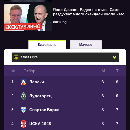
Явор Дачков: Радев не лъже! Само
раздухват много скандали около него!
darik.bg
Класиране
Мачове
№
Oтбор
М
Т
1
Левски
3
9
2
Лудогорец
3
9
3
Спартак Варна
3
7
4
ЦСКА 1948
3
7