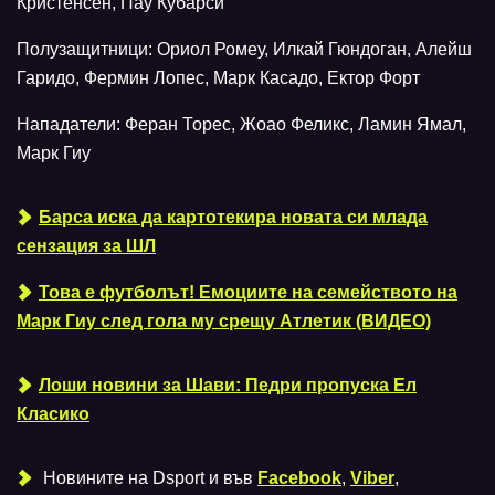
Кристенсен, Пау Кубарси
Полузащитници: Ориол Ромеу, Илкай Гюндоган, Алейш
Гаридо, Фермин Лопес, Марк Касадо, Ектор Форт
Нападатели: Феран Торес, Жоао Феликс, Ламин Ямал,
Марк Гиу
Барса иска да картотекира новата си млада
сензация за ШЛ
Това е футболът! Емоциите на семейството на
Марк Гиу след гола му срещу Атлетик (ВИДЕО)
Лоши новини за Шави: Педри пропуска Ел
Класико
Новините на Dsport и във
Facebook
,
Viber
,