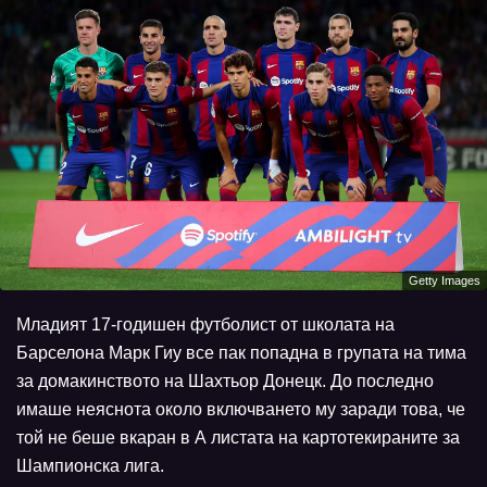
Getty Images
Младият 17-годишен футболист от школата на
Барселона Марк Гиу все пак попадна в групата на тима
за домакинството на Шахтьор Донецк. До последно
имаше неяснота около включването му заради това, че
той не беше вкаран в А листата на картотекираните за
Шампионска лига.