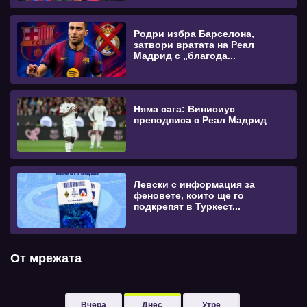
Родри избра Барселона,
затвори вратата на Реал
Мадрид с „благода...
Няма сага: Винисиус
преподписа с Реал Мадрид
Левски с информация за
феновете, които ще го
подкрепят в Туркест...
От мрежата
Вчера
Днес
Утре