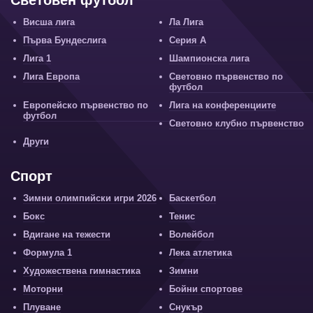
Световен футбол
Висша лига
Ла Лига
Първа Бундеслига
Серия А
Лига 1
Шампионска лига
Лига Европа
Световно първенство по
футбол
Европейско първенство по
Лига на конференциите
футбол
Световно клубно първенство
Други
Спорт
Зимни олимпийски игри 2026
Баскетбол
Бокс
Тенис
Вдигане на тежести
Волейбол
Формула 1
Лека атлетика
Художествена гимнастика
Зимни
Моторни
Бойни спортове
Плуване
Снукър