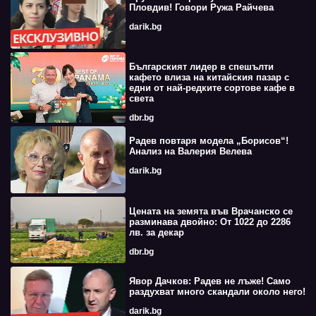
Пловдив! Говори Ружа Райчева
darik.bg
Българският лидер в спешълти
кафето влиза на китайския пазар с
едни от най-редките сортове кафе в
света
dbr.bg
Радев повтаря модела „Борисов“!
Анализ на Валерия Велева
darik.bg
Цената на земята във Врачанско се
разминава двойно: От 1022 до 2286
лв. за декар
dbr.bg
Явор Дачков: Радев не лъже! Само
раздухват много скандали около него!
darik.bg