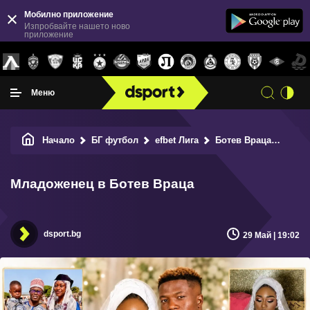
Мобилно приложение
Изпробвайте нашето ново
приложение
Меню
Начало
БГ футбол
efbet Лига
Ботев Враца
Млад
Младоженец в Ботев Враца
dsport.bg
29 Май | 19:02