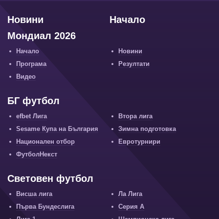
Новини
Начало
Мондиал 2026
Начало
Новини
Програма
Резултати
Видео
БГ футбол
efbet Лига
Втора лига
Sesame Купа на България
Зимна подготовка
Национален отбор
Евротурнири
ФутболНекст
Световен футбол
Висша лига
Ла Лига
Първа Бундеслига
Серия А