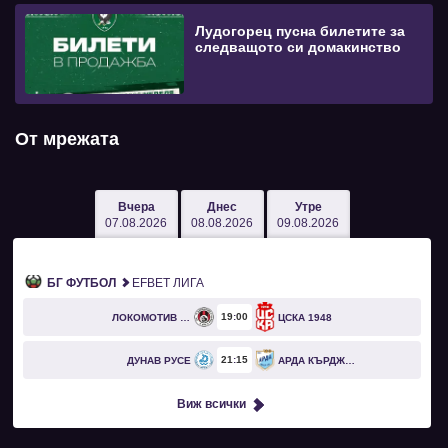
Лудогорец пусна билетите за
следващото си домакинство
От мрежата
Вчера
Днес
Утре
07.08.2026
08.08.2026
09.08.2026
БГ ФУТБОЛ
EFBET ЛИГА
19
00
ЛОКОМОТИВ СОФИЯ
ЦСКА 1948
21
15
ДУНАВ РУСЕ
АРДА КЪРДЖАЛИ
Виж всички