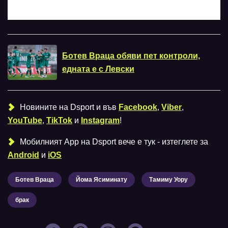
Ботев Враца обяви пет контроли,
едната е с Левски
Новините на Dsport и във
Facebook
,
Viber
,
YouTube
,
TikTok
и
Instagram
!
Мобилният Аpp на Dsport вече е тук - изтеглете за
Android
и
iOS
Ботев Враца
Йома Ясиминату
Тамиму Уору
брак