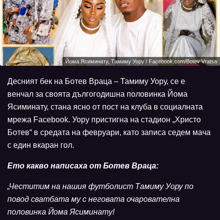
Йома Ясиминату, Тамиму Уору / Facebook.com/Botev Vratsa
Десният бек на Ботев Враца – Тамиму Уору, се е
венчал за своята дългогодишна половинка Йома
Ясиминату, стана ясно от пост на клуба в социалната
мрежа Facebook. Уору пристигна на стадион „Христо
Ботев“ в средата на февруари, като записа седем мача
с един вкаран гол.
Ето какво написаха от Ботев Враца:
„Честитим на нашия футболист Тамиму Уору по
повод сватбата му с неговата очарователна
половинка Йома Ясиминату!