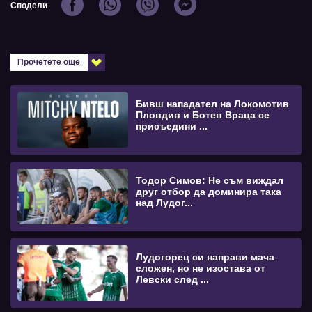
Сподели
Прочетете още
Бивш нападател на Локомотив
Пловдив и Ботев Враца се
присъедини ...
Тодор Симов: Не съм виждал
друг отбор да доминира така
над Лудог...
Лудогорец си направи мача
сложен, но не изостава от
Левски след ...