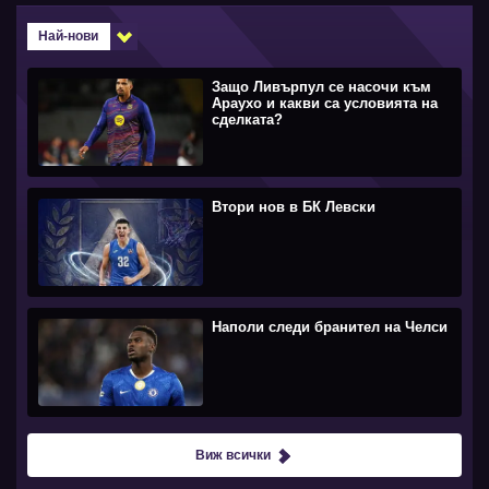
Най-нови
Защо Ливърпул се насочи към
Араухо и какви са условията на
сделката?
Втори нов в БК Левски
Наполи следи бранител на Челси
Виж всички