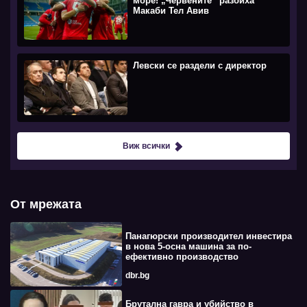
море! „Червените“ разбиха
Макаби Тел Авив
Левски се раздели с директор
Виж всички
От мрежата
Панагюрски производител инвестира
в нова 5-осна машина за по-
ефективно производство
dbr.bg
Брутална гавра и убийство в