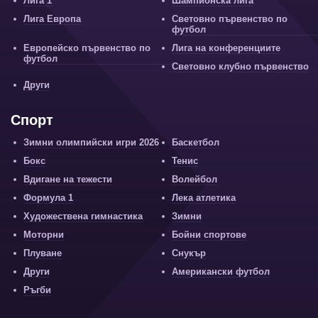
Лига 1
Шампионска лига
Лига Европа
Световно първенство по
футбол
Европейско първенство по
Лига на конференциите
футбол
Световно клубно първенство
Други
Спорт
Зимни олимпийски игри 2026
Баскетбол
Бокс
Тенис
Вдигане на тежести
Волейбол
Формула 1
Лека атлетика
Художествена гимнастика
Зимни
Моторни
Бойни спортове
Плуване
Снукър
Други
Американски футбол
Ръгби