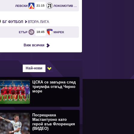
21
15
ЛЕВСКИ
ЛОКОМОТИВ ПЛОВДИВ
БГ ФУТБОЛ
ВТОРА ЛИГА
18
45
ЕТЪР
МАРЕК
Виж всички
Най-нови
ЦСКА се завърна след
триумфа отвъд Черно
море
Посрещнаха
Мастантуоно като
герой във Флоренция
(ВИДЕО)