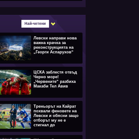
Най-четени
Левски направи нова
важна крачка за
реконструкцията на
„Георги Аспарухов“
ЦСКА заблестя отвъд
Черно море!
„Червените“ разбиха
Макаби Тел Авив
Треньорът на Кайрат
похвали феновете на
Левски и обясни защо
отборът му не е
стигнал до
равенството