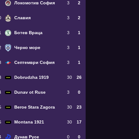
Локомотив София
3
2
0
Славия
3
2
1
Ботев Враца
3
1
2
Черно море
3
1
3
Септември София
3
1
3
Dobrudzha 1919
30
26
4
Dunav ot Ruse
3
0
5
Beroe Stara Zagora
30
23
6
Montana 1921
30
17
4
Дунав Русе
0
0