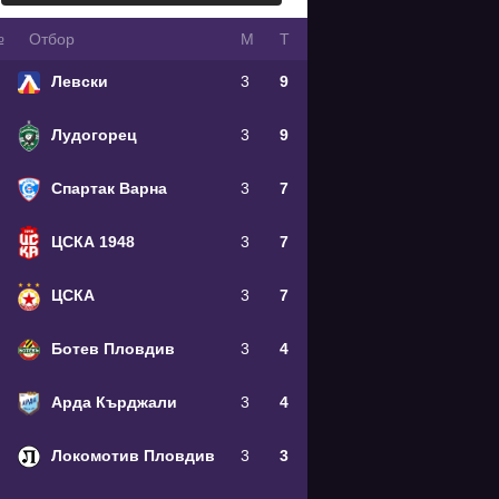
№
Oтбор
М
Т
Левски
3
9
Лудогорец
3
9
Спартак Варна
3
7
ЦСКА 1948
3
7
ЦСКА
3
7
Ботев Пловдив
3
4
Арда Кърджали
3
4
Локомотив Пловдив
3
3