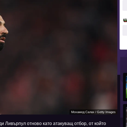
Мохамед Салах / Getty Images
ди Ливърпул отново като атакуващ отбор, от който