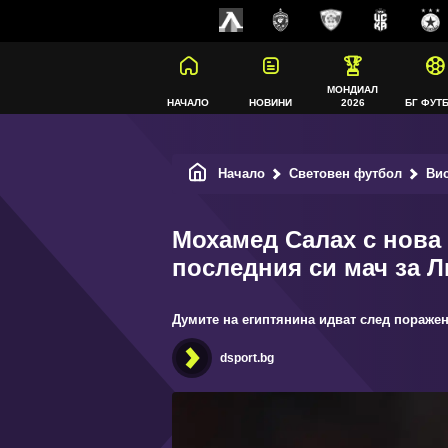
МОНДИАЛ
НАЧАЛО
НОВИНИ
2026
БГ ФУТ
Начало
Световен футбол
Ви
Мохамед Салах с нова 
последния си мач за 
Думите на египтянина идват след поражени
dsport.bg