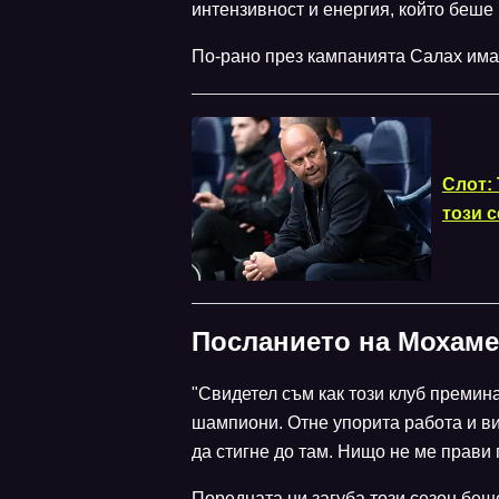
интензивност и енергия, който беше
По-рано през кампанията Салах имаш
Слот: 
този 
Посланието на Мохаме
"Свидетел съм как този клуб премин
шампиони. Отне упорита работа и ви
да стигне до там. Нищо не ме прави п
Поредната ни загуба този сезон беше