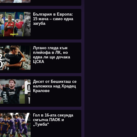
България в Европа:
15 мача – само една
загуба
Лугано гледа към
плейофа в ЛК, но
едва ли ще дочака
ЦСКА
Десет от Бешикташ се
наложиха над Храдец
Кралове
Гол в 16-ата секунда
смълча ПАОК и
„Тумба“