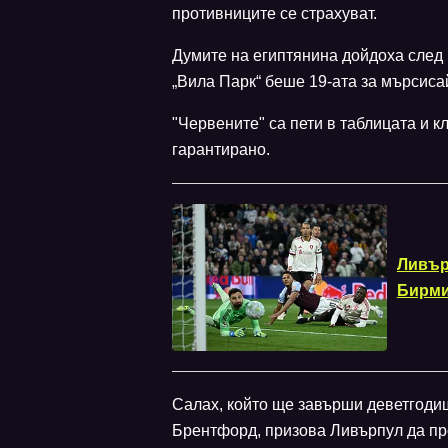
противниците се страхуват.
Думите на египтянина дойдоха след п
„Вила Парк“ беше 19-ата за мърсиса
"Червените" са пети в таблицата и 
гарантирано.
Ливър
Бирми
Салах, който ще завърши деветгоди
Брентфорд, призова Ливърпул да про