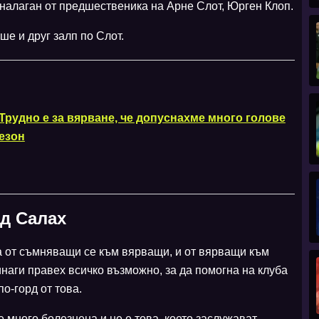
 налаган от предшественика на Арне Слот, Юрген Клоп.
е и друг залп по Слот.
Трудно е за вярване, че допуснахме много голове
сезон
д Салах
а от съмняващи се към вярващи, и от вярващи към
наги правех всичко възможно, за да помогна на клуба
о-горд от това.
 много болезнена и не е това, което заслужават