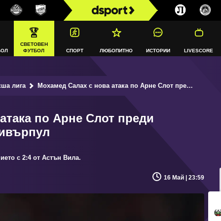
СВЕТОВЕН
БОЛ
ФУТБОЛ
СПОРТ
ЛЮБОПИТНО
ИСТОРИИ
LIVESCORE
сша лига
Мохамед Салах с нова атака по Арне Слот преди последния си мач за Ливърпул
атака по Арне Слот преди
Ливърпул
ето с 2:4 от Астън Вила.
16 Май | 23:59