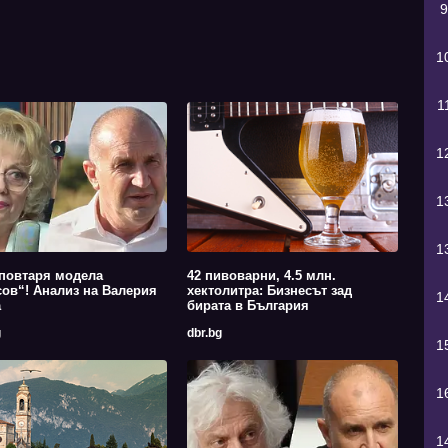
9
1
1
1
1
1
повтаря модела
42 пивоварни, 4.5 млн.
ов“! Анализ на Валерия
хектолитра: Бизнесът зад
1
а
бирата в България
g
dbr.bg
1
1
1