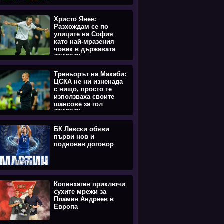
Христо Янев:
Разхождам се по
улиците на София
като най-мразения
човек в държавата
(ВИДЕО)
Треньорът на Макаби:
ЦСКА не ни изненада
с нищо, просто те
използваха своите
шансове за гол
(ВИДЕО)
БК Левски обяви
първи нов и
подновен договор
Копенхаген приключи
сухите мрежи за
Пламен Андреев в
Европа