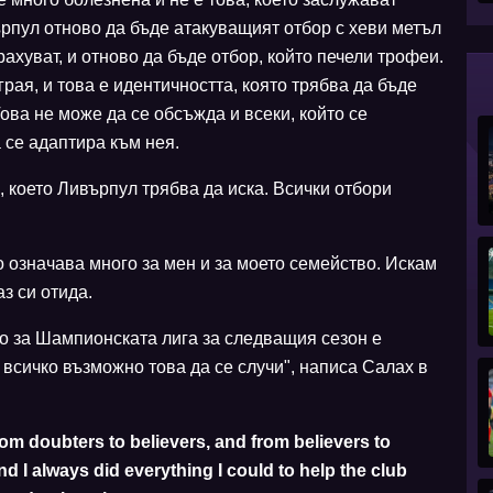
рпул отново да бъде атакуващият отбор с хеви метъл
рахуват, и отново да бъде отбор, който печели трофеи.
грая, и това е идентичността, която трябва да бъде
ова не може да се обсъжда и всеки, който се
 се адаптира към нея.
, което Ливърпул трябва да иска. Всички отбори
о означава много за мен и за моето семейство. Искам
з си отида.
то за Шампионската лига за следващия сезон е
сичко възможно това да се случи", написа Салах в
rom doubters to believers, and from believers to
d I always did everything I could to help the club