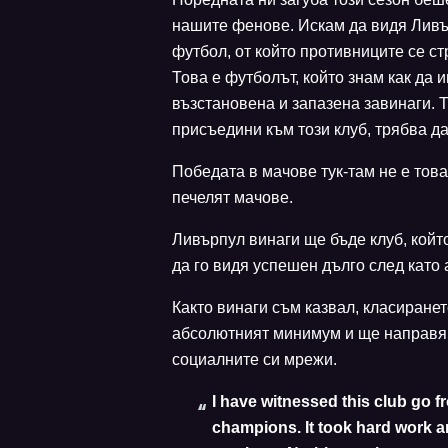
нашите фенове. Искам да видя Ливъ
футбол, от който противниците се ст
Това е футболът, който знам как да и
възстановена и запазена завинаги. Т
присъедини към този клуб, трябва да
Победата в мачове тук-там не е това
печелят мачове.
Ливърпул винаги ще бъде клуб, койт
да го видя успешен дълго след като а
Както винаги съм казвал, класиране
абсолютният минимум и ще направя в
социалните си мрежи.
I have witnessed this club go f
champions. It took hard work an