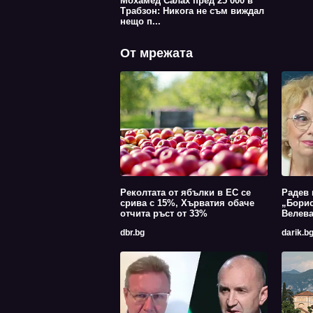
Мохамед Салах пред 25 000 в
Трабзон: Никога не съм виждал
нещо п...
От мрежата
Реколтата от ябълки в ЕС се
Радев 
срива с 15%, Хърватия обаче
„Борис
отчита ръст от 33%
Велев
dbr.bg
darik.b