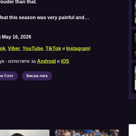
ouder than that.
feat this season was very painful and…
)
May 16, 2026
ok
,
Viber
,
YouTube
,
TikTok
и
Instagram
!
к - изтеглете за
Android
и
iOS
не Слот
Висша лига