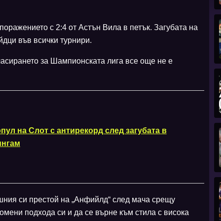
оражението с 2:4 от Астън Вила в петък. Загубата на
йдци във всички турнири.
класирането за Шампионската лига все още не е
пул на Слот с антирекорд след загубата в
нгам
шния си престой на „Анфийлд“ след мача срещу
мени подхода си и да се върне към стила с висока