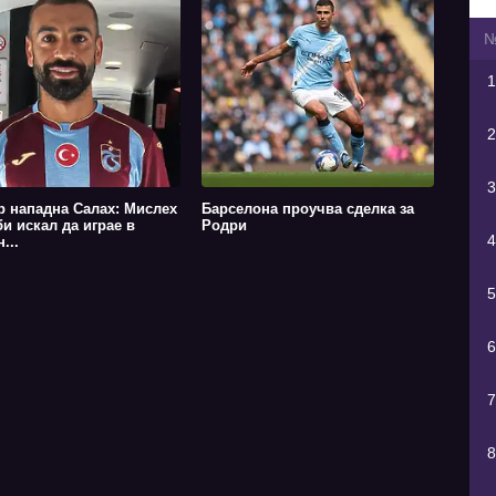
1
2
3
р нападна Салах: Мислех
Барселона проучва сделка за
би искал да играе в
Родри
4
...
5
6
7
8