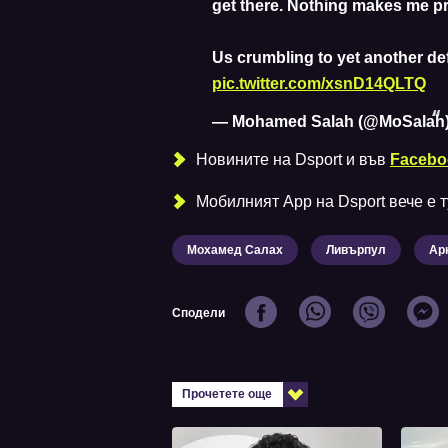
get there. Nothing makes me pr
Us crumbling to yet another de
pic.twitter.com/xsnD14QLTQ
— Mohamed Salah (@MoSalah
Новините на Dsport и във
Facebo
Мобилният Аpp на Dsport вече е ту
Мохамед Салах
Ливърпул
Ар
Сподели
Прочетете още