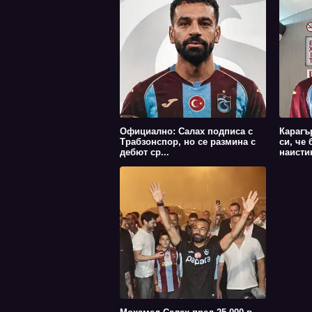
Официално: Салах подписа с
Карагъ
Трабзонспор, но се размина с
си, че 
дебют ср...
наистин