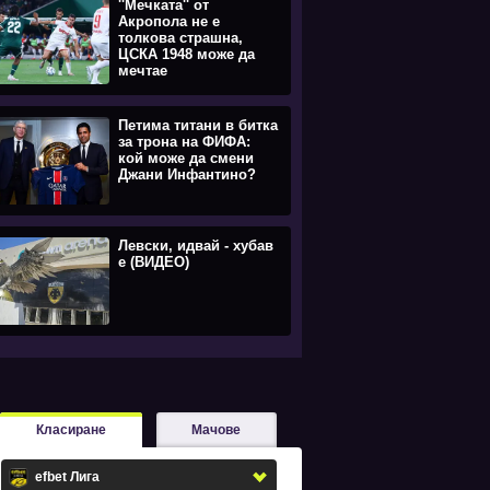
''Мечката'' от
Акропола не е
толкова страшна,
ЦСКА 1948 може да
мечтае
Петима титани в битка
за трона на ФИФА:
кой може да смени
Джани Инфантино?
Левски, идвай - хубав
е (ВИДЕО)
Класиране
Мачове