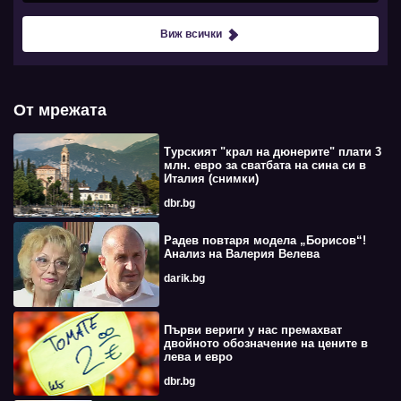
Виж всички
От мрежата
Турският "крал на дюнерите" плати 3
млн. евро за сватбата на сина си в
Италия (снимки)
dbr.bg
Радев повтаря модела „Борисов“!
Анализ на Валерия Велева
darik.bg
Първи вериги у нас премахват
двойното обозначение на цените в
лева и евро
dbr.bg