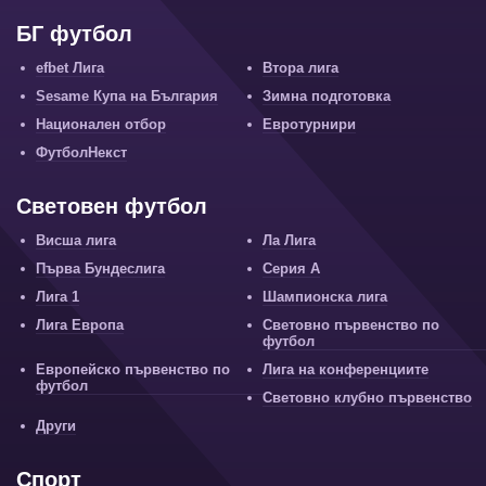
БГ футбол
efbet Лига
Втора лига
Sesame Купа на България
Зимна подготовка
Национален отбор
Евротурнири
ФутболНекст
Световен футбол
Висша лига
Ла Лига
Първа Бундеслига
Серия А
Лига 1
Шампионска лига
Лига Европа
Световно първенство по
футбол
Европейско първенство по
Лига на конференциите
футбол
Световно клубно първенство
Други
Спорт