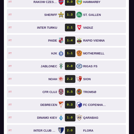
0
0
RAKOW CZESTOCHOWA
HAMMARBY
FT
1
3
SHERIFF
ST. GALLEN
FT
2
1
INTER TURKU
VADUZ
FT
1
4
PAIDE
RAPID VIENNA
FT
1
1
HJK
MOTHERWELL
FT
2
0
JABLONEC
RIGAS FS
FT
2
2
NOAH
SION
FT
0
5
CFR CLUJ
TROMSØ
FT
0
3
DEBRECEN
FC COPENHAGEN
FT
1
0
DINAMO KIEV
QARABAG
FT
2
0
INTER CLUB D'ESCALDES
FLORA
FT