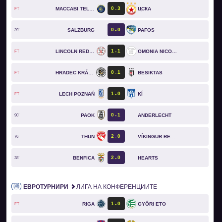
0
3
MACCABI TEL AVIV
ЦСКА
FT
0
0
SALZBURG
PAFOS
39`
1
1
LINCOLN RED IMPS
OMONIA NICOSIA
FT
0
1
HRADEC KRÁLOVÉ
BESIKTAS
FT
1
0
LECH POZNAŃ
KÍ
FT
0
1
PAOK
ANDERLECHT
90`
2
0
THUN
VÍKINGUR REYKJAVÍK
76`
2
0
BENFICA
HEARTS
38`
ЕВРОТУРНИРИ
ЛИГА НА КОНФЕРЕНЦИИТЕ
1
0
RIGA
GYŐRI ETO
FT