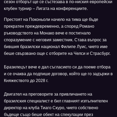
сезон отборът ще се състезава в по-ниския европейски
клубен турнир – Лигата на конференциите.
Престоят на Поконьоли начело на тима ще бъде
прекратен преждевременно, а според Романо
ръководството на Монако вече е постигнало
споразумение с неговия заместник. Става въпрос за
бившия бразилски национал Филипе Луис, чието име
беше свързвано още с отборите на Челси и Страсбург.
Бразилецът вече е дал съгласието си да поеме отбора
и се очаква да подпише договор, който ще го задържи в
Княжеството до 2028 г.
Двигател на преговорите за привличането на
бразилския специалист е бил главният изпълнителен
директор на клуба Тиаго Скуро, чието собствено
бъдеще също беше обект на спекулации през