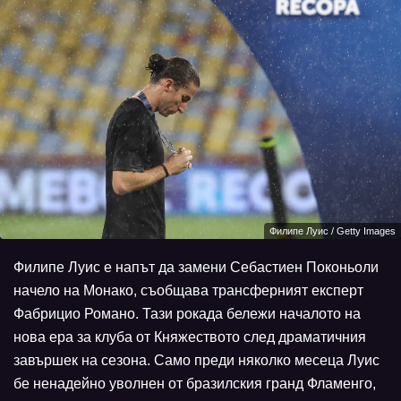
Филипе Луис / Getty Images
Филипе Луис е напът да замени Себастиен Поконьоли
начело на Монако, съобщава трансферният експерт
Фабрицио Романо. Тази рокада бележи началото на
нова ера за клуба от Княжеството след драматичния
завършек на сезона. Само преди няколко месеца Луис
бе ненадейно уволнен от бразилския гранд Фламенго,