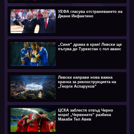
УЕФА гласува отстраняването на
Джани Инфантино
„Синя“ драма в края! Левски ще
пътува до Туркестан с гол аванс
Левски направи нова важна
крачка за реконструкцията на
„Георги Аспарухов“
ЦСКА заблестя отвъд Черно
море! „Червените“ разбиха
Макаби Тел Авив