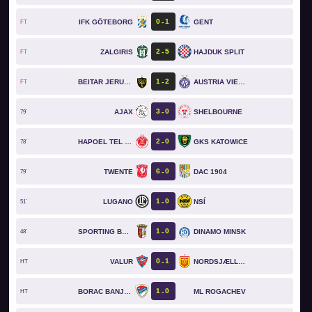
0
1
IFK GÖTEBORG
GENT
FT
2
5
ZALGIRIS
HAJDUK SPLIT
FT
1
2
BEITAR JERUSALEM
AUSTRIA VIENNA
FT
3
0
AJAX
SHELBOURNE
79`
2
0
HAPOEL TEL AVIV
GKS KATOWICE
78`
6
0
TWENTE
DAC 1904
79`
1
0
LUGANO
NSÍ
51`
1
0
SPORTING BRAGA
DINAMO MINSK
48`
0
1
VALUR
NORDSJÆLLAND
HT
1
0
BORAC BANJA LUKA
ML ROGACHEV
HT