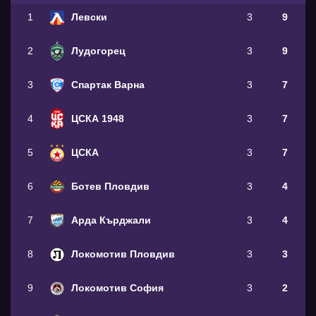
1
Левски
3
9
2
Лудогорец
3
9
3
Спартак Варна
3
7
4
ЦСКА 1948
3
7
5
ЦСКА
3
7
6
Ботев Пловдив
3
4
7
Арда Кърджали
3
4
8
Локомотив Пловдив
3
3
9
Локомотив София
3
2