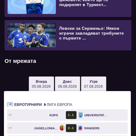
подкрепят в Туркест...
Левски за Сержиньо: Някои
играчи завладяват трибуните
с първите ...
От мрежата
Вчера
Днес
Утре
05.08.2026
06.08.2026
07.08.2026
ЕВРОТУРНИРИ
ЛИГА ЕВРОПА
1
1
KUPS
UNIVERSITATEA CRAIOVA
FT
2
1
JAGIELLONIA BIAŁYSTOK
RANGERS
FT