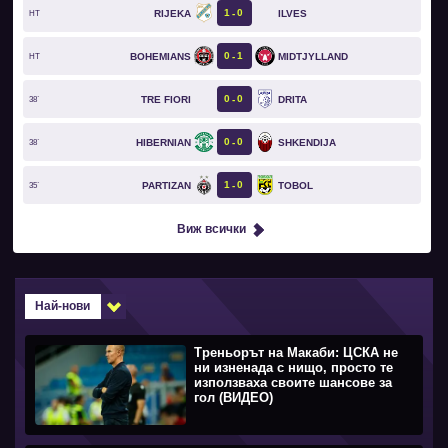
1
0
RIJEKA
ILVES
HT
0
1
BOHEMIANS
MIDTJYLLAND
HT
0
0
TRE FIORI
DRITA
38`
0
0
HIBERNIAN
SHKENDIJA
38`
1
0
PARTIZAN
TOBOL
35`
Виж всички
Най-нови
Треньорът на Макаби: ЦСКА не
ни изненада с нищо, просто те
използваха своите шансове за
гол (ВИДЕО)