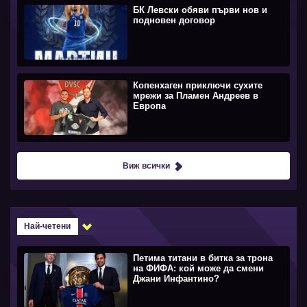
БК Левски обяви първи нов и
подновен договор
Копенхаген приключи сухите
мрежи за Пламен Андреев в
Европа
Виж всички
Най-четени
Петима титани в битка за трона
на ФИФА: кой може да смени
Джани Инфантино?