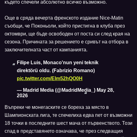
където спечели абсолютно всичко възможно.
Още в сряда вечерта френското издание Nice-Matin
съобщи, че Поконьоли, който пристигна в клуба през
октомври, ще бъде освободен от поста си след края на
сезона. Причината за решението е сривът на отбора в
заключителната част от кампанията.
Filipe Luis, Monaco'nun yeni teknik
direktörü oldu. (Fabrizio Romano)
pic.twitter.com/EIm52hQO0H
— Madrid Media (@MadridMedia_)
May 28,
2026
Въпреки че монегаските се бореха за място в
Шампионската лига, те спечелиха едва пет от възможни
18 точки в последните шест мача от първенството. Този
спад в представянето означава, че през следващия