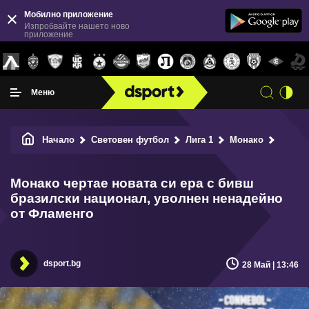
Мобилно приложение
Изпробвайте нашето ново
приложение
Меню
Начало
Световен футбол
Лига 1
Монако
Монако
Монако чертае новата си ера с бивш
бразилски национал, уволнен ненадейно
от Фламенго
dsport.bg
28 Май | 13:46