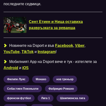
последните седмици.
Сент Етиен и Ница оставиха
развръзката за реванша
Новините на Dsport и във
Facebook
,
Viber
,
YouTube
,
TikTok
и
Instagram
!
Мобилният Аpp на Dsport вече е тук - изтеглете за
Android
и
iOS
Филипе Луис
Монако
нов треньор
Себастиен Поконьоли
Фабрицио Романо
френски футбол
Лига 1
Шампионска лига