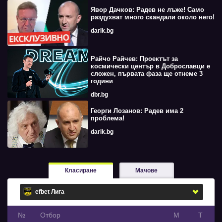
Явор Дачков: Радев не лъже! Само
раздухват много скандали около него!
darik.bg
Райчо Райчев: Проектът за
космически център в Доброславци е
сложен, първата фаза ще отнеме 3
години
dbr.bg
Георги Лозанов: Радев има 2
проблема!
darik.bg
Класиране
Мачове
№
Oтбор
М
Т