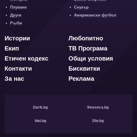
Плуване
Снукър
Други
Американски футбол
Ръгби
Истории
Любопитно
Екип
ТВ Програма
Етичен кодекс
Общи условия
Контакти
Бисквитки
За нас
Реклама
Darik.bg
9meseca.bg
Idei.bg
Dbr.bg