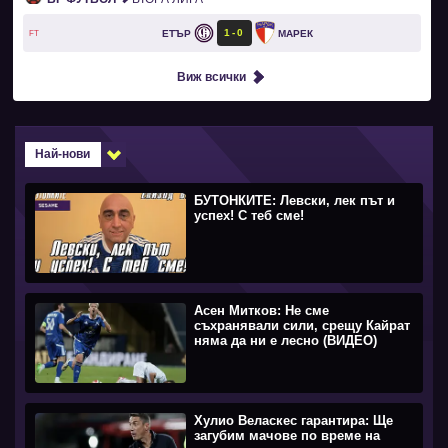
1
0
ЕТЪР
МАРЕК
FT
Виж всички
Най-нови
БУТОНКИТЕ: Левски, лек път и
успех! С теб сме!
Асен Митков: Не сме
съхранявали сили, срещу Кайрат
няма да ни е лесно (ВИДЕО)
Хулио Веласкес гарантира: Ще
загубим мачове по време на