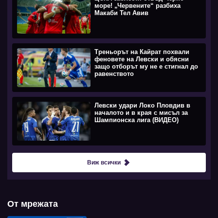
море! „Червените“ разбиха
Макаби Тел Авив
Треньорът на Кайрат похвали
феновете на Левски и обясни
защо отборът му не е стигнал до
равенството
Левски удари Локо Пловдив в
началото и в края с мисъл за
Шампионска лига (ВИДЕО)
Виж всички
От мрежата