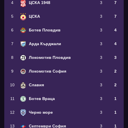
4
ЦСКА 1948
3
7
5
ЦСКА
3
7
6
Ботев Пловдив
3
4
7
Арда Кърджали
3
4
8
Локомотив Пловдив
3
3
9
Локомотив София
3
2
10
Славия
3
2
11
Ботев Враца
3
1
12
Черно море
3
1
13
Септември София
3
1