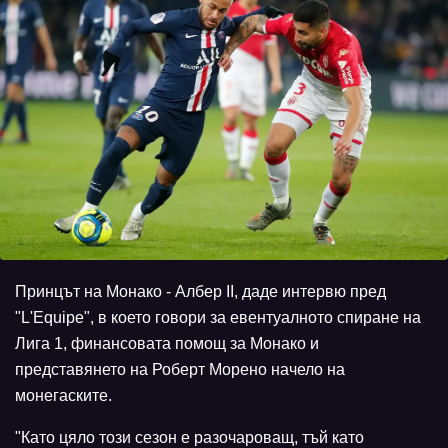
Принцът на Монако - Албер II, даде интервю пред
"L'Equipe", в което говори за евентуалното спиране на
Лига 1, финансовата помощ за Монако и
представянето на Роберт Морено начело на
монегаските.
"Като цяло този сезон е разочароващ, тъй като