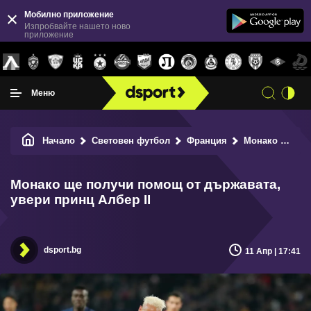
Мобилно приложение
Изпробвайте нашето ново
приложение
Меню
Начало
Световен футбол
Франция
Монако ще получи помощ от държавата, увери принц Албер II
Монако ще получи помощ от държавата,
увери принц Албер II
dsport.bg
11 Апр | 17:41