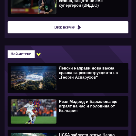
сезона, защото не сме
супергерои (ВИДЕО)
Виж всички
Най-четени
Левски направи нова важна
крачка за реконструкцията на
„Георги Аспарухов“
Реал Мадрид и Барселона ще
играят на час и половина от
България
ЦСКА заблестя отвъд Черно