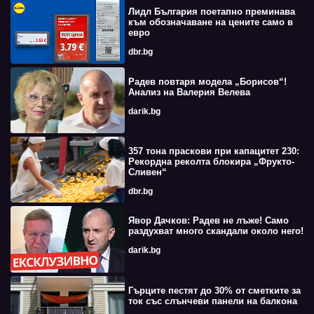
Лидл България поетапно преминава
към обозначаване на цените само в
евро
dbr.bg
Радев повтаря модела „Борисов“!
Анализ на Валерия Велева
darik.bg
357 тона праскови при капацитет 230:
Рекордна реколта блокира „Фрукто-
Сливен“
dbr.bg
Явор Дачков: Радев не лъже! Само
раздухват много скандали около него!
darik.bg
Гърците пестят до 30% от сметките за
ток със слънчеви панели на балкона