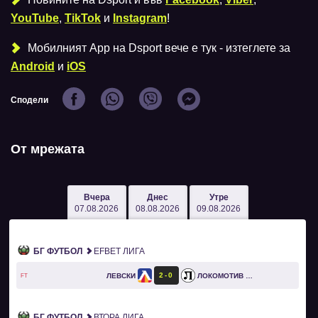
YouTube
,
TikTok
и
Instagram
!
Мобилният Аpp на Dsport вече е тук - изтеглете за
Android
и
iOS
Сподели
От мрежата
Вчера
Днес
Утре
07.08.2026
08.08.2026
09.08.2026
БГ ФУТБОЛ
EFBET ЛИГА
2
0
ЛЕВСКИ
ЛОКОМОТИВ ПЛОВДИВ
FT
БГ ФУТБОЛ
ВТОРА ЛИГА