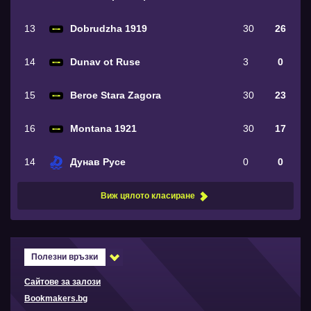
13
Dobrudzha 1919
30
26
14
Dunav ot Ruse
3
0
15
Beroe Stara Zagora
30
23
16
Montana 1921
30
17
14
Дунав Русе
0
0
Виж цялото класиране
Полезни връзки
Сайтове за залози
Bookmakers.bg