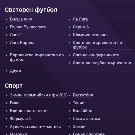
Световен футбол
Висша лига
Ла Лига
Първа Бундеслига
Серия А
Лига 1
Шампионска лига
Лига Европа
Световно първенство по
футбол
Европейско първенство по
Лига на конференциите
футбол
Световно клубно първенство
Други
Спорт
Зимни олимпийски игри 2026
Баскетбол
Бокс
Тенис
Вдигане на тежести
Волейбол
Формула 1
Лека атлетика
Художествена гимнастика
Зимни
Моторни
Бойни спортове