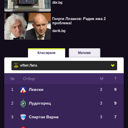
dbr.bg
Георги Лозанов: Радев има 2
проблема!
darik.bg
Класиране
Мачове
№
Oтбор
М
Т
1
Левски
3
9
2
Лудогорец
3
9
3
Спартак Варна
3
7