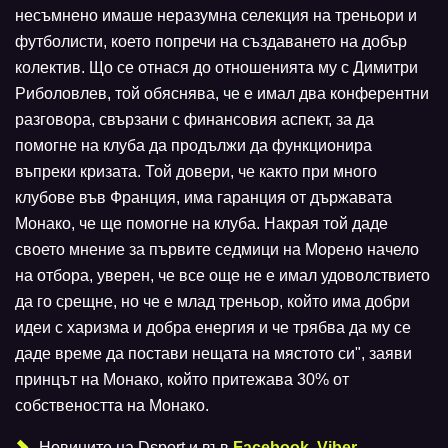
несъмнено имаше неразумна селекция на треньори и
футболисти, което попречи на създаването на добър
колектив. Що се отнася до отношенията му с Димитри
Риболовлев, той обяснява, че е имал два конферентни
разговора, свързани с финансовия аспект, за да
помогне на клуба да продължи да функционира
въпреки кризата. Той довери, че както при много
клубове във Франция, има гаранция от държавата
Монако, че ще помогне на клуба. Накрая той даде
своето мнение за първите седмици на Морено начело
на отбора, уверен, че все още не е имал удоволствието
да го срещне, но че е млад треньор, който има добри
идеи с харизма и добра енергия и че трябва да му се
даде време да постави нещата на мястото си", заяви
принцът на Монако, който притежава 30% от
собствеността на Монако.
Новините на Dsport и във
Facebook
,
Viber
,