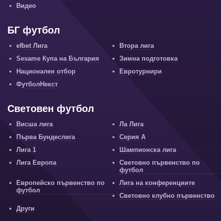
Видео
БГ футбол
efbet Лига
Втора лига
Sesame Купа на България
Зимна подготовка
Национален отбор
Евротурнири
ФутболНекст
Световен футбол
Висша лига
Ла Лига
Първа Бундеслига
Серия А
Лига 1
Шампионска лига
Лига Европа
Световно първенство по
футбол
Европейско първенство по
Лига на конференциите
футбол
Световно клубно първенство
Други