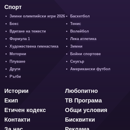
Спорт
Зимни олимпийски игри 2026
Баскетбол
Бокс
Тенис
Вдигане на тежести
Волейбол
Формула 1
Лека атлетика
Художествена гимнастика
Зимни
Моторни
Бойни спортове
Плуване
Снукър
Други
Американски футбол
Ръгби
Истории
Любопитно
Екип
ТВ Програма
Етичен кодекс
Общи условия
Контакти
Бисквитки
За нас
Реклама