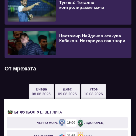
Тунчев: Тотално
контролирахме мача
Цветомир Найденов атакува
Кабаков: Нотариуса пак твори
От мрежата
Вчера
Днес
Утре
08.08.2026
09.08.2026
10.08.2026
БГ ФУТБОЛ
EFBET ЛИГА
19
00
ЧЕРНО МОРЕ
ЛУДОГОРЕЦ
21
15
СЕПТЕМВРИ СОФИЯ
ЦСКА