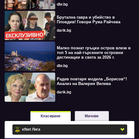
dbr.bg
Брутална гавра и убийство в
Пловдив! Говори Ружа Райчева
darik.bg
Малко познат гръцки остров влезе в
топ 5 на най-търсените островни
дестинации в света за 2026 г.
dbr.bg
Радев повтаря модела „Борисов“!
Анализ на Валерия Велева
darik.bg
Класиране
Мачове