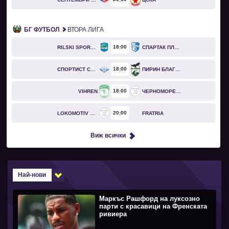
БГ ФУТБОЛ
ВТОРА ЛИГА
18
00
RILSKI SPORTIST
СПАРТАК ПЛЕВЕН
18
00
СПОРТИСТ СВОГЕ
ПИРИН БЛАГОЕВГРАД
18
00
VIHREN
ЧЕРНОМОРЕЦ БУРГАС
20
00
LOKOMOTIV GO
FRATRIA
Виж всички
Най-нови
Маркъс Рашфорд на луксозно
парти с красавици на Френската
ривиера