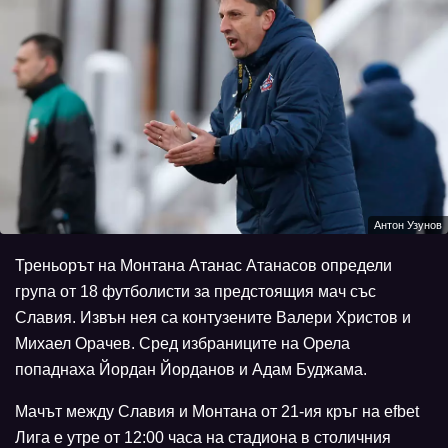
Антон Узунов
Треньорът на Монтана Атанас Атанасов определи
група от 18 футболисти за предстоящия мач със
Славия. Извън нея са контузените Валери Христов и
Михаел Орачев. Сред избраниците на Орела
попаднаха Йордан Йорданов и Адам Буджама.
Мачът между Славия и Монтана от 21-ия кръг на efbet
Лига е утре от 12:00 часа на стадиона в столичния