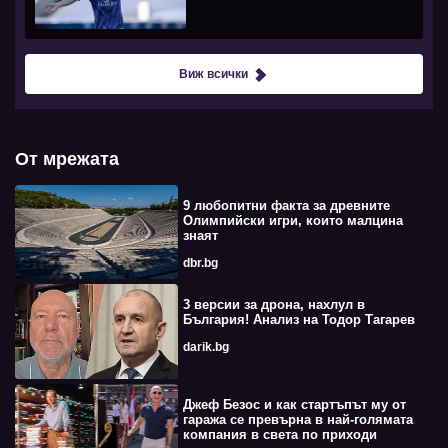
Виж всички
От мрежата
9 любопитни факта за древните
Олимпийски игри, които малцина
знаят
dbr.bg
3 версии за дрона, нахлул в
България! Анализ на Тодор Тагарев
darik.bg
Джеф Безос и как стартъпът му от
гаража се превърна в най-голямата
компания в света по приходи