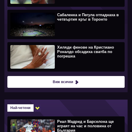
Сабаленка и Пегула отпаднаха в
четвъртия кръг в Торонто
Хиляди фенове на Кристиано
Роналдо обсадиха сватба по
погрешка
Виж всички
Най-четени
Реал Мадрид и Барселона ще
играят на час и половина от
България