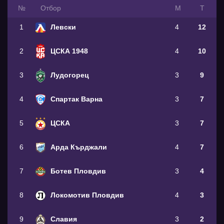
№
Oтбор
М
Т
1
Левски
4
12
2
ЦСКА 1948
4
10
3
Лудогорец
3
9
4
Спартак Варна
3
7
5
ЦСКА
3
7
6
Арда Кърджали
4
7
7
Ботев Пловдив
3
4
8
Локомотив Пловдив
4
3
9
Славия
3
2