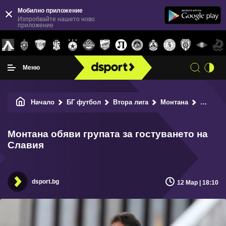
Мобилно приложение
Изпробвайте нашето ново
приложение
Меню
Начало
БГ футбол
Втора лига
Монтана
Монтана обяви групата за гостуването на Славия
Монтана обяви групата за гостуването на
Славия
dsport.bg
12 Мар | 18:10