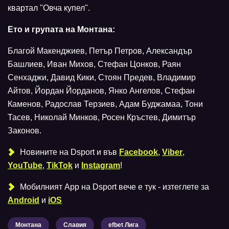
квартал "Овча купел".
Ето и групата на Монтана:
Благой Макенджиев, Петър Петров, Александър
Башлиев, Иван Михов, Стефан Цонков, Раян
Сенхаджи, Давид Кики, Стоян Предев, Владимир
Айтов, Йордан Йорданов, Янко Ангелов, Стефан
Каменов, Радослав Терзиев, Адам Буджамaа, Тони
Тасев, Николай Минков, Росен Кръстев, Димитър
Законов.
Новините на Dsport и във
Facebook
,
Viber
,
YouTube
,
TikTok
и
Instagram
!
Мобилният Аpp на Dsport вече е тук - изтеглете за
Android
и
iOS
Монтана
Славия
efbet Лига