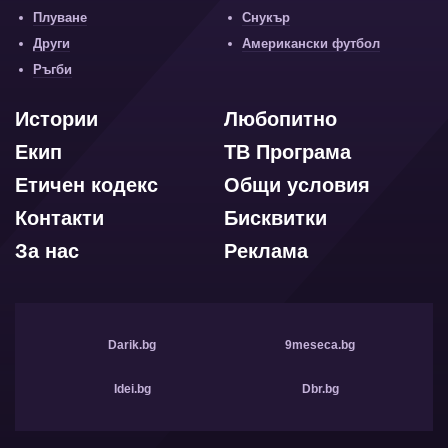
Плуване
Снукър
Други
Американски футбол
Ръгби
Истории
Любопитно
Екип
ТВ Програма
Етичен кодекс
Общи условия
Контакти
Бисквитки
За нас
Реклама
Darik.bg
9meseca.bg
Idei.bg
Dbr.bg