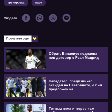
тренировка
парк
Сподели
Прочетете още
Обрат: Винисиус подписва
нов договор с Реал Мадрид
Нападател, предизвикал
скандал на Световното, е бил
предложен на...
Тотнъм няма интерес към