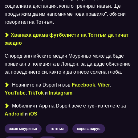
социалната дистанция, когато тренират навън. Ще
продължим да им напомняме това правило", обясни
говорител на Тотнъм.
Хванаха двама футболисти на Тотнъм да тичат
заедно
Според английските медии Моуриньо може да бъде
привикан в полицията в Лондон, за да даде обяснение
за поведението си, както и да отнесе солена глоба.
Новините на Dsport и във
Facebook
,
Viber
,
YouTube
,
TikTok
и
Instagram
!
Мобилният Аpp на Dsport вече е тук - изтеглете за
Android
и
iOS
жозе моуриньо
тотнъм
коронавирус