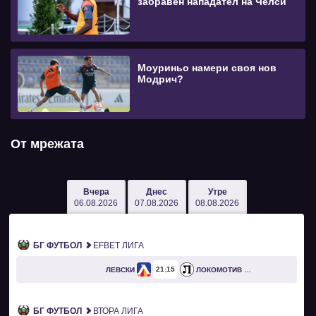
забравен нападател на Челси
Моуриньо намери своя нов
Модрич?
От мрежата
Вчера
Днес
Утре
06.08.2026
07.08.2026
08.08.2026
БГ ФУТБОЛ
EFBET ЛИГА
21
15
ЛЕВСКИ
ЛОКОМОТИВ ПЛОВДИВ
БГ ФУТБОЛ
ВТОРА ЛИГА