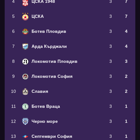
4
ЦСКА 1948
3
7
5
ЦСКА
3
7
6
Ботев Пловдив
3
4
7
Арда Кърджали
3
4
8
Локомотив Пловдив
3
3
9
Локомотив София
3
2
10
Славия
3
2
11
Ботев Враца
3
1
12
Черно море
3
1
13
Септември София
3
1