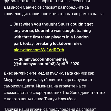
футболистите на "шпорите" Райън Сесеньон и
Давинсон Санчес се спазват разпоредбите са
социално дистанциране и тичат рамо до рамо в парка.
Just when you thought Spurs couldn’t get
any worse, Mourinho was caught training
with three first team players in a London
park today, breaking lockdown rules
pic.twitter.com/WjJVdRTrtb
— dummyaccountformemes
(@dummyaccountfo8)
April 7, 2020
Днес английските медии публикуваха снимки как
Моуриньо и трима футболисти също нарушават
самоизолацията. Имената на играчите на се
споменават, но според вестник The Sun единият от тях
е новото попълнение Тангуи Ндомбеле.
"Всички наши играчи са предупредени да спазват