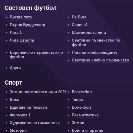
Световен футбол
Висша лига
Ла Лига
Първа Бундеслига
Серия А
Лига 1
Шампионска лига
Лига Европа
Световно първенство по
футбол
Европейско първенство по
Лига на конференциите
футбол
Световно клубно първенство
Други
Спорт
Зимни олимпийски игри 2026
Баскетбол
Бокс
Тенис
Вдигане на тежести
Волейбол
Формула 1
Лека атлетика
Художествена гимнастика
Зимни
Моторни
Бойни спортове