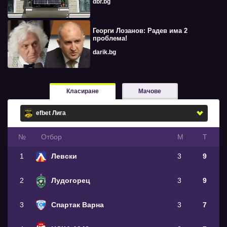
dbr.bg
Георги Лозанов: Радев има 2
проблема!
darik.bg
Класиране
Мачове
№
Oтбор
М
Т
1
Левски
3
9
2
Лудогорец
3
9
3
Спартак Варна
3
7