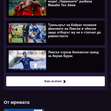
море! „Червените“ разбиха
Макаби Тел Авив
Треньорът на Кайрат похвали
феновете на Левски и обясни
защо отборът му не е стигнал до
равенството
Левски отряза балкански гранд
за Акрам Бурас
Виж всички
От мрежата