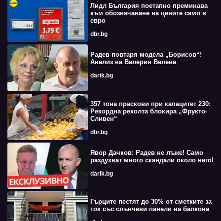
Лидл България поетапно преминава
към обозначаване на цените само в
евро
dbr.bg
Радев повтаря модела „Борисов“!
Анализ на Валерия Велева
darik.bg
357 тона праскови при капацитет 230:
Рекордна реколта блокира „Фрукто-
Сливен“
dbr.bg
Явор Дачков: Радев не лъже! Само
раздухват много скандали около него!
darik.bg
Гърците пестят до 30% от сметките за
ток със слънчеви панели на балкона