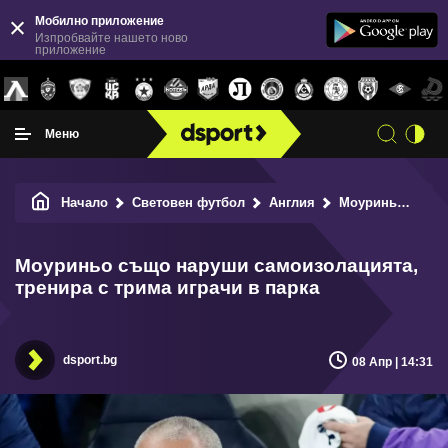
Мобилно приложение
Изпробвайте нашето ново
приложение
Меню
Начало
Световен футбол
Англия
Моуриньо също наруши самоизолацията, тренира с трима играчи в парка
Моуриньо също наруши самоизолацията,
тренира с трима играчи в парка
dsport.bg
08 Апр | 14:31