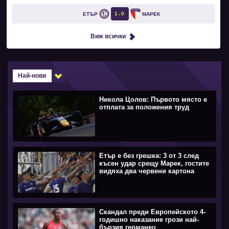
1
0
ЕТЪР
МАРЕК
Виж всички
Най-нови
Никола Цолов: Първото място е
отплата за положения труд
Етър е без грешка: 3 от 3 след
късен удар срещу Марек, гостите
видяха два червени картона
Скандал преди Европейското 4-
годишно наказание грози най-
бързия германец