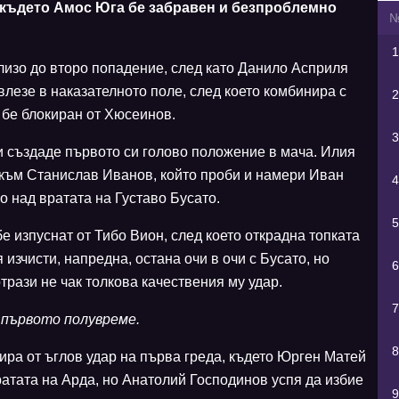
 където Амос Юга бе забравен и безпроблемно
1
лизо до второ попадение, след като Данило Асприля
влезе в наказателното поле, след което комбинира с
2
 бе блокиран от Хюсеинов.
3
и създаде първото си голово положение в мача. Илия
към Станислав Иванов, който проби и намери Иван
4
но над вратата на Густаво Бусато.
5
е изпуснат от Тибо Вион, след което открадна топката
 изчисти, напредна, остана очи в очи с Бусато, но
6
трази не чак толкова качествения му удар.
7
з първото полувреме.
8
ира от ъглов удар на първа греда, където Юрген Матей
ратата на Арда, но Анатолий Господинов успя да избие
9