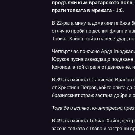
продължи към вратарското поле,
прати топката в мрежата - 1:0.
В 22-рата минута домакините бяха б
отлично проби по десния фланг и на
Тобиас Хайнц, който нанесе удар, но
Четвърт час по-късно Арда Кърджал
Юруков пусна извеждащо подаване 
Коконов, а той стреля от движение, 
В 39-ата минута Станислав Иванов б
от Християн Петров, който опита да я
бразилският страж застана добре и о
Това бе и всичко по-интересно пре
В 49-ата минута Тобиас Хайнц центр
засече топката с глава и застраши в