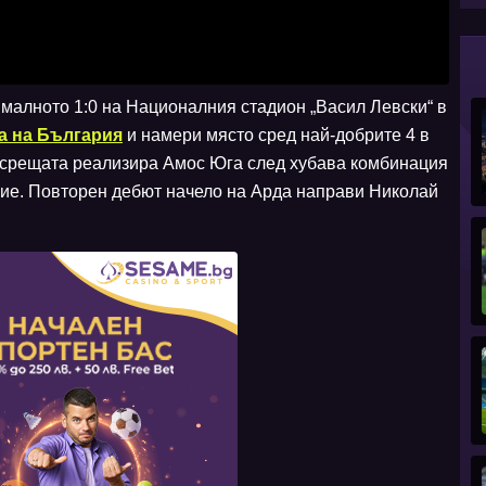
алното 1:0 на Националния стадион „Васил Левски“ в
а на България
и намери място сред най-добрите 4 в
 срещата реализира Амос Юга след хубава комбинация
ние. Повторен дебют начело на Арда направи Николай