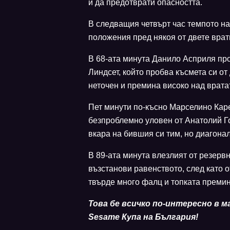
и да предотврати опасността.
В следващия четвърт час темпото на
положения пред някоя от двете вра
В 68-ата минута Данило Асприля про
Линдсет, който пробва късмета си от
неточен и премина високо над врата
Пет минути по-късно Марселино Каре
безпроблемно уловен от Анатолий Г
вкара на бившия си тим, но диагонал
В 89-ата минута влезлият от резерв
възстанови равенството, след като о
твърде много фалц и топката премин
Това бе всичко по-интересно в м
Sesame Купа на България!