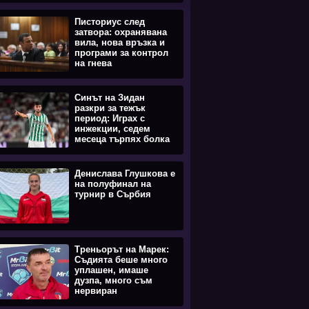
Писториус след
затвора: охранявана
вила, нова връзка и
програми за контрол
на гнева
Синът на Зидан
разкри за тежък
период: Играх с
инжекции, седем
месеца търпях болка
Денислава Глушкова е
на полуфинал на
турнир в Сърбия
Треньорът на Марек:
Съдията беше много
уплашен, имаше
дузпа, много съм
нервиран