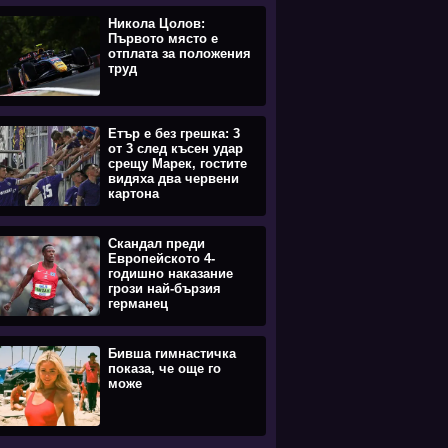
Никола Цолов:
Първото място е
отплата за положения
труд
Етър е без грешка: 3
от 3 след късен удар
срещу Марек, гостите
видяха два червени
картона
Скандал преди
Европейското 4-
годишно наказание
грози най-бързия
германец
Бивша гимнастичка
показа, че още го
може