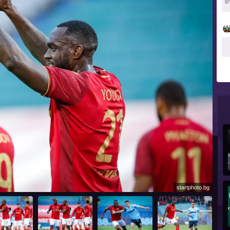
57
startphoto.bg