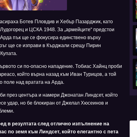
асираха Ботев Пловдив и Хебър Пазарджик, като
 Лудогорец и ЦСКА 1948. За „армейците“ предстои
 Арда пък ще се фокусира единствено върху
кръг ще се изправи в Кърджали срещу Пирин
 Купата.
ървото си по-опасно нападение. Тобиас Хайнц проби
реасо, който върна назад към Иван Турицов, а той
о поле над вратата на Арда.
би през центъра и намери Джонатан Линдсет, който
се удар, но бе блокиран от Джелал Хюсеинов и
блеми.
ред в резултата след отлично изпълнение на
ас по земя към Линдсет, който елегантно с пета