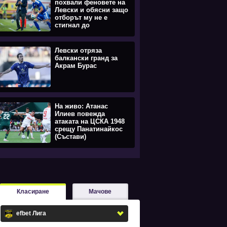
похвали феновете на
Левски и обясни защо
отборът му не е
стигнал до
равенството
Левски отряза
балкански гранд за
Акрам Бурас
На живо: Атанас
Илиев повежда
атаката на ЦСКА 1948
срещу Панатинайкос
(Състави)
Класиране
Мачове