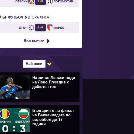
1
0
ЛЕВСКИ
ЛОКОМОТИВ ПЛОВДИВ
`
БГ ФУТБОЛ
ВТОРА ЛИГА
1
0
ЕТЪР
МАРЕК
Виж всички
Най-нови
На живо: Левски води
на Локо Пловдив с
дебютен гол
България е на финал
на Балканиадата по
волейбол до 17
години