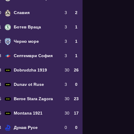
0
Славия
3
2
1
Ботев Враца
3
1
2
Черно море
3
1
3
Септември София
3
1
3
Dobrudzha 1919
30
26
4
Dunav ot Ruse
3
0
5
Beroe Stara Zagora
30
23
6
Montana 1921
30
17
4
Дунав Русе
0
0