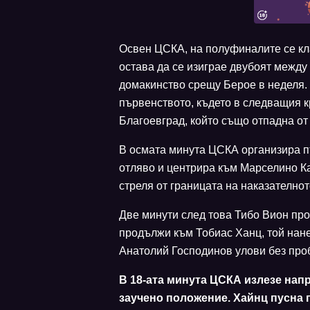
Освен ЦСКА, на полуфиналите се кл
остава да се изиграе двубоят между
домакинство срещу Берое в неделя.
първенството, където в следващия 
Благоевград, който също отпадна от
В осмата минута ЦСКА организира п
отляво и центрира към Марселино Ка
стреля от границата на наказателнот
Две минути след това Тибо Вион про
продължи към Тобиас Ханц, той нане
Анатолий Господинов улови без про
В 18-ата минута ЦСКА излезе нап
заучено положение. Хайнц пусна п