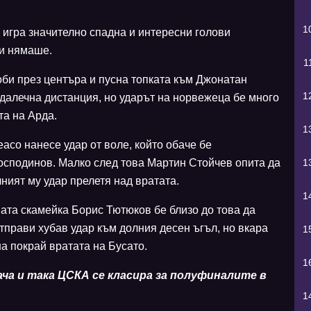
1
 игра значително спадна и интересни голови
ти нямаше.
1
би през центъра и пусна топката към Джонатан
1
 далечна дистанция, но ударът на норвежеца бе много
та на Арда.
1
асо нанесе удар от воле, който обаче бе
1
осподинов. Малко след това Мартин Стойчев опита да
ният му удар прелетя над вратата.
1
ната скамейка Борис Тютюков бе близо до това да
тправи хубав удар към долния десен ъгъл, но вкара
1
а покрай вратата на Бусато.
1
ача и така ЦСКА се класира за полуфиналите в
1