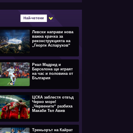
Най-четени
Левски направи нова
важна крачка за
реконструкцията на
„Георги Аспарухов“
Реал Мадрид и
Барселона ще играят
на час и половина от
България
ЦСКА заблестя отвъд
Черно море!
„Червените“ разбиха
Макаби Тел Авив
Треньорът на Кайрат