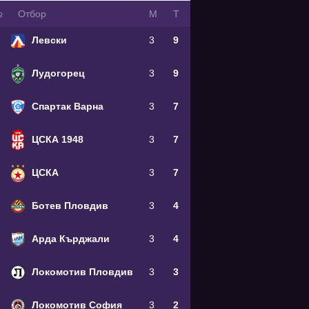
№
Oтбор
М
Т
Левски
3
9
Лудогорец
3
9
Спартак Варна
3
7
ЦСКА 1948
3
7
ЦСКА
3
7
Ботев Пловдив
3
4
Арда Кърджали
3
4
Локомотив Пловдив
3
3
Локомотив София
3
2