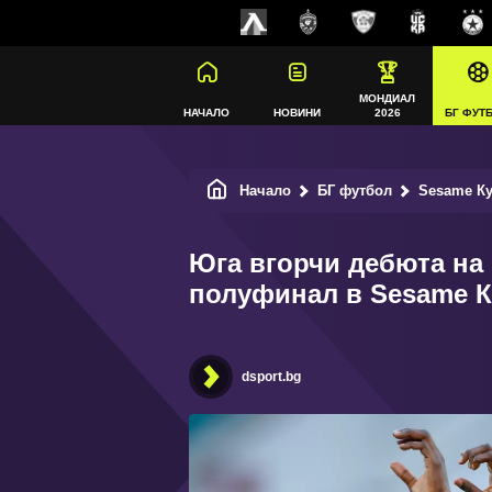
МОНДИАЛ
НАЧАЛО
НОВИНИ
2026
БГ ФУТ
Начало
БГ футбол
Sesame Ку
Юга вгорчи дебюта на
полуфинал в Sesame К
dsport.bg